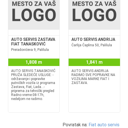
AUTO SERVIS ZASTAVA
AUTO SERVIS ANDRIJA
FIAT TANASKOVIĆ
Čarlija Čaplina 50, Palilula
Preradovićeva 9, Palilula
1,808 m
1,841 m
AUTO SERVIS TANASKOVIĆ
AUTO SERVIS ANDRIJA
PRUŽA SLEDEĆE USLUGE: -
RADIMO SVE POPRAVKE NA
održavanje i popravke
VOZILIMA MARKE FIAT I
putničkih vozila iz programa
ZASTAVA.
Zastava, Fiat, Lada...-
priprema za tehnički pregled
Radno vreme:08-17h,
nedeljom ne radimo.
Povratak na:
Fiat auto servis