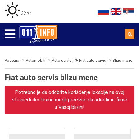
32 ℃
Početna
Automobili
Auto servisi
Fiat auto servis
Blizu mene
Fiat auto servis blizu mene
Potrebno je da odobrite korišćenje lokacije na ovoj
stranici kako bismo mogli precizno da odredimo firme
u Vašoj blizini!