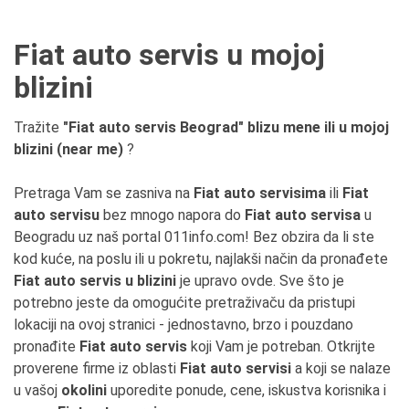
Fiat auto servis u mojoj
blizini
Tražite
"Fiat auto servis Beograd" blizu mene ili u mojoj
blizini (near me)
?
Pretraga Vam se zasniva na
Fiat auto servisima
ili
Fiat
auto servisu
bez mnogo napora do
Fiat auto servisa
u
Beogradu uz naš portal 011info.com! Bez obzira da li ste
kod kuće, na poslu ili u pokretu, najlakši način da pronađete
Fiat auto servis u blizini
je upravo ovde. Sve što je
potrebno jeste da omogućite pretraživaču da pristupi
lokaciji na ovoj stranici - jednostavno, brzo i pouzdano
pronađite
Fiat auto servis
koji Vam je potreban. Otkrijte
proverene firme iz oblasti
Fiat auto servisi
a koji se nalaze
u vašoj
okolini
uporedite ponude, cene, iskustva korisnika i