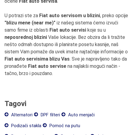
ocene
Fiat auto servisa
.
U potrazi ste za
Fiat auto servisom u blizini
, preko opcije
"blizu mene (near me)"
iz našeg sistema ćemo izvući
samo firme iz oblasti
Fiat auto servisi
koje su u
neposrednoj blizini
Vaše lokacije. Bez obzira da li tražite
nešto odmah dostupno ili planirate posetu kasnije, naš
sistem Vam pomaže da uvek imate najtačnije informacije o
Fiat auto servisima blizu Vas
. Sve je napravljeno tako da
pronađete
Fiat auto servise
na najlakši mogući način -
tačno, brzo i pouzdano.
Tagovi
Alternatori
DPF filteri
Auto menjači
Podizači stakla
Pomoć na putu