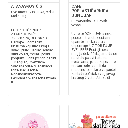
ATANASKOVIĆ S
CAFE
POSLASTIČARNICA
Cvetanova Ćuprija 48, Veliki
DON JUAN
Mokri Lug
Durmitorska 3a, Savski
venac
POSLASTIČARNICA
Uz torte DON JUAN-a neka
ATANASKOVIĆ S –
poseban trenutak ostane
ZVEZDARA, BEOGRAD
upamćen, neka daruje
Uživajte u domaćim
uspomene. UZ TORTU JE
ukusima koji ulepšavaju
SVE LEPŠE Postoji neka
svaku priliku. KolačiDomaći
magija dok iščekujemo da se
sitni kolači, mrsni i posni
na stolu pojavi torta sa
program. Torte po porudžbini
svećicama, pa da zapevamo
– Beograd, Zvezdara-
srećan rođendan ili da
Svečane torte- Mladenačke
mladenci odseku prvo parče i
torte- Dečije torte-
zaslade početak svog prvog
Rođendanske torte-
bračnog života. A tako di...
Personalizovane torte Izrada
fi...