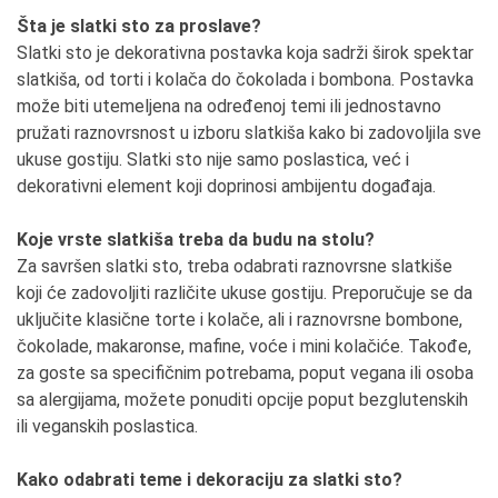
Šta je slatki sto za proslave?
Slatki sto je dekorativna postavka koja sadrži širok spektar
slatkiša, od torti i kolača do čokolada i bombona. Postavka
može biti utemeljena na određenoj temi ili jednostavno
pružati raznovrsnost u izboru slatkiša kako bi zadovoljila sve
ukuse gostiju. Slatki sto nije samo poslastica, već i
dekorativni element koji doprinosi ambijentu događaja.
Koje vrste slatkiša treba da budu na stolu?
Za savršen slatki sto, treba odabrati raznovrsne slatkiše
koji će zadovoljiti različite ukuse gostiju. Preporučuje se da
uključite klasične torte i kolače, ali i raznovrsne bombone,
čokolade, makaronse, mafine, voće i mini kolačiće. Takođe,
za goste sa specifičnim potrebama, poput vegana ili osoba
sa alergijama, možete ponuditi opcije poput bezglutenskih
ili veganskih poslastica.
Kako odabrati teme i dekoraciju za slatki sto?