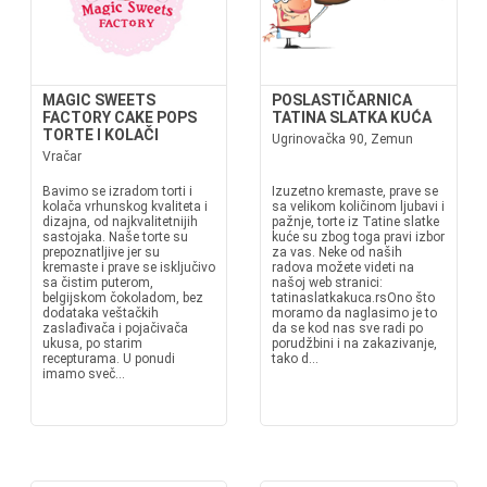
MAGIC SWEETS
POSLASTIČARNICA
FACTORY CAKE POPS
TATINA SLATKA KUĆA
TORTE I KOLAČI
Ugrinovačka 90, Zemun
Vračar
Bavimo se izradom torti i
Izuzetno kremaste, prave se
kolača vrhunskog kvaliteta i
sa velikom količinom ljubavi i
dizajna, od najkvalitetnijih
pažnje, torte iz Tatine slatke
sastojaka. Naše torte su
kuće su zbog toga pravi izbor
prepoznatljive jer su
za vas. Neke od naših
kremaste i prave se isključivo
radova možete videti na
sa čistim puterom,
našoj web stranici:
belgijskom čokoladom, bez
tatinaslatkakuca.rsOno što
dodataka veštačkih
moramo da naglasimo je to
zaslađivača i pojačivača
da se kod nas sve radi po
ukusa, po starim
porudžbini i na zakazivanje,
recepturama. U ponudi
tako d...
imamo sveč...