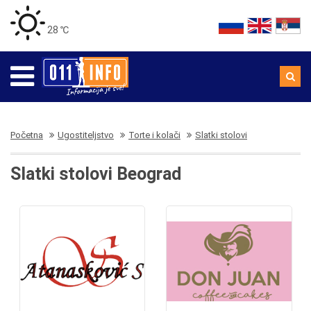
28 ℃
Početna
Ugostiteljstvo
Torte i kolači
Slatki stolovi
Slatki stolovi Beograd