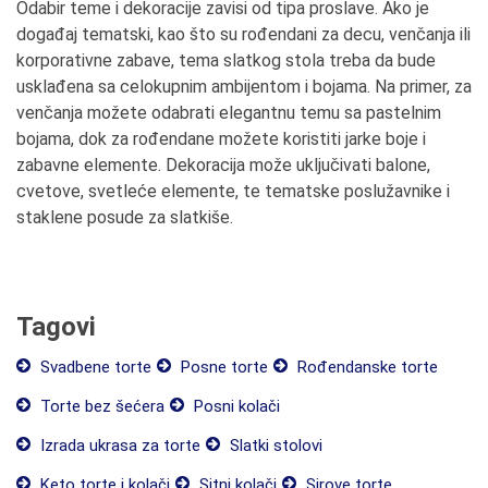
Odabir teme i dekoracije zavisi od tipa proslave. Ako je
događaj tematski, kao što su rođendani za decu, venčanja ili
korporativne zabave, tema slatkog stola treba da bude
usklađena sa celokupnim ambijentom i bojama. Na primer, za
venčanja možete odabrati elegantnu temu sa pastelnim
bojama, dok za rođendane možete koristiti jarke boje i
zabavne elemente. Dekoracija može uključivati balone,
cvetove, svetleće elemente, te tematske poslužavnike i
staklene posude za slatkiše.
Tagovi
Svadbene torte
Posne torte
Rođendanske torte
Torte bez šećera
Posni kolači
Izrada ukrasa za torte
Slatki stolovi
Keto torte i kolači
Sitni kolači
Sirove torte