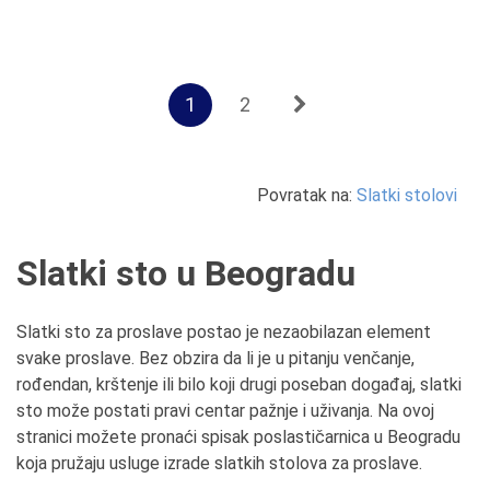
1
2
Povratak na:
Slatki stolovi
Slatki sto u Beogradu
Slatki sto za proslave postao je nezaobilazan element
svake proslave. Bez obzira da li je u pitanju venčanje,
rođendan, krštenje ili bilo koji drugi poseban događaj, slatki
sto može postati pravi centar pažnje i uživanja. Na ovoj
stranici možete pronaći spisak poslastičarnica u Beogradu
koja pružaju usluge izrade slatkih stolova za proslave.