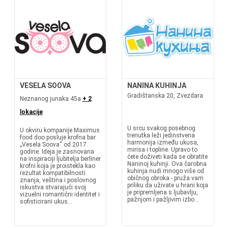
VESELA SOOVA
NANINA KUHINJA
Gradištanska 20, Zvezdara
Neznanog junaka 45a
+ 2
lokacije
U srcu svakog posebnog
U okviru kompanije Maximus
trenutka leži jedinstvena
food doo posluje krofna bar
harmonija između ukusa,
„Vesela Soova“ od 2017.
mirisa i topline. Upravo to
godine. Ideja je zasnovana
ćete doživeti kada se obratite
na inspiraciji ljubitelja berliner
Naninoj kuhinji. Ova čarobna
krofni koja je proistekla kao
kuhinja nudi mnogo više od
rezultat kompatibilnosti
običnog obroka - pruža vam
znanja, veština i poslovnog
priliku da uživate u hrani koja
iskustva stvarajući svoj
je pripremljena s ljubavlju,
vizuelni romantični identitet i
pažnjom i pažljivim izbo...
sofisticirani ukus...