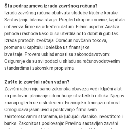
Šta podrazumeva izrada završnog računa?
Izrada završnog računa obuhvata sledeće ključne korake:
Sastavljanje bilansa stanja: Pregled ukupne imovine, kapitala
i obaveza firme na određeni datum. Bilans uspeha: Analiza
prihoda i rashoda kako bi se utvrdila neto dobit ili gubitak.
Izrada pratećih izveštaja: Obračun novčanih tokova,
promene u kapitalu i beleške uz finansijske
izveštaje. Provera usklađenosti sa zakonodavstvom:
Osiguranje da su svi podaci u skladu sa računovodstvenim
standardima i zakonskim propisima.
Zašto je završni račun važan?
Završni račun nije samo zakonska obaveza već i ključni alat
za poslovno planiranje i donošenje strateških odluka. Njegov
značaj ogleda se u sledećem: Finansijska transparentnost:
Omogućava jasan uvid u poslovanje firme svim
zainteresovanim stranama, uključujući vlasnike, investitore i
banke. Zakonitost poslovanja: Pravilno sastavljen završni