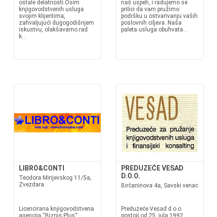
ostale delatnosti.Osim
naš uspeh, i radujemo se
knjigovodstvenih usluga
prilici da vam pružimo
svojim klijentima,
podršku u ostvarivanju vaših
zahvaljujući dugogodišnjem
poslovnih ciljeva. Naša
iskustvu, olakšavamo rad
paleta usluga obuhvata...
k...
LIBRO&CONTI
PREDUZEĆE VESAD
D.O.O.
Teodora Mirijevskog 11/5a,
Zvezdara
Birčaninova 4a, Savski venac
Licencirana knjigovodstvena
Preduzeće Vesad d.o.o.
agencija “Biznis Plus“
postoji od 25. jula 1992.