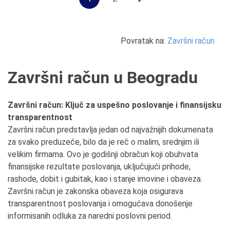
Povratak na:
Završni račun
Završni račun u Beogradu
Završni račun: Ključ za uspešno poslovanje i finansijsku
transparentnost
Završni račun predstavlja jedan od najvažnijih dokumenata
za svako preduzeće, bilo da je reč o malim, srednjim ili
velikim firmama. Ovo je godišnji obračun koji obuhvata
finansijske rezultate poslovanja, uključujući prihode,
rashode, dobit i gubitak, kao i stanje imovine i obaveza.
Završni račun je zakonska obaveza koja osigurava
transparentnost poslovanja i omogućava donošenje
informisanih odluka za naredni poslovni period.