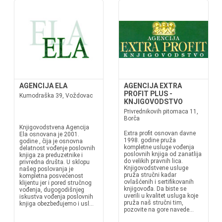
AGENCIJA ELA
AGENCIJA EXTRA
PROFIT PLUS -
Kumodraška 39, Voždovac
KNJIGOVODSTVO
Privrednikovih pitomaca 11,
Borča
Knjigovodstvena Agencija
Extra profit osnovan davne
Ela osnovana je 2001.
1998. godine pruža
godine , čija je osnovna
kompletne usluge vođenja
delatnost vođenje poslovnih
poslovnih knjiga od zanatlija
knjiga za preduzetnike i
do velikih pravnih lica.
privredna društa. U sklopu
Knjigovodstvene usluge
našeg poslovanja je
pruža stručni kadar
kompletna posvećenost
ovlašćenih i sertifikovanih
klijentu jer i pored stručnog
knjigovođa. Da biste se
vođenja, dugogodišnjeg
uverili u kvalitet usluga koje
iskustva vođenja poslovnih
pruža naš stručni tim,
knjiga obezbeđujemo i usl...
pozovite na gore navede...