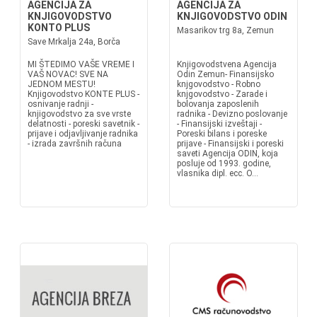
AGENCIJA ZA
AGENCIJA ZA
KNJIGOVODSTVO
KNJIGOVODSTVO ODIN
KONTO PLUS
Masarikov trg 8a, Zemun
Save Mrkalja 24a, Borča
MI ŠTEDIMO VAŠE VREME I
Knjigovodstvena Agencija
VAŠ NOVAC! SVE NA
Odin Zemun- Finansijsko
JEDNOM MESTU!
knjgovodstvo - Robno
Knjigovodstvo KONTE PLUS -
knjgovodstvo - Zarade i
osnivanje radnji -
bolovanja zaposlenih
knjigovodstvo za sve vrste
radnika - Devizno poslovanje
delatnosti - poreski savetnik -
- Finansijski izveštaji -
prijave i odjavljivanje radnika
Poreski bilans i poreske
- izrada završnih računa
prijave - Finansijski i poreski
saveti Agencija ODIN, koja
posluje od 1993. godine,
vlasnika dipl. ecc. O...