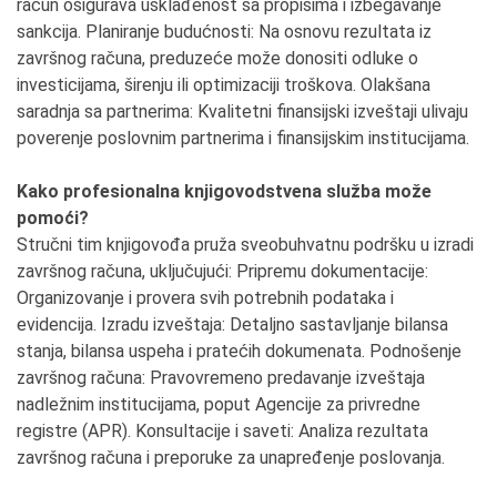
račun osigurava usklađenost sa propisima i izbegavanje
sankcija. Planiranje budućnosti: Na osnovu rezultata iz
završnog računa, preduzeće može donositi odluke o
investicijama, širenju ili optimizaciji troškova. Olakšana
saradnja sa partnerima: Kvalitetni finansijski izveštaji ulivaju
poverenje poslovnim partnerima i finansijskim institucijama.
Kako profesionalna knjigovodstvena služba može
pomoći?
Stručni tim knjigovođa pruža sveobuhvatnu podršku u izradi
završnog računa, uključujući: Pripremu dokumentacije:
Organizovanje i provera svih potrebnih podataka i
evidencija. Izradu izveštaja: Detaljno sastavljanje bilansa
stanja, bilansa uspeha i pratećih dokumenata. Podnošenje
završnog računa: Pravovremeno predavanje izveštaja
nadležnim institucijama, poput Agencije za privredne
registre (APR). Konsultacije i saveti: Analiza rezultata
završnog računa i preporuke za unapređenje poslovanja.