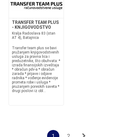
TRANSFER TEAM PLUS
- KNJIGOVODSTVO
Kralja Radoslava 83 (stan
AT 4), Batajnica
Transfer team plus se bavi
pružanjem knjigovodstvenih
usluga za pravna lica i
preduzetnike, što obuhvata: *
izrada finansijskih izveštaja
* obračun pdv-a * obračun
zarada * prijave i odjave
radnika * vođenje evidencije
prometa robe i usluga *
pruzanjem poreskih saveta *
drugi poslovi iz obl...
1
2