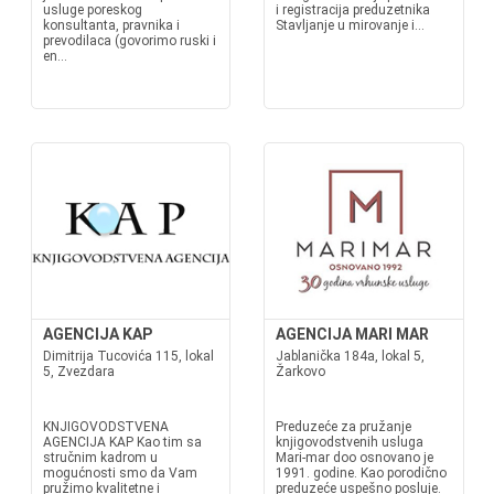
usluge poreskog
i registracija preduzetnika
konsultanta, pravnika i
Stavljanje u mirovanje i...
prevodilaca (govorimo ruski i
en...
AGENCIJA KAP
AGENCIJA MARI MAR
Dimitrija Tucovića 115, lokal
Jablanička 184a, lokal 5,
5, Zvezdara
Žarkovo
KNJIGOVODSTVENA
Preduzeće za pružanje
AGENCIJA KAP Kao tim sa
knjigovodstvenih usluga
stručnim kadrom u
Mari-mar doo osnovano je
mogućnosti smo da Vam
1991. godine. Kao porodično
pružimo kvalitetne i
preduzeće uspešno posluje.