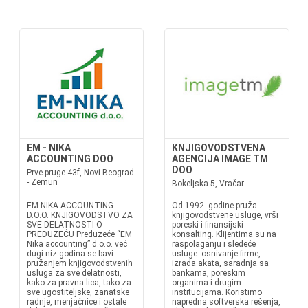
EM - NIKA
KNJIGOVODSTVENA
ACCOUNTING DOO
AGENCIJA IMAGE TM
DOO
Prve pruge 43f, Novi Beograd
- Zemun
Bokeljska 5, Vračar
EM NIKA ACCOUNTING
Od 1992. godine pruža
D.O.O. KNJIGOVODSTVO ZA
knjigovodstvene usluge, vrši
SVE DELATNOSTI O
poreski i finansijski
PREDUZEĆU Preduzeće “EM
konsalting. Klijentima su na
Nika accounting” d.o.o. već
raspolaganju i sledeće
dugi niz godina se bavi
usluge: osnivanje firme,
pružanjem knjigovodstvenih
izrada akata, saradnja sa
usluga za sve delatnosti,
bankama, poreskim
kako za pravna lica, tako za
organima i drugim
sve ugostiteljske, zanatske
institucijama. Koristimo
radnje, menjačnice i ostale
napredna softverska rešenja,