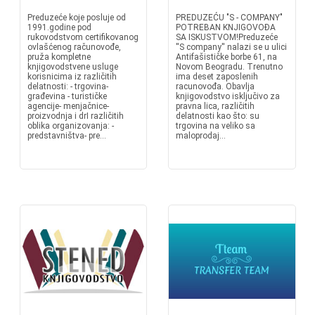
Preduzeće koje posluje od
PREDUZEĆU "S - COMPANY"
1991.godine pod
POTREBAN KNJIGOVOĐA
rukovodstvom certifikovanog
SA ISKUSTVOM!Preduzeće
ovlašćenog računovođe,
''S company'' nalazi se u ulici
pruža kompletne
Antifašističke borbe 61, na
knjigovodstvene usluge
Novom Beogradu. Trenutno
korisnicima iz različitih
ima deset zaposlenih
delatnosti: - trgovina-
racunovođa. Obavlja
građevina - turističke
knjigovodstvo isključivo za
agencije- menjačnice-
pravna lica, različitih
proizvodnja i drI različitih
delatnosti kao što: su
oblika organizovanja: -
trgovina na veliko sa
predstavništva- pre...
maloprodaj...