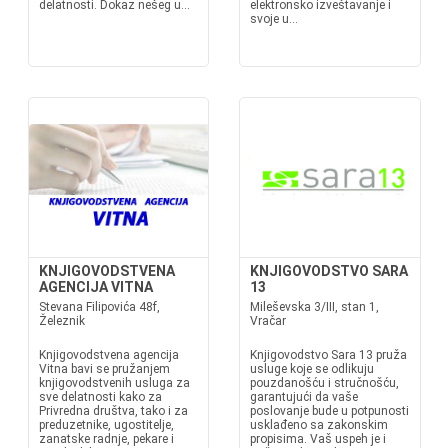
delatnosti. Dokaz nešeg u...
elektronsko izveštavanje i
svoje u...
KNJIGOVODSTVENA
KNJIGOVODSTVO SARA
AGENCIJA VITNA
13
Stevana Filipovića 48f,
Mileševska 3/III, stan 1,
Železnik
Vračar
Knjigovodstvena agencija
Knjigovodstvo Sara 13 pruža
Vitna bavi se pružanjem
usluge koje se odlikuju
knjigovodstvenih usluga za
pouzdanošću i stručnošću,
sve delatnosti kako za
garantujući da vaše
Privredna društva, tako i za
poslovanje bude u potpunosti
preduzetnike, ugostitelje,
usklađeno sa zakonskim
zanatske radnje, pekare i
propisima. Vaš uspeh je i