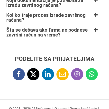
Koja dokumentacija je potrebna za
izradu završnog računa?
Koliko traje proces izrade završnog
računa?
Šta se dešava ako firma ne podnese
završni račun na vreme?
PODELITE SA PRIJATELJIMA
© 2001 - 2026 011info.com
O nama
Pravila korišćenja