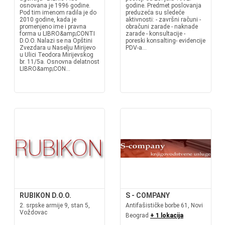
osnovana je 1996 godine.
godine. Predmet poslovanja
Pod tim imenom radila je do
preduzeća su sledeće
2010 godine, kada je
aktivnosti: - završni računi -
promenjeno ime i pravna
obračuni zarade - naknade
forma u LIBRO&amp;CONTI
zarade - konsultacije -
D.O.O. Nalazi se na Opštini
poreski konsalting- evidencije
Zvezdara u Naselju Mirijevo
PDV-a...
u Ulici Teodora Mirijevskog
br. 11/5a. Osnovna delatnost
LIBRO&amp;CON...
RUBIKON D.O.O.
S - COMPANY
2. srpske armije 9, stan 5,
Antifašističke borbe 61, Novi
Voždovac
Beograd
+ 1 lokacija