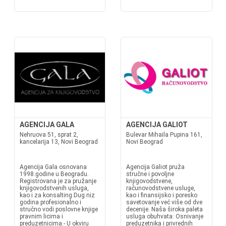
AGENCIJA GALA
AGENCIJA GALIOT
Nehruova 51, sprat 2,
Bulevar Mihaila Pupina 161,
kancelarija 13, Novi Beograd
Novi Beograd
Agencija Gala osnovana
Agencija Galiot pruža
1998.godine u Beogradu.
stručne i povoljne
Registrovana je za pružanje
knjigovodstvene,
knjigovodstvenih usluga,
računovodstvene usluge,
kao i za konsalting.Dug niz
kao i finansijsko i poresko
godina profesionalno i
savetovanje već više od dve
stručno vodi poslovne knjige
decenije. Naša široka paleta
pravnim licima i
usluga obuhvata: Osnivanje
preduzetnicima.- U okviru
preduzetnika i privrednih