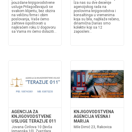
pouzdane knjigovodstvene
Iza nas su dve decenije
usluge.Prilagođavajući se
agencijskog rada na
svakom klijentu, bez obzira
poslovima knjigovodstva i
na veličinu firme i obim
konsaltinga u vremenima
poslovanja, Vaše ćemo
koja su bila, najblaže rečeno,
zahteve ispoštovati u
dinamična.Danas smo
najkraćem roku.U dogovoru
kolektiv koji sa 12
sa Vama mi ćemo dolaziti...
zaposleni...
AGENCIJA ZA
KNJIGOVODSTVENA
KNJIGOVODSTVENE
AGENCIJA VESNA I
USLUGE TERAZIJE 011
MARIJA
Jovana Ćirilova 10 (bivša
Mile Dimić 23, Rakovica
Igmanska 10), Zvezdara