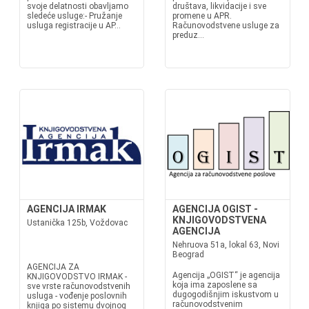
svoje delatnosti obavljamo
društava, likvidacije i sve
sledeće usluge:- Pružanje
promene u APR.
usluga registracije u AP...
Računovodstvene usluge za
preduz...
AGENCIJA IRMAK
AGENCIJA OGIST -
KNJIGOVODSTVENA
Ustanička 125b, Voždovac
AGENCIJA
Nehruova 51a, lokal 63, Novi
Beograd
AGENCIJA ZA
Agencija „OGIST“ je agencija
KNJIGOVODSTVO IRMAK -
koja ima zaposlene sa
sve vrste računovodstvenih
dugogodišnjim iskustvom u
usluga - vođenje poslovnih
računovodstvenim
knjiga po sistemu dvojnog