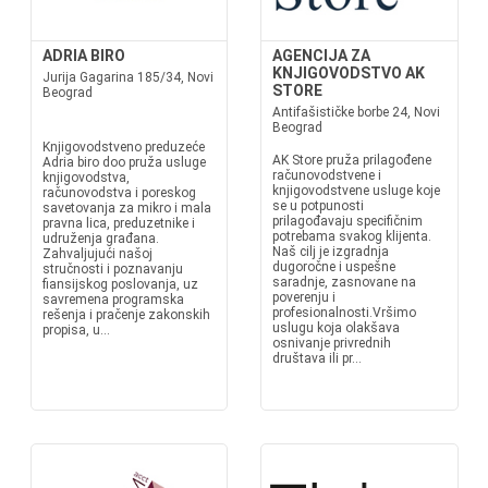
ADRIA BIRO
AGENCIJA ZA
KNJIGOVODSTVO AK
Jurija Gagarina 185/34, Novi
STORE
Beograd
Antifašističke borbe 24, Novi
Beograd
Knjigovodstveno preduzeće
AK Store pruža prilagođene
Adria biro doo pruža usluge
računovodstvene i
knjigovodstva,
knjigovodstvene usluge koje
računovodstva i poreskog
se u potpunosti
savetovanja za mikro i mala
prilagođavaju specifičnim
pravna lica, preduzetnike i
potrebama svakog klijenta.
udruženja građana.
Naš cilj je izgradnja
Zahvaljujući našoj
dugoročne i uspešne
stručnosti i poznavanju
saradnje, zasnovane na
fiansijskog poslovanja, uz
poverenju i
savremena programska
profesionalnosti.Vršimo
rešenja i pračenje zakonskih
uslugu koja olakšava
propisa, u...
osnivanje privrednih
društava ili pr...