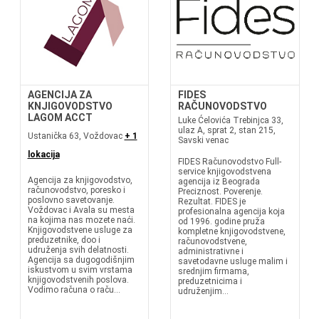
AGENCIJA ZA
FIDES
KNJIGOVODSTVO
RAČUNOVODSTVO
LAGOM ACCT
Luke Ćelovića Trebinjca 33,
ulaz A, sprat 2, stan 215,
Ustanička 63, Voždovac
+ 1
Savski venac
lokacija
FIDES Računovodstvo Full-
service knjigovodstvena
Agencija za knjigovodstvo,
agencija iz Beograda
računovodstvo, poresko i
Preciznost. Poverenje.
poslovno savetovanje.
Rezultat. FIDES je
Voždovac i Avala su mesta
profesionalna agencija koja
na kojima nas mozete naći.
od 1996. godine pruža
Knjigovodstvene usluge za
kompletne knjigovodstvene,
preduzetnike, doo i
računovodstvene,
udruženja svih delatnosti.
administrativne i
Agencija sa dugogodišnjim
savetodavne usluge malim i
iskustvom u svim vrstama
srednjim firmama,
knjigovodstvenih poslova.
preduzetnicima i
Vodimo računa o raču...
udruženjim...