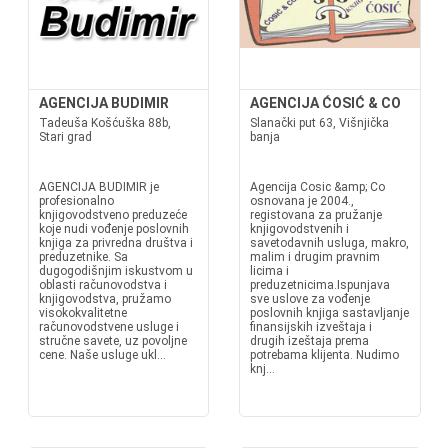
AGENCIJA BUDIMIR
AGENCIJA ĆOSIĆ & CO
Tadeuša Košćuška 88b,
Slanački put 63, Višnjička
Stari grad
banja
AGENCIJA BUDIMIR je
Agencija Cosic &amp; Co
profesionalno
osnovana je 2004.,
knjigovodstveno preduzeće
registovana za pružanje
koje nudi vođenje poslovnih
knjigovodstvenih i
knjiga za privredna društva i
savetodavnih usluga, makro,
preduzetnike. Sa
malim i drugim pravnim
dugogodišnjim iskustvom u
licima i
oblasti računovodstva i
preduzetnicima.Ispunjava
knjigovodstva, pružamo
sve uslove za vođenje
visokokvalitetne
poslovnih knjiga sastavljanje
računovodstvene usluge i
finansijskih izveštaja i
stručne savete, uz povoljne
drugih izeštaja prema
cene. Naše usluge ukl...
potrebama klijenta. Nudimo
knj...