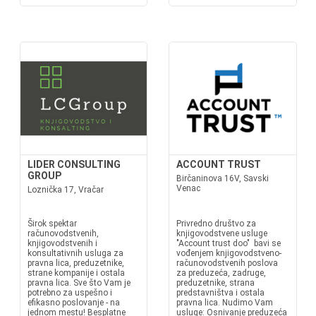
LIDER CONSULTING
ACCOUNT TRUST
GROUP
Birčaninova 16V, Savski
Venac
Loznička 17, Vračar
Širok spektar
Privredno društvo za
računovodstvenih,
knjigovodstvene usluge
knjigovodstvenih i
"Account trust doo" bavi se
konsultativnih usluga za
vođenjem knjigovodstveno-
pravna lica, preduzetnike,
računovodstvenih poslova
strane kompanije i ostala
za preduzeća, zadruge,
pravna lica. Sve što Vam je
preduzetnike, strana
potrebno za uspešno i
predstavništva i ostala
efikasno poslovanje - na
pravna lica. Nudimo Vam
jednom mestu! Besplatne
usluge: Osnivanje preduzeća