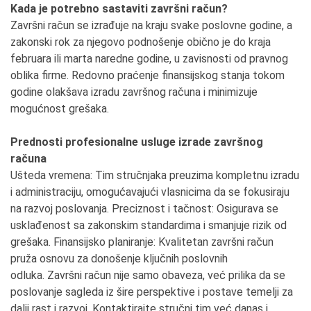
Kada je potrebno sastaviti završni račun?
Završni račun se izrađuje na kraju svake poslovne godine, a
zakonski rok za njegovo podnošenje obično je do kraja
februara ili marta naredne godine, u zavisnosti od pravnog
oblika firme. Redovno praćenje finansijskog stanja tokom
godine olakšava izradu završnog računa i minimizuje
mogućnost grešaka.
Prednosti profesionalne usluge izrade završnog
računa
Ušteda vremena: Tim stručnjaka preuzima kompletnu izradu
i administraciju, omogućavajući vlasnicima da se fokusiraju
na razvoj poslovanja. Preciznost i tačnost: Osigurava se
usklađenost sa zakonskim standardima i smanjuje rizik od
grešaka. Finansijsko planiranje: Kvalitetan završni račun
pruža osnovu za donošenje ključnih poslovnih
odluka. Završni račun nije samo obaveza, već prilika da se
poslovanje sagleda iz šire perspektive i postave temelji za
dalji rast i razvoj. Kontaktirajte stručni tim već danas i