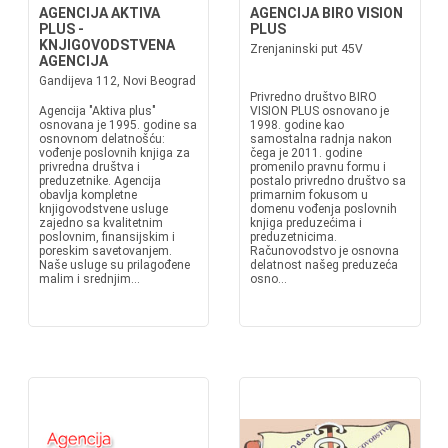
AGENCIJA AKTIVA
AGENCIJA BIRO VISION
PLUS -
PLUS
KNJIGOVODSTVENA
Zrenjaninski put 45V
AGENCIJA
Gandijeva 112, Novi Beograd
Privredno društvo BIRO
Agencija "Aktiva plus"
VISION PLUS osnovano je
osnovana je 1995. godine sa
1998. godine kao
osnovnom delatnošću:
samostalna radnja nakon
vođenje poslovnih knjiga za
čega je 2011. godine
privredna društva i
promenilo pravnu formu i
preduzetnike. Agencija
postalo privredno društvo sa
obavlja kompletne
primarnim fokusom u
knjigovodstvene usluge
domenu vođenja poslovnih
zajedno sa kvalitetnim
knjiga preduzećima i
poslovnim, finansijskim i
preduzetnicima.
poreskim savetovanjem.
Računovodstvo je osnovna
Naše usluge su prilagođene
delatnost našeg preduzeća
malim i srednjim...
osno...