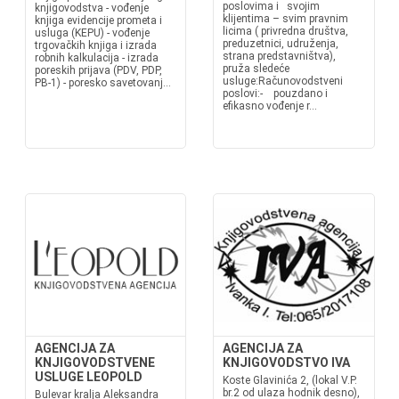
poslovima i svojim
knjigovodstva - vođenje
klijentima – svim pravnim
knjiga evidencije prometa i
licima ( privredna društva,
usluga (KEPU) - vođenje
preduzetnici, udruženja,
trgovačkih knjiga i izrada
strana predstavništva),
robnih kalkulacija - izrada
pruža sledeće
poreskih prijava (PDV, PDP,
usluge:Računovodstveni
PB-1) - poresko savetovanj...
poslovi:- pouzdano i
efikasno vođenje r...
AGENCIJA ZA
AGENCIJA ZA
KNJIGOVODSTVENE
KNJIGOVODSTVO IVA
USLUGE LEOPOLD
Koste Glavinića 2, (lokal V.P.
br.2 od ulaza hodnik desno),
Bulevar kralja Aleksandra