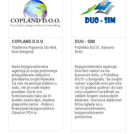
COPLAND D.O.O.
DUO - SIM
Vladimira Popovića 50/464,
Požeška 83/31, Banovo
Novi Beograd
Brdo
Naša knjigovodstvena
Knjigovodstvena agencija
agencija je svoje poslovanje
Duo-Sim nalazi se na
prilagođavala isključivo
Banovom brdu, u Požeškoj
potrebama svojih klijenata.
83/31 u Beogradu. Sa svojim
Za nas ne postoje šabloni u
radom započeli smo pre više
radu, već je svaki klijent
od 10 godina godine i do sad
poseban. Da bi sve
smo uspešno sarađivali sa
funkcionisalo tako da Vi
velikim brojem zadovoljnih
budete zadovoljni, sledeće
klijenata. Osnovna delatnost
prepustite nama: - Robno i
firme ogleda se u
finansijsko knjigovodstvo-
računovodstvenim,
Obračun PDV-a-...
knjigovodstvenim
poslovima...