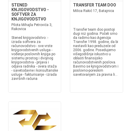
STENED
TRANSFER TEAM DOO
KNJIGOVODSTVO -
Milica Rakić 17, Batajnica
SOFTVER ZA
KNJIGOVODSTVO
Pilota Mihajla Petrovića 3,
Rakovica
Transfer team doo postoji
dugi niz godina. Počeli smo
Stened knjigovodstvo :-
da radimo kao Agencija
izrada softvera za
Transfer 1998. godine, da bi
računovodstvo - sve vrste
nastavili kao preduzeće od
knjigovodstvenih usluga -
2006. godine. Posedujemo
vođenje poslovnih knjiga po
višegodišnje iskustvo u
sistemu prostog i dvojnog
oblasti finansijsko
knjigovodstva - prijava i
računovodstvenih poslova.
odjava radnika - overa staža
Bavimo se kjnigovodstvom i
- savetodavne i konsultanske
poslovno-poreskim
usluge - fakturisanje - izrada
savetovanjem za pravna li...
završnih računa