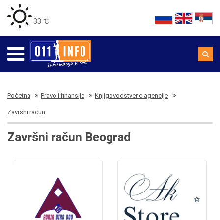
33 ℃
Početna
Pravo i finansije
Knjigovodstvene agencije
Završni račun
Završni račun Beograd