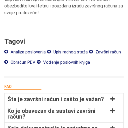
obezbedite kvalitetnu i pouzdanu izradu završnog računa za
svoje preduzeće!
Tagovi
Analiza poslovanja
Upis radnog staža
Završni račun
Obračun PDV
Vođenje poslovnih knjiga
FAQ
Šta je završni račun i zašto je važan?
Ko je obavezan da sastavi završni
račun?