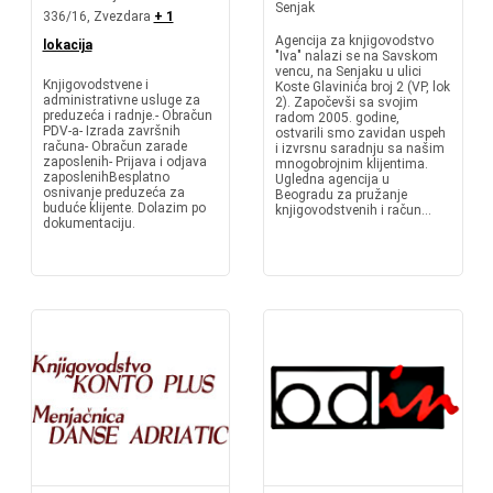
Senjak
336/16, Zvezdara
+ 1
Agencija za knjigovodstvo
lokacija
"Iva" nalazi se na Savskom
vencu, na Senjaku u ulici
Knjigovodstvene i
Koste Glavinića broj 2 (VP, lok
administrativne usluge za
2). Započevši sa svojim
preduzeća i radnje.- Obračun
radom 2005. godine,
PDV-a- Izrada završnih
ostvarili smo zavidan uspeh
računa- Obračun zarade
i izvrsnu saradnju sa našim
zaposlenih- Prijava i odjava
mnogobrojnim klijentima.
zaposlenihBesplatno
Ugledna agencija u
osnivanje preduzeća za
Beogradu za pružanje
buduće klijente. Dolazim po
knjigovodstvenih i račun...
dokumentaciju.