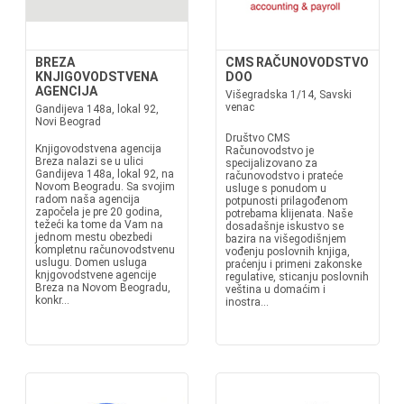
BREZA
CMS RAČUNOVODSTVO
KNJIGOVODSTVENA
DOO
AGENCIJA
Višegradska 1/14, Savski
venac
Gandijeva 148a, lokal 92,
Novi Beograd
Društvo CMS
Knjigovodstvena agencija
Računovodstvo je
Breza nalazi se u ulici
specijalizovano za
Gandijeva 148a, lokal 92, na
računovodstvo i prateće
Novom Beogradu. Sa svojim
usluge s ponudom u
radom naša agencija
potpunosti prilagođenom
započela je pre 20 godina,
potrebama klijenata. Naše
težeći ka tome da Vam na
dosadašnje iskustvo se
jednom mestu obezbedi
bazira na višegodišnjem
kompletnu računovodstvenu
vođenju poslovnih knjiga,
uslugu. Domen usluga
praćenju i primeni zakonske
knjgovodstvene agencije
regulative, sticanju poslovnih
Breza na Novom Beogradu,
veština u domaćim i
konkr...
inostra...