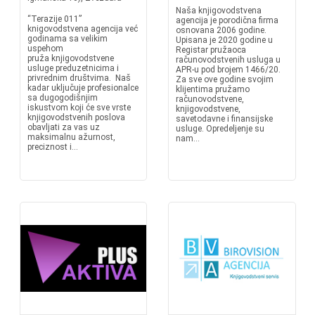
Naša knjigovodstvena
“Terazije 011”
agencija je porodična firma
knigovodstvena agencija već
osnovana 2006 godine.
godinama sa velikim
Upisana je 2020 godine u
uspehom
Registar pružaoca
pruža knjigovodstvene
računovodstvenih usluga u
usluge preduzetnicima i
APR-u pod brojem 1466/20.
privrednim društvima. Naš
Za sve ove godine svojim
kadar uključuje profesionalce
klijentima pružamo
sa dugogodišnjim
računovodstvene,
iskustvom koji će sve vrste
knjigovodstvene,
knjigovodstvenih poslova
savetodavne i finansijske
obavljati za vas uz
usluge. Opredeljenje su
maksimalnu ažurnost,
nam...
preciznost i...