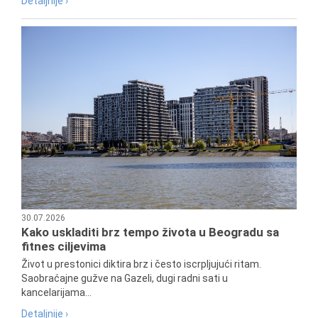
Detaljnije ›
30.07.2026
Kako uskladiti brz tempo života u Beogradu sa
fitnes ciljevima
Život u prestonici diktira brz i često iscrpljujući ritam.
Saobraćajne gužve na Gazeli, dugi radni sati u
kancelarijama...
Detaljnije ›