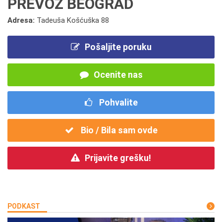
PREVOZ BEOGRAD
Adresa:
Tadeuša Košćuška 88
Pošaljite poruku
Ocenite nas
Pohvalite
Bio / Bila sam ovde
Prijavite grešku!
PODKAST