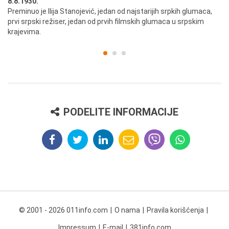
8.8.1930.
8.
Preminuo je Ilija Stanojević, jedan od najstarijih srpkih glumaca,
U 
prvi srpski režiser, jedan od prvih filmskih glumaca u srpskim
krajevima.
PODELITE INFORMACIJE
© 2001 - 2026 011info.com
O nama
Pravila korišćenja
Impressum
E-mail
381info.com