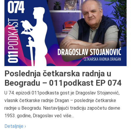
Poslednja četkarska radnja u
Beogradu – 011podkast EP 074
U 74. epizodi 011podkasta gost je Dragoslav Stojanović,
vlasnik četkarske radnje Dragan – poslednje četkarske
radnje u Beogradu. Nastavljajući tradiciju započetu davne
1953. godine, Dragoslav već više...
Detaljnije ›