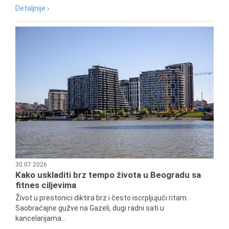
Detaljnije ›
30.07.2026
Kako uskladiti brz tempo života u Beogradu sa
fitnes ciljevima
Život u prestonici diktira brz i često iscrpljujući ritam.
Saobraćajne gužve na Gazeli, dugi radni sati u
kancelarijama...