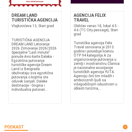
DREAM LAND
AGENCIJA FELIX
TURISTIČKA AGENCIJA
TRAVEL
Vlajkovićeva 13, Stari grad
Obilićev venac 18, lokal 4.5 -
4.6 (TC City passage), Stari
grad
TURISTIČKA AGENCIJA
Turistička agencija Felix
DREAM LAND Letovanje
Travel osnovana je 2013.
2026 Zimovanje 2026/2026
godine i poseduje licencu
Specijalne "Last minute"
OTP 94 kategorija A za
ponude Avio karte Daleka -
organizovanje putovanja u
Egzotična putovanja
zemlji i inostranstvu.Članica
turističke agencije Dream
je nacionalne asocijacije
Land iz Beograda
turističkih agencija YUTA.
obuhvataju sva egzotična
Agenciju čini tim mladih i
putovanja o kojima ste
ambicioznih ljudi sa
oduvek sanjali. Daleke
višegodišnjim iskustvom u
destinacije - Grupna i
oblasti turizma,...
individualna putovan...
PODKAST