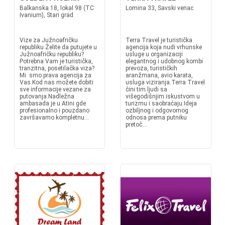
Balkanska 18, lokal 98 (TC
Lomina 33, Savski venac
Ivanium), Stari grad
Vize za Južnoafričku
Terra Travel je turistička
republiku Želite da putujete u
agencija koja nudi vrhunske
Južnoafričku republiku?
usluge u organizaciji
Potrebna Vam je turistička,
elegantnog i udobnog kombi
tranzitna, posetilačka viza?
prevoza, turističkih
Mi smo prava agencija za
aranžmana, avio karata,
Vas.Kod nas možete dobiti
usluga viziranja.Terra Travel
sve informacije vezane za
čini tim ljudi sa
putovanja.Nadležna
višegodišnjim iskustvom u
ambasada je u Atini gde
turizmu i saobraćaju.Ideja
profesionalno i pouzdano
ozbiljnog i odgovornog
završavamo kompletnu...
odnosa prema putniku
pretoč...