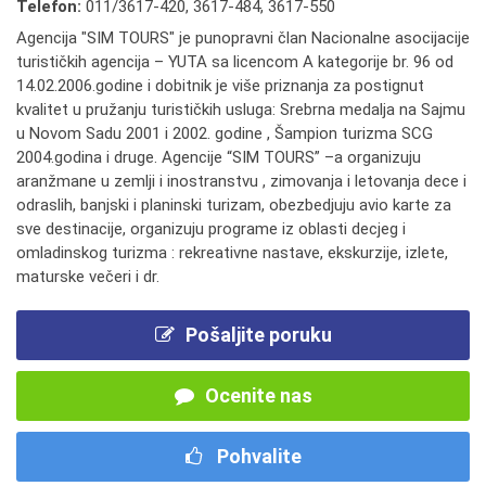
Telefon:
011/3617-420
,
3617-484
,
3617-550
Agencija "SIM TOURS" je punopravni član Nacionalne asocijacije
turističkih agencija – YUTA sa licencom A kategorije br. 96 od
14.02.2006.godine i dobitnik je više priznanja za postignut
kvalitet u pružanju turističkih usluga: Srebrna medalja na Sajmu
u Novom Sadu 2001 i 2002. godine , Šampion turizma SCG
2004.godina i druge. Agencije “SIM TOURS” –a organizuju
aranžmane u zemlji i inostranstvu , zimovanja i letovanja dece i
odraslih, banjski i planinski turizam, obezbedjuju avio karte za
sve destinacije, organizuju programe iz oblasti decjeg i
omladinskog turizma : rekreativne nastave, ekskurzije, izlete,
maturske večeri i dr.
Pošaljite poruku
Ocenite nas
Pohvalite