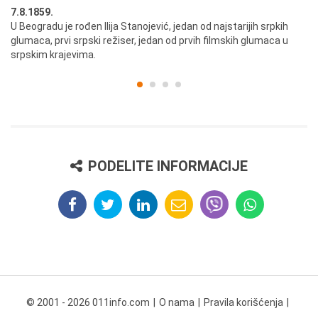
7.8.1859.
7.
U Beogradu je rođen Ilija Stanojević, jedan od najstarijih srpkih
U 
glumaca, prvi srpski režiser, jedan od prvih filmskih glumaca u
re
srpskim krajevima.
PODELITE INFORMACIJE
© 2001 - 2026 011info.com
O nama
Pravila korišćenja