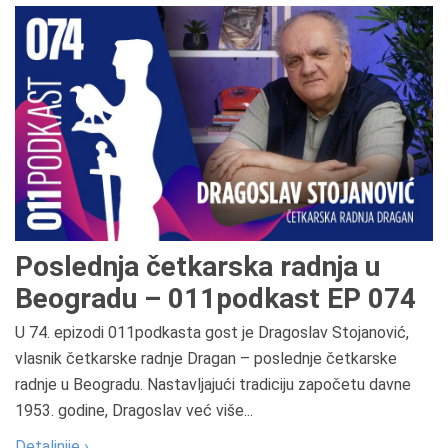
Poslednja četkarska radnja u
Beogradu – 011podkast EP 074
U 74. epizodi 011podkasta gost je Dragoslav Stojanović,
vlasnik četkarske radnje Dragan – poslednje četkarske
radnje u Beogradu. Nastavljajući tradiciju započetu davne
1953. godine, Dragoslav već više...
Detaljnije ›