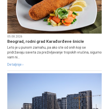
05.08.2026
Beograd, rodni grad Karađorđeve šnicle
Leto je u punom zamahu, pa ako ste od onih koji se
pridržavaju saveta za preživljavanje tropskih vrućina, sigurno
vam ni...
Detaljnije ›