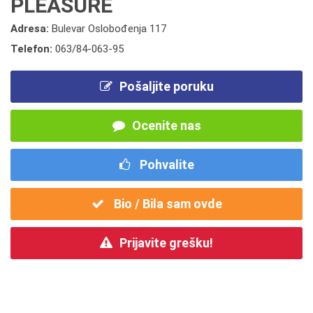
PLEASURE
Adresa:
Bulevar Oslobođenja 117
Telefon:
063/84-063-95
Pošaljite poruku
Ocenite nas
Pohvalite
Bio / Bila sam ovde
Prijavite grešku!