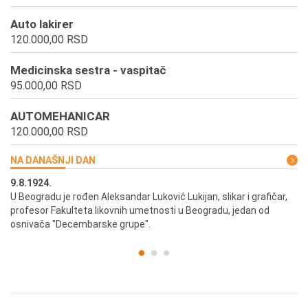
Auto lakirer
120.000,00 RSD
Medicinska sestra - vaspitač
95.000,00 RSD
AUTOMEHANICAR
120.000,00 RSD
NA DANAŠNJI DAN
9.8.1924.
9.
U Beogradu je rođen Aleksandar Luković Lukijan, slikar i grafičar,
Pr
profesor Fakulteta likovnih umetnosti u Beogradu, jedan od
a,
osnivača "Decembarske grupe".