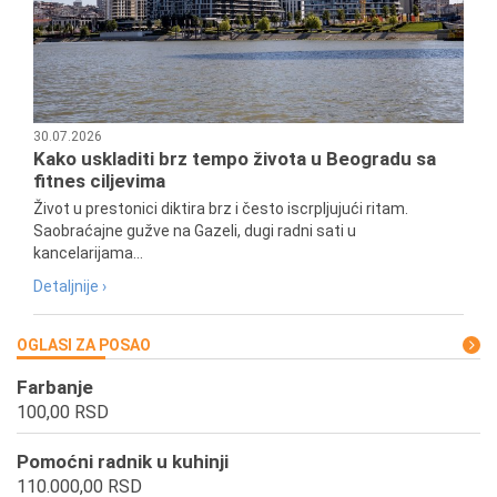
30.07.2026
Kako uskladiti brz tempo života u Beogradu sa
fitnes ciljevima
Život u prestonici diktira brz i često iscrpljujući ritam.
Saobraćajne gužve na Gazeli, dugi radni sati u
kancelarijama...
Detaljnije ›
OGLASI ZA POSAO
Farbanje
100,00 RSD
Pomoćni radnik u kuhinji
110.000,00 RSD