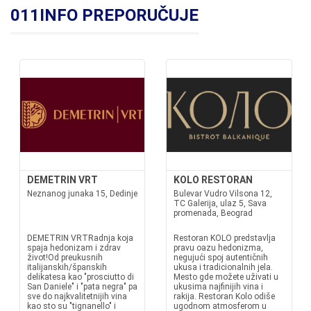
011INFO PREPORUČUJE
DEMETRIN VRT
KOLO RESTORAN
Neznanog junaka 15, Dedinje
Bulevar Vudro Vilsona 12,
TC Galerija, ulaz 5, Sava
promenada, Beograd
DEMETRIN VRTRadnja koja
Restoran KOLO predstavlja
spaja hedonizam i zdrav
pravu oazu hedonizma,
život!Od preukusnih
negujući spoj autentičnih
italijanskih/španskih
ukusa i tradicionalnih jela.
delikatesa kao "prosciutto di
Mesto gde možete uživati u
San Daniele" i "pata negra" pa
ukusima najfinijih vina i
sve do najkvalitetnijih vina
rakija. Restoran Kolo odiše
kao sto su "tignanello" i
ugodnom atmosferom u