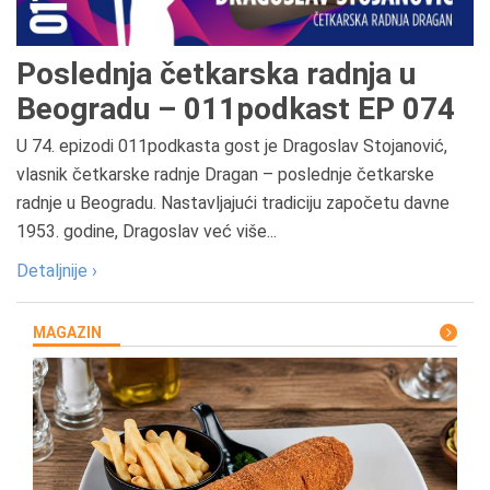
Poslednja četkarska radnja u
Beogradu – 011podkast EP 074
U 74. epizodi 011podkasta gost je Dragoslav Stojanović,
vlasnik četkarske radnje Dragan – poslednje četkarske
radnje u Beogradu. Nastavljajući tradiciju započetu davne
1953. godine, Dragoslav već više...
Detaljnije ›
MAGAZIN