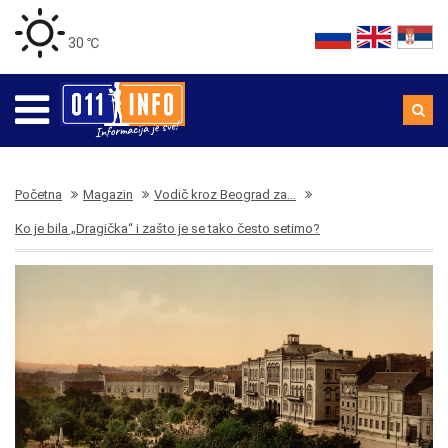
30 ℃
Početna
Magazin
Vodič kroz Beograd za...
Ko je bila „Dragička“ i zašto je se tako često setimo?