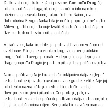
Dolikovalo joj je, kako kažu, i prezime.
Gospođa Dragić
je
bila simpatična i draga, što joj je naročito išlo na ruku s
obzirom na nesvakidašnji, takoreći, hobi. Naime, ova
dobrodušna Beograđanka bila je nešto poput „elitne“ radio
Mileve: godilo joj je da čuje kvalitetan trač, a u tadašnjem
džet-setu ih se bezbeli sita naslušala.
A tračevi su, kako im dolikuje, putovali brzinom većom od
svetlosne. Stoga se u visokim krugovima beogradskim
moglo čuti od svega po malo – i lepog i manje lepog, ali
draga gospođa Dragić je po tom pitanju bila prilično izbirljiva.
Naime, pričljiva gđa je birala da širi isključivo šaljive i „lepe“
aktuelnosti iz (privatne) svakodnevice gradske elite. Nije joj
bilo teško saznati šta je među elitom friško, a da je
dovoljno zanimljivo i pikantno. Gospođa je, pak, ove
aktuelnosti znala da ispriča dopadljivim i šaljivim tonom, što
je njenim slušaocima diljem Beograda bio savršen mamac.