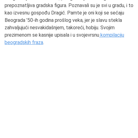
prepoznatljiva gradska figura. Poznavali su je svi u gradu, i to
kao izvesnu gospođu Dragić. Pamte je oni koji se sećaju
Beograda ’50-ih godina prošlog veka, jer je slavu stekla
zahvaljujući nesvakidašnjem, takoreći, hobiju. Svojim
prezimenom se kasnije upisala i u svojevrsnu
kompilaciju
beogradskih fraza
.