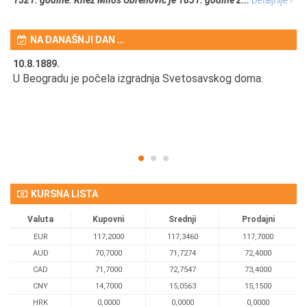
1521. godine. Knez Miloš Obrenović je 1831. godine z...
Detaljnije ›
NA DANAŠNJI DAN …
10.8.1889.
10
U Beogradu je počela izgradnja Svetosavskog doma.
Ut
Om
KURSNA LISTA
Valuta
Kupovni
Srednji
Prodajni
EUR
117,2000
117,3460
117,7000
AUD
70,7000
71,7274
72,4000
CAD
71,7000
72,7547
73,4000
CNY
14,7000
15,0563
15,1500
HRK
0,0000
0,0000
0,0000