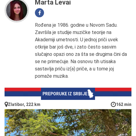
Marta Levai
Rođena je 1986. godine u Novom Sadu.
Završila je studije muzičke teorije na
Akademiji umetnosti. U jednoj priči uvek
otkrije bar još dve, i zato često sasvim
slučajno opazi ono za šta se drugima čini da
se ne primećuje. Na osnovu tih utisaka
sastavlja priču iz(a) priče, a u tome joj
pomaže muzika.
PREPORUKE IZ SRBIJE
Zlatibor, 222 km
162 min