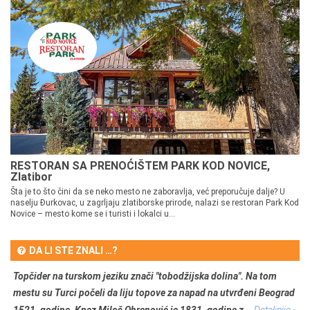
RESTORAN SA PRENOĆIŠTEM PARK KOD NOVICE,
Zlatibor
Šta je to što čini da se neko mesto ne zaboravlja, već preporučuje dalje? U
naselju Đurkovac, u zagrljaju zlatiborske prirode, nalazi se restoran Park Kod
Novice – mesto kome se i turisti i lokalci u...
DA LI STE ZNALI …?
Topčider na turskom jeziku znači "tobodžijska dolina". Na tom
mestu su Turci počeli da liju topove za napad na utvrđeni Beograd