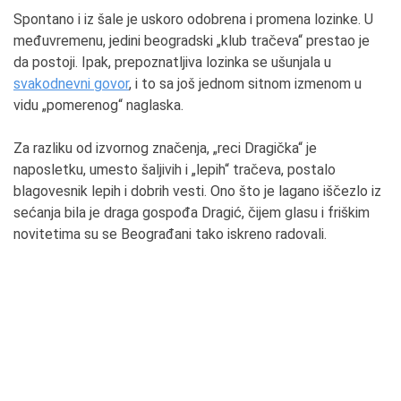
Spontano i iz šale je uskoro odobrena i promena lozinke. U
međuvremenu, jedini beogradski „klub tračeva“ prestao je
da postoji. Ipak, prepoznatljiva lozinka se ušunjala u
svakodnevni govor
, i to sa još jednom sitnom izmenom u
vidu „pomerenog“ naglaska.
Za razliku od izvornog značenja, „reci Dragička“ je
naposletku, umesto šaljivih i „lepih“ tračeva, postalo
blagovesnik lepih i dobrih vesti. Ono što je lagano iščezlo iz
sećanja bila je draga gospođa Dragić, čijem glasu i friškim
novitetima su se Beograđani tako iskreno radovali.