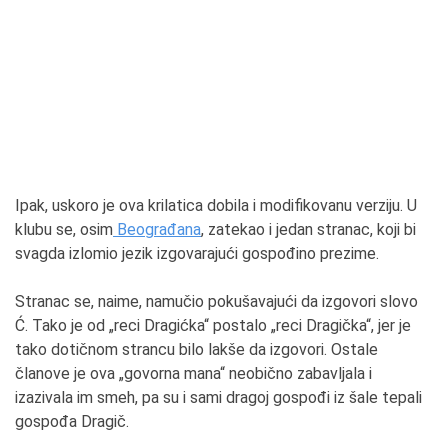
Ipak, uskoro je ova krilatica dobila i modifikovanu verziju. U
klubu se, osim
Beograđana
, zatekao i jedan stranac, koji bi
svagda izlomio jezik izgovarajući gospođino prezime.
Stranac se, naime, namučio pokušavajući da izgovori slovo
Ć. Tako je od „reci Dragićka“ postalo „reci Dragička“, jer je
tako dotičnom strancu bilo lakše da izgovori. Ostale
članove je ova „govorna mana“ neobično zabavljala i
izazivala im smeh, pa su i sami dragoj gospođi iz šale tepali
gospođa Dragič.