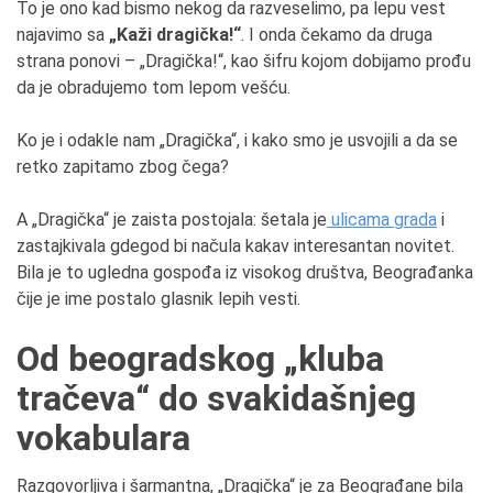
To je ono kad bismo nekog da razveselimo, pa lepu vest
najavimo sa
„Kaži dragička!“
. I onda čekamo da druga
strana ponovi – „Dragička!“, kao šifru kojom dobijamo prođu
da je obradujemo tom lepom vešću.
Ko je i odakle nam „Dragička“, i kako smo je usvojili a da se
retko zapitamo zbog čega?
A „Dragička“ je zaista postojala: šetala je
ulicama grada
i
zastajkivala gdegod bi načula kakav interesantan novitet.
Bila je to ugledna gospođa iz visokog društva, Beograđanka
čije je ime postalo glasnik lepih vesti.
Od beogradskog „kluba
tračeva“ do svakidašnjeg
vokabulara
Razgovorljiva i šarmantna, „Dragička“ je za Beograđane bila