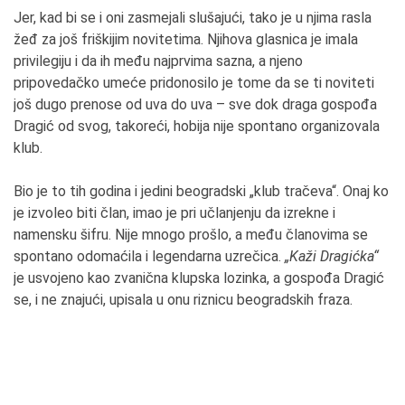
Jer, kad bi se i oni zasmejali slušajući, tako je u njima rasla
žeđ za još friškijim novitetima. Njihova glasnica je imala
privilegiju i da ih među najprvima sazna, a njeno
pripovedačko umeće pridonosilo je tome da se ti noviteti
još dugo prenose od uva do uva – sve dok draga gospođa
Dragić od svog, takoreći, hobija nije spontano organizovala
klub.
Bio je to tih godina i jedini beogradski „klub tračeva“. Onaj ko
je izvoleo biti član, imao je pri učlanjenju da izrekne i
namensku šifru. Nije mnogo prošlo, a među članovima se
spontano odomaćila i legendarna uzrečica.
„Kaži Dragićka“
je usvojeno kao zvanična klupska lozinka, a gospođa Dragić
se, i ne znajući, upisala u onu riznicu beogradskih fraza.