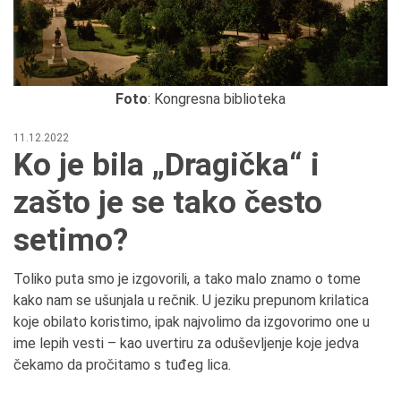
Foto
: Kongresna biblioteka
11.12.2022
Ko je bila „Dragička“ i
zašto je se tako često
setimo?
Toliko puta smo je izgovorili, a tako malo znamo o tome
kako nam se ušunjala u rečnik. U jeziku prepunom krilatica
koje obilato koristimo, ipak najvolimo da izgovorimo one u
ime lepih vesti – kao uvertiru za oduševljenje koje jedva
čekamo da pročitamo s tuđeg lica.