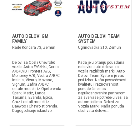
AUTO DELOVI GM
AUTO DELOVI TEAM
FAMILY
SYSTEM
Rade Končara 73, Zemun
Ugrinovačka 210, Zemun
Delovi za Opel i Chevrolet
Kada je u pitanju pouzdana
vozila:Astra F/G/H/J,Corsa
nabavka auto delova za
A/B/C/D, Frontera A/B,
vozila različitih marki, Auto
Monterey A/B, Vectra A/B/C,
Delovi Team System je vaš
Insinia, Vivaro, Movano,
prvi izbor. Naša posvećenost
Signum, Zafira A/B/C i
kvalitetu i raznovrsnost
ostale modele iz Opel brenda
ponude čine nas
Spark, Matiz, Lanos,
neprikosnovenim partnerom
Tacuma, Evanda, Epica,
za sve vaše potrebe u vezi sa
Cruz i ostali modeli iz
automobilima. Delovi za
Daewoo i Chevrolet brenda.
Vozila Marki: Naša ponuda
Dugogodišnje iskustvo...
obuhvata delove...