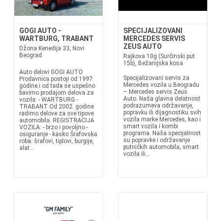
GOGI AUTO -
SPECIJALIZOVANI
WARTBURG, TRABANT
MERCEDES SERVIS
ZEUS AUTO
Džona Kenedija 33, Novi
Beograd
Rajkova 10g (Surčinski put
15b), Bežanijska kosa
Auto delovi GOGI AUTO
Specijalizovani servis za
Prodavnica postoji od 1997.
Mercedes vozila u Beogradu
godine i od tada se uspešno
– Mercedes servis Zeus
bavimo prodajom delova za
Auto. Naša glavna delatnost
vozila: - WARTBURG -
podrazumeva održavanje,
TRABANT Od 2002. godine
popravku ili dijagnostiku svih
radimo delove za sve tipove
vozila marke Mercedes, kao i
automobila. REGISTRACIJA
smart vozila i kombi
VOZILA: - brzo i povoljno -
programa. Naša specijalnost
osiguranje - kasko Šrafovska
su popravke i održavanje
roba: šrafovi, tiplovi, burgije,
putničkih automobila, smart
alat...
vozila ili...