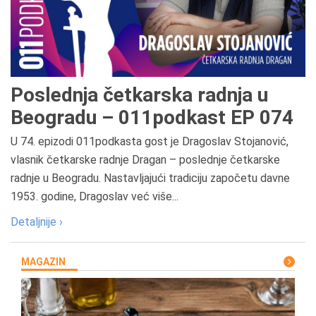
Poslednja četkarska radnja u
Beogradu – 011podkast EP 074
U 74. epizodi 011podkasta gost je Dragoslav Stojanović,
vlasnik četkarske radnje Dragan – poslednje četkarske
radnje u Beogradu. Nastavljajući tradiciju započetu davne
1953. godine, Dragoslav već više...
Detaljnije ›
MAGAZIN