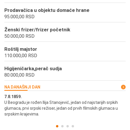
Prodavačica u objektu domaće hrane
95.000,00 RSD
Ženski frizer/frizer početnik
50.000,00 RSD
Roštilj majstor
110.000,00 RSD
Higijeničarka,perač sudja
80.000,00 RSD
NA DANAŠNJI DAN
7.8.1859.
7.
U Beogradu je rođen Ilija Stanojević, jedan od najstarijih srpkih
U 
glumaca, prvi srpski režiser, jedan od prvih filmskih glumaca u
re
srpskim krajevima.