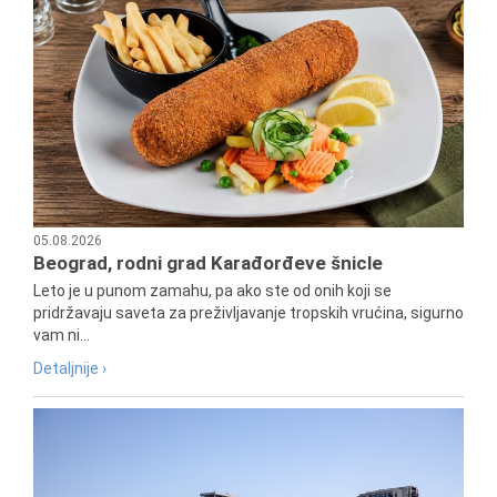
05.08.2026
Beograd, rodni grad Karađorđeve šnicle
Leto je u punom zamahu, pa ako ste od onih koji se
pridržavaju saveta za preživljavanje tropskih vrućina, sigurno
vam ni...
Detaljnije ›