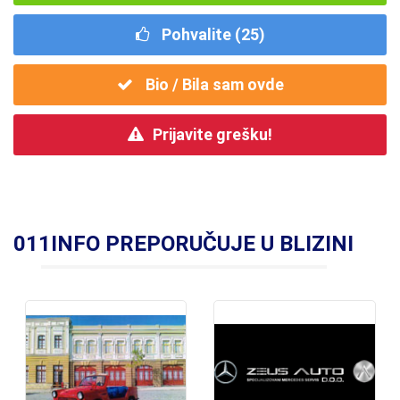
Pohvalite (
25
)
Bio / Bila sam ovde
Prijavite grešku!
011INFO PREPORUČUJE U BLIZINI