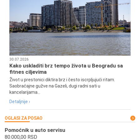
30.07.2026
Kako uskladiti brz tempo života u Beogradu sa
fitnes ciljevima
Život u prestonici diktira brz i često iscrpljujući ritam.
Saobraćajne gužve na Gazeli, dugi radni sati u
kancelarijama...
Detaljnije ›
OGLASI ZA POSAO
Pomoćnik u auto servisu
80.000,00 RSD