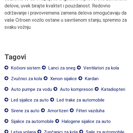
delove, uvek birajte kvalitet i pouzdanost. Redovno
održavanje i pravovremena zamena delova omogućavaju da
vaše Citroen vozilo ostane u savršenom stanju, spremno za
svaku vožnju.
Tagovi
Kočioni sistem
Lanci za sneg
Ventilatori za kola
Zvučnici za kola
Xenon sijalice
Kardan
Auto pumpe za vodu
Auto kompresori
Katadiopteri
Led sijalice za auto
Led trake za automobile
Sirene za auto
Amortizeri
Filteri vazduha
Sijalice za automobile
Halogene sijalice za auto
Letva volana
Zupčanici za kola
Sajle za automobile