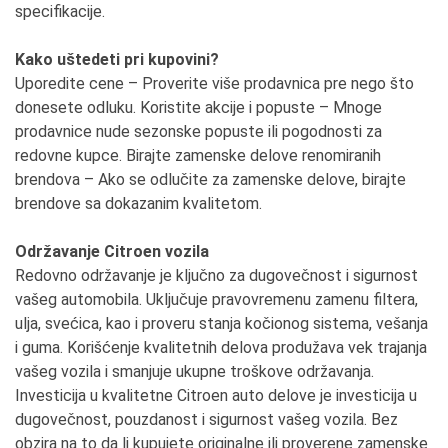
specifikacije.
Kako uštedeti pri kupovini?
Uporedite cene – Proverite više prodavnica pre nego što
donesete odluku. Koristite akcije i popuste – Mnoge
prodavnice nude sezonske popuste ili pogodnosti za
redovne kupce. Birajte zamenske delove renomiranih
brendova – Ako se odlučite za zamenske delove, birajte
brendove sa dokazanim kvalitetom.
Održavanje Citroen vozila
Redovno održavanje je ključno za dugovečnost i sigurnost
vašeg automobila. Uključuje pravovremenu zamenu filtera,
ulja, svećica, kao i proveru stanja kočionog sistema, vešanja
i guma. Korišćenje kvalitetnih delova produžava vek trajanja
vašeg vozila i smanjuje ukupne troškove održavanja.
Investicija u kvalitetne Citroen auto delove je investicija u
dugovečnost, pouzdanost i sigurnost vašeg vozila. Bez
obzira na to da li kupujete originalne ili proverene zamenske