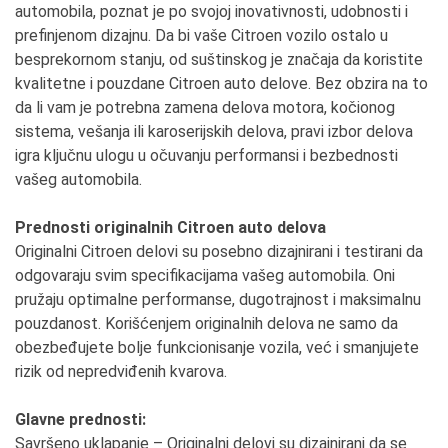
automobila, poznat je po svojoj inovativnosti, udobnosti i
prefinjenom dizajnu. Da bi vaše Citroen vozilo ostalo u
besprekornom stanju, od suštinskog je značaja da koristite
kvalitetne i pouzdane Citroen auto delove. Bez obzira na to
da li vam je potrebna zamena delova motora, kočionog
sistema, vešanja ili karoserijskih delova, pravi izbor delova
igra ključnu ulogu u očuvanju performansi i bezbednosti
vašeg automobila.
Prednosti originalnih Citroen auto delova
Originalni Citroen delovi su posebno dizajnirani i testirani da
odgovaraju svim specifikacijama vašeg automobila. Oni
pružaju optimalne performanse, dugotrajnost i maksimalnu
pouzdanost. Korišćenjem originalnih delova ne samo da
obezbeđujete bolje funkcionisanje vozila, već i smanjujete
rizik od nepredviđenih kvarova.
Glavne prednosti:
Savršeno uklapanje – Originalni delovi su dizajnirani da se