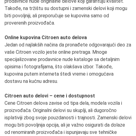
prodavnice nude originalne delove koji garantuju kvalitet.
Takođe, na tržištu su dostupni i zamenski delovi koji mogu
biti povoljniji, ali preporučuje se kupovina samo od
proverenih proizvođača.
Online kupovina Citroen auto delova
Jedan od najlakših načina da pronađete odgovarajući deo za
vaše Citroen vozilo jeste online pretraga. Mnoge
specijalizovane prodavnice nude kataloge sa detaljnim
opisima i fotografijama, što olakšava izbor. Takođe,
kupovina putem interneta štedi vreme i omogućava
dostavu na kućnu adresu.
Citroen auto delovi – cene i dostupnost
Cene Citroen delova zavise od tipa dela, modela vozila i
proizvođača. Originalni delovi su skuplji, ali dugoročno
isplativiji zbog svoje pouzdanosti i trajnosti. Zamenski delovi
mogu biti povoljnija opcija, ali je važno osigurati da dolaze
od renomiranih proizvođača i ispunjavaju sve tehničke