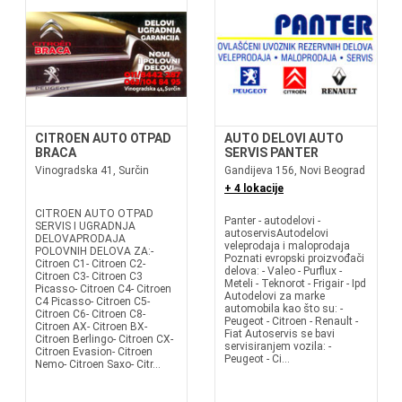
CITROEN AUTO OTPAD
AUTO DELOVI AUTO
BRACA
SERVIS PANTER
Vinogradska 41, Surčin
Gandijeva 156, Novi Beograd
+ 4 lokacije
CITROEN AUTO OTPAD
Panter - autodelovi -
SERVIS I UGRADNJA
autoservisAutodelovi
DELOVAPRODAJA
veleprodaja i maloprodaja
POLOVNIH DELOVA ZA:-
Poznati evropski proizvođači
Citroen C1- Citroen C2-
delova: - Valeo - Purflux -
Citroen C3- Citroen C3
Meteli - Teknorot - Frigair - Ipd
Picasso- Citroen C4- Citroen
Autodelovi za marke
C4 Picasso- Citroen C5-
automobila kao što su: -
Citroen C6- Citroen C8-
Peugeot - Citroen - Renault -
Citroen AX- Citroen BX-
Fiat Autoservis se bavi
Citroen Berlingo- Citroen CX-
servisiranjem vozila: -
Citroen Evasion- Citroen
Peugeot - Ci...
Nemo- Citroen Saxo- Citr...