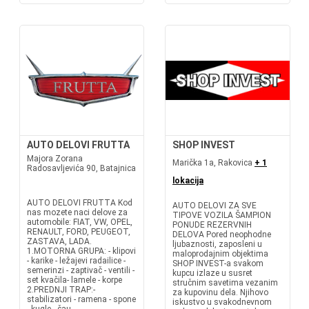
AUTO DELOVI FRUTTA
SHOP INVEST
Majora Zorana
Marička 1a, Rakovica
+ 1
Radosavljevića 90, Batajnica
lokacija
AUTO DELOVI FRUTTA Kod
AUTO DELOVI ZA SVE
nas mozete naci delove za
TIPOVE VOZILA ŠAMPION
automobile: FIAT, VW, OPEL,
PONUDE REZERVNIH
RENAULT, FORD, PEUGEOT,
DELOVA Pored neophodne
ZASTAVA, LADA.
ljubaznosti, zaposleni u
1.MOTORNA GRUPA: - klipovi
maloprodajnim objektima
- karike - ležajevi radailice -
SHOP INVEST-a svakom
semerinzi - zaptivač - ventili -
kupcu izlaze u susret
set kvačila- lamele - korpe
stručnim savetima vezanim
2.PREDNJI TRAP:-
za kupovinu dela. Njihovo
stabilizatori - ramena - spone
iskustvo u svakodnevnom