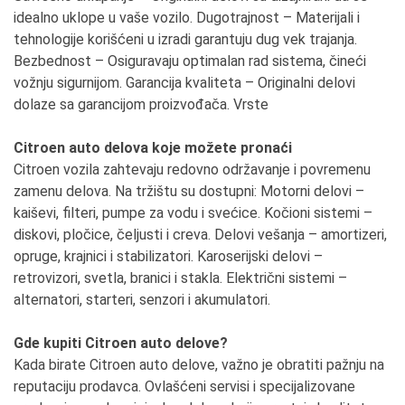
idealno uklope u vaše vozilo. Dugotrajnost – Materijali i
tehnologije korišćeni u izradi garantuju dug vek trajanja.
Bezbednost – Osiguravaju optimalan rad sistema, čineći
vožnju sigurnijom. Garancija kvaliteta – Originalni delovi
dolaze sa garancijom proizvođača. Vrste
Citroen auto delova koje možete pronaći
Citroen vozila zahtevaju redovno održavanje i povremenu
zamenu delova. Na tržištu su dostupni: Motorni delovi –
kaiševi, filteri, pumpe za vodu i svećice. Kočioni sistemi –
diskovi, pločice, čeljusti i creva. Delovi vešanja – amortizeri,
opruge, krajnici i stabilizatori. Karoserijski delovi –
retrovizori, svetla, branici i stakla. Električni sistemi –
alternatori, starteri, senzori i akumulatori.
Gde kupiti Citroen auto delove?
Kada birate Citroen auto delove, važno je obratiti pažnju na
reputaciju prodavca. Ovlašćeni servisi i specijalizovane