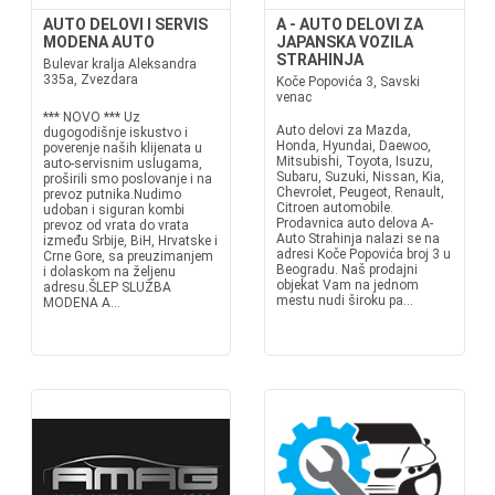
AUTO DELOVI I SERVIS
A - AUTO DELOVI ZA
MODENA AUTO
JAPANSKA VOZILA
STRAHINJA
Bulevar kralja Aleksandra
335a, Zvezdara
Koče Popovića 3, Savski
venac
*** NOVO *** Uz
Auto delovi za Mazda,
dugogodišnje iskustvo i
Honda, Hyundai, Daewoo,
poverenje naših klijenata u
Mitsubishi, Toyota, Isuzu,
auto-servisnim uslugama,
Subaru, Suzuki, Nissan, Kia,
proširili smo poslovanje i na
Chevrolet, Peugeot, Renault,
prevoz putnika.Nudimo
Citroen automobile.
udoban i siguran kombi
Prodavnica auto delova A-
prevoz od vrata do vrata
Auto Strahinja nalazi se na
između Srbije, BiH, Hrvatske i
adresi Koče Popovića broj 3 u
Crne Gore, sa preuzimanjem
Beogradu. Naš prodajni
i dolaskom na željenu
objekat Vam na jednom
adresu.ŠLEP SLUŽBA
mestu nudi široku pa...
MODENA A...