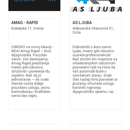
AMAG - RAPID
AS LJUBA
Bokeljska 11, Vračar
Aleksandra Vitanovića 51,
Ovča
USKORO na novoj lokaciji -
Dobrodošli u Auto servis
IKEA! Amag Rapid — brza
Ljuba, mesto gde iskustvo
dijagnostika. Pouzdan
susreće profesionalnost.
servis. Već decenijama,
Naš stručni tim majstora sa
Amag Rapid predstavlja
višedecenijskim iskustvom
mesto gde iskustvo,
posvećeno radi na tome da
stručnost i poverenje idu
vaš automobil bude u
zajedno. Naš cilj je
savršenom stanju. Svaki
jednostavan — da svaki
član našeg tima posvećen je
vlasnik vozila dobije
pružanju vrhunske usluge,
pouzdanu uslugu, jasnu
koristeći najnoviju
komunikaciju i kvalitetan
dijagnostičku opremu i sp...
servis bez neprij...