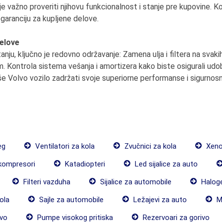
li je važno proveriti njihovu funkcionalnost i stanje pre kupovine
 garanciju za kupljene delove.
delove
nju, ključno je redovno održavanje: Zamena ulja i filtera na sva
 Kontrola sistema vešanja i amortizera kako biste osigurali udob
še Volvo vozilo zadržati svoje superiorne performanse i sigurnos
eg
Ventilatori za kola
Zvučnici za kola
Xenon
kompresori
Katadiopteri
Led sijalice za auto
Filteri vazduha
Sijalice za automobile
Haloge
ola
Sajle za automobile
Ležajevi za auto
M
vo
Pumpe visokog pritiska
Rezervoari za gorivo