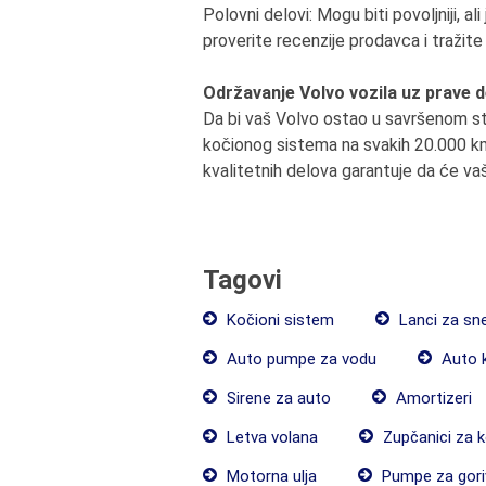
Polovni delovi: Mogu biti povoljniji, a
proverite recenzije prodavca i tražite
Održavanje Volvo vozila uz prave 
Da bi vaš Volvo ostao u savršenom sta
kočionog sistema na svakih 20.000 km.
kvalitetnih delova garantuje da će va
Tagovi
Kočioni sistem
Lanci za sn
Auto pumpe za vodu
Auto 
Sirene za auto
Amortizeri
Letva volana
Zupčanici za k
Motorna ulja
Pumpe za gori