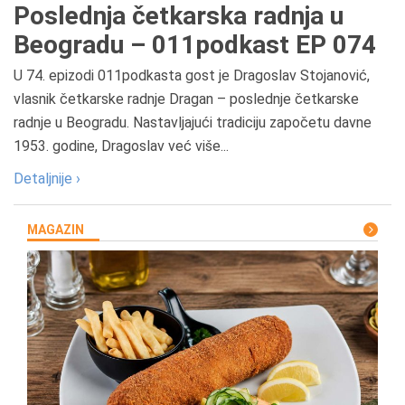
Poslednja četkarska radnja u
Beogradu – 011podkast EP 074
U 74. epizodi 011podkasta gost je Dragoslav Stojanović,
vlasnik četkarske radnje Dragan – poslednje četkarske
radnje u Beogradu. Nastavljajući tradiciju započetu davne
1953. godine, Dragoslav već više...
Detaljnije ›
MAGAZIN