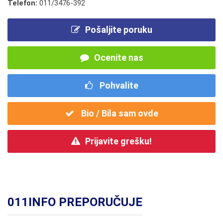
Telefon:
011/3476-392
Pošaljite poruku
Ocenite nas
Pohvalite
Bio / Bila sam ovde
Prijavite grešku!
011INFO PREPORUČUJE