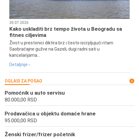
30.07.2026
Kako uskladiti brz tempo života u Beogradu sa
fitnes ciljevima
Život u prestonici diktira brz i često iscrpljujući ritam.
Saobraćajne gužve na Gazeli, dugi radni sati u
kancelarijama...
Detaljnije ›
OGLASI ZA POSAO
Pomoćnik u auto servisu
80.000,00 RSD
Prodavačica u objektu domaće hrane
95.000,00 RSD
Ženski frizer/frizer početnik