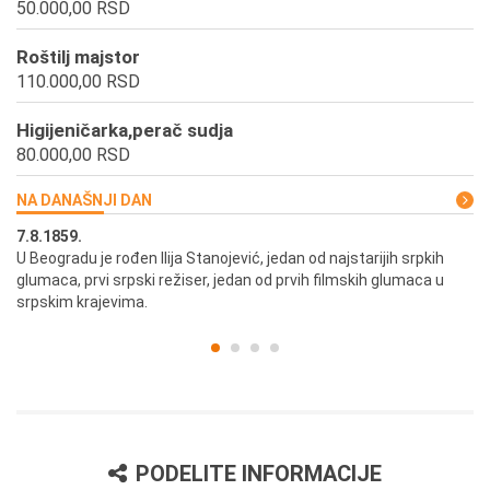
50.000,00 RSD
Roštilj majstor
110.000,00 RSD
Higijeničarka,perač sudja
80.000,00 RSD
NA DANAŠNJI DAN
7.8.1859.
7.
U Beogradu je rođen Ilija Stanojević, jedan od najstarijih srpkih
U 
glumaca, prvi srpski režiser, jedan od prvih filmskih glumaca u
re
srpskim krajevima.
PODELITE INFORMACIJE