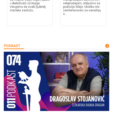
i obeleživači za knjige.
veleprodajom, isključivo za
Verujemo da svaki ljubitelj
područje Srbije. Ukoliko ste
mačaka zaslužu...
zainteresovani za saradnju
s...
PODKAST