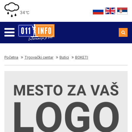
34 ℃
Početna
Trgovački centar
Butici
BOKETI