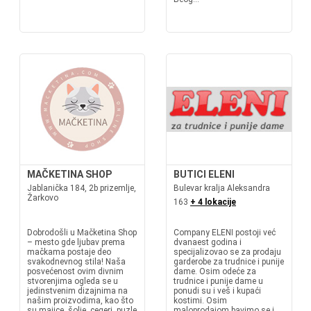
MAČKETINA SHOP
BUTICI ELENI
Jablanička 184, 2b prizemlje,
Bulevar kralja Aleksandra
Žarkovo
163
+ 4 lokacije
Dobrodošli u Mačketina Shop
Company ELENI postoji već
– mesto gde ljubav prema
dvanaest godina i
mačkama postaje deo
specijalizovao se za prodaju
svakodnevnog stila! Naša
garderobe za trudnice i punije
posvećenost ovim divnim
dame. Osim odeće za
stvorenjima ogleda se u
trudnice i punije dame u
jedinstvenim dizajnima na
ponudi su i veš i kupaći
našim proizvodima, kao što
kostimi. Osim
su majice, šolje, cegeri, puzle
maloprodajom bavimo se i