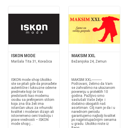
ISKON MODE
MAKSIM XXL
Maršala Tita 31, Kovačica
Bežanijska 24, Zemun
ISKON mode shop Ukoliko
MAKSIM XXL------------
ste se pitali gde da pronađete
Poštovani, želimo da Vam
autentične i luksuzne odevne
se zahvalimo na ukazanom
predmete koji će Vas
poverenju u proteklih 10
predstaviti kao modernu
godina. Pažljivo smo
osobu sa prefinjenim stilom
saslušali Vaše želje i
koja zna šta želi ima
dodatno obogatili naš
istančan ukus za vrhunski
asortiman. Cilj nam je da i u
kvalitet i moderan dizajn ali
narednom periodu
istovremeno ceni tradiciju i
garantujemo najbolji kvalitet
prave vrednosti – ISKON
po najpristupačnijim cenama
mode shop j...
u gradu. Ukoliko niste iz
Beog...