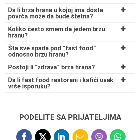
Da li brza hrana u kojoj ima dosta
povrća može da bude štetna?
Koliko često smem da jedem brzu
hranu?
Šta sve spada pod “fast food”
odnosno brzu hranu?
Postoji li “zdrava” brza hrana?
Da li fast food restorani i kafići uvek
vrše isporuku?
PODELITE SA PRIJATELJIMA