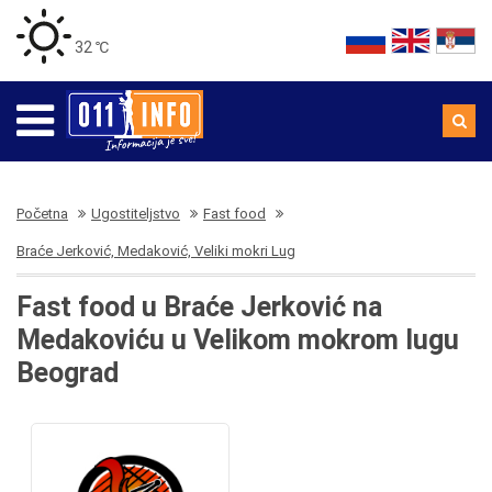
32 ℃
Početna
Ugostiteljstvo
Fast food
Braće Jerković, Medaković, Veliki mokri Lug
Fast food u Braće Jerković na
Medakoviću u Velikom mokrom lugu
Beograd