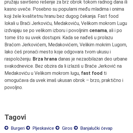
pružaju savršeno rešenje za brz obrok tokom radnog dana ili
kasno uveče. Posebno su popularni među mladima i onima
koji žele kvalitetnu hranu bez dugog čekanja. Fast food
lokali u Braći Jerkoviću, Medakoviću, Velikom mokrom Lugu
izdvajaju se po velikom izboru i povoljnim
cenama
, ali i po
tome što su uvek dostupni. Kada se nađeš u prolazu
Braćom Jerkovićem, Medakovićem, Velikim mokrim Lugom,
lako ćeš pronaći mesto koje odgovara tvom ukusu i
raspoloženju.
Brza hrana
danas je nezaobilazan deo urbane
svakodnevice. Bez obzira da li izlaziš u Braće Jerković na
Medakoviću u Velikom mokrom lugu,
fast food
ti
omogućava da uvek imaš ukusan obrok – brzo, praktično i
povoljno.
Tagovi
Burgeri
Pljeskavice
Giros
Banjalučki ćevap