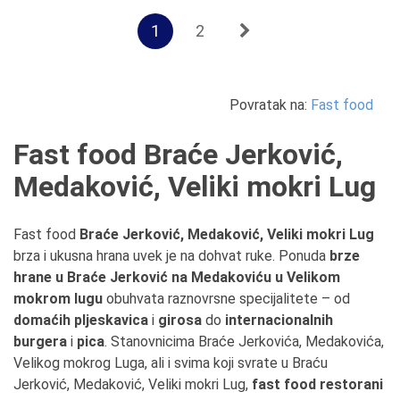
1
2
Povratak na:
Fast food
Fast food Braće Jerković,
Medaković, Veliki mokri Lug
Fast food
Braće Jerković, Medaković, Veliki mokri Lug
brza i ukusna hrana uvek je na dohvat ruke.
Ponuda
brze
hrane u Braće Jerković na Medakoviću u Velikom
mokrom lugu
obuhvata raznovrsne specijalitete – od
domaćih pljeskavica
i
girosa
do
internacionalnih
burgera
i
pica
. Stanovnicima Braće Jerkovića, Medakovića,
Velikog mokrog Luga, ali i svima koji svrate u Braću
Jerković, Medaković, Veliki mokri Lug,
fast food restorani