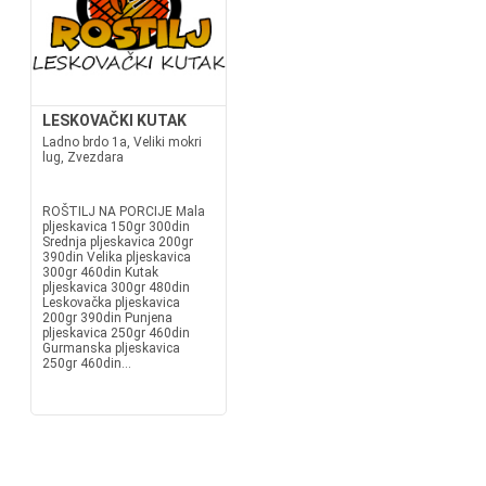
LESKOVAČKI KUTAK
Ladno brdo 1a, Veliki mokri
lug, Zvezdara
ROŠTILJ NA PORCIJE Mala
pljeskavica 150gr 300din
Srednja pljeskavica 200gr
390din Velika pljeskavica
300gr 460din Kutak
pljeskavica 300gr 480din
Leskovačka pljeskavica
200gr 390din Punjena
pljeskavica 250gr 460din
Gurmanska pljeskavica
250gr 460din...