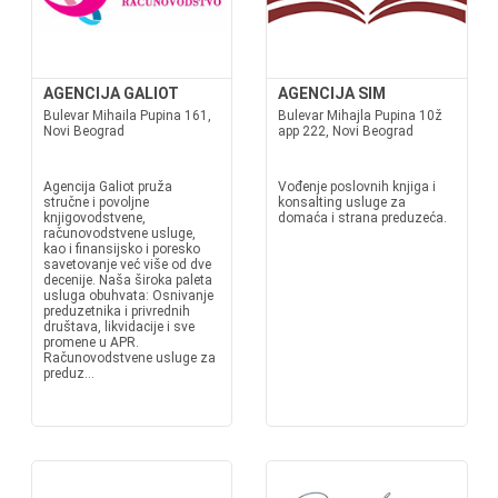
AGENCIJA GALIOT
AGENCIJA SIM
Bulevar Mihaila Pupina 161,
Bulevar Mihajla Pupina 10ž
Novi Beograd
app 222, Novi Beograd
Agencija Galiot pruža
Vođenje poslovnih knjiga i
stručne i povoljne
konsalting usluge za
knjigovodstvene,
domaća i strana preduzeća.
računovodstvene usluge,
kao i finansijsko i poresko
savetovanje već više od dve
decenije. Naša široka paleta
usluga obuhvata: Osnivanje
preduzetnika i privrednih
društava, likvidacije i sve
promene u APR.
Računovodstvene usluge za
preduz...