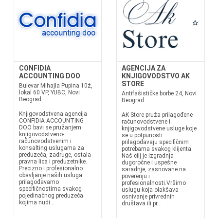
CONFIDIA
AGENCIJA ZA
ACCOUNTING DOO
KNJIGOVODSTVO AK
STORE
Bulevar Mihajla Pupina 10ž,
lokal 60 VP, YUBC, Novi
Antifašističke borbe 24, Novi
Beograd
Beograd
Knjigovodstvena agencija
AK Store pruža prilagođene
CONFIDIA ACCOUNTING
računovodstvene i
DOO bavi se pružanjem
knjigovodstvene usluge koje
knjigovodstveno-
se u potpunosti
računovodstvenim i
prilagođavaju specifičnim
konsalting uslugama za
potrebama svakog klijenta.
preduzeća, zadruge, ostala
Naš cilj je izgradnja
pravna lica i preduzetnike.
dugoročne i uspešne
Precizno i profesionalno
saradnje, zasnovane na
obavljanje naših usluga
poverenju i
prilagođavamo
profesionalnosti.Vršimo
specifičnostima svakog
uslugu koja olakšava
pojedinačnog preduzeća
osnivanje privrednih
kojima nudi...
društava ili pr...