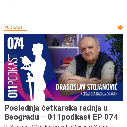
PODKAST
Poslednja četkarska radnja u
Beogradu – 011podkast EP 074
U 74. epizodi 011podkasta gost je Dragoslav Stojanović,