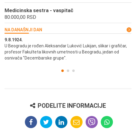
Medicinska sestra - vaspitač
80.000,00 RSD
NA DANAŠNJI DAN
9.8.1924.
9.
U Beogradu je rođen Aleksandar Luković Lukijan, slikar i grafičar,
Pr
profesor Fakulteta likovnih umetnosti u Beogradu, jedan od
a,
osnivača "Decembarske grupe".
PODELITE INFORMACIJE