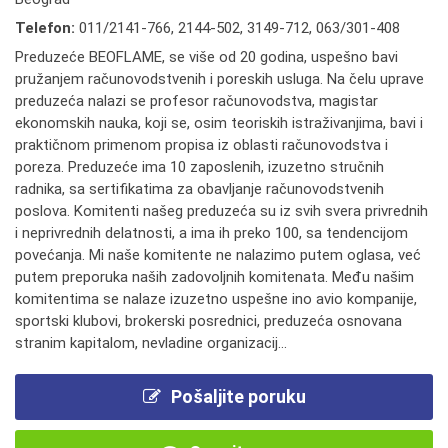
Telefon:
011/2141-766
,
2144-502
,
3149-712
,
063/301-408
Preduzeće BEOFLAME, se više od 20 godina, uspešno bavi
pružanjem računovodstvenih i poreskih usluga. Na čelu uprave
preduzeća nalazi se profesor računovodstva, magistar
ekonomskih nauka, koji se, osim teoriskih istraživanjima, bavi i
praktičnom primenom propisa iz oblasti računovodstva i
poreza. Preduzeće ima 10 zaposlenih, izuzetno stručnih
radnika, sa sertifikatima za obavljanje računovodstvenih
poslova. Komitenti našeg preduzeća su iz svih svera privrednih
i neprivrednih delatnosti, a ima ih preko 100, sa tendencijom
povećanja. Mi naše komitente ne nalazimo putem oglasa, već
putem preporuka naših zadovoljnih komitenata. Među našim
komitentima se nalaze izuzetno uspešne ino avio kompanije,
sportski klubovi, brokerski posrednici, preduzeća osnovana
stranim kapitalom, nevladine organizacij...
Pošaljite poruku