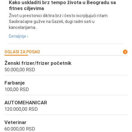
Kako uskladiti brz tempo života u Beogradu sa
fitnes ciljevima
Život u prestonici diktira brz i često iscrpljujući ritam.
Saobraćajne gužve na Gazeli, dugi radni sati u
kancelarijama...
Detaljnije ›
OGLASI ZA POSAO
Ženski frizer/frizer početnik
50.000,00 RSD
Farbanje
100,00 RSD
AUTOMEHANICAR
120.000,00 RSD
Veterinar
60.000,00 RSD