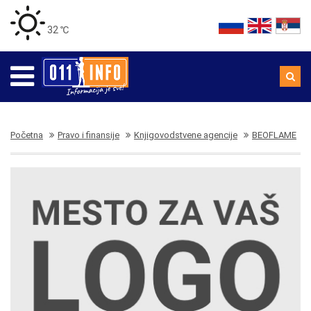
32 ℃
Početna
Pravo i finansije
Knjigovodstvene agencije
BEOFLAME