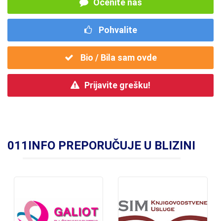
Ocenite nas
Pohvalite
Bio / Bila sam ovde
Prijavite grešku!
011INFO PREPORUČUJE U BLIZINI