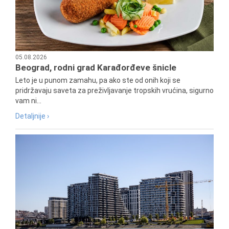
05.08.2026
Beograd, rodni grad Karađorđeve šnicle
Leto je u punom zamahu, pa ako ste od onih koji se
pridržavaju saveta za preživljavanje tropskih vrućina, sigurno
vam ni...
Detaljnije ›