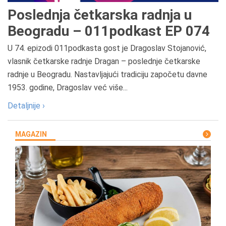
Poslednja četkarska radnja u
Beogradu – 011podkast EP 074
U 74. epizodi 011podkasta gost je Dragoslav Stojanović,
vlasnik četkarske radnje Dragan – poslednje četkarske
radnje u Beogradu. Nastavljajući tradiciju započetu davne
1953. godine, Dragoslav već više...
Detaljnije ›
MAGAZIN