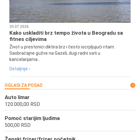
30.07.2026
Kako uskladiti brz tempo života u Beogradu sa
fitnes ciljevima
Život u prestonici diktira brz i često iscrpljujući ritam.
Saobraćajne gužve na Gazeli, dugi radni sati u
kancelarijama...
Detaljnije ›
OGLASI ZA POSAO
Auto limar
120.000,00 RSD
Pomoć starijim ljudima
500,00 RSD
Ženski frizer/frizer početnik