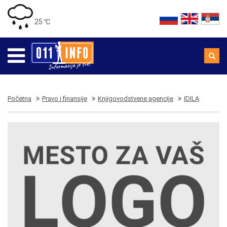
25 ℃
Početna
Pravo i finansije
Knjigovodstvene agencije
IDILA