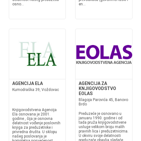
osno...
en...
AGENCIJA ELA
AGENCIJA ZA
KNJIGOVODSTVO
Kumodraška 39, Voždovac
EOLAS
Blagoja Parovića 45, Banovo
Brdo
Knjigovodstvena Agencija
Preduzeće je osnovano u
Ela osnovana je 2001.
januaru 1990. godine i od
godine , čija je osnovna
tada pruža knjigovodstvene
delatnost vođenje poslovnih
usluge velikom broju malih
knjiga za preduzetnike i
pravnih lica i preduzetnicima.
privredna društa. U sklopu
U okviru svoje delatnosti
našeg poslovanja je
preduzeće obavlja sledeće
kompletna posvećenost