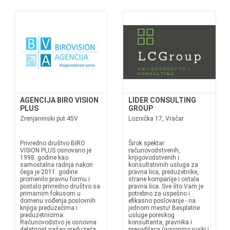
AGENCIJA BIRO VISION
LIDER CONSULTING
PLUS
GROUP
Zrenjaninski put 45V
Loznička 17, Vračar
Privredno društvo BIRO
Širok spektar
VISION PLUS osnovano je
računovodstvenih,
1998. godine kao
knjigovodstvenih i
samostalna radnja nakon
konsultativnih usluga za
čega je 2011. godine
pravna lica, preduzetnike,
promenilo pravnu formu i
strane kompanije i ostala
postalo privredno društvo sa
pravna lica. Sve što Vam je
primarnim fokusom u
potrebno za uspešno i
domenu vođenja poslovnih
efikasno poslovanje - na
knjiga preduzećima i
jednom mestu! Besplatne
preduzetnicima.
usluge poreskog
Računovodstvo je osnovna
konsultanta, pravnika i
delatnost našeg preduzeća
prevodilaca (govorimo ruski i