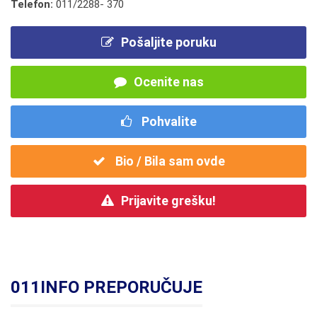
Telefon:
011/2288- 370
Pošaljite poruku
Ocenite nas
Pohvalite
Bio / Bila sam ovde
Prijavite grešku!
011INFO PREPORUČUJE