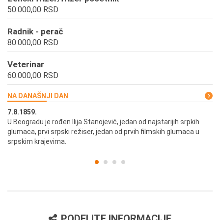
50.000,00 RSD
Radnik - perač
80.000,00 RSD
Veterinar
60.000,00 RSD
NA DANAŠNJI DAN
7.8.1859.
7.
U Beogradu je rođen Ilija Stanojević, jedan od najstarijih srpkih
U 
glumaca, prvi srpski režiser, jedan od prvih filmskih glumaca u
re
srpskim krajevima.
PODELITE INFORMACIJE