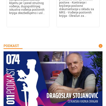
poslove: - Kontiranje i
klijentu jer i pored stručnog
knjiženje poslovne
vođenja, dugogodišnjeg
dokumentacije u skladu sa
iskustva vođenja poslovnih
MRS. - Vođenje poslovnih
knjiga obezbeđujemo i usl...
knjiga - Obračun za...
PODKAST