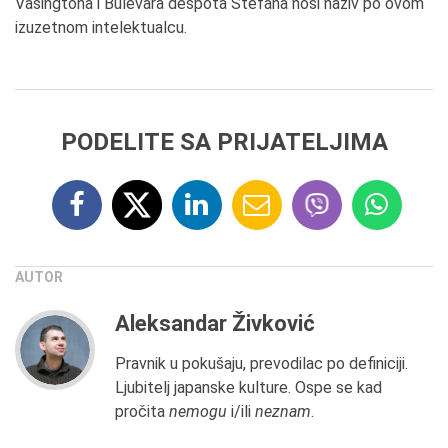
Vašingtona i Bulevara despota Stefana nosi naziv po ovom
izuzetnom intelektualcu.
PODELITE SA PRIJATELJIMA
AUTOR
Aleksandar Živković
Pravnik u pokušaju, prevodilac po definiciji.
Ljubitelj japanske kulture. Ospe se kad
pročita
nemogu
i/ili
neznam
.