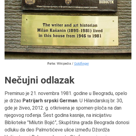
Foto:
Wikipedia /
Goldfinger
Nečujni odlazak
Preminuo je 21. novembra 1981. godine u Beogradu, opelo
je držao
Patrijarh srpski German
. U Hilandarskoj br. 30,
gde je živeo, 2012. g. otkrivena je spomen-ploča na dan
njegovog rođenja. Šest godina kasnije, na inicijativu
Biblioteke "Milutin Bojić”, Skupština grada Beograda donosi
odluku da deo Palmotićeve ulice između Džordža