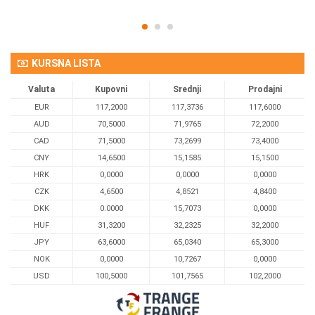
KURSNA LISTA
Valuta
Kupovni
Srednji
Prodajni
EUR
117,2000
117,3736
117,6000
AUD
70,5000
71,9765
72,2000
CAD
71,5000
73,2699
73,4000
CNY
14,6500
15,1585
15,1500
HRK
0,0000
0,0000
0,0000
CZK
4,6500
4,8521
4,8400
DKK
0.0000
15,7073
0,0000
HUF
31,3200
32,2325
32,2000
JPY
63,6000
65,0340
65,3000
NOK
0,0000
10,7267
0,0000
USD
100,5000
101,7565
102,2000