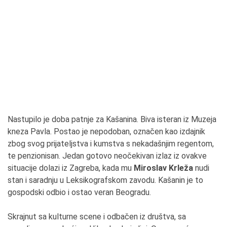
Nastupilo je doba patnje za Kašanina. Biva isteran iz Muzeja
kneza Pavla. Postao je nepodoban, označen kao izdajnik
zbog svog prijateljstva i kumstva s nekadašnjim regentom,
te penzionisan. Jedan gotovo neočekivan izlaz iz ovakve
situacije dolazi iz Zagreba, kada mu
Miroslav Krleža
nudi
stan i saradnju u Leksikografskom zavodu. Kašanin je to
gospodski odbio i ostao veran Beogradu.
Skrajnut sa kulturne scene i odbačen iz društva, sa