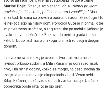
što su na sebi nosili. Prema svedočenju njegove ćerke
Marine Bojić
,
"kasnije smo saznali da su Nemci prilikom
povlačenja ušli u kuću, polili benzinom i zapalili je.”
Nisu
imali kud, tri dana su proveli u podrumu nadomak nečega što
je nekada ličio na njihov dom. Porodica Guteša ih prima i daje
im privremeno utočište, a tog trenutka pa nadalje Kašanin je
svakodnevno pešačio iz Žarkova do centra grada i nazad
kako bi bdeo nad muzejom koga je smatrao svojim drugim
domom.
I za vreme rata, muzej je svojim otvorenim vratima za
javnost prkosio sudbini. a Milan Kašanin je održavao visok
nivo, i tih ratnih godina, koliko se moglo, nalazeći načina da
izdejstvuje razumevanje okupacionih vlasti. Veran sebi i
Srbiji, Kašanin je sačuvao u celosti zbirku muzeja. U očima
pobednika posle rata, to je bio greh.