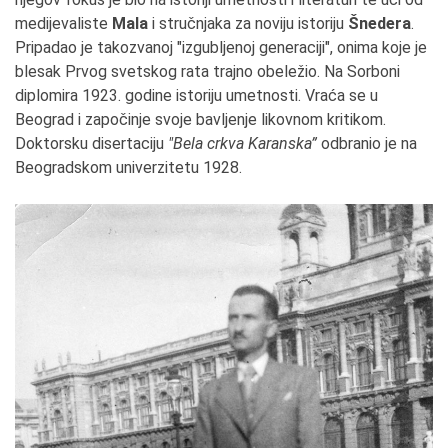
medijevaliste
Mala
i stručnjaka za noviju istoriju
Šnedera
.
Pripadao je takozvanoj "izgubljenoj generaciji", onima koje je
blesak Prvog svetskog rata trajno obeležio. Na Sorboni
diplomira 1923. godine istoriju umetnosti. Vraća se u
Beograd i započinje svoje bavljenje likovnom kritikom.
Doktorsku disertaciju
"Bela crkva Karanska”
odbranio je na
Beogradskom univerzitetu 1928.