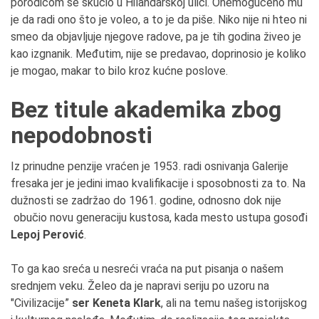
porodicom se skućio u Hilandarskoj ulici. Onemogućeno mu
je da radi ono što je voleo, a to je da piše. Niko nije ni hteo ni
smeo da objavljuje njegove radove, pa je tih godina živeo je
kao izgnanik. Međutim, nije se predavao, doprinosio je koliko
je mogao, makar to bilo kroz kućne poslove.
Bez titule akademika zbog
nepodobnosti
Iz prinudne penzije vraćen je 1953. radi osnivanja Galerije
fresaka jer je jedini imao kvalifikacije i sposobnosti za to. Na
dužnosti se zadržao do 1961. godine, odnosno dok nije
obučio novu generaciju kustosa, kada mesto ustupa gosođi
Lepoj Perović
.
To ga kao sreća u nesreći vraća na put pisanja o našem
srednjem veku. Želeo da je napravi seriju po uzoru na
"Civilizacije”
ser Keneta Klark
, ali na temu našeg istorijskog