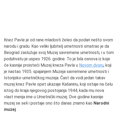
Knez Pavle je od rane mladosti želeo da podari nešto svom
narodu i gradu. Kao veliki ljubitelj umetnosti smatrao je da
Beograd zaslužuje svoj Muzej savremene umetnosti, i u tom
poduhvatu je uspeo 1926. godine. To je bila osnova iz koje
će kasnije proisteći Muzej kneza Pavla u
Novom dvoru
, koji
je nastao 1935. spajanjem Muzeja savremene umetnosti i
Istorijsko-umetničkog muzeja. Čast da vodi jedan takav
muzej knez Pavle opet ukazaje Kašaninu, koji ostaje na čelu
istog do kraja njegovog postojanja 1944, kada mu nova
vlast menja ime u Umetnički muzej. Dve godine kasnije
muzej se seli i postaje ono što danas znamo kao
Narodni
muzej
.