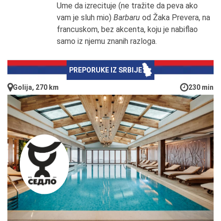
Ume da izrecituje (ne tražite da peva ako
vam je sluh mio)
Barbaru
od Žaka Prevera, na
francuskom, bez akcenta, koju je nabiflao
samo iz njemu znanih razloga.
PREPORUKE IZ SRBIJE
Golija, 270 km
230 min