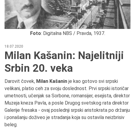
Foto
: Digitalna NBS / Pravda, 1937.
18.07.2020
Milan Kašanin: Najelitniji
Srbin 20. veka
Darovit čovek,
Milan Kašanin
je kao gotovo svi srpski
velikani, platio ceh za svoju doslednost. Prvi srpski istoričar
umetnosti, učenjak sa Sorbone, romansijer, esejista, direktor
Muzeja kneza Pavla, a posle Drugog svetskog rata direktor
Galerije fresaka - ovaj poslednji srpski aristokrata po držanju
i ponašanju doživeo je stradanja koja su ostavila neizbrisiv
beleg.