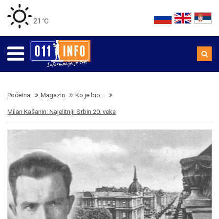
21 ℃
Početna
Magazin
Ko je bio...
Milan Kašanin: Najelitniji Srbin 20. veka