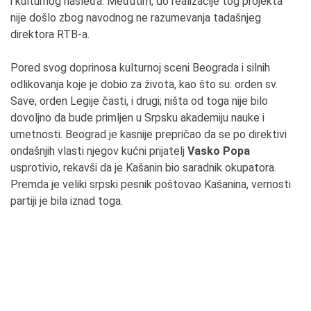
i kulturnog nasleđa. Međutim, do realizacije tog projekta
nije došlo zbog navodnog ne razumevanja tadašnjeg
direktora RTB-a.
Pored svog doprinosa kulturnoj sceni Beograda i silnih
odlikovanja koje je dobio za života, kao što su: orden sv.
Save, orden Legije časti, i drugi; ništa od toga nije bilo
dovoljno da bude primljen u Srpsku akademiju nauke i
umetnosti. Beograd je kasnije prepričao da se po direktivi
ondašnjih vlasti njegov kućni prijatelj
Vasko Popa
usprotivio, rekavši da je Kašanin bio saradnik okupatora.
Premda je veliki srpski pesnik poštovao Kašanina, vernosti
partiji je bila iznad toga.