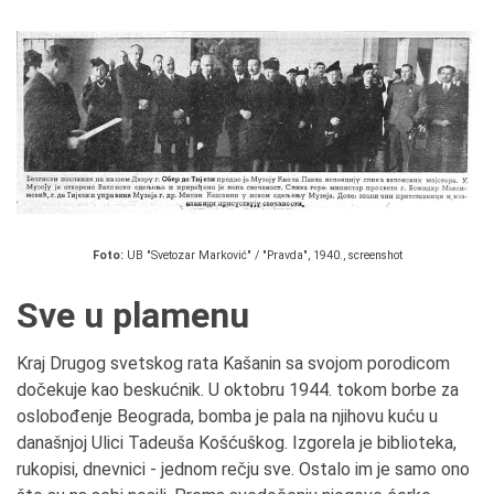
Foto:
UB "Svetozar Marković" / "Pravda", 1940., screenshot
Sve u plamenu
Kraj Drugog svetskog rata Kašanin sa svojom porodicom
dočekuje kao beskućnik. U oktobru 1944. tokom borbe za
oslobođenje Beograda, bomba je pala na njihovu kuću u
današnjoj Ulici Tadeuša Košćuškog. Izgorela je biblioteka,
rukopisi, dnevnici - jednom rečju sve. Ostalo im je samo ono