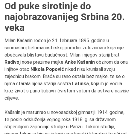
Od puke sirotinje do
najobrazovanijeg Srbina 20.
veka
Milan Kašanin rođen je 21. februara 1895. godine u
siromašnoj belomanastirskoj porodici železničara koja nije
obećavala blistavu budućnost. Milan i njegov stariji brat
Radivoj
nose prezime majke
Anke Kašanin
obzirom da ona
i njihov otac
Nikola Popović
nikad nisu krunisali svoju
zajednicu brakom. Braća su rano ostala bez majke, te se o
njima starala njena starija sestra
Latinka
, koja ih je vodila
kroz život s puno ljubavi i čvrstom voljom da ostvare najviše
ciljeve.
Kašanin je maturirao u novosadskoj gimnaziji 1914. godine,
te posle odsluženja vojnog roka 1918. g. sa državnom
stipendijom započinje studije u Parizu. Tokom studija,
njegov fokus je bio na istoriji umetnosti i literaturi te uči od