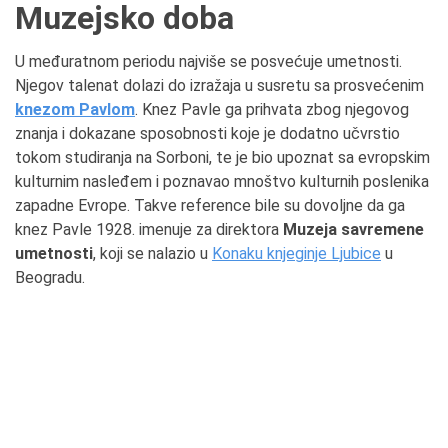
Muzejsko doba
U međuratnom periodu najviše se posvećuje umetnosti.
Njegov talenat dolazi do izražaja u susretu sa prosvećenim
knezom Pavlom
. Knez Pavle ga prihvata zbog njegovog
znanja i dokazane sposobnosti koje je dodatno učvrstio
tokom studiranja na Sorboni, te je bio upoznat sa evropskim
kulturnim nasleđem i poznavao mnoštvo kulturnih poslenika
zapadne Evrope. Takve reference bile su dovoljne da ga
knez Pavle 1928. imenuje za direktora
Muzeja savremene
umetnosti
, koji se nalazio u
Konaku knjeginje Ljubice
u
Beogradu.