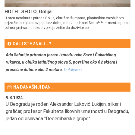
HOTEL SEDLO, Golija
U srcu netaknute prirode Golije, okružen šumama, planinskim vazduhom i
pejzažima koji ostavljaju bez daha, nalazi se Hotel Sedlo**** – mesto gde se
odmor pretvara u iskustvo koje želite da doživite po...
DA LI STE ZNALI …?
Ada Safari je prirodno jezero između reke Save i Čukaričkog
rukavca, u obliku latiničnog slova S, površine oko 6 hektara i
prosečne dubine oko 2 metara.
Detaljnije ›
NA DANAŠNJI DAN …
9.8.1924.
9.
U Beogradu je rođen Aleksandar Luković Lukijan, slikar i
Pr
grafičar, profesor Fakulteta likovnih umetnosti u Beogradu,
JA
d
jedan od osnivača "Decembarske grupe".