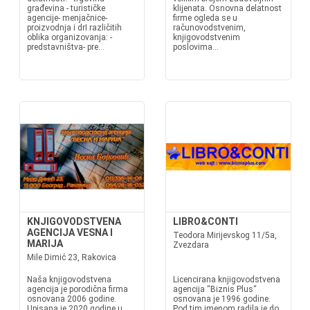
građevina - turističke
klijenata. Osnovna delatnost
agencije- menjačnice-
firme ogleda se u
proizvodnja i drI različitih
računovodstvenim,
oblika organizovanja: -
knjigovodstvenim
predstavništva- pre...
poslovima...
KNJIGOVODSTVENA
LIBRO&CONTI
AGENCIJA VESNA I
Teodora Mirijevskog 11/5a,
MARIJA
Zvezdara
Mile Dimić 23, Rakovica
Naša knjigovodstvena
Licencirana knjigovodstvena
agencija je porodična firma
agencija “Biznis Plus“
osnovana 2006 godine.
osnovana je 1996 godine.
Upisana je 2020 godine u
Pod tim imenom radila je do