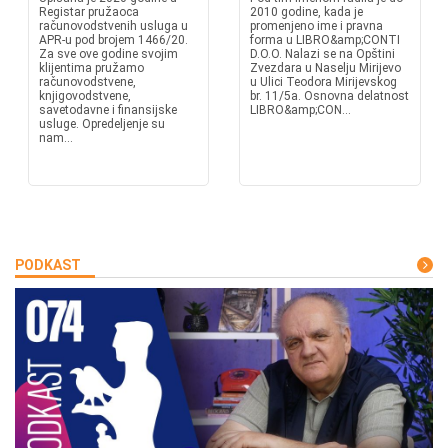
Registar pružaoca
2010 godine, kada je
računovodstvenih usluga u
promenjeno ime i pravna
APR-u pod brojem 1466/20.
forma u LIBRO&amp;CONTI
Za sve ove godine svojim
D.O.O. Nalazi se na Opštini
klijentima pružamo
Zvezdara u Naselju Mirijevo
računovodstvene,
u Ulici Teodora Mirijevskog
knjigovodstvene,
br. 11/5a. Osnovna delatnost
savetodavne i finansijske
LIBRO&amp;CON...
usluge. Opredeljenje su
nam...
PODKAST