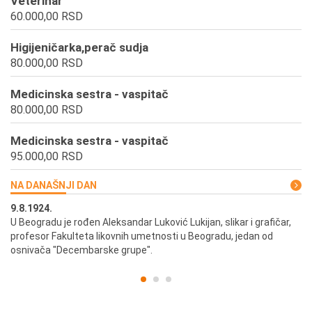
Veterinar
60.000,00 RSD
Higijeničarka,perač sudja
80.000,00 RSD
Medicinska sestra - vaspitač
80.000,00 RSD
Medicinska sestra - vaspitač
95.000,00 RSD
NA DANAŠNJI DAN
9.8.1924.
9.
U Beogradu je rođen Aleksandar Luković Lukijan, slikar i grafičar,
Pr
profesor Fakulteta likovnih umetnosti u Beogradu, jedan od
a,
osnivača "Decembarske grupe".