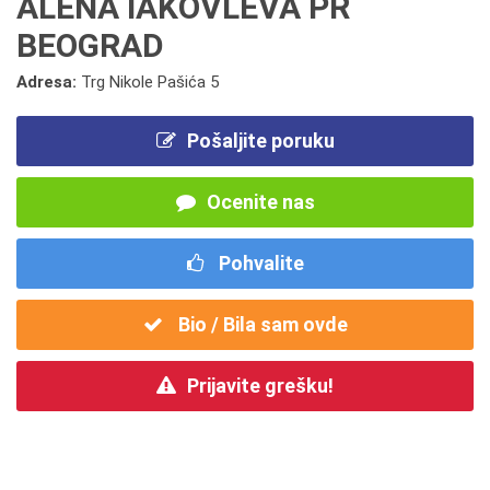
ALENA IAKOVLEVA PR
BEOGRAD
Adresa:
Trg Nikole Pašića 5
Pošaljite poruku
Ocenite nas
Pohvalite
Bio / Bila sam ovde
Prijavite grešku!