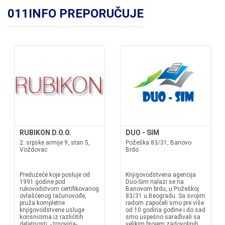
011INFO PREPORUČUJE
RUBIKON D.O.O.
DUO - SIM
2. srpske armije 9, stan 5,
Požeška 83/31, Banovo
Voždovac
Brdo
Preduzeće koje posluje od
Knjigovodstvena agencija
1991.godine pod
Duo-Sim nalazi se na
rukovodstvom certifikovanog
Banovom brdu, u Požeškoj
ovlašćenog računovođe,
83/31 u Beogradu. Sa svojim
pruža kompletne
radom započeli smo pre više
knjigovodstvene usluge
od 10 godina godine i do sad
korisnicima iz različitih
smo uspešno sarađivali sa
delatnosti: - trgovina-
velikim brojem zadovoljnih