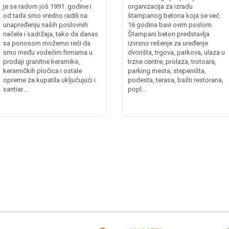
je sa radom još 1991. godine i
organizacija za izradu
od tada smo vredno radili na
štampanog betona koja se već
unapređenju naših poslovnih
16 godina bavi ovim poslom.
načela i sadržaja, tako da danas
Štampani beton predstavlja
sa ponosom možemo reći da
izvrsno rešenje za uređenje
smo među vodećim firmama u
dvorišta, trgova, parkova, ulaza u
prodaji granitne keramike,
trzne centre, prolaza, trotoara,
keramičkih pločica i ostale
parking mesta, stepeništa,
opreme za kupatila uključujući i
podesta, terasa, bašti restorana,
santiar...
popl...