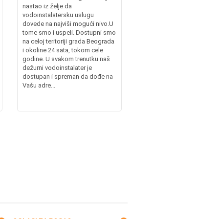
nastao iz želje da
vodoinstalatersku uslugu
dovede na najviši mogući nivo.U
tome smo i uspeli. Dostupni smo
na celoj teritoriji grada Beograda
i okoline 24 sata, tokom cele
godine. U svakom trenutku naš
dežurni vodoinstalater je
dostupan i spreman da dođe na
Vašu adre...