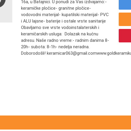
16a, u Batajnici. U ponudi za Vas izdvajamo:-
keramičke pločice- granitne pločice-
vodovodni materijal- kupatilski materijal- PVC
i ALU lajsne- baterije i ostale vrste sanitarije
Obavljamo sve vrste vodoinstalaterskih i
keramičarskih usluga: Dolazak na kućnu
adresu. Naše radno vreme:- radnim danima 8-
20h- subota: 8-1h- nedelja neradna.
Doborodošli! keramicar063@gmail.comwww.goldkeramika