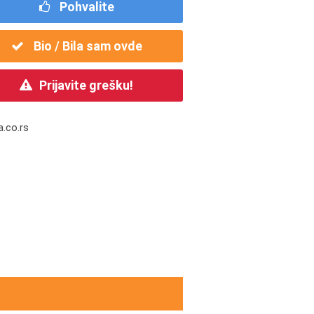
Pohvalite
Bio / Bila sam ovde
Prijavite grešku!
.co.rs