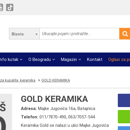
Biznis
Info kutak
O Beogradu
Magazin
Kontakt
Oglasi za 
za kupatila, keramika
GOLD KERAMIKA
GOLD KERAMIKA
Adresa:
Majke Jugovića 16a, Batajnica
Telefon:
011/7870-490
,
063/7057-544
Keramika Gold se nalazi u ulici Majke Jugovića