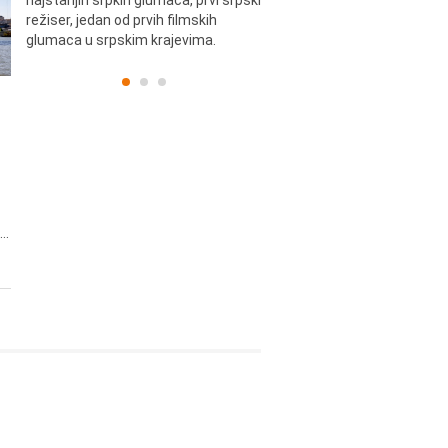
najstarijih srpkih glumaca, prvi srpski
književnik i izdavač.
skih
režiser, jedan od prvih filmskih
glumaca u srpskim krajevima.
..