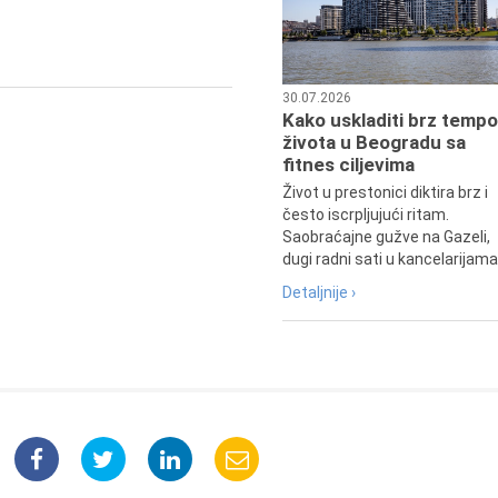
istoričar filma, filmski reditelj,
profesor i dekan Fakulteta dram
umetnosti u Beogradu.
30.07.2026
Kako uskladiti brz tempo
života u Beogradu sa
fitnes ciljevima
Život u prestonici diktira brz i
često iscrpljujući ritam.
Saobraćajne gužve na Gazeli,
dugi radni sati u kancelarijama.
Detaljnije ›