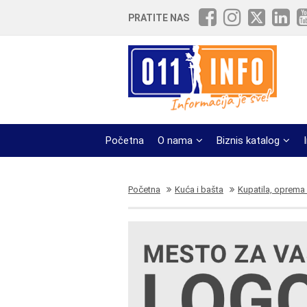
PRATITE NAS
Početna
O nama
Biznis katalog
Početna
Kuća i bašta
Kupatila, oprema 