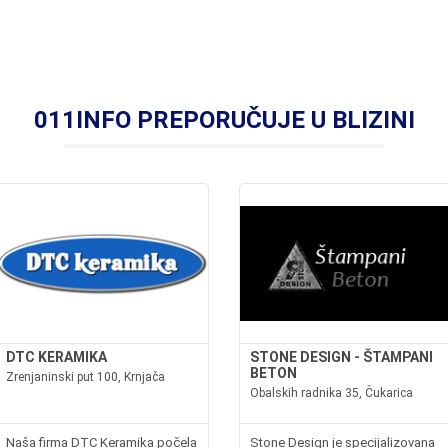
011INFO PREPORUČUJE U BLIZINI
DTC KERAMIKA
STONE DESIGN - ŠTAMPANI
BETON
Zrenjaninski put 100, Krnjača
Obalskih radnika 35, Čukarica
Naša firma DTC Keramika počela
Stone Design je specijalizovana