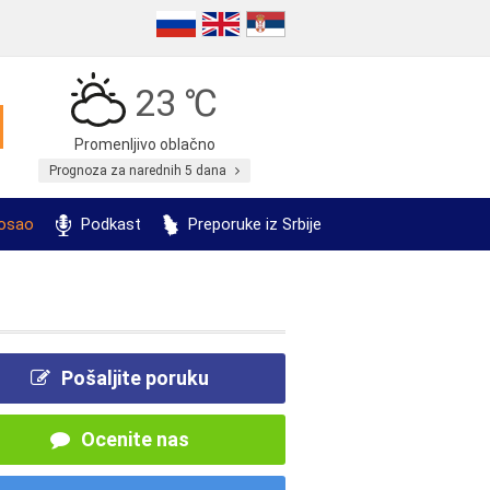
23 ℃
Promenljivo oblačno
Prognoza za narednih 5 dana
posao
Podkast
Preporuke iz Srbije
Pošaljite poruku
Ocenite nas