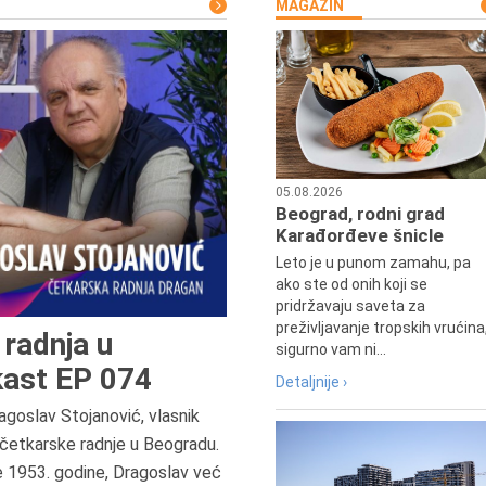
MAGAZIN
05.08.2026
Beograd, rodni grad
Karađorđeve šnicle
Leto je u punom zamahu, pa
ako ste od onih koji se
pridržavaju saveta za
preživljavanje tropskih vrućina
radnja u
sigurno vam ni...
ast EP 074
Detaljnije ›
agoslav Stojanović, vlasnik
8.8.2013.
četkarske radnje u Beogradu.
Preminuo je Dejan Kosanović,
e 1953. godine, Dragoslav već