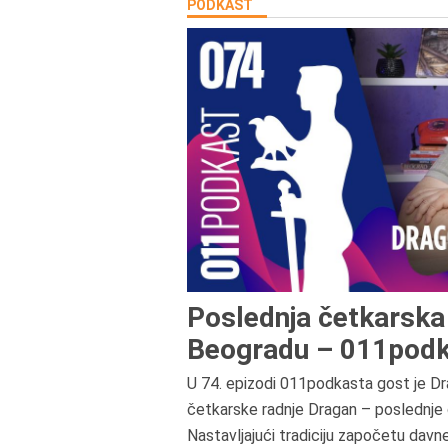
PODKAST
Poslednja četkarska 
Beogradu – 011podk
U 74. epizodi 011podkasta gost je Dr
četkarske radnje Dragan – poslednje 
Nastavljajući tradiciju započetu davn