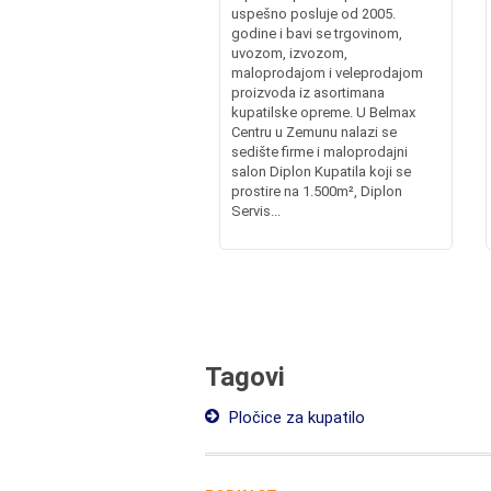
uspešno posluje od 2005.
godine i bavi se trgovinom,
uvozom, izvozom,
maloprodajom i veleprodajom
proizvoda iz asortimana
kupatilske opreme. U Belmax
Centru u Zemunu nalazi se
sedište firme i maloprodajni
salon Diplon Kupatila koji se
prostire na 1.500m², Diplon
Servis...
Tagovi
Pločice za kupatilo