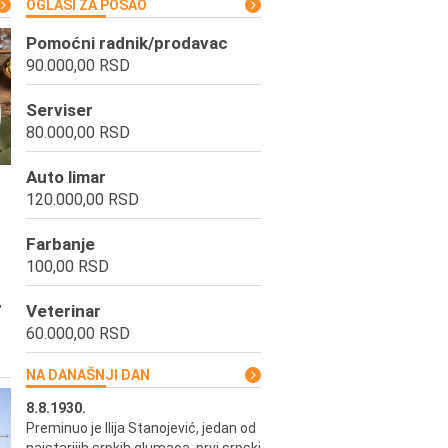
OGLASI ZA POSAO
Pomoćni radnik/prodavac
90.000,00 RSD
Serviser
80.000,00 RSD
Auto limar
120.000,00 RSD
Farbanje
100,00 RSD
,
Veterinar
60.000,00 RSD
NA DANAŠNJI DAN
8.8.1930.
8.8.1898.
Preminuo je Ilija Stanojević, jedan od
U Beogradu je rođen Pavle Biha