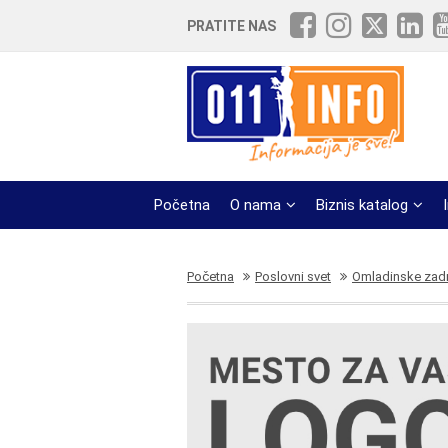
PRATITE NAS
Početna
O nama
Biznis katalog
Početna
Poslovni svet
Omladinske zad