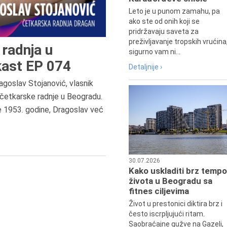
Leto je u punom zamahu, pa
ako ste od onih koji se
pridržavaju saveta za
preživljavanje tropskih vrućina
radnja u
sigurno vam ni...
ast EP 074
Detaljnije ›
agoslav Stojanović, vlasnik
6.8.2013.
četkarske radnje u Beogradu.
Preminula je Zorka Boljanović,
e 1953. godine, Dragoslav već
vazduhoplovni inženjer, predsedn
Udruženja žena pilota Jugoslavij
30.07.2026
Kako uskladiti brz tempo
života u Beogradu sa
fitnes ciljevima
Život u prestonici diktira brz i
često iscrpljujući ritam.
Saobraćajne gužve na Gazeli,