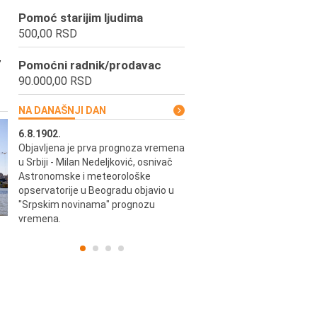
Pomoć starijim ljudima
500,00 RSD
,
Pomoćni radnik/prodavac
90.000,00 RSD
NA DANAŠNJI DAN
6.8.1902.
6.8.2004.
Objavljena je prva prognoza vremena
Odigrana je košarkaška prijat
ik
u Srbiji - Milan Nedeljković, osnivač
utakmica između SCG i SAD 
e.
Astronomske i meteorološke
Beogradskoj Areni.
opservatorije u Beogradu objavio u
"Srpskim novinama" prognozu
vremena.