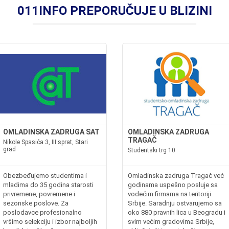
011INFO PREPORUČUJE U BLIZINI
OMLADINSKA ZADRUGA SAT
OMLADINSKA ZADRUGA
TRAGAČ
Nikole Spasića 3, III sprat, Stari
grad
Studentski trg 10
Obezbeđujemo studentima i
Omladinska zadruga Tragač već
mladima do 35 godina starosti
godinama uspešno posluje sa
privremene, povremene i
vodećim firmama na teritoriji
sezonske poslove. Za
Srbije. Saradnju ostvarujemo sa
poslodavce profesionalno
oko 880 pravnih lica u Beogradu i
vršimo selekciju i izbor najboljih
svim većim gradovima Srbije,