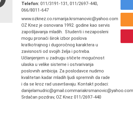
Telefon:
011/3191-131
,
011/2697-440
,
066/8011-647
www.ozknez.co.rsmarija.krsmanovic@yahoo.com
OZ Knez je osnovana 1992. godine kao servis
zapošljavanja mladih. Studenti i nezaposleni
mogu pronaći širok izbor poslova
kratkotrajnog i dugoročnog karaktera u
zavisnosti od svojih želja i potreba.
Učlanjenjem u zadrugu stičete mogućnost
ulaska u velike sisteme i ostvarivanja
poslovnih ambicija. Za poslodavce nudimo
kvalitetan kadar mladih ljudi spremnih da rade
i da se kroz rad usavršavaju. Kontakt podaci:
danijelamudric@gmail.commariakrsmanovic@yahoo.co
Srdačan pozdrav, OZ Knez 011/2697-440