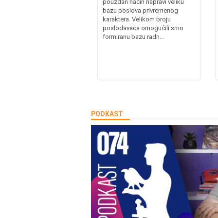
pouzdan način napravi veliku
bazu poslova privremenog
karaktera. Velikom broju
poslodavaca omogućili smo
formiranu bazu radn...
PODKAST