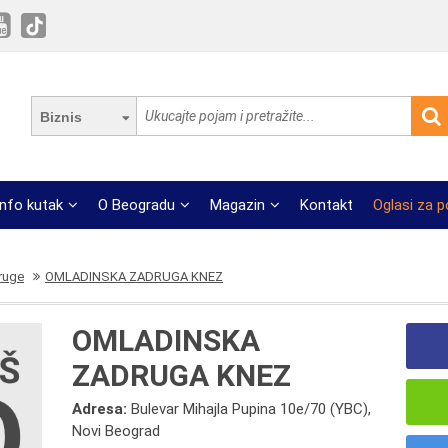
Biznis
Info kutak
O Beogradu
Magazin
Kontakt
Oglasi za 
ruge
OMLADINSKA ZADRUGA KNEZ
OMLADINSKA
ZADRUGA KNEZ
Adresa:
Bulevar Mihajla Pupina 10e/70 (YBC),
Novi Beograd