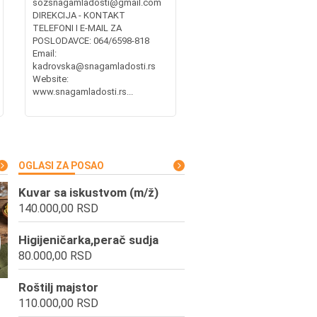
sozsnagamladosti@gmail.com
DIREKCIJA - KONTAKT
TELEFONI I E-MAIL ZA
POSLODAVCE: 064/6598-818
Email:
kadrovska@snagamladosti.rs
Website:
www.snagamladosti.rs...
OGLASI ZA POSAO
Kuvar sa iskustvom (m/ž)
140.000,00 RSD
Higijeničarka,perač sudja
80.000,00 RSD
Roštilj majstor
110.000,00 RSD