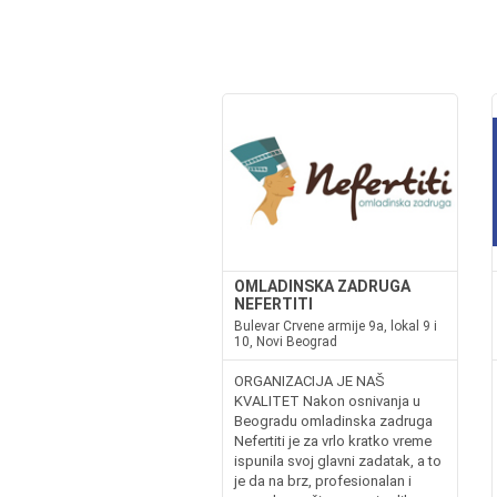
OMLADINSKA ZADRUGA
NEFERTITI
Bulevar Crvene armije 9a, lokal 9 i
10, Novi Beograd
ORGANIZACIJA JE NAŠ
KVALITET Nakon osnivanja u
Beogradu omladinska zadruga
Nefertiti je za vrlo kratko vreme
ispunila svoj glavni zadatak, a to
je da na brz, profesionalan i