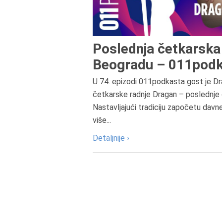
Poslednja četkarska 
Beogradu – 011podk
U 74. epizodi 011podkasta gost je Dr
četkarske radnje Dragan – poslednje 
Nastavljajući tradiciju započetu davn
više...
Detaljnije ›