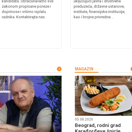
kandidata. Obračunavamo sve
uključujući javna i društvena
zakonom propisane poreze i
preduzeća, državne ustanove,
doprinose i vršimo isplatu
institute, finansijske institucije,
radnika. Kontaktirajte nas.
kao i brojne privredne...
MAGAZIN
05.08.2026
Beograd, rodni grad
Karađorđeve šnicle