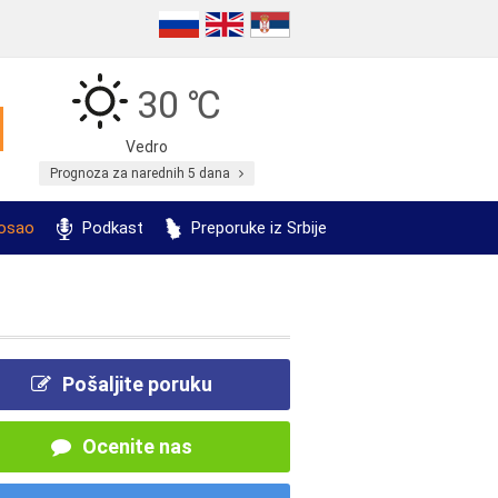
30 ℃
Vedro
Prognoza za narednih 5 dana
posao
Podkast
Preporuke iz Srbije
Pošaljite poruku
Ocenite nas