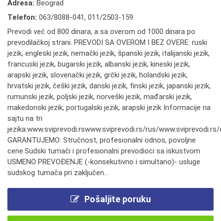
Adresa:
Beograd
Telefon:
063/8088-041
,
011/2503-159
Prevodi već od 800 dinara, a sa overom od 1000 dinara po
prevodilačkoj strani. PREVODI SA OVEROM I BEZ OVERE: ruski
jezik, engleski jezik, nemački jezik, španski jezik, italijanski jezik,
francuski jezik, bugarski jezik, albanski jezik, kineski jezik,
arapski jezik, slovenački jezik, grčki jezik, holandski jezik,
hrvatski jezik, češki jezik, danski jezik, finski jezik, japanski jezik,
rumunski jezik, poljski jezik, norveški jezik, mađarski jezik,
makedonski jezik, portugalski jezik, arapski jezik Informacije na
sajtu na tri
jezika:www.sviprevodi.rswww.sviprevodi.rs/rus/www.sviprevodi.rs/
GARANTUJEMO: Stručnost, profesionalni odnos, povoljne
cene.Sudski tumači i profesionalni prevodioci sa iskustvom
USMENO PREVOĐENJE (-konsekutivno i simultano)- usluge
sudskog tumača pri zaključen...
Pošaljite poruku