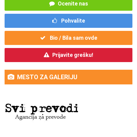
Ocenite nas
Pohvalite
Bio / Bila sam ovde
Prijavite grešku!
MESTO ZA GALERIJU