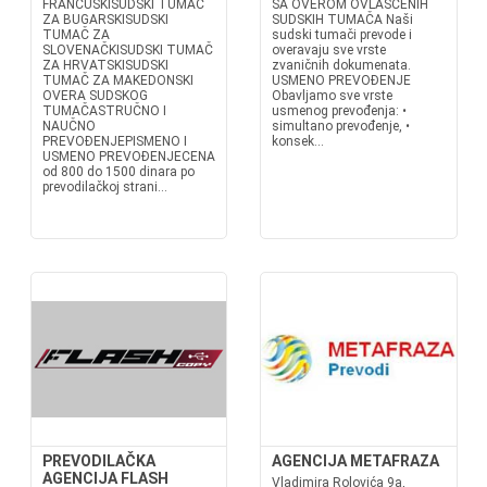
FRANCUSKISUDSKI TUMAČ
SA OVEROM OVLAŠĆENIH
ZA BUGARSKISUDSKI
SUDSKIH TUMAČA Naši
TUMAČ ZA
sudski tumači prevode i
SLOVENAČKISUDSKI TUMAČ
overavaju sve vrste
ZA HRVATSKISUDSKI
zvaničnih dokumenata.
TUMAČ ZA MAKEDONSKI
USMENO PREVOÐENJE
OVERA SUDSKOG
Obavljamo sve vrste
TUMAČASTRUČNO I
usmenog prevođenja: •
NAUČNO
simultano prevođenje, •
PREVOĐENJEPISMENO I
konsek...
USMENO PREVOĐENJECENA
od 800 do 1500 dinara po
prevodilačkoj strani...
PREVODILAČKA
AGENCIJA METAFRAZA
AGENCIJA FLASH
Vladimira Rolovića 9a,