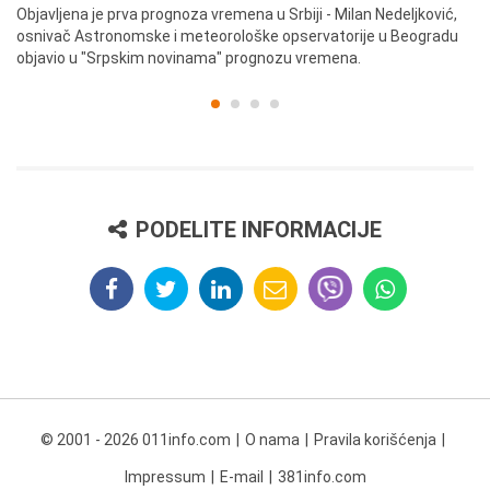
ik
Objavljena je prva prognoza vremena u Srbiji - Milan Nedeljković,
Od
osnivač Astronomske i meteorološke opservatorije u Beogradu
Be
objavio u "Srpskim novinama" prognozu vremena.
PODELITE INFORMACIJE
© 2001 - 2026 011info.com
O nama
Pravila korišćenja
Impressum
E-mail
381info.com