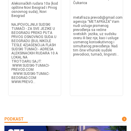
Čukarica
Aleksinačkih rudara 10a (kod
opštine Novi Beograd i Prvog
osnovnog suda), Novi
Beograd
metafraza.prevodi@gmail.comgrof.
agencija “METAFRAZA” Vam
NAJPOVOLJNIJI SUDSKI
nudi usluge pismenog
TUMAČI - ZA SVE JEZIKE U
prevođenja sa većine
BEOGRADU PREKO PUTA
svetskih jezika, uz sudsku
PRVOG OSNOVNOG SUDA U
overu ili bez nje, kao i usluge
BEOGRADU (BUL.NIKOLE
usmenog konsekutivnog i
TESLE 42)AGENCIJA FLASH
simultanog prevođenja. Naš
SUDSKI TUMAČI - ADRESA
tim čine vrhunski sudski
ALEKSINACKIH RUDARA 10 A
prevodioci, tumači, lingvisti...
LOKAL NA
TROTOARU.SAJT:
WWW.SUDSKI-TUMACI-
PREVOD.COM
WWW.SUDSKI-TUMAC-
BEOGRAD.COM
WWW.PREVO...
PODKAST