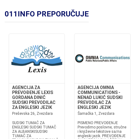
011INFO PREPORUČUJE
AGENCIJA ZA
AGENCIJA OMNIA
PREVOĐENJE LEXIS
COMMUNICATIONS -
GORDANA DINIĆ
NENAD LUKIĆ SUDSKI
SUDSKI PREVODILAC
PREVODILAC ZA
ZA ENGLESKI JEZIK
ENGLESKI JEZIK
Preševska 26, Zvezdara
Šamačka 1, Zvezdara
SUDSKI TUMAČ ZA
PISMENO PREVOÐENJE
ENGLESKI SUDSKI TUMAČ
Prevodimo poslovne, stručne
ZA ALBANSKISUDSKI
i književne tekstove sa/na
TUMAČ ZA
engleski jezik. PREVOÐENJE