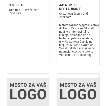
3 STOLA
44° NORTH
RESTAURANT
Dimitrija Tucovića 70a,
Zvezdara
Cvetanova ćuprija 24d,
Zvezdara
restoran44north@gmail.comwww.re
44 North Restoran 44 North
nudi jela internacinalne
kuhinje. Nalazimo se na
teritoriji opštine Zvezdara, u
ulici Cvetanova Ćuprija na
broju 24 D. Već sa vrata će
Vas dočekati naše ljubazno i
nasmejano osoblje koje će
Vas uputiti do slobodnog...