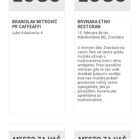
BRANISLAV MITROVIĆ
BRVNARA ETNO
PR CAFFEAFFI
RESTORAN
Luke Vukalovića 4
15. februara bb (ex
Nabokovljeva bb), Zvezdara
U mirnom delu Zvezdare na
samo 7km od centra grada
možete uživati u
tradicionalnoj hrani i etno
ambijentu. Pravi porodični
restoran gde će vas uvek
dočekati ljubazno osoblje.
Kod nas možete probati
preukusan roštilj, razne
specijalitete, jela po
porudžbini, kuvana jela
spremljena po
tradicionalnim...