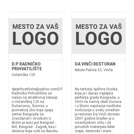
D.P. RADNIČKO
DA VINČI RESTORAN
PRIHVATILIŠTE
Nikole Pašića 53, Vinča
Ustanička 125
dprprihvatiliste@yahoo.comD.P.
Na teritoriji opštine Grocka
Radničko Prihvatilište se
koja je i danas najlepša
nalazi na atraktivnoj lokaciji
periferija grada Beograda, u
u Ustaničkoj 125 na
Vinči na samoj obali Dunava
Dušanovcu, Šumice, u
i u blizini najstarije neolitske
prometnoj ulici koja spaja
civilizacije u svetu smešten
centar Beograda sa
je restoran Da Vinči otvoren
Zvezdarom i Grockom.U
2007 godine.Građen je u
blizini je auto put Beograd -
vizantijskom stilu i od
Niš, Beograd - Zagreb, kao i
prirodnih materijala biber
deonica koja vodi na Ibarsku
crepa, ćeremide i stare...