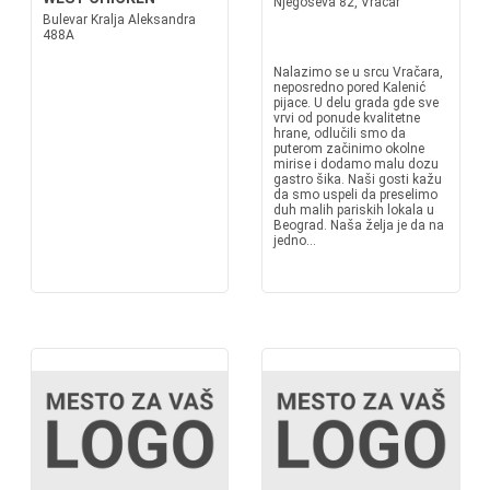
Njegoševa 82, Vračar
Bulevar Kralja Aleksandra
488A
Nalazimo se u srcu Vračara,
neposredno pored Kalenić
pijace. U delu grada gde sve
vrvi od ponude kvalitetne
hrane, odlučili smo da
puterom začinimo okolne
mirise i dodamo malu dozu
gastro šika. Naši gosti kažu
da smo uspeli da preselimo
duh malih pariskih lokala u
Beograd. Naša želja je da na
jedno...