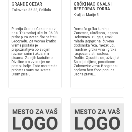
GRANDE CEZAR
GRČKI NACIONALNI
RESTORAN ZORBA
Takovska 36-38, Palilula
Kraljice Marije 3
Picerija Grande Cezar nalazi
Domaća grčka kuhinja.
se u Takovskoj ulici br. 36-38
Zanosna, ukrčkana, lagana.
preko puta Botaničke bašte u
Hobotnica iz Egeja, uvek
Beogradu. Za veoma kratko
mlada jagnjetina, čuvena
vreme postala je
dodonska feta, mezetluci,
prepoznatljiva po svojim
masline, grčka vina i grčka
raznovrsnim i ukusnim
raspevana atmosfera.
picama. Za njih koristimo
Dođite. Opustite se, uživajte!
Diveline proizvode jer ne
Sa prijateljima, porodicom.
postoji bolje. Zato morate da
Zaboravite vrevu Beograda i
probate i sami se uverite.
poplavu fast food ponude.
Osim pica u...
Jedite pravu...