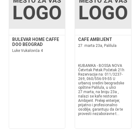
BULEVAR HOME CAFFE
CAFE AMBIJENT
DOO BEOGRAD
27. marta 23a, Palilula
Luke Vukalovića 4
KUBANIKA - BOSSA NOVA
Četvrtak Petak Početak 21h
Rezervacije na: 011/3237-
269, 060/556-59-55 U
urbanoj sredini beogradske
opštine Palilula, u ulici
27.marta, na broju 23a ,
nalazi se kafe restoran
Ambijent. Prelep enterijer,
prijatno i profesionalno
osoblje, garantuju da će te
provesti nezaboravne t...