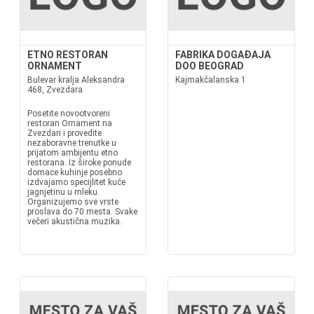
ETNO RESTORAN
FABRIKA DOGAĐAJA
ORNAMENT
DOO BEOGRAD
Bulevar kralja Aleksandra
Kajmakčalanska 1
468, Zvezdara
Posetite novootvoreni
restoran Ornament na
Zvezdari i provedite
nezaboravne trenutke u
prijatom ambijentu etno
restorana. Iz široke ponude
domace kuhinje posebno
izdvajamo specijlitet kuće
jagnjetinu u mleku.
Organizujemo sve vrste
proslava do 70 mesta. Svake
večeri akustična muzika.