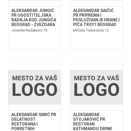
ALEKSANDAR JUNGIĆ
ALEKSANDAR SAIČIĆ
PR UGOSTITELJSKA
PR PRIPREMA I
RADNJA KOD JUNGIĆA
POSLUŽIVANJE HRANE I
BEOGRAD - ZVEZDARA
PIĆA TROY1 BEOGRAD
Jovanke Radaković 78
Mihaila Todorovića 12
ALEKSANDAR SIMIĆ PR
ALEKSANDAR
DELATNOST
STOJAKOVIĆ PR
RESTORANA I
RESTORAN
POKRETNIH
KATHMANDU DRINK