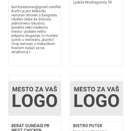
Ljubiše Miodragovića 7Đ
burritorestoran@gmail.comRestoran
Burito je prvi Meksički
restoran otvoren u Beogradu.
Ukoliko želite da doživite
jedinstveno iskustvo,
posetite neko neobicno
mesto i probate nešto
potpuno drugacije, to možete
uciniti u restoranu „Burrito“.
Ovaj restoran s meksičkom
hranom nalazi se na
atraktivnoj l...
BERAT GUNDASI PR
BISTRO PUTER
WEST CHICKEN