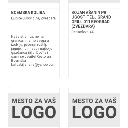
BOEMSKA KOLIBA
BOJAN AŠANIN PR
UGOSTITELJ GRAND
Ljubice Luković 7a, Zvezdara
GRILL 011 BEOGRAD
(ZVEZDARA)
Deskaševa 4A
Naša stranica, nema
granica, imamo svega u
izobilju, pečenje, roštilj,
jagnjetinu mladu i najbolju
gazdaricu Bilju! Dođite i
sami se uverite! Restoran
Boemska
kolibabiljana.rs@yahoo.com