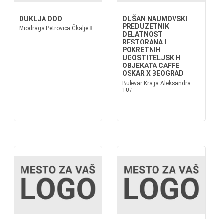
DUKLJA DOO
DUŠAN NAUMOVSKI
PREDUZETNIK
Miodraga Petrovića Čkalje 8
DELATNOST
RESTORANA I
POKRETNIH
UGOSTITELJSKIH
OBJEKATA CAFFE
OSKAR X BEOGRAD
Bulevar Kralja Aleksandra
107