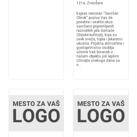
121a, Zvezdara
Expres restoran ''Savršen
Obrok'' poziva Vas da
posetite i osetite ukus
savršeno pripremljenih
raznolikih jela domaće
(Srpske kuhinje), koja su
uvek sveža, topla i pikantno
ukusna. Prijatna atmosfera i
gostoprimstvo osoblja
učiniće Vaš boravak u
našem objektu još lepšim.
Uživajte svakoga dana sa
n...