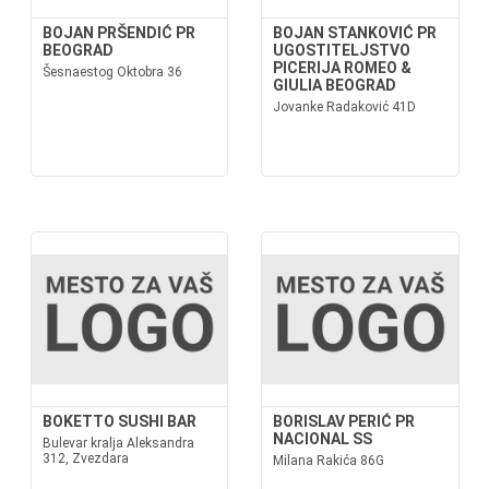
BOJAN PRŠENDIĆ PR
BOJAN STANKOVIĆ PR
BEOGRAD
UGOSTITELJSTVO
PICERIJA ROMEO &
Šesnaestog Oktobra 36
GIULIA BEOGRAD
Jovanke Radaković 41D
BOKETTO SUSHI BAR
BORISLAV PERIĆ PR
NACIONAL SS
Bulevar kralja Aleksandra
312, Zvezdara
Milana Rakića 86G