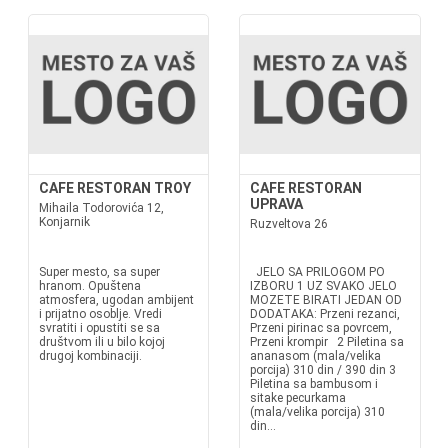
CAFE RESTORAN TROY
CAFE RESTORAN
UPRAVA
Mihaila Todorovića 12,
Konjarnik
Ruzveltova 26
Super mesto, sa super
JELO SA PRILOGOM PO
hranom. Opuštena
IZBORU 1 UZ SVAKO JELO
atmosfera, ugodan ambijent
MOZETE BIRATI JEDAN OD
i prijatno osoblje. Vredi
DODATAKA: Przeni rezanci,
svratiti i opustiti se sa
Przeni pirinac sa povrcem,
društvom ili u bilo kojoj
Przeni krompir 2 Piletina sa
drugoj kombinaciji.
ananasom (mala/velika
porcija) 310 din / 390 din 3
Piletina sa bambusom i
sitake pecurkama
(mala/velika porcija) 310
din...