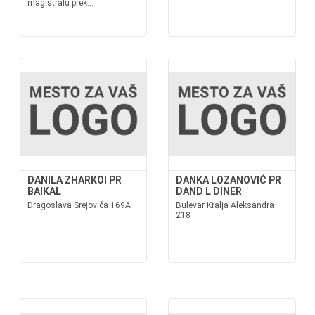
magistralu prek...
DANILA ZHARKOI PR
DANKA LOZANOVIĆ PR
BAIKAL
DAND L DINER
Dragoslava Srejovića 169A
Bulevar Kralja Aleksandra
218