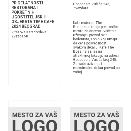
PR DELATNOSTI
Gospodara Vučića 245,
RESTORANA I
Zvezdara
POKRETNIH
UGOSTITELJSKIH
OBJEKATA TIME CAFE
Kafe restoran The
2024 BEOGRAD
Boss izuzetno je prestoničko
mesto za dnevno i večernje
Vitezova Karađorđeve
uživanje i provod svih
Zvezde 50
hedonista, i onih koji umeju
da cene posvećenost
svakom detalju. Kafe The
Boss nalazi se na
atraktivnoj lokaciji, na adresi
Gospodara Vučića broj 245.
Za vaše uživanje i
maksimalno dobar provod po
vašoj...