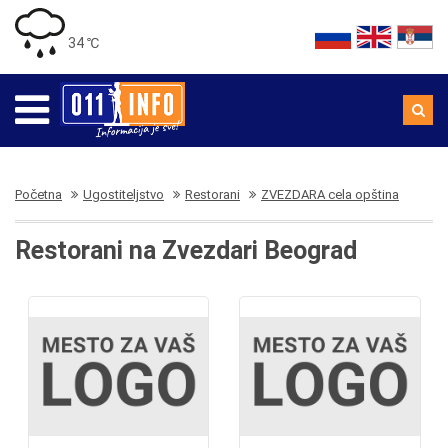
34 ℃
Početna
Ugostiteljstvo
Restorani
ZVEZDARA cela opština
Restorani na Zvezdari Beograd