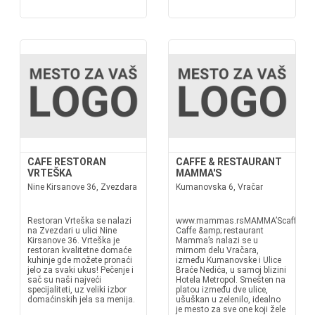
CAFE RESTORAN
CAFFE & RESTAURANT
VRTEŠKA
MAMMA'S
Nine Kirsanove 36, Zvezdara
Kumanovska 6, Vračar
Restoran Vrteška se nalazi
www.mammas.rsMAMMA’Scaffe&amp
na Zvezdari u ulici Nine
Caffe &amp; restaurant
Kirsanove 36. Vrteška je
Mamma’s nalazi se u
restoran kvalitetne domaće
mirnom delu Vračara,
kuhinje gde možete pronaći
između Kumanovske i Ulice
jelo za svaki ukus! Pečenje i
Braće Nedića, u samoj blizini
sač su naši najveći
Hotela Metropol. Smešten na
specijaliteti, uz veliki izbor
platou između dve ulice,
domaćinskih jela sa menija.
ušuškan u zelenilo, idealno
je mesto za sve one koji žele