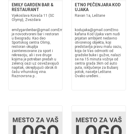
EMILY GARDEN BAR &
ETNO PEČENJARA KOD
RESTAURANT
UJAKA
Vjekoslava Kovača 11 (SC
Ravan 1a, Leštane
Olymp), Zvezdara
emilygardenbar@gmail.comEmily
kodujaka@gmail.comEtno
je novootvoreni bar i restoran
kafana Кod Ujaka vam nudi
u Beogradu. Kao deo
prijatan ambijent nedavno
Sportskog centra Olimp,
otvorenog objekta, koji
restoran okuplja
predstavlja pravu malu oazu,
zainteresovane za sport i
koja će Vas odmoriti od
rekreaciju, ali i sve druge
gradske buke i gužve, nalazi
kojima je potreban predah u
se na 15 minuta vožnje od
zelenoj oazi uz osvežavajući
centra grada 3km od auto
napitak, okrepljujući obrok ili
puta, isključenje za Bubanj
čašu vrhunskog vina.
potok, naselje Leštane.
Raznovrsna p...
Ovako uređeni...