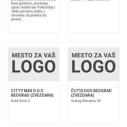
kuće (podrum, prizemlje,
sprat i koktel bar Potkrovlje) i
veliku privatnu baštu (
otvorena od proleća do
jeseni)....
CITTY MAX D.O.O.
ČUTIS DOO BEOGRAD
BEOGRAD (ZVEZDARA)
(ZVEZDARA)
Đuke Dinić 2
Svetog Klimenta 38