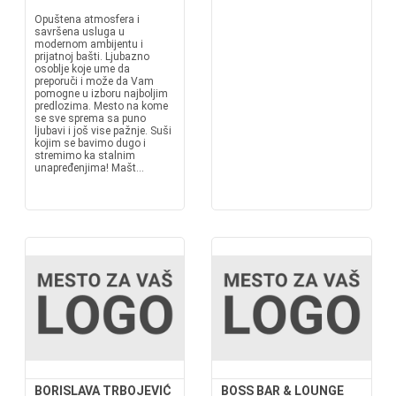
Opuštena atmosfera i
savršena usluga u
modernom ambijentu i
prijatnoj bašti. Ljubazno
osoblje koje ume da
preporuči i može da Vam
pomogne u izboru najboljim
predlozima. Mesto na kome
se sve sprema sa puno
ljubavi i još vise pažnje. Suši
kojim se bavimo dugo i
stremimo ka stalnim
unapređenjima! Mašt...
BORISLAVA TRBOJEVIĆ
BOSS BAR & LOUNGE