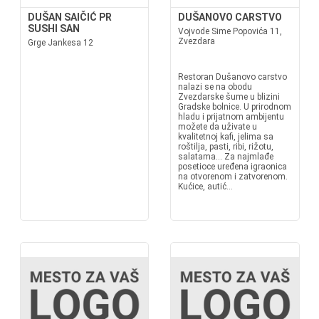
DUŠAN SAIČIĆ PR
DUŠANOVO CARSTVO
SUSHI SAN
Vojvode Sime Popovića 11,
Zvezdara
Grge Jankesa 12
Restoran Dušanovo carstvo
nalazi se na obodu
Zvezdarske šume u blizini
Gradske bolnice. U prirodnom
hladu i prijatnom ambijentu
možete da uživate u
kvalitetnoj kafi, jelima sa
roštilja, pasti, ribi, rižotu,
salatama... Za najmlađe
posetioce uređena igraonica
na otvorenom i zatvorenom.
Kućice, autić...