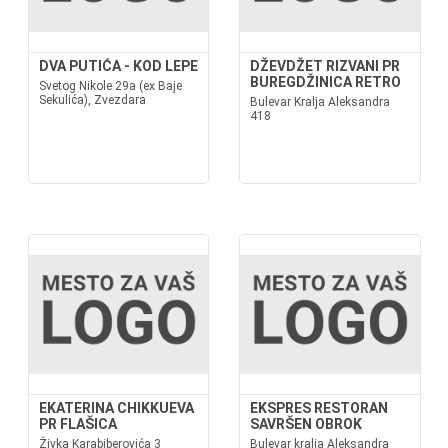
DVA PUTIĆA - KOD LEPE
DŽEVDŽET RIZVANI PR
BUREGDŽINICA RETRO
Svetog Nikole 29a (ex Baje
Sekulića), Zvezdara
Bulevar Kralja Aleksandra
418
EKATERINA CHIKKUEVA
EKSPRES RESTORAN
PR FLAŠICA
SAVRŠEN OBROK
Živka Karabiberovića 3
Bulevar kralja Aleksandra