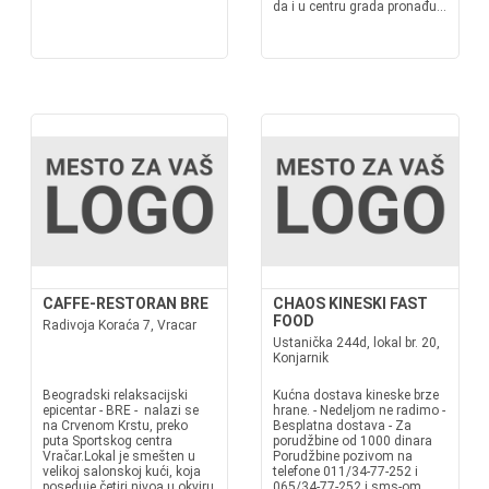
da i u centru grada pronađu...
CAFFE-RESTORAN BRE
CHAOS KINESKI FAST
FOOD
Radivoja Koraća 7, Vracar
Ustanička 244d, lokal br. 20,
Konjarnik
Beogradski relaksacijski
Kućna dostava kineske brze
epicentar - BRE - nalazi se
hrane. - Nedeljom ne radimo -
na Crvenom Krstu, preko
Besplatna dostava - Za
puta Sportskog centra
porudžbine od 1000 dinara
Vračar.Lokal je smešten u
Porudžbine pozivom na
velikoj salonskoj kući, koja
telefone 011/34-77-252 i
poseduje četiri nivoa u okviru
065/34-77-252 i sms-om.