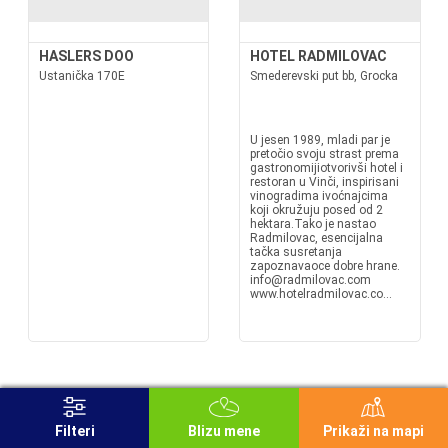
HASLERS DOO
HOTEL RADMILOVAC
Ustanička 170E
Smederevski put bb, Grocka
U jesen 1989, mladi par je
pretočio svoju strast prema
gastronomijiotvorivši hotel i
restoran u Vinči, inspirisani
vinogradima ivoćnajcima
koji okružuju posed od 2
hektara.Tako je nastao
Radmilovac, esencijalna
tačka susretanja
zapoznavaoce dobre hrane.
info@radmilovac.com
www.hotelradmilovac.co...
Filteri
Blizu mene
Prikaži na mapi