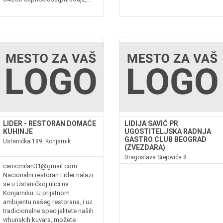
LIDER - RESTORAN DOMAĆE
LIDIJA SAVIĆ PR
KUHINJE
UGOSTITELJSKA RADNJA
GASTRO CLUB BEOGRAD
Ustanička 189, Konjarnik
(ZVEZDARA)
Dragoslava Srejovića 8
canicmilan31@gmail.com
Nacionalni restoran Lider nalazi
se u Ustaničkoj ulici na
Konjarniku. U prijatnom
ambijentu našeg restorana, i uz
tradicionalne specijalitete naših
vrhunskih kuvara, možete