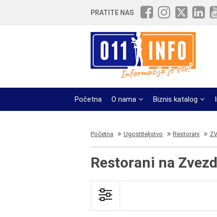
PRATITE NAS
Početna
O nama
Biznis katalog
Početna
Ugostiteljstvo
Restorani
ZV
Restorani na Zvezd