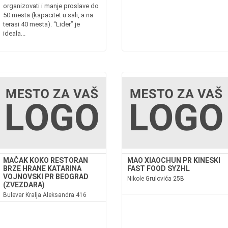
organizovati i manje proslave do
50 mesta (kapacitet u sali, a na
terasi 40 mesta). “Lider” je
ideala...
MAČAK KOKO RESTORAN
MAO XIAOCHUN PR KINESKI
BRZE HRANE KATARINA
FAST FOOD SYZHL
VOJNOVSKI PR BEOGRAD
Nikole Grulovića 25B
(ZVEZDARA)
Bulevar Kralja Aleksandra 416