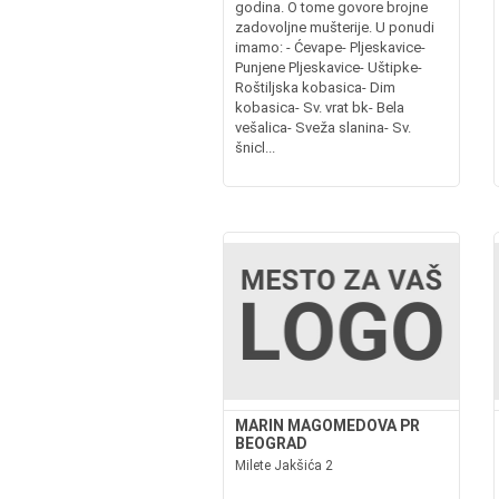
godina. O tome govore brojne
zadovoljne mušterije. U ponudi
imamo: - Ćevape- Pljeskavice-
Punjene Pljeskavice- Uštipke-
Roštiljska kobasica- Dim
kobasica- Sv. vrat bk- Bela
vešalica- Sveža slanina- Sv.
šnicl...
MARIN MAGOMEDOVA PR
BEOGRAD
Milete Jakšića 2