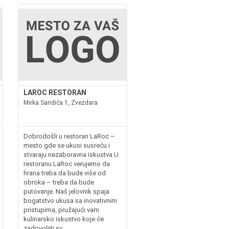
LAROC RESTORAN
Mirka Sandića 1, Zvezdara
Dobrodošli u restoran LaRoc –
mesto gde se ukusi susreću i
stvaraju nezaboravna iskustva U
restoranu LaRoc verujemo da
hrana treba da bude više od
obroka – treba da bude
putovanje. Naš jelovnik spaja
bogatstvo ukusa sa inovativnim
pristupima, pružajući vam
kulinarsko iskustvo koje će
zadovoljiti sv...