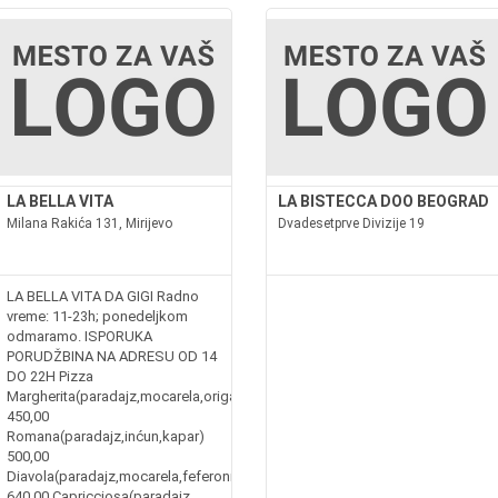
LA BELLA VITA
LA BISTECCA DOO BEOGRAD
Milana Rakića 131, Mirijevo
Dvadesetprve Divizije 19
LA BELLA VITA DA GIGI Radno
vreme: 11-23h; ponedeljkom
odmaramo. ISPORUKA
PORUDŽBINA NA ADRESU OD 14
DO 22H Pizza
Margherita(paradajz,mocarela,origano)
450,00
Romana(paradajz,inćun,kapar)
500,00
Diavola(paradajz,mocarela,feferoni,kulen)
640,00 Capricciosa(paradajz,...