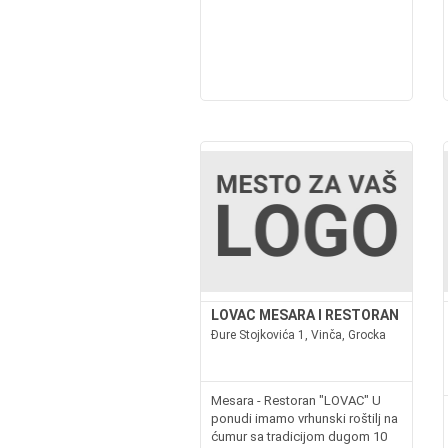
LOVAC MESARA I RESTORAN
Đure Stojkovića 1, Vinča, Grocka
Mesara - Restoran "LOVAC" U
ponudi imamo vrhunski roštilj na
ćumur sa tradicijom dugom 10