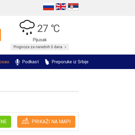
27 ℃
Pljusak
Prognoza za narednih 5 dana
posao
Podkast
Preporuke iz Srbije
ENE
PRIKAŽI NA MAPI