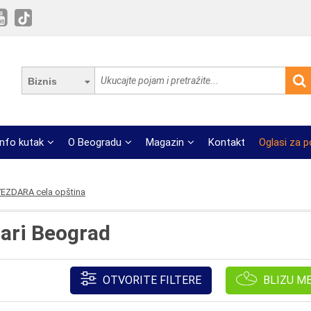
Biznis
Info kutak
O Beogradu
Magazin
Kontakt
Oglasi za 
EZDARA cela opština
ari Beograd
OTVORITE FILTERE
BLIZU M