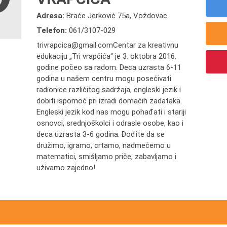
Adresa:
Braće Jerković 75a, Voždovac
Telefon:
061/3107-029
trivrapcica@gmail.comCentar za kreativnu
edukaciju „Tri vrapčića“ je 3. oktobra 2016.
godine počeo sa radom. Deca uzrasta 6-11
godina u našem centru mogu posećivati
radionice različitog sadržaja, engleski jezik i
dobiti ispomoć pri izradi domaćih zadataka.
Engleski jezik kod nas mogu pohađati i stariji
osnovci, srednjoškolci i odrasle osobe, kao i
deca uzrasta 3-6 godina. Dođite da se
družimo, igramo, crtamo, nadmećemo u
matematici, smišljamo priče, zabavljamo i
uživamo zajedno!