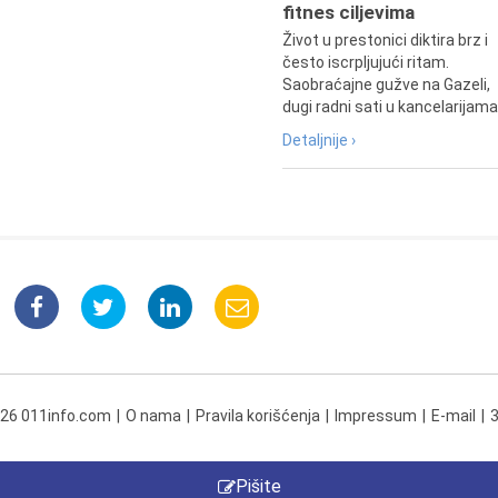
fitnes ciljevima
Život u prestonici diktira brz i
često iscrpljujući ritam.
Saobraćajne gužve na Gazeli,
dugi radni sati u kancelarijama.
Detaljnije ›
026 011info.com
O nama
Pravila korišćenja
Impressum
E-mail
Pišite