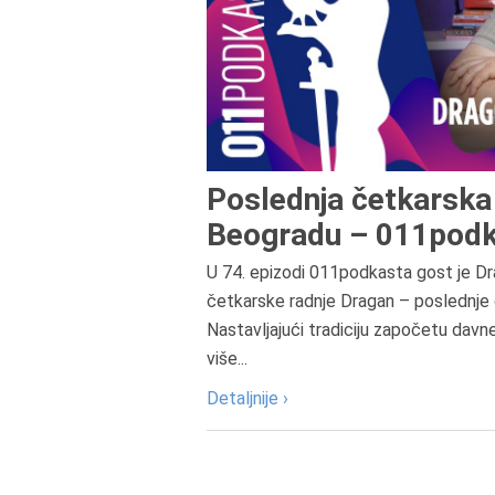
Poslednja četkarska 
Beogradu – 011podk
U 74. epizodi 011podkasta gost je Dr
četkarske radnje Dragan – poslednje 
Nastavljajući tradiciju započetu davn
više...
Detaljnije ›