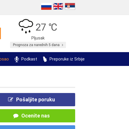
27 ℃
Pljusak
Prognoza za narednih 5 dana
posao
Podkast
Preporuke iz Srbije
Pošaljite poruku
Ocenite nas