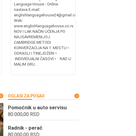
Language House - Online
nastava E-mail:
englishlanguagehouse24@gmail.com ;
Web:
www.englishlanguagehouse.co.rs
NOV I LAK NAČIN UČENJA PO
NAJSAVREMENIJOJ
CAMBRIDGE METODI
KONVERZACIJA NA 1. MESTU •
ODRASLI I TINEJDŽERI •
INDIVIDUALNI ČASOVI • RAD U
MALIM GRU...
OGLASI ZA POSAO
Pomoćnik u auto servisu
80.000,00 RSD
Radnik - perač
80.000,00 RSD