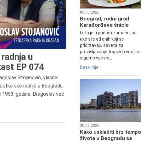
05.08.2026
Beograd, rodni grad
Karađorđeve šnicle
Leto je u punom zamahu, pa
ako ste od onih koji se
pridržavaju saveta za
preživljavanje tropskih vrućina
radnja u
sigurno vam ni...
ast EP 074
Detaljnije ›
agoslav Stojanović, vlasnik
7.8.2015.
četkarske radnje u Beogradu.
Preminula je Đurđija Cvetić,
e 1953. godine, Dragoslav već
pozorišna, filmska i TV glumica.
30.07.2026
Kako uskladiti brz tempo
života u Beogradu sa