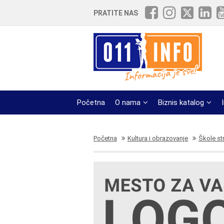
PRATITE NAS
Početna
O nama
Biznis katalog
Početna
Kultura i obrazovanje
Škole str