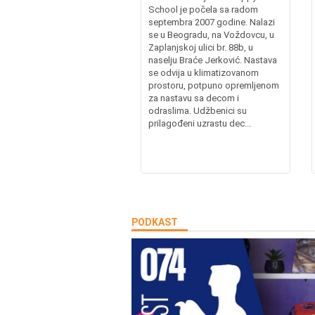
School je počela sa radom
septembra 2007 godine. Nalazi
se u Beogradu, na Voždovcu, u
Zaplanjskoj ulici br. 88b, u
naselju Braće Jerković. Nastava
se odvija u klimatizovanom
prostoru, potpuno opremljenom
za nastavu sa decom i
odraslima. Udžbenici su
prilagođeni uzrastu dec...
PODKAST