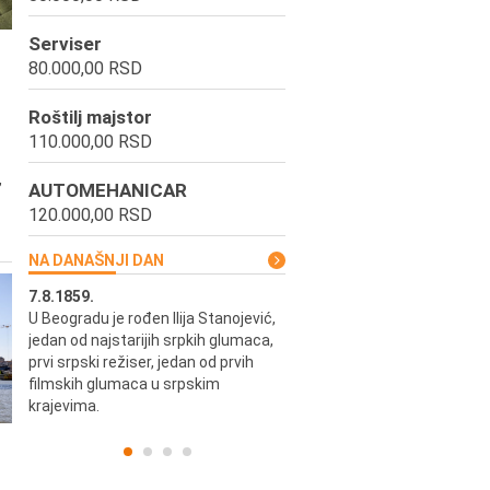
Serviser
80.000,00 RSD
Roštilj majstor
110.000,00 RSD
,
AUTOMEHANICAR
120.000,00 RSD
NA DANAŠNJI DAN
7.8.1859.
7.8.1855.
U Beogradu je rođen Ilija Stanojević,
U Beogradu je rođen Svetisla
jedan od najstarijih srpkih glumaca,
Dinulović, pozorišni glumac i r
prvi srpski režiser, jedan od prvih
filmskih glumaca u srpskim
krajevima.