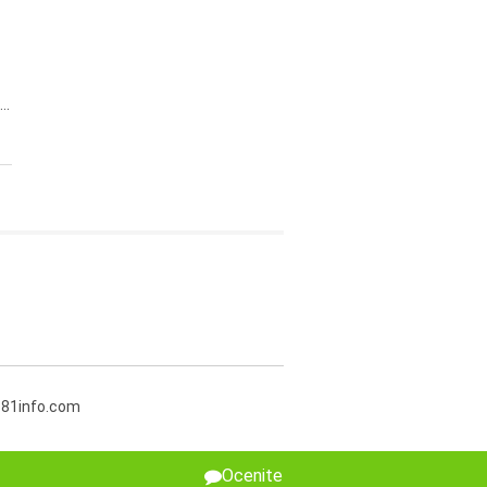
..
381info.com
Ocenite