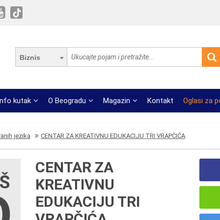
Biznis
Info kutak
O Beogradu
Magazin
Kontakt
Oglasi za 
anih jezika
CENTAR ZA KREATIVNU EDUKACIJU TRI VRAPČIĆA
CENTAR ZA
KREATIVNU
EDUKACIJU TRI
VRAPČIĆA