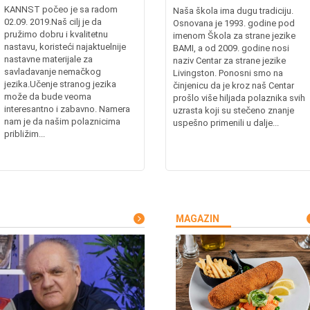
KANNST počeo je sa radom
Naša škola ima dugu tradiciju.
02.09. 2019.Naš cilj je da
Osnovana je 1993. godine pod
pružimo dobru i kvalitetnu
imenom Škola za strane jezike
nastavu, koristeći najaktuelnije
BAMI, a od 2009. godine nosi
nastavne materijale za
naziv Centar za strane jezike
savladavanje nemačkog
Livingston. Ponosni smo na
jezika.Učenje stranog jezika
činjenicu da je kroz naš Centar
može da bude veoma
prošlo više hiljada polaznika svih
interesantno i zabavno. Namera
uzrasta koji su stečeno znanje
nam je da našim polaznicima
uspešno primenili u dalje...
približim...
MAGAZIN