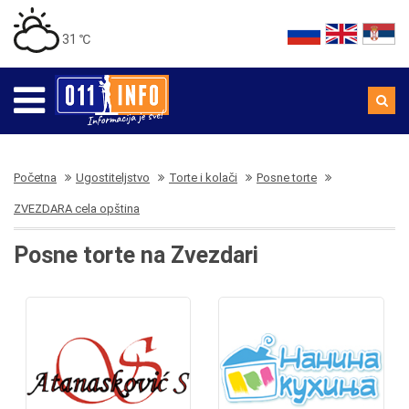
31 ℃
Početna
Ugostiteljstvo
Torte i kolači
Posne torte
ZVEZDARA cela opština
Posne torte na Zvezdari