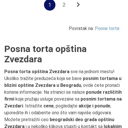
1
2
Povratak na:
Posne torte
Posna torta opština
Zvezdara
Posna torta opština Zvezdara
sve na jednom mestu!
Ukoliko tražite preduzeća koja se bave
posnim tortama u
blizini opštine Zvezdara u Beogradu
, ovde ćete pronaći
korisne informacije. Na stranici se nalaze
ponude različitih
firmi
koje pružaju usluge povezane sa
posnim tortama na
Zvezdari
. Istražite
cene
, pogledajte
akcije i ponude
,
uporedite ih i odaberite ono što vam najviše odgovara.
Možete pretražiti ceo
beogradski deo grada opštinu
Zvezdara
i u nekoliko klikova stupiti u kontakt sa
lokalnim