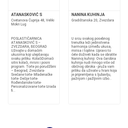
ATANASKOVIĆ S
NANINA KUHINJA
Cvetanova Ćuprija 48, Veliki
Gradištanska 20, Zvezdara
Mokri Lug
POSLASTIČARNICA
U srcu svakog posebnog
ATANASKOVIĆ S –
trenutka leži jedinstvena
ZVEZDARA, BEOGRAD
harmonija između ukusa,
Uživajte u domaćim
mirisa i topline. Upravo to
ukusima koji ulepšavaju
ćete doživeti kada se obratite
svaku priliku. KolačiDomaći
Naninoj kuhinji. Ova čarobna
sitni kolači, mrsni i posni
kuhinja nudi mnogo više od
program. Torte po porudžbini
običnog obroka - pruža vam
– Beograd, Zvezdara-
priliku da uživate u hrani koja
Svečane torte- Mladenačke
je pripremljena s ljubavlju,
torte- Dečije torte-
pažnjom i pažljivim izbo...
Rođendanske torte-
Personalizovane torte Izrada
fi...