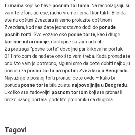
firmama
koje se bave
posnim tortama
. Na raspolaganju su
vam telefoni, adrese, radno vreme i email kontakti. Bilo da
ste na opštini Zvezdara ili samo prolazite opštinom
Zvezdara, kod nas ćete jednostavno doći do
ponude
posnih torti
. Sve vezano oko
posne torte
, kao i druge
korisne informacije
, dostupne su vam odmah.
Za pretragu "posne torte" dovoljno par klikova na portalu
011info.com da nađete ono što vam treba. Kada pronađete
ono što vam je potrebno, sigurni smo da ćete dobiti najbolju
ponudu za
posnu tortu na opštini Zvezdara u Beogradu
.
Najvažnije o posnoj torti pronaći ćete ovde – kako bi
ponuda
posne torte
bila zaista
najpovoljnija u Beogradu
.
Ukoliko ste zadovoljni
posnom tortom
koji ste pronašli
preko našeg portala, podelite preporuku sa drugima.
Tagovi