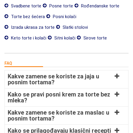
Svadbene torte
Posne torte
Rođendanske torte
Torte bez šećera
Posni kolači
Izrada ukrasa za torte
Slatki stolovi
Keto torte i kolači
Sitni kolači
Sirove torte
FAQ
Kakve zamene se koriste za jaja u
posnim tortama?
Kako se pravi posni krem za torte bez
mleka?
Kakve zamene se koriste za maslac u
posnim tortama?
Kako se prilagođavaju klasični recepti