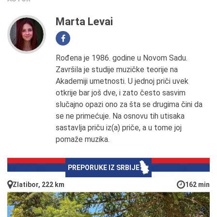
Marta Levai
Rođena je 1986. godine u Novom Sadu.
Završila je studije muzičke teorije na
Akademiji umetnosti. U jednoj priči uvek
otkrije bar još dve, i zato često sasvim
slučajno opazi ono za šta se drugima čini da
se ne primećuje. Na osnovu tih utisaka
sastavlja priču iz(a) priče, a u tome joj
pomaže muzika.
PREPORUKE IZ SRBIJE
Zlatibor, 222 km
162 min