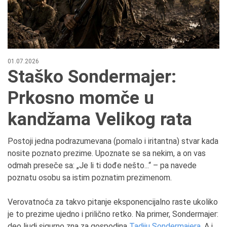
01.07.2026
Staško Sondermajer:
Prkosno momče u
kandžama Velikog rata
Postoji jedna podrazumevana (pomalo i iritantna) stvar kada
nosite poznato prezime. Upoznate se sa nekim, a on vas
odmah preseče sa: „Je li ti dođe nešto...“ – pa navede
poznatu osobu sa istim poznatim prezimenom.
Verovatnoća za takvo pitanje eksponencijalno raste ukoliko
je to prezime ujedno i prilično retko. Na primer, Sondermajer:
deo ljudi sigurno zna za gospodina
Tadiju Sondermajera
. A i