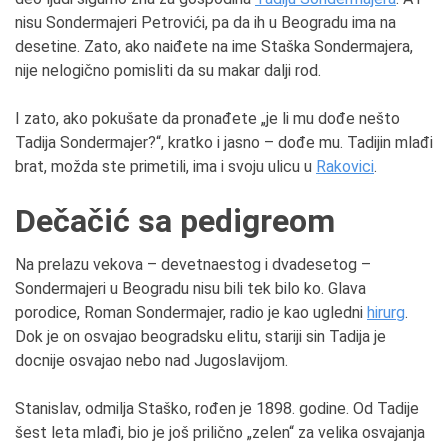
nisu Sondermajeri Petrovići, pa da ih u Beogradu ima na
desetine. Zato, ako naiđete na ime Staška Sondermajera,
nije nelogično pomisliti da su makar dalji rod.
I zato, ako pokušate da pronađete „je li mu dođe nešto
Tadija Sondermajer?“, kratko i jasno – dođe mu. Tadijin mlađi
brat, možda ste primetili, ima i svoju ulicu u
Rakovici
.
Dečačić sa pedigreom
Na prelazu vekova – devetnaestog i dvadesetog –
Sondermajeri u Beogradu nisu bili tek bilo ko. Glava
porodice, Roman Sondermajer, radio je kao ugledni
hirurg
.
Dok je on osvajao beogradsku elitu, stariji sin Tadija je
docnije osvajao nebo nad Jugoslavijom.
Stanislav, odmilja Staško, rođen je 1898. godine. Od Tadije
šest leta mlađi, bio je još prilično „zelen“ za velika osvajanja