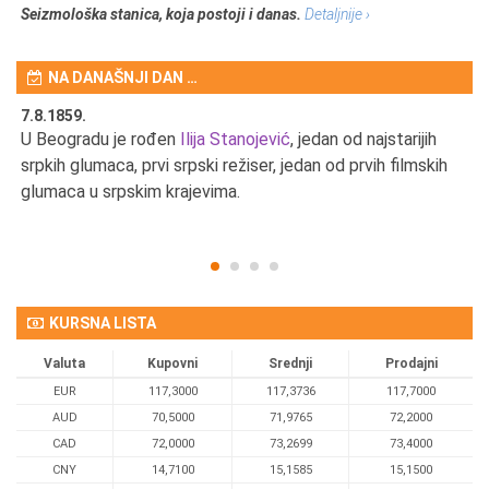
Seizmološka stanica, koja postoji i danas.
Detaljnije ›
NA DANAŠNJI DAN …
7.8.1859.
7.
U Beogradu je rođen
Ilija Stanojević
, jedan od najstarijih
U 
srpkih glumaca, prvi srpski režiser, jedan od prvih filmskih
red
glumaca u srpskim krajevima.
KURSNA LISTA
Valuta
Kupovni
Srednji
Prodajni
EUR
117,3000
117,3736
117,7000
AUD
70,5000
71,9765
72,2000
CAD
72,0000
73,2699
73,4000
CNY
14,7100
15,1585
15,1500