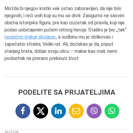
Možda bi njegov kratki vek ostao zaboravljen, da nije bilo
njegovih, i reči onih koji su mu se divili. Zasigurno ne sasvim
obična istorijska figura: pre kao izuzetak od pravila, koji nije
pošao uobičajenim putem ratnog heroja. Staško je bio „tek“
neobično hrabar školarac
, a sudbinu mu je oblikovao i
zapečatio strašni, Veliki rat. Ali, dočekao je da, poput
starijeg brata, dobije svoju ulicu – makar kao mali, nemi
podsetnik na prerano prekinuti život.
PODELITE SA PRIJATELJIMA
AUTOR