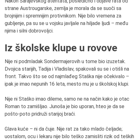
Nakon Sarajevskog atentata, posledično i objave rata od
strane Austrougarske, zemlja je morala da se suoči sa
brojnijim i spremnijim protivnikom. Nije bilo vremena za
gubljenje, pa su se u vojsku javljale na hiljade ljudi – među
njima i silni dobrovoljci.
Iz školske klupe u rovove
Nije ni podmladak Sondermajerovih u tome bio izuzetak.
Dvojica starijih, Tadija i Vladislav, spakovali su se i otišli na
front. Takvo što se od najmlađeg Staška nije očekivalo –
ipak je imao nepunih 16 leta, mesto mu je u školskoj klupi.
Nije ni Staško imao dileme, samo ne na način kako je otac
Roman to zamišljao. Junoša je bio uporan, hteo je da se
pošto-poto pridruži starijoj braći.
Glava kuće – ni da čuje. Nije rat za tako mlado čeljade;
uostalom, ocu i lekaru nije bilo teško zamisliti rizik od teških