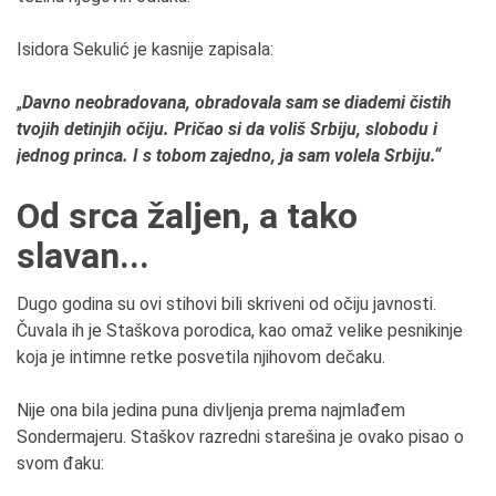
Isidora Sekulić je kasnije zapisala:
„
Davno neobradovana, obradovala sam se diademi čistih
tvojih detinjih očiju. Pričao si da voliš Srbiju, slobodu i
jednog princa. I s tobom zajedno, ja sam volela Srbiju.“
Od srca žaljen, a tako
slavan...
Dugo godina su ovi stihovi bili skriveni od očiju javnosti.
Čuvala ih je Staškova porodica, kao omaž velike pesnikinje
koja je intimne retke posvetila njihovom dečaku.
Nije ona bila jedina puna divljenja prema najmlađem
Sondermajeru. Staškov razredni starešina je ovako pisao o
svom đaku: