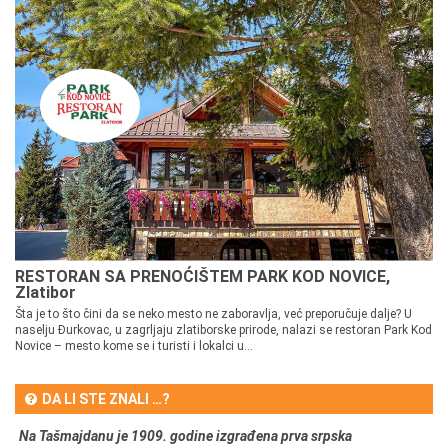
RESTORAN SA PRENOĆIŠTEM PARK KOD NOVICE,
Zlatibor
Šta je to što čini da se neko mesto ne zaboravlja, već preporučuje dalje? U
naselju Đurkovac, u zagrljaju zlatiborske prirode, nalazi se restoran Park Kod
Novice – mesto kome se i turisti i lokalci u...
DA LI STE ZNALI …?
Na Tašmajdanu je 1909. godine izgrađena prva srpska