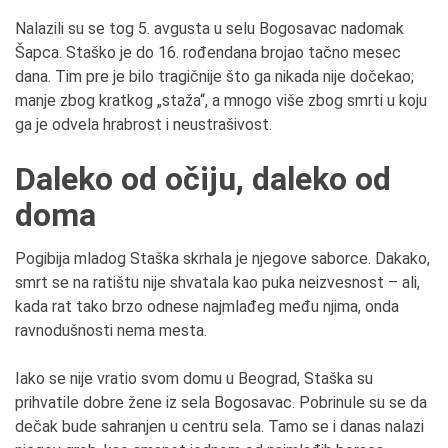
Nalazili su se tog 5. avgusta u selu Bogosavac nadomak
Šapca. Staško je do 16. rođendana brojao tačno mesec
dana. Tim pre je bilo tragičnije što ga nikada nije dočekao;
manje zbog kratkog „staža“, a mnogo više zbog smrti u koju
ga je odvela hrabrost i neustrašivost.
Daleko od očiju, daleko od
doma
Pogibija mladog Staška skrhala je njegove saborce. Dakako,
smrt se na ratištu nije shvatala kao puka neizvesnost – ali,
kada rat tako brzo odnese najmlađeg među njima, onda
ravnodušnosti nema mesta.
Iako se nije vratio svom domu u Beograd, Staška su
prihvatile dobre žene iz sela Bogosavac. Pobrinule su se da
dečak bude sahranjen u centru sela. Tamo se i danas nalazi