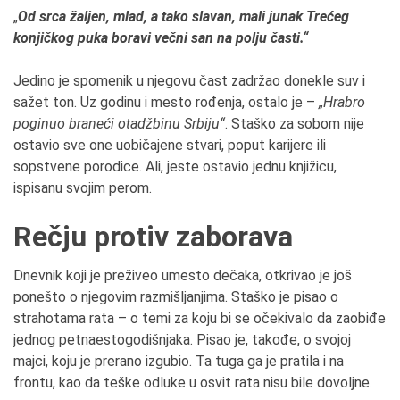
„
Od srca žaljen, mlad, a tako slavan, mali junak Trećeg
konjičkog puka boravi večni san na polju časti.“
Jedino je spomenik u njegovu čast zadržao donekle suv i
sažet ton. Uz godinu i mesto rođenja, ostalo je –
„Hrabro
poginuo braneći otadžbinu Srbiju“
. Staško za sobom nije
ostavio sve one uobičajene stvari, poput karijere ili
sopstvene porodice. Ali, jeste ostavio jednu knjižicu,
ispisanu svojim perom.
Rečju protiv zaborava
Dnevnik koji je preživeo umesto dečaka, otkrivao je još
ponešto o njegovim razmišljanjima. Staško je pisao o
strahotama rata – o temi za koju bi se očekivalo da zaobiđe
jednog petnaestogodišnjaka. Pisao je, takođe, o svojoj
majci, koju je prerano izgubio. Ta tuga ga je pratila i na
frontu, kao da teške odluke u osvit rata nisu bile dovoljne.