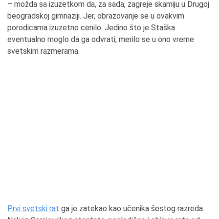
– možda sa izuzetkom da, za sada, zagreje skamiju u Drugoj
beogradskoj gimnaziji. Jer, obrazovanje se u ovakvim
porodicama izuzetno cenilo. Jedino što je Staška
eventualno moglo da ga odvrati, merilo se u ono vreme
svetskim razmerama.
Prvi svetski rat
ga je zatekao kao učenika šestog razreda.