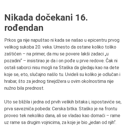
Nikada dočekani 16.
rođendan
Prkos ga nije napuštao ni kada se našao u epicentru prvog
velikog sukoba 20. veka. Umesto da ostane koliko toliko
zaštićen – na primer, da mu se povere lakši zadaci „u
pozadini“ – insistirao je da i on pođe u prve redove. Čak ni
ostali saborci nisu mogli na Staška da gledaju kao na dete
koje se, eto, slučajno našlo tu. Uvideli su koliko je odlučan i
hrabar, što za jednog tinejdžera u ovim okolnostima nije
nužno bila prednost.
Uto se bližila i jedna od prvih velikih bitaka i, ispostaviće se,
prva savezniča pobeda: Cerska bitka. Staško je na frontu
proveo tek nekoliko dana, ali se vladao kao domaći – rame
uz rame sa drugim vojnicima, za koje je bio „jedan od njih“.