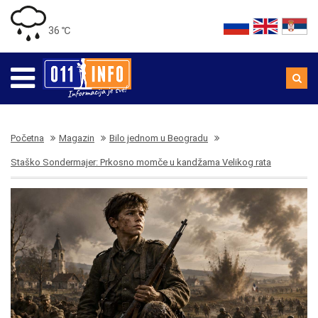
36 ℃
Početna
Magazin
Bilo jednom u Beogradu
Staško Sondermajer: Prkosno momče u kandžama Velikog rata