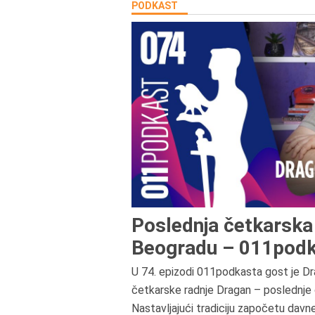
PODKAST
Poslednja četkarska 
Beogradu – 011podk
U 74. epizodi 011podkasta gost je Dr
četkarske radnje Dragan – poslednje 
Nastavljajući tradiciju započetu davn