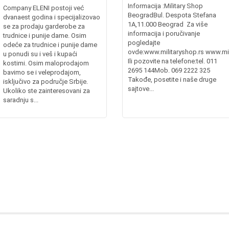
Informacija :Military Shop
Company ELENI postoji već
BeogradBul. Despota Stefana
dvanaest godina i specijalizovao
1A,11.000 Beograd Za više
se za prodaju garderobe za
informacija i poručivanje
trudnice i punije dame. Osim
pogledajte
odeće za trudnice i punije dame
ovde:www.militaryshop.rs www.mil
u ponudi su i veš i kupaći
Ili pozovite na telefone:tel. 011
kostimi. Osim maloprodajom
2695 144Mob. 069 2222 325
bavimo se i veleprodajom,
Takođe, posetite i naše druge
isključivo za područje Srbije.
sajtove...
Ukoliko ste zainteresovani za
saradnju s...