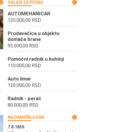
OGLASI ZA POSAO
AUTOMEHANICAR
120.000,00 RSD
Prodavačica u objektu
domaće hrane
95.000,00 RSD
Pomoćni radnik u kuhinji
110.000,00 RSD
Auto limar
120.000,00 RSD
,
Radnik - perač
80.000,00 RSD
NA DANAŠNJI DAN
7.8.1859.
7.8.1855.