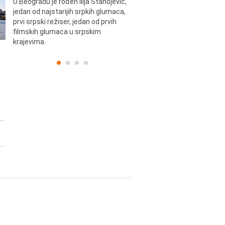
U Beogradu je rođen Ilija Stanojević,
U Beogradu je rođen Svetisla
jedan od najstarijih srpkih glumaca,
Dinulović, pozorišni glumac i r
prvi srpski režiser, jedan od prvih
filmskih glumaca u srpskim
krajevima.
..