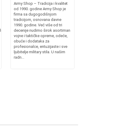
Army Shop – Tradicija i kvalitet
od 1990. godine Army Shop je
firma sa dugogodišnjom
tradicijom, osnovana davne
1990. godine. Već više od tri
itaria.rswww.militaryshop.bawww.militaryshop.mk
decenije nudimo širok asortiman
vojne i taktičke opreme, odeće,
obuće i dodataka za
profesionalce, entuzijaste i sve
ljubitelje military stila. U našim
radn...