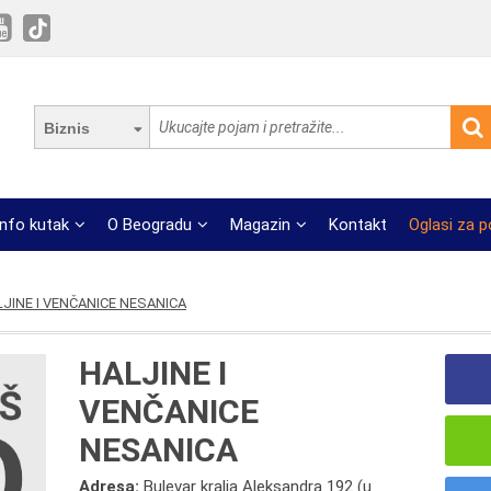
Biznis
Info kutak
O Beogradu
Magazin
Kontakt
Oglasi za 
JINE I VENČANICE NESANICA
HALJINE I
VENČANICE
NESANICA
Adresa:
Bulevar kralja Aleksandra 192 (u