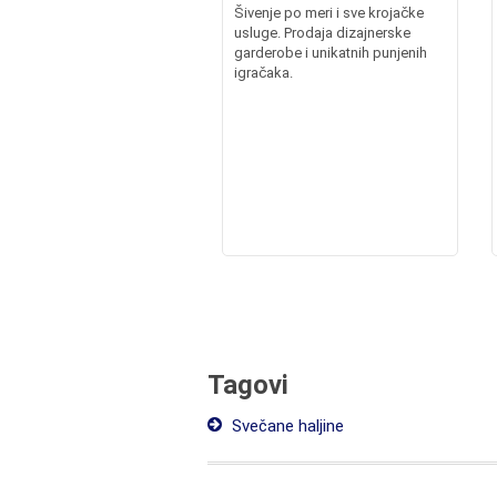
Šivenje po meri i sve krojačke
usluge. Prodaja dizajnerske
garderobe i unikatnih punjenih
igračaka.
Tagovi
Svečane haljine