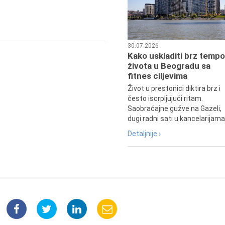
Preminula je Đurđija Cvetić,
pozorišna, filmska i TV glumica.
30.07.2026
Kako uskladiti brz tempo
života u Beogradu sa
fitnes ciljevima
Život u prestonici diktira brz i
često iscrpljujući ritam.
Saobraćajne gužve na Gazeli,
dugi radni sati u kancelarijama.
Detaljnije ›