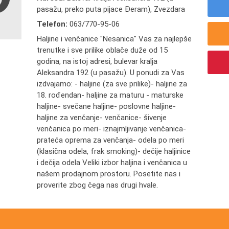
pasažu, preko puta pijace Đeram), Zvezdara
Telefon:
063/770-95-06
Haljine i venčanice "Nesanica" Vas za najlepše
trenutke i sve prilike oblače duže od 15
godina, na istoj adresi, bulevar kralja
Aleksandra 192 (u pasažu). U ponudi za Vas
izdvajamo: - haljine (za sve prilike)- haljine za
18. rođendan- haljine za maturu - maturske
haljine- svečane haljine- poslovne haljine-
haljine za venčanje- venčanice- šivenje
venčanica po meri- iznajmljivanje venčanica-
prateća oprema za venčanja- odela po meri
(klasična odela, frak smoking)- dečije haljinice
i dečija odela Veliki izbor haljina i venčanica u
našem prodajnom prostoru. Posetite nas i
proverite zbog čega nas drugi hvale.