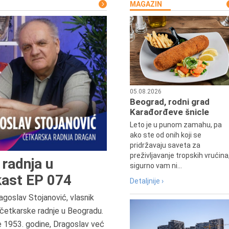
MAGAZIN
05.08.2026
Beograd, rodni grad
Karađorđeve šnicle
Leto je u punom zamahu, pa
ako ste od onih koji se
pridržavaju saveta za
preživljavanje tropskih vrućina
radnja u
sigurno vam ni...
ast EP 074
Detaljnije ›
agoslav Stojanović, vlasnik
četkarske radnje u Beogradu.
7.8.2015.
e 1953. godine, Dragoslav već