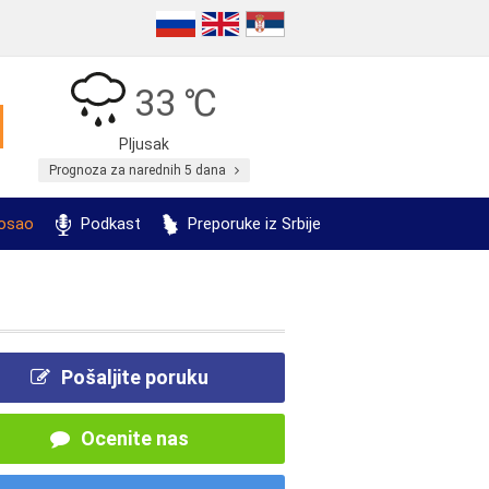
33 ℃
Pljusak
Prognoza za narednih 5 dana
posao
Podkast
Preporuke iz Srbije
Pošaljite poruku
Ocenite nas