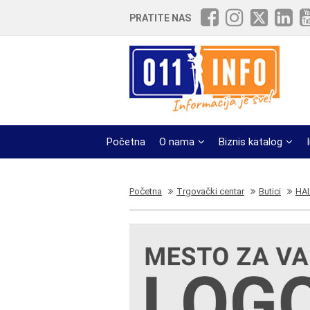
PRATITE NAS
Početna
O nama
Biznis katalog
Početna
Trgovački centar
Butici
HAL