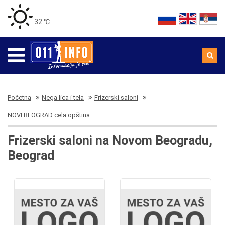
32 ℃
Početna
Nega lica i tela
Frizerski saloni
NOVI BEOGRAD cela opština
Frizerski saloni na Novom Beogradu,
Beograd