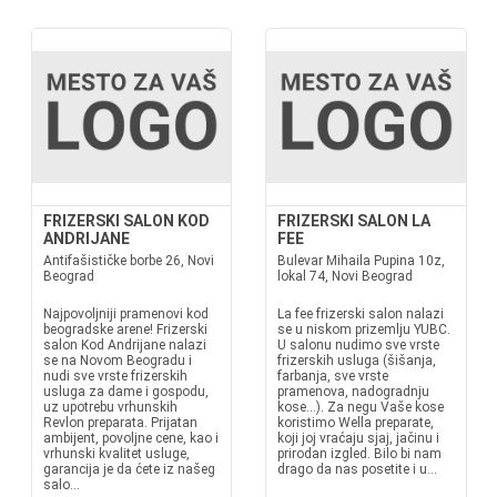
FRIZERSKI SALON KOD
FRIZERSKI SALON LA
ANDRIJANE
FEE
Antifašističke borbe 26, Novi
Bulevar Mihaila Pupina 10z,
Beograd
lokal 74, Novi Beograd
Najpovoljniji pramenovi kod
La fee frizerski salon nalazi
beogradske arene! Frizerski
se u niskom prizemlju YUBC.
salon Kod Andrijane nalazi
U salonu nudimo sve vrste
se na Novom Beogradu i
frizerskih usluga (šišanja,
nudi sve vrste frizerskih
farbanja, sve vrste
usluga za dame i gospodu,
pramenova, nadogradnju
uz upotrebu vrhunskih
kose...). Za negu Vaše kose
Revlon preparata. Prijatan
koristimo Wella preparate,
ambijent, povoljne cene, kao i
koji joj vraćaju sjaj, jačinu i
vrhunski kvalitet usluge,
prirodan izgled. Bilo bi nam
garancija je da ćete iz našeg
drago da nas posetite i u...
salo...