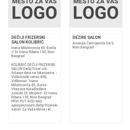
DEČIJI FRIZERSKI
DEZIRE SALON
SALON KOLIBRIĆ
Arsenija Čarnojevića 64/3,
Novi Beograd
Ivana Milutinovića 85, Borča
// Dr Ivana Ribara 130, Novi
Beograd
KOLIBRIĆ DEČIJI FRIZERSKI
SALON Dečiji frizer vrši
šišanje dece na lokacijama: -
Vidikovački venac 80b,
Vidikovac - Ivana
Milutinovića 85, Borča -
Vitezova Karađorđeve
zvezde 29, Mirijevo - Dr Ivana
Ribara 130, Novi Beograd
PRVI PUT KOD NAS
specijalizovani dečiji frizerski
salon! Za Vaše klince i kl...