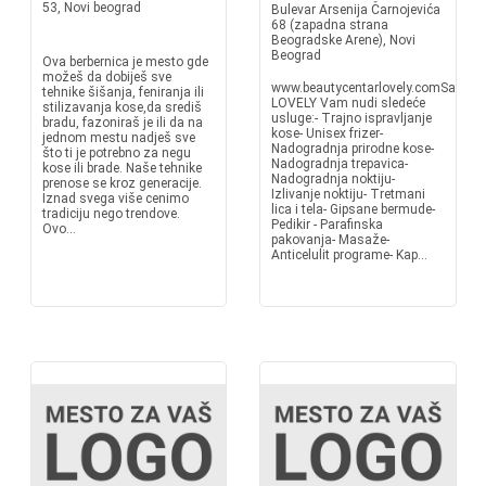
53, Novi beograd
Bulevar Arsenija Čarnojevića
68 (zapadna strana
Beogradske Arene), Novi
Beograd
Ova berbernica je mesto gde
možeš da dobiješ sve
www.beautycentarlovely.comSalon
tehnike šišanja, feniranja ili
LOVELY Vam nudi sledeće
stilizavanja kose,da središ
usluge:- Trajno ispravljanje
bradu, fazoniraš je ili da na
kose- Unisex frizer-
jednom mestu nadješ sve
Nadogradnja prirodne kose-
što ti je potrebno za negu
Nadogradnja trepavica-
kose ili brade. Naše tehnike
Nadogradnja noktiju-
prenose se kroz generacije.
Izlivanje noktiju- Tretmani
Iznad svega više cenimo
lica i tela- Gipsane bermude-
tradiciju nego trendove.
Pedikir - Parafinska
Ovo...
pakovanja- Masaže-
Anticelulit programe- Kap...