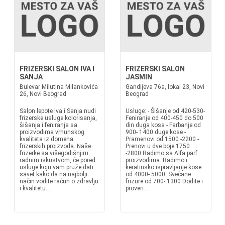
FRIZERSKI SALON IVA I
FRIZERSKI SALON
SANJA
JASMIN
Bulevar Milutina Milankovića
Gandijeva 76a, lokal 23, Novi
26, Novi Beograd
Beograd
Salon lepote Iva i Sanja nudi
Usluge: - Šišanje od 420-530-
frizerske usluge kolorisanja,
Feniranje od 400-450 do 500
šišanja i feniranja sa
din duga kosa - Farbanje od
proizvodima vrhunskog
900- 1400 duge kose -
kvaliteta iz domena
Pramenovi od 1500 -2200 -
frizerskih proizvoda. Naše
Prenovi u dve boje 1750
frizerke sa višegodišnjim
-2800 Radimo sa Alfa parf
radnim iskustvom, će pored
proizvodima. Radimo i
usluge koju vam pruže dati
keratinsko ispravljanje kose
savet kako da na najbolji
od 4000- 5000 Svečane
način vodite račun o zdravlju
frizure od 700- 1300 Dođite i
i kvalitetu...
proveri...