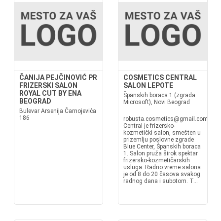
ČANIJA PEJČINOVIĆ PR
COSMETICS CENTRAL
FRIZERSKI SALON
SALON LEPOTE
ROYAL CUT BY ENA
Španskih boraca 1 (zgrada
BEOGRAD
Microsoft), Novi Beograd
Bulevar Arsenija Čarnojevića
186
robusta.cosmetics@gmail.comwww.
Central je frizersko-
kozmetički salon, smešten u
prizemlju poslovne zgrade
Blue Center, Španskih boraca
1. Salon pruža širok spektar
frizersko-kozmetičarskih
usluga. Radno vreme salona
je od 8 do 20 časova svakog
radnog dana i subotom. T...