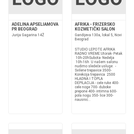
ADELINA APSELIAMOVA
AFRIKA - FRIZERSKO
PR BEOGRAD
KOZMETIČKI SALON
Jurija Gagarina 14Ž
Gandijeva 130a, lokal 5, Novi
Beograd
STUDIO LEPOTE AFRIKA
RADNO VREME:Utorak- Petak
10h-20hSubota- Nedelja
10h-16h U našem salonu
nudimo sledeće usluge: -
Svilene trepavice 3500-
Korekcija trepavica 2500
HLADNA I TOPLA
DEPILACIJA - cele ruke 400-
cele noge 700- duboke
prepone 400- intimna 600-
pola nogu 350- lice 300-
nausnic...