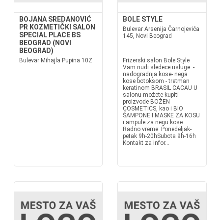
BOJANA SREDANOVIĆ
BOLE STYLE
PR KOZMETIČKI SALON
Bulevar Arsenija Čarnojevića
SPECIAL PLACE BS
145, Novi Beograd
BEOGRAD (NOVI
BEOGRAD)
Bulevar Mihajla Pupina 10Z
Frizerski salon Bole Style
Vam nudi sledece usluge: -
nadogradnja kose- nega
kose botoksom - tretman
keratinom BRASIL CACAU U
salonu možete kupiti
proizvode BOŽEN
COSMETICS, kao i BIO
ŠAMPONE I MASKE ZA KOSU
i ampule za negu kose.
Radno vreme: Ponedeljak-
petak 9h-20hSubota 9h-16h
Kontakt za infor...