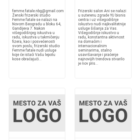
femme.fatale.nbg@gmail.com
Frizerski salon Ani se nalazi
Ženski frizerski studio
u suterenu zgrade YU bisnis
Femme fatale se nalazi na
centra i uz višegodišnje
Novom Beogradu u bloku 64,
iskustvo nudi najkvalitetnije
Gandijeva 7. Nakon
usluge šišanja za Vas.
višegodišnjeg iskustva u
Višegodišnje iskustvo u
radu, iskustva u takmičenju
radu, konstantna aktivnost
fizera, kao i posvećenosti
na domaćim i
svom poslu, frizerski studio
internacionalnim
Femme fatale nudi usluge
seminarima, stalno
koje će istaći Vašu lepotu
usavršavanje i praćenje
kose obraćajući...
najnovijih trendova stvarilo
je nov pris...