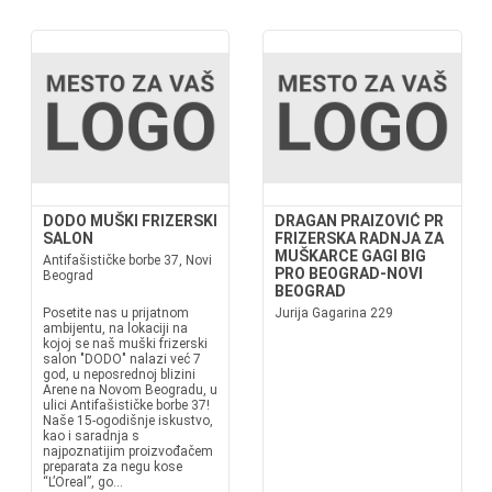
DODO MUŠKI FRIZERSKI
DRAGAN PRAIZOVIĆ PR
SALON
FRIZERSKA RADNJA ZA
MUŠKARCE GAGI BIG
Antifašističke borbe 37, Novi
PRO BEOGRAD-NOVI
Beograd
BEOGRAD
Posetite nas u prijatnom
Jurija Gagarina 229
ambijentu, na lokaciji na
kojoj se naš muški frizerski
salon "DODO" nalazi već 7
god, u neposrednoj blizini
Arene na Novom Beogradu, u
ulici Antifašističke borbe 37!
Naše 15-ogodišnje iskustvo,
kao i saradnja s
najpoznatijim proizvođačem
preparata za negu kose
“L’Oreal”, go...