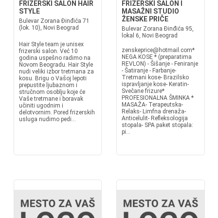
FRIZERSKI SALON HAIR
FRIZERSKI SALON I
STYLE
MASAŽNI STUDIO
ŽENSKE PRIČE
Bulevar Zorana Đinđića 71
(lok. 10), Novi Beograd
Bulevar Zorana Đinđića 95,
lokal 6, Novi Beograd
Hair Style team je unisex
zenskeprice@hotmail.com*
frizerski salon. Već 10
NEGA KOSE * (preparatima
godina uspešno radimo na
REVLON) - Šišanje - Feniranje
Novom Beogradu. Hair Style
- Šatiranje - Farbanje-
nudi veliki izbor tretmana za
Tretmani kose- Brazilsko
kosu. Brigu o Vašoj lepoti
ispravljanje kose- Keratin-
prepustite ljubaznom i
Svečane frizure*
stručnom osoblju koje će
PROFESIONALNA ŠMINKA *
Vaše tretmane i boravak
MASAŽA- Terapeutska-
učiniti ugodnim i
Relaks- Limfna drenaža-
delotvornim. Pored frizerskih
Anticelulit- Refleksologija
usluga nudimo pedi...
stopala- SPA paket stopala:
pi...