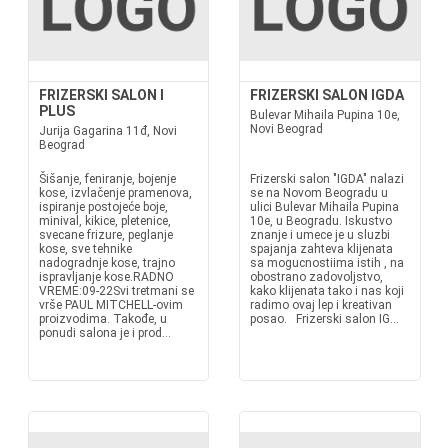
FRIZERSKI SALON I
FRIZERSKI SALON IGDA
PLUS
Bulevar Mihaila Pupina 10e,
Novi Beograd
Jurija Gagarina 11đ, Novi
Beograd
Šišanje, feniranje, bojenje
Frizerski salon "IGDA" nalazi
kose, izvlačenje pramenova,
se na Novom Beogradu u
ispiranje postojeće boje,
ulici Bulevar Mihaila Pupina
minival, kikice, pletenice,
10e, u Beogradu. Iskustvo
svecane frizure, peglanje
znanje i umece je u sluzbi
kose, sve tehnike
spajanja zahteva klijenata
nadogradnje kose, trajno
sa mogucnostiima istih , na
ispravljanje kose.RADNO
obostrano zadovoljstvo,
VREME:09-22Svi tretmani se
kako klijenata tako i nas koji
vrše PAUL MITCHELL-ovim
radimo ovaj lep i kreativan
proizvodima. Takođe, u
posao. Frizerski salon IG...
ponudi salona je i prod...