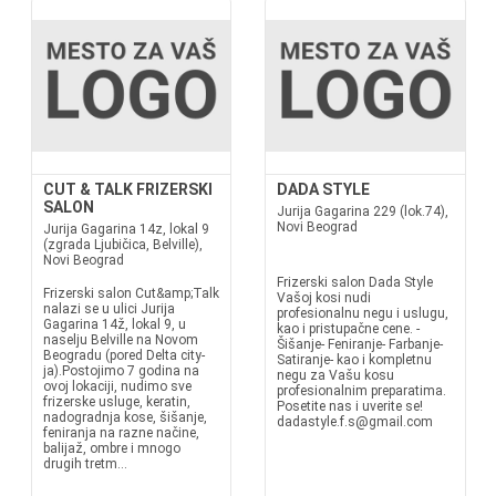
CUT & TALK FRIZERSKI
DADA STYLE
SALON
Jurija Gagarina 229 (lok.74),
Novi Beograd
Jurija Gagarina 14z, lokal 9
(zgrada Ljubičica, Belville),
Novi Beograd
Frizerski salon Dada Style
Frizerski salon Cut&amp;Talk
Vašoj kosi nudi
nalazi se u ulici Jurija
profesionalnu negu i uslugu,
Gagarina 14ž, lokal 9, u
kao i pristupačne cene. -
naselju Belville na Novom
Šišanje- Feniranje- Farbanje-
Beogradu (pored Delta city-
Satiranje- kao i kompletnu
ja).Postojimo 7 godina na
negu za Vašu kosu
ovoj lokaciji, nudimo sve
profesionalnim preparatima.
frizerske usluge, keratin,
Posetite nas i uverite se!
nadogradnja kose, šišanje,
dadastyle.f.s@gmail.com
feniranja na razne načine,
balijaž, ombre i mnogo
drugih tretm...