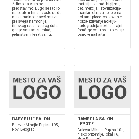
želimo da Vam se
materijal za rad- higijena,
predstavimo. Dugo se radilo
dezinfekcija i sterilizacija-
na odabiru tima i došlo se do
manikir- obrada i priprema
maksimalnog savršenstva
nokatne ploce- oblikovanje
pre svega harmonije,
nokta- izlivanje noktiju-
timskog rada i vedrog duha
nadogradnja noktiju- trajni
gde je sastavljen mlad,
frenč- gelovi u boji- korekcija-
jedinstven i kreativan ti...
osnove nail arta...
BABY BLUE SALON
BAMBOLA SALON
LEPOTE
Bulevar Mihajla Pupina 195,
Novi Beograd
Bulevar MIhajla Pupina 10g,
nisko prizemlje, lokal 16,
Novi Beograd