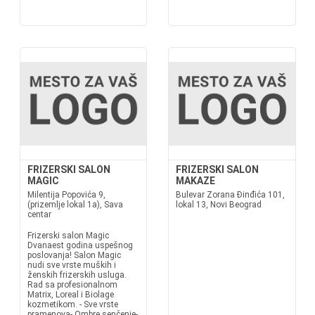
FRIZERSKI SALON
FRIZERSKI SALON
MAGIC
MAKAZE
Milentija Popovića 9,
Bulevar Zorana Đinđića 101,
(prizemlje lokal 1a), Sava
lokal 13, Novi Beograd
centar
Frizerski salon Magic
Dvanaest godina uspešnog
poslovanja! Salon Magic
nudi sve vrste muških i
ženskih frizerskih usluga.
Rad sa profesionalnom
Matrix, Loreal i Biolage
kozmetikom. - Sve vrste
pramenova- Ombre senčenje-