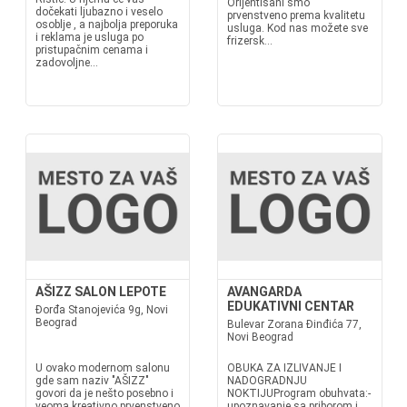
Orijentisani smo
dočekati ljubazno i veselo
prvenstveno prema kvalitetu
osoblje , a najbolja preporuka
usluga. Kod nas možete sve
i reklama je usluga po
frizersk...
pristupačnim cenama i
zadovoljne...
AŠIZZ SALON LEPOTE
AVANGARDA
EDUKATIVNI CENTAR
Đorđa Stanojevića 9g, Novi
Beograd
Bulevar Zorana Đinđića 77,
Novi Beograd
U ovako modernom salonu
OBUKA ZA IZLIVANJE I
gde sam naziv "AŠIZZ"
NADOGRADNJU
govori da je nešto posebno i
NOKTIJUProgram obuhvata:-
veoma kreativno prvenstveno
upoznavanje sa priborom i