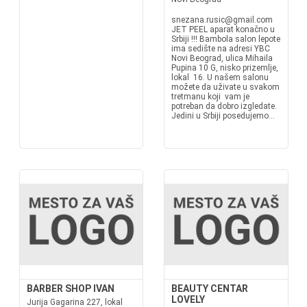
snezana.rusic@gmail.com
JET PEEL aparat konačno u
Srbiji !!! Bambola salon lepote
ima sedište na adresi YBC
Novi Beograd, ulica Mihaila
Pupina 10 G, nisko prizemlje,
lokal 16. U našem salonu
možete da uživate u svakom
tretmanu koji vam je
potreban da dobro izgledate.
Jedini u Srbiji posedujemo...
BARBER SHOP IVAN
BEAUTY CENTAR
LOVELY
Jurija Gagarina 227, lokal