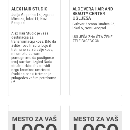
ALEX HAIR STUDIO
ALOE VERA HAIR AND
BEAUTY CENTER
Jurija Gagarina 14i, zgrada
UGLJEŠA
Mimoza, lokal 11, Novi
Beograd
Bulevar Zorana Đinđića 95,
lokal 5, Novi Beograd
Alex Hair Studio je vaša
UGLJEŠA ZNA ŠTA ŽENE
destinacija za
ŽELE!FACEBOOK
transformaciju kose. Bilo da
želite novu frizuru, boju ili
tretmane za zdravlje kose,
mi smo tu da vam
pomognemo da postignete
svoj savršeni izgled.Naša
stručna ekipa frizera vidi
negu kose kao umetnost.
Svaki salonski tretman je
prilagođen vašim potrebama
i ž...