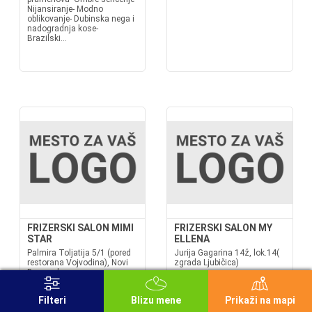
Nijansiranje- Modno
oblikovanje- Dubinska nega i
nadogradnja kose-
Brazilski...
FRIZERSKI SALON MIMI
FRIZERSKI SALON MY
STAR
ELLENA
Palmira Toljatija 5/1 (pored
Jurija Gagarina 14ž, lok.14(
restorana Vojvodina), Novi
zgrada Ljubičica)
Beograd
Frizerski salon My Ellena
Radno vreme: radnim
pruža usluge:- oblikovanja
Filteri
Blizu mene
Prikaži na mapi
danima 08:30-20:00h
kose- farbanja kose- nege