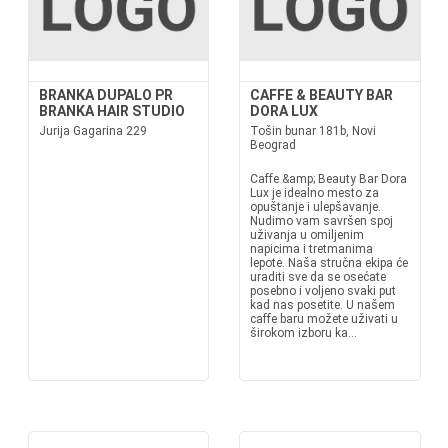
BRANKA DUPALO PR
CAFFE & BEAUTY BAR
BRANKA HAIR STUDIO
DORA LUX
Jurija Gagarina 229
Tošin bunar 181b, Novi
Beograd
Caffe &amp; Beauty Bar Dora
Lux je idealno mesto za
opuštanje i ulepšavanje.
Nudimo vam savršen spoj
uživanja u omiljenim
napicima i tretmanima
lepote. Naša stručna ekipa će
uraditi sve da se osećate
posebno i voljeno svaki put
kad nas posetite. U našem
caffe baru možete uživati u
širokom izboru ka...