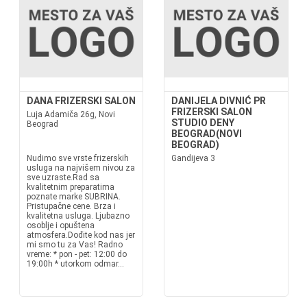
DANA FRIZERSKI SALON
DANIJELA DIVNIĆ PR
FRIZERSKI SALON
Luja Adamiča 26g, Novi
STUDIO DENY
Beograd
BEOGRAD(NOVI
BEOGRAD)
Nudimo sve vrste frizerskih
Gandijeva 3
usluga na najvišem nivou za
sve uzraste.Rad sa
kvalitetnim preparatima
poznate marke SUBRINA.
Pristupačne cene. Brza i
kvalitetna usluga. Ljubazno
osoblje i opuštena
atmosfera.Dođite kod nas jer
mi smo tu za Vas! Radno
vreme: * pon - pet: 12:00 do
19:00h * utorkom odmar...