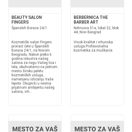
BEAUTY SALON
BERBERNICA THE
FINGERS
BARBER ART
Španskih Boraca 24/1
Nehruova 51a, lokal 22, blok
44, Novi Beograd
Kozmetički salon Fingers
Visok kvalitet i vrhunska
pronaći ćete u Španskih
usluga.Profesionalna
Boraca 24/1, na Novom
kozmetika za muškarce.
Beogradu. Nakon preko 6
godina iskustva našeg
salona za negu Vašeg lica i
tela, obuhvatamo na jednom
mestu široku paletu
kozmetičkih usluga,
namenjenu isticanju Vaše
lepote. Okupivši u veoma
prijatnom ambijentu našeg
salona, vrh...