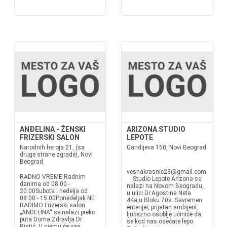
ANĐELINA - ŽENSKI
ARIZONA STUDIO
FRIZERSKI SALON
LEPOTE
Narodnih heroja 21, (sa
Gandijeva 150, Novi Beograd
druge strane zgrade), Novi
Beograd
vesnakrasnic23@gmail.com
RADNO VREME:Radnim
Studio Lepote Arizona se
danima od 08:00 -
nalazi na Novom Beogradu,
20:00Subota i nedelja od
u ulici Dr.Agostina Neta
08:00 - 15:00Ponedeljak NE
44a,u Bloku 70a. Savremen
RADIMO Frizerski salon
enterijer, prijatan ambijent,
„ANĐELINA“ se nalazi preko
ljubazno osoblje učiniće da
puta Doma Zdravlja Dr.
se kod nas osećate lepo.
Ristić. U njemu će vas