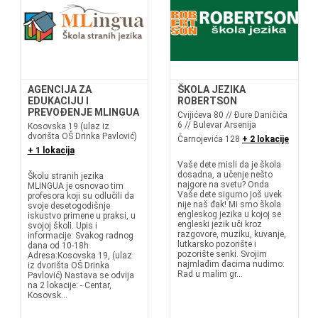
AGENCIJA ZA
ŠKOLA JEZIKA
EDUKACIJU I
ROBERTSON
PREVOĐENJE MLINGUA
Cvijićeva 80 // Đure Daničića
6 // Bulevar Arsenija
Kosovska 19 (ulaz iz
dvorišta OŠ Drinka Pavlović)
Čarnojevića 128
+ 2 lokacije
+ 1 lokacija
Vaše dete misli da je škola
dosadna, a učenje nešto
Školu stranih jezika
najgore na svetu? Onda
MLINGUA je osnovao tim
Vaše dete sigurno još uvek
profesora koji su odlučili da
nije naš đak! Mi smo škola
svoje desetogodišnje
engleskog jezika u kojoj se
iskustvo primene u praksi, u
engleski jezik uči kroz
svojoj školi. Upis i
razgovore, muziku, kuvanje,
informacije: Svakog radnog
lutkarsko pozorište i
dana od 10-18h
pozorište senki. Svojim
Adresa:Kosovska 19, (ulaz
najmlađim đacima nudimo:
iz dvorišta OŠ Drinka
Rad u malim gr...
Pavlović) Nastava se odvija
na 2 lokacije: - Centar,
Kosovsk...