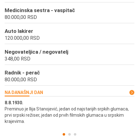
Medicinska sestra - vaspitač
80.000,00 RSD
Auto lakirer
120.000,00 RSD
Negovateljica / negovatelj
348,00 RSD
Radnik - perač
80.000,00 RSD
NA DANAŠNJI DAN
8.8.1930.
8.
Preminuo je Ilija Stanojević, jedan od najstarijih srpkih glumaca,
U 
prvi srpski režiser, jedan od prvih filmskih glumaca u srpskim
krajevima.