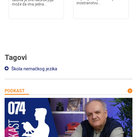
oborila je sve rekorde joje
inostranstvu...
može da ima jedna...
Tagovi
Škola nemačkog jezika
PODKAST