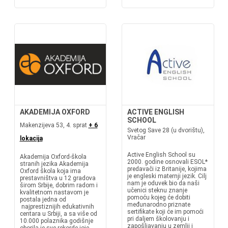
AKADEMIJA OXFORD
ACTIVE ENGLISH
SCHOOL
Makenzijeva 53, 4. sprat
+ 6
Svetog Save 28 (u dvorištu),
Vračar
lokacija
Active English School su
Akademija Oxford-škola
2000. godine osnovali ESOL*
stranih jezika Akademija
predavači iz Britanije, kojima
Oxford škola koja ima
je engleski maternji jezik. Cilj
prestavništva u 12 gradova
nam je oduvek bio da naši
širom Srbije, dobrim radom i
učenici steknu znanje
kvalitetnom nastavom je
pomoću kojeg će dobiti
postala jedna od
međunarodno priznate
najprestiznijih edukativnih
sertifikate koji će im pomoći
centara u Srbiji, a sa više od
pri daljem školovanju i
10.000 polaznika godišnje
zapošljavanju u zemlji i