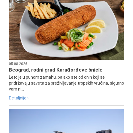
05.08.2026
Beograd, rodni grad Karađorđeve šnicle
Leto je u punom zamahu, pa ako ste od onih koji se
pridržavaju saveta za preživljavanje tropskih vrućina, sigurno
vam ni...
Detaljnije ›