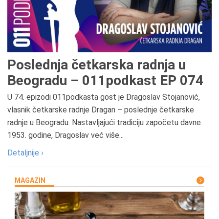
Poslednja četkarska radnja u
Beogradu – 011podkast EP 074
U 74. epizodi 011podkasta gost je Dragoslav Stojanović,
vlasnik četkarske radnje Dragan – poslednje četkarske
radnje u Beogradu. Nastavljajući tradiciju započetu davne
1953. godine, Dragoslav već više...
Detaljnije ›
MAGAZIN