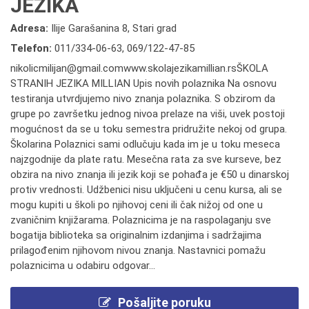
JEZIKA
Adresa:
Ilije Garašanina 8, Stari grad
Telefon:
011/334-06-63
,
069/122-47-85
nikolicmilijan@gmail.comwww.skolajezikamillian.rsŠKOLA
STRANIH JEZIKA MILLIAN Upis novih polaznika Na osnovu
testiranja utvrdjujemo nivo znanja polaznika. S obzirom da
grupe po završetku jednog nivoa prelaze na viši, uvek postoji
mogućnost da se u toku semestra pridružite nekoj od grupa.
Školarina Polaznici sami odlučuju kada im je u toku meseca
najzgodnije da plate ratu. Mesečna rata za sve kurseve, bez
obzira na nivo znanja ili jezik koji se pohađa je €50 u dinarskoj
protiv vrednosti. Udžbenici nisu uključeni u cenu kursa, ali se
mogu kupiti u školi po njihovoj ceni ili čak nižoj od one u
zvaničnim knjižarama. Polaznicima je na raspolaganju sve
bogatija biblioteka sa originalnim izdanjima i sadržajima
prilagođenim njihovom nivou znanja. Nastavnici pomažu
polaznicima u odabiru odgovar...
Pošaljite poruku