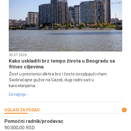
30.07.2026
Kako uskladiti brz tempo života u Beogradu sa
fitnes ciljevima
Život u prestonici diktira brz i često iscrpljujući ritam.
Saobraćajne gužve na Gazeli, dugi radni sati u
kancelarijama...
Detaljnije ›
OGLASI ZA POSAO
Pomoćni radnik/prodavac
90.000,00 RSD