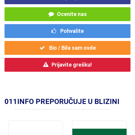
Ocenite nas
Pohvalite
Bio / Bila sam ovde
Prijavite grešku!
011INFO PREPORUČUJE U BLIZINI