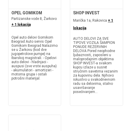
OPEL GOMIKOM
SHOP INVEST
Partizanske vode 8, Žarkovo
Marička 1a, Rakovica
+ 1
+ 1 lokacija
lokacija
Opel auto delovi Gomikom
AUTO DELOVI ZA SVE
Beograd Auto servis Opel
TIPOVE VOZILA ŠAMPION
Gomikom Beograd Nalazimo
PONUDE REZERVNIH
se u Žarkovu (kod dve
DELOVA Pored neophodne
jugopetrolove pumpe) na
ljubaznosti, zaposleni u
Ibarskoj magistrali. - Opelovi
maloprodajnim objektima
auto delovi - hladnjaci -
SHOP INVEST-a svakom
auspusi (sve vrste auspuha)
kupcu izlaze u susret
- akumulatori - amortizeri -
stručnim savetima vezanim
motorna grupa i ostali
za kupovinu dela. Njihovo
potrošni materijal.
iskustvo u svakodnevnom
radu sa delovima, stalno
usavršavanje
posećivanjem...