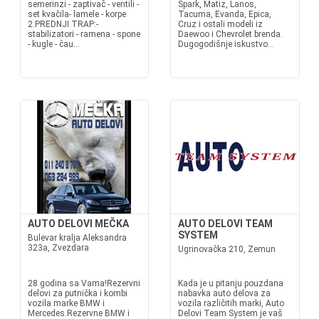
semerinzi - zaptivač - ventili -
Spark, Matiz, Lanos,
set kvačila- lamele - korpe
Tacuma, Evanda, Epica,
2.PREDNJI TRAP:-
Cruz i ostali modeli iz
stabilizatori - ramena - spone
Daewoo i Chevrolet brenda.
- kugle - čau...
Dugogodišnje iskustvo...
AUTO DELOVI MEČKA
AUTO DELOVI TEAM
SYSTEM
Bulevar kralja Aleksandra
323a, Zvezdara
Ugrinovačka 210, Zemun
28 godina sa Vama!Rezervni
Kada je u pitanju pouzdana
delovi za putnička i kombi
nabavka auto delova za
vozila marke BMW i
vozila različitih marki, Auto
Mercedes.Rezervne BMW i
Delovi Team System je vaš