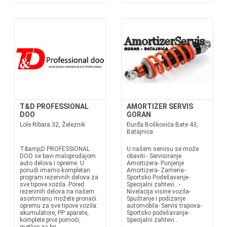
T&D PROFESSIONAL
AMORTIZER SERVIS
DOO
GORAN
Lole Ribara 32, Železnik
Đurđa Boškovića Bate 43,
Batajnica
T&amp;D PROFESSIONAL
U našem servisu se može
DOO se bavi maloprodajom
obaviti:- Servisiranje
auto delova i opreme. U
Amortizera- Punjenje
ponudi imamo kompletan
Amortizera- Zamena-
program rezervnih delova za
Sportsko Podešavanje-
sve tipove vozila. Pored
Specijalni zahtevi...-
rezervnih delova na našem
Nivelacija visine vozila-
asortimanu možete pronaći:
Spuštanje i podizanje
opremu za sve tipove vozila:
automobila- Servis trapova-
akumulatore, PP aparate,
Sportsko podešavanje-
komplete prve pomoći,
Specijalni zahtevi...