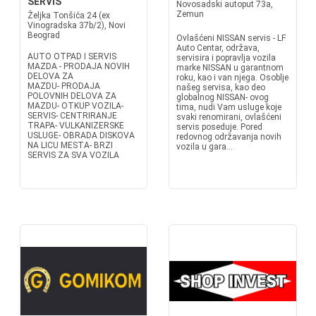
SERVIS
Novosadski autoput 73a,
Zemun
Željka Tonšića 24 (ex
Vinogradska 37b/2), Novi
Beograd
Ovlašćeni NISSAN servis - LF
Auto Centar, održava,
AUTO OTPAD I SERVIS
servisira i popravlja vozila
MAZDA - PRODAJA NOVIH
marke NISSAN u garantnom
DELOVA ZA
roku, kao i van njega. Osoblje
MAZDU- PRODAJA
našeg servisa, kao deo
POLOVNIH DELOVA ZA
globalnog NISSAN- ovog
MAZDU- OTKUP VOZILA-
tima, nudi Vam usluge koje
SERVIS- CENTRIRANJE
svaki renomirani, ovlašćeni
TRAPA- VULKANIZERSKE
servis poseduje. Pored
USLUGE- OBRADA DISKOVA
redovnog održavanja novih
NA LICU MESTA- BRZI
vozila u gara...
SERVIS ZA SVA VOZILA