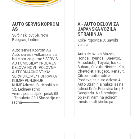
AUTO SERVIS KOPROM
A - AUTO DELOVI ZA
AS
JAPANSKA VOZILA
STRAHINJA
Surčinski put 5b, Novi
Beograd, Ledine
Koče Popovića 3, Savski
venac
Auto servis Koprom AS
Auto delovi za Mazda,
Auto servis i vulkanizer sa
Honda, Hyundai, Daewoo,
hotelom za gume * SERVIS
Mitsubishi, Toyota, Isuzu,
AUTOMOBILA* PRODAJA
Subaru, Suzuki, Nissan, Kia,
DELOVA NOVI - POLOVNI*
Chevrolet, Peugeot, Renault,
AUTODIJAGNOSTIKA*
Citroen automobile.
SERVIS KLIME* POPRAVKA
Prodavnica auto delova A-
KLIME* PUNJENJE
Auto Strahinja nalazi se na
KLIMEAdresa: Surčinski put
adresi Koče Popovića broj 3 u
5b, LedineRadno
Beogradu. Naš prodajni
vreme:ponedeljak - petak 08-
objekat Vam na jednom
17hsubota 08-15hnedelja ne
mestu nudi široku pa...
radna------------------...