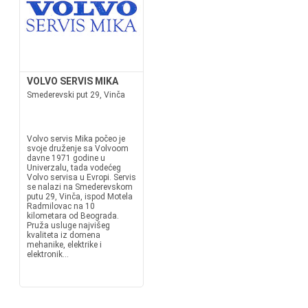
VOLVO SERVIS MIKA
Smederevski put 29, Vinča
Volvo servis Mika počeo je
svoje druženje sa Volvoom
davne 1971 godine u
Univerzalu, tada vodećeg
Volvo servisa u Evropi. Servis
se nalazi na Smederevskom
putu 29, Vinča, ispod Motela
Radmilovac na 10
kilometara od Beograda.
Pruža usluge najvišeg
kvaliteta iz domena
mehanike, elektrike i
elektronik...