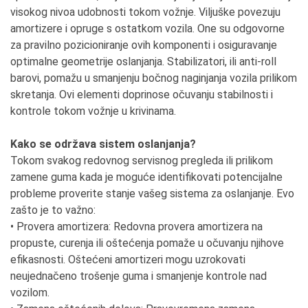
visokog nivoa udobnosti tokom vožnje. Viljuške povezuju
amortizere i opruge s ostatkom vozila. One su odgovorne
za pravilno pozicioniranje ovih komponenti i osiguravanje
optimalne geometrije oslanjanja. Stabilizatori, ili anti-roll
barovi, pomažu u smanjenju bočnog naginjanja vozila prilikom
skretanja. Ovi elementi doprinose očuvanju stabilnosti i
kontrole tokom vožnje u krivinama.
Kako se održava sistem oslanjanja?
Tokom svakog redovnog servisnog pregleda ili prilikom
zamene guma kada je moguće identifikovati potencijalne
probleme proverite stanje vašeg sistema za oslanjanje. Evo
zašto je to važno:
• Provera amortizera: Redovna provera amortizera na
propuste, curenja ili oštećenja pomaže u očuvanju njihove
efikasnosti. Oštećeni amortizeri mogu uzrokovati
neujednačeno trošenje guma i smanjenje kontrole nad
vozilom.