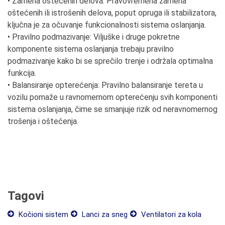
• Zamena oštećenih delova: Pravovremena zamena
oštećenih ili istrošenih delova, poput opruga ili stabilizatora,
ključna je za očuvanje funkcionalnosti sistema oslanjanja.
• Pravilno podmazivanje: Viljuške i druge pokretne
komponente sistema oslanjanja trebaju pravilno
podmazivanje kako bi se sprečilo trenje i održala optimalna
funkcija.
• Balansiranje opterećenja: Pravilno balansiranje tereta u
vozilu pomaže u ravnomernom opterećenju svih komponenti
sistema oslanjanja, čime se smanjuje rizik od neravnomernog
trošenja i oštećenja.
Tagovi
Kočioni sistem
Lanci za sneg
Ventilatori za kola