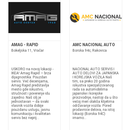
AMAG - RAPID
AMC NACIONAL AUTO
Bokeljska 11, Vračar
Borska 94c, Rakovica
USKORO na novoj lokaciji -
NACIONAL AUTO SERVIS I
IKEA! Amag Rapid — brza
AUTO DELOVI ZA JAPANSKA
dijagnostika. Pouzdan
I KOREJSKA VOZILA Naš
servis. Već decenijama,
tim, sa preko 20 godina
Amag Rapid predstavlja
iskustva specijalizovanog
mesto gde iskustvo,
rada sa automobilima
stručnost i poverenje idu
japanske i korejske
zajedno. Naš cilj je
proizvodnje, nastoji da u što
jednostavan — da svaki
većoj meri olakša klijetima
vlasnik vozila dobije
održavanje vozila. Pored
pouzdanu uslugu, jasnu
prodavnice delova, na istoj
komunikaciju i kvalitetan
lokaciji (Borska 94C)
servis bez neprij...
imamo...