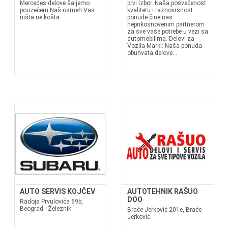
Mercedes delove šaljemo
prvi izbor. Naša posvećenost
pouzećem.Naš osmeh Vas
kvalitetu i raznovrsnost
ništa ne košta.
ponude čine nas
neprikosnovenim partnerom
za sve vaše potrebe u vezi sa
automobilima. Delovi za
Vozila Marki: Naša ponuda
obuhvata delove...
AUTO SERVIS KOJČEV
AUTOTEHNIK RAŠUO
DOO
Radoja Prvulovića 69b,
Beograd - Železnik
Braće Jerković 201e, Braće
Jerković