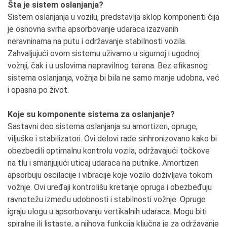
Šta je sistem oslanjanja?
Sistem oslanjanja u vozilu, predstavlja sklop komponenti čija
je osnovna svrha apsorbovanje udaraca izazvanih
neravninama na putu i održavanje stabilnosti vozila.
Zahvaljujući ovom sistemu uživamo u sigurnoj i ugodnoj
vožnji, čak i u uslovima nepravilnog terena. Bez efikasnog
sistema oslanjanja, vožnja bi bila ne samo manje udobna, već
i opasna po život.
Koje su komponente sistema za oslanjanje?
Sastavni deo sistema oslanjanja su amortizeri, opruge,
viljuške i stabilizatori. Ovi delovi rade sinhronizovano kako bi
obezbedili optimalnu kontrolu vozila, održavajući točkove
na tlu i smanjujući uticaj udaraca na putnike. Amortizeri
apsorbuju oscilacije i vibracije koje vozilo doživljava tokom
vožnje. Ovi uređaji kontrolišu kretanje opruga i obezbeđuju
ravnotežu između udobnosti i stabilnosti vožnje. Opruge
igraju ulogu u apsorbovanju vertikalnih udaraca. Mogu biti
spiralne ili listaste, a njihova funkcija ključna je za održavanje