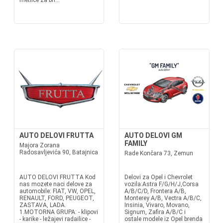
metlice za bri...
AUTO DELOVI FRUTTA
AUTO DELOVI GM
FAMILY
Majora Zorana
Radosavljevića 90, Batajnica
Rade Končara 73, Zemun
AUTO DELOVI FRUTTA Kod
Delovi za Opel i Chevrolet
nas mozete naci delove za
vozila:Astra F/G/H/J,Corsa
automobile: FIAT, VW, OPEL,
A/B/C/D, Frontera A/B,
RENAULT, FORD, PEUGEOT,
Monterey A/B, Vectra A/B/C,
ZASTAVA, LADA.
Insinia, Vivaro, Movano,
1.MOTORNA GRUPA: - klipovi
Signum, Zafira A/B/C i
- karike - ležajevi radailice -
ostale modele iz Opel brenda