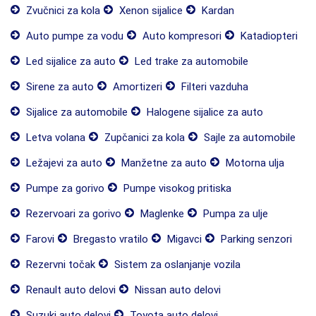
Zvučnici za kola
Xenon sijalice
Kardan
Auto pumpe za vodu
Auto kompresori
Katadiopteri
Led sijalice za auto
Led trake za automobile
Sirene za auto
Amortizeri
Filteri vazduha
Sijalice za automobile
Halogene sijalice za auto
Letva volana
Zupčanici za kola
Sajle za automobile
Ležajevi za auto
Manžetne za auto
Motorna ulja
Pumpe za gorivo
Pumpe visokog pritiska
Rezervoari za gorivo
Maglenke
Pumpa za ulje
Farovi
Bregasto vratilo
Migavci
Parking senzori
Rezervni točak
Sistem za oslanjanje vozila
Renault auto delovi
Nissan auto delovi
Suzuki auto delovi
Toyota auto delovi