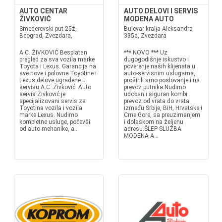
AUTO CENTAR
AUTO DELOVI I SERVIS
ŽIVKOVIĆ
MODENA AUTO
Smederevski put 25ž,
Bulevar kralja Aleksandra
Beograd, Zvezdara,
335a, Zvezdara
A.C. ŽIVKOVIĆ Besplatan
*** NOVO *** Uz
pregled za sva vozila marke
dugogodišnje iskustvo i
Toyota i Lexus. Garancija na
poverenje naših klijenata u
sve nove i polovne Toyotine i
auto-servisnim uslugama,
Lexus delove ugrađene u
proširili smo poslovanje i na
servisu A.C. Živković Auto
prevoz putnika.Nudimo
servis Živković je
udoban i siguran kombi
specijalizovani servis za
prevoz od vrata do vrata
Toyotina vozila i vozila
između Srbije, BiH, Hrvatske i
marke Lexus. Nudimo
Crne Gore, sa preuzimanjem
kompletne usluge, počevši
i dolaskom na željenu
od auto-mehanike, a...
adresu.ŠLEP SLUŽBA
MODENA A...