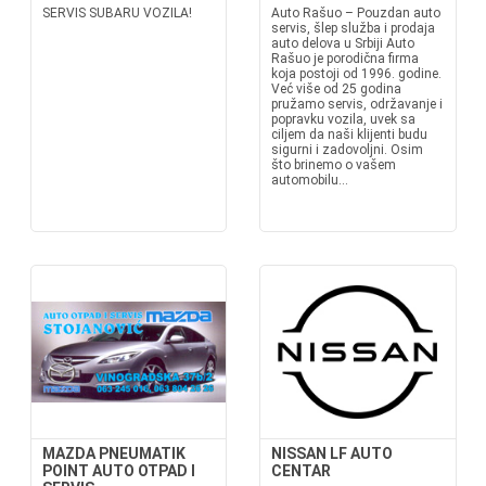
SERVIS SUBARU VOZILA!
Auto Rašuo – Pouzdan auto
servis, šlep služba i prodaja
auto delova u Srbiji Auto
Rašuo je porodična firma
koja postoji od 1996. godine.
Već više od 25 godina
pružamo servis, održavanje i
popravku vozila, uvek sa
ciljem da naši klijenti budu
sigurni i zadovoljni. Osim
što brinemo o vašem
automobilu...
MAZDA PNEUMATIK
NISSAN LF AUTO
POINT AUTO OTPAD I
CENTAR