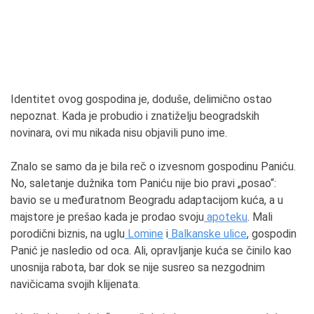
Identitet ovog gospodina je, doduše, delimično ostao
nepoznat. Kada je probudio i znatiželju beogradskih
novinara, ovi mu nikada nisu objavili puno ime.
Znalo se samo da je bila reč o izvesnom gospodinu Paniću.
No, saletanje dužnika tom Paniću nije bio pravi „posao“:
bavio se u međuratnom Beogradu adaptacijom kuća, a u
majstore je prešao kada je prodao svoju
apoteku
. Mali
porodični biznis, na uglu
Lomine
i
Balkanske ulice
, gospodin
Panić je nasledio od oca. Ali, opravljanje kuća se činilo kao
unosnija rabota, bar dok se nije susreo sa nezgodnim
navičicama svojih klijenata.