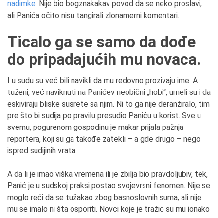
nadimke
. Nije bio bogznakakav povod da se neko proslavi,
ali Panića očito nisu tangirali zlonamerni komentari.
Ticalo ga se samo da dođe
do pripadajućih mu novaca.
I u sudu su već bili navikli da mu redovno prozivaju ime. A
tuženi, već naviknuti na Panićev neobični „hobi“, umeli su i da
eskiviraju bliske susrete sa njim. Ni to ga nije deranžiralo, tim
pre što bi sudija po pravilu presudio Paniću u korist. Sve u
svemu, pogurenom gospodinu je makar prijala pažnja
reportera, koji su ga takođe zatekli – a gde drugo – nego
ispred sudijinih vrata.
A da li je imao viška vremena ili je zbilja bio pravdoljubiv, tek,
Panić je u sudskoj praksi postao svojevrsni fenomen. Nije se
moglo reći da se tužakao zbog basnoslovnih suma, ali nije
mu se imalo ni šta osporiti. Novci koje je tražio su mu ionako