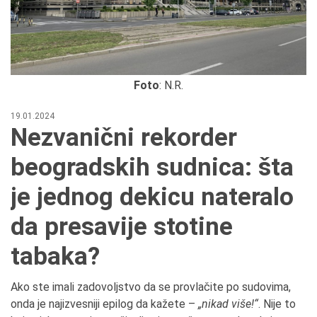
Foto
: N.R.
19.01.2024
Nezvanični rekorder
beogradskih sudnica: šta
je jednog dekicu nateralo
da presavije stotine
tabaka?
Ako ste imali zadovoljstvo da se provlačite po sudovima,
onda je najizvesniji epilog da kažete –
„nikad više!“
. Nije to