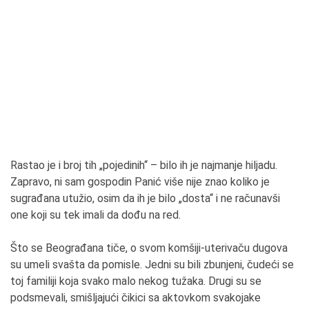
Rastao je i broj tih „pojedinih“ – bilo ih je najmanje hiljadu.
Zapravo, ni sam gospodin Panić više nije znao koliko je
sugrađana utužio, osim da ih je bilo „dosta“ i ne računavši
one koji su tek imali da dođu na red.
Što se Beograđana tiče, o svom komšiji-uterivaču dugova
su umeli svašta da pomisle. Jedni su bili zbunjeni, čudeći se
toj familiji koja svako malo nekog tužaka. Drugi su se
podsmevali, smišljajući čikici sa aktovkom svakojake