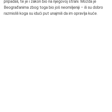
pripadali, te je i zakon bio na njegovoj strani. Možda je
Beograđanima zbog toga bio još neomiljeniji – ili su dobro
razmislili koga su idući put unajmili da im opravlja kuće.