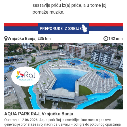
sastavlja priču iz(a) priče, a u tome joj
pomaže muzika.
PREPORUKE IZ SRBIJE
Vrnjačka Banja, 235 km
142 min
AQUA PARK RAJ, Vrnjačka Banja
Otvaranje 12.06.2026. Aqua park Raj je osmišljen kao mesto gde sve
generacije pronalaze svoj način da uživaju – od igre do potpunog opuštanja.