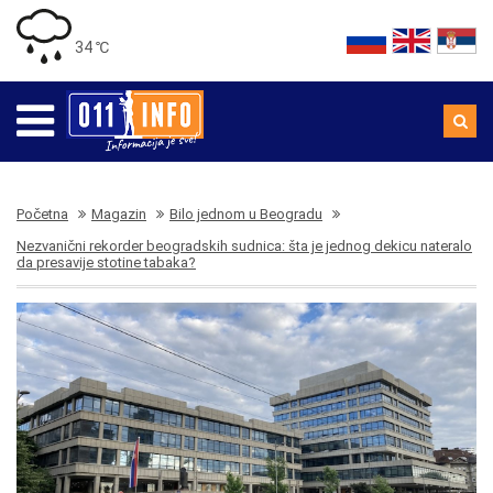
34 ℃
Početna
Magazin
Bilo jednom u Beogradu
Nezvanični rekorder beogradskih sudnica: šta je jednog dekicu nateralo
da presavije stotine tabaka?