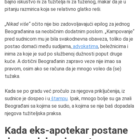
bajno iskustvo ni za tužitelja ni za tuženog, makar da je u
pitanju razmirica koja se relativno glatko reši.
„Nikad više“
očito nije bio zadovoljavajući epilog za jednog
Beograđanina sa neobičnim dodatnim poslom. „Kampovanje“
pred sudnicom mu je bila svakodnevna obaveza, toliko da je
postao domaći među sudijama,
advokatima
, beležnicima i
inima za koje je sud po službenoj dužnosti poput druge
kuće. A dotični Beograđanin zapravo veze nije imao sa
pravom, osim ako se računa da je mnogo voleo da (se)
tužaka.
Kada se po gradu već pročulo za njegova priključenija, iz
sudnice je dospeo i u
štampu
. Ipak, mnogo bolje su ga znali
Beograđani sa kojima se sudio, a kojima se nije baš dopadala
njegova tužiteljska praksa.
Kada eks-apotekar postane