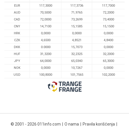
EUR
117,3000
117,3736
117,7000
AUD
70,5000
71,9765
72,2000
CAD
72,0000
73,2699
73,4000
CNY
14,7100
15,1585
15,1500
HRK
0,0000
0,0000
0,0000
CZK
4,6500
4,8521
4,8400
DKK
0.0000
15,7073
0,0000
HUF
31,3200
32,2325
32,2000
JPY
64,0000
65,0340
65,3000
NOK
0,0000
10,7267
0,0000
USD
100,8000
101,7565
102,2000
© 2001 - 2026 011info.com
O nama
Pravila korišćenja