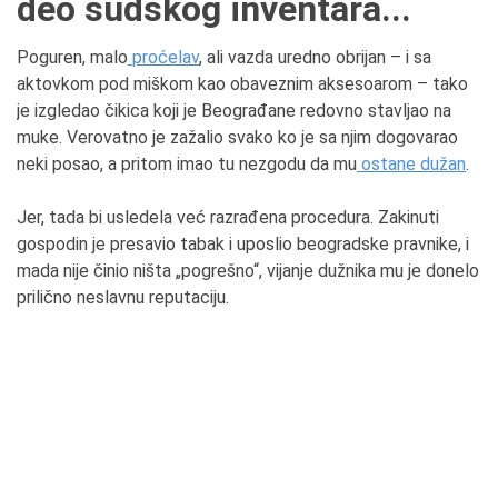
deo sudskog inventara...
Poguren, malo
proćelav
, ali vazda uredno obrijan – i sa
aktovkom pod miškom kao obaveznim aksesoarom – tako
je izgledao čikica koji je Beograđane redovno stavljao na
muke. Verovatno je zažalio svako ko je sa njim dogovarao
neki posao, a pritom imao tu nezgodu da mu
ostane dužan
.
Jer, tada bi usledela već razrađena procedura. Zakinuti
gospodin je presavio tabak i uposlio beogradske pravnike, i
mada nije činio ništa „pogrešno“, vijanje dužnika mu je donelo
prilično neslavnu reputaciju.