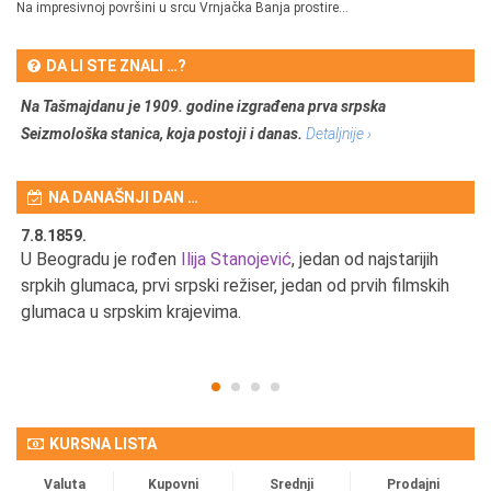
Na impresivnoj površini u srcu Vrnjačka Banja prostire...
DA LI STE ZNALI …?
Na Tašmajdanu je 1909. godine izgrađena prva srpska
Seizmološka stanica, koja postoji i danas.
Detaljnije ›
NA DANAŠNJI DAN …
7.8.1859.
7.
U Beogradu je rođen
Ilija Stanojević
, jedan od najstarijih
U 
srpkih glumaca, prvi srpski režiser, jedan od prvih filmskih
red
glumaca u srpskim krajevima.
KURSNA LISTA
Valuta
Kupovni
Srednji
Prodajni