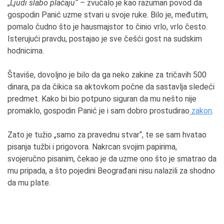
„Ljudi slabo plaćaju“
– zvučalo je kao razuman povod da
gospodin Panić uzme stvari u svoje ruke. Bilo je, međutim,
pomalo čudno što je hausmajstor to činio vrlo, vrlo često.
Isterujući pravdu, postajao je sve češći gost na sudskim
hodnicima.
Štaviše, dovoljno je bilo da ga neko zakine za tričavih 500
dinara, pa da čikica sa aktovkom počne da sastavlja sledeći
predmet. Kako bi bio potpuno siguran da mu nešto nije
promaklo, gospodin Panić je i sam dobro prostudirao
zakon
.
Zato je tužio „samo za pravednu stvar“, te se sam hvatao
pisanja tužbi i prigovora. Nakrcan svojim papirima,
svojeručno pisanim, čekao je da uzme ono što je smatrao da
mu pripada, a što pojedini Beograđani nisu nalazili za shodno
da mu plate.