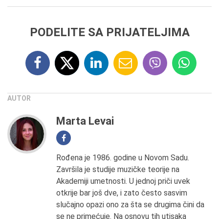
PODELITE SA PRIJATELJIMA
AUTOR
Marta Levai
Rođena je 1986. godine u Novom Sadu.
Završila je studije muzičke teorije na
Akademiji umetnosti. U jednoj priči uvek
otkrije bar još dve, i zato često sasvim
slučajno opazi ono za šta se drugima čini da
se ne primećuje. Na osnovu tih utisaka