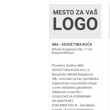
ABA - GEODETSKA KUĆA
Mihaila Bulgakova 50b, 11160
Beograd-Mirijevo
Privredno društvo ABA-
GEODETSKA KUĆA doo, iz
Beograda, Mihaila Bulgakova
50b, osnovano je kao geodetska
organizacija za pružanje usluga
u svim oblastima geodetske
delatnosti a naročito: •
LEGALIZACIJA IZGRAĐENIH
OBJEKATA BEZ
DOKUMENTACIJE - Geodetski
snimak - Kopija katastarskog