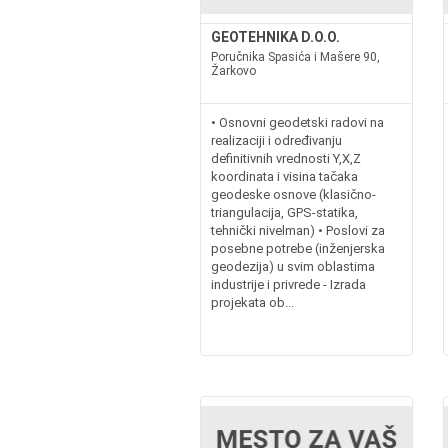
GEOTEHNIKA D.O.O.
Poručnika Spasića i Mašere 90,
Žarkovo
• Osnovni geodetski radovi na
realizaciji i određivanju
definitivnih vrednosti Y,X,Z
koordinata i visina tačaka
geodeske osnove (klasično-
triangulacija, GPS-statika,
tehnički nivelman) • Poslovi za
posebne potrebe (inženjerska
geodezija) u svim oblastima
industrije i privrede - Izrada
projekata ob...