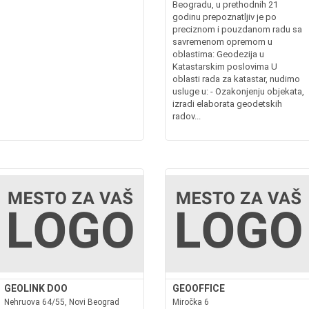
Beogradu, u prethodnih 21
godinu prepoznatljiv je po
preciznom i pouzdanom radu sa
savremenom opremom u
oblastima: Geodezija u
Katastarskim poslovima U
oblasti rada za katastar, nudimo
usluge u: - Ozakonjenju objekata,
izradi elaborata geodetskih
radov...
GEOLINK DOO
GEOOFFICE
Nehruova 64/55, Novi Beograd
Miročka 6