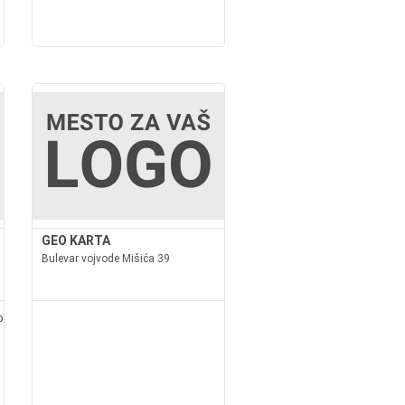
GEO KARTA
Bulevar vojvode Mišića 39
p.rswww.geoinzenjeringbgp.rsNaše