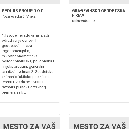
GEOURB GROUP D.O.O.
GRAĐEVINSKO GEODETSKA
FIRMA
Požarevačka 5, Vračar
Dubrovačka 16
1. Izvođenje radova na izradi i
odrađivanju osnovnih
geodetskih mreža:
trigonometrijska,
mikrotrigonometriska,
poligonometriska, poligonska i
linijski, precizni, generalni I
tehnički nlvelman 2. Geodetsko
snimanje faktičkog stanja na
terenu i Izrada svih vrsta i
razmera planova državnog
premera za k...