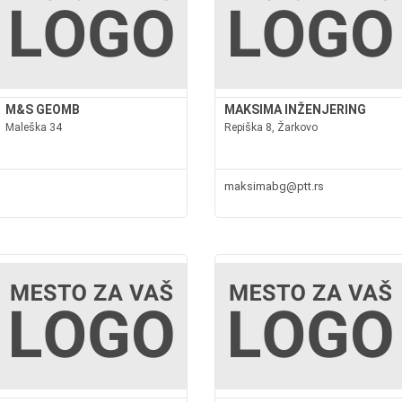
M&S GEOMB
MAKSIMA INŽENJERING
Maleška 34
Repiška 8, Žarkovo
maksimabg@ptt.rs