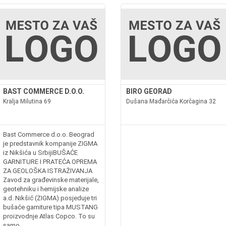
BAST COMMERCE D.O.O.
BIRO GEORAD
Kralja Milutina 69
Dušana Mađarčića Korčagina 32
Bast Commerce d.o.o. Beograd
je predstavnik kompanije ZIGMA
iz Nikšića u SrbijiBUŠAĆE
GARNITURE I PRATEĆA OPREMA
ZA GEOLOŠKA ISTRAŽIVANJA
Zavod za građevinske materijale,
geotehniku i hemijske analize
a.d. Nikšić (ZIGMA) posjeduje tri
bušaće garniture tipa MUSTANG
proizvodnje Atlas Copco. To su
samo...