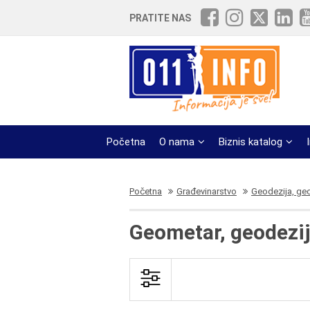
PRATITE NAS
Početna
O nama
Biznis katalog
Početna
Građevinarstvo
Geodezija, geo
Geometar, geodezij