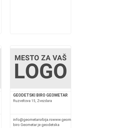
GEODETSKI BIRO GEOMETAR
Ruzveltova 15, Zvezdara
info@geometarsrbija.rswww.geometarsrbija.rsGeodetski
biro Geometar je geodetska