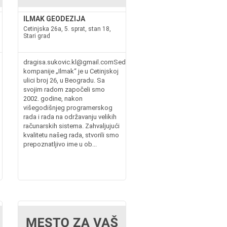
ILMAK GEODEZIJA
Cetinjska 26a, 5. sprat, stan 18,
Stari grad
dragisa.sukovic.kl@gmail.comSedište
kompanije „Ilmak“ je u Cetinjskoj
ulici broj 26, u Beogradu. Sa
svojim radom započeli smo
2002. godine, nakon
višegodišnjeg programerskog
rada i rada na održavanju velikih
računarskih sistema. Zahvaljujući
kvalitetu našeg rada, stvorili smo
prepoznatljivo ime u ob...