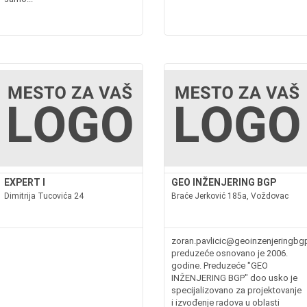
EXPERT I
GEO INŽENJERING BGP
Dimitrija Tucovića 24
Braće Jerković 185a, Voždovac
zoran.pavlicic@geoinzenjeringbg
preduzeće osnovano je 2006.
godine. Preduzeće "GEO
INŽENJERING BGP" doo usko je
specijalizovano za projektovanje
i izvođenje radova u oblasti