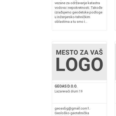
vezane za održavanje katastra
vodova i nepokretnosti. Takođe
izrađujemo geodetske podloge
u inženjersko-tehničkim
oblastima a tu smo i...
GEOAS D.O.O.
Lazarevači drum 19
geoasbg@gmail.com1.
Geološko-geotehnička