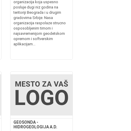
organizacija koja uspesno
posluje dugi niz godina na
teritoriji Beograda i u drugim
gradovima Srbije. Nasa
organizacija raspolaze strucno
osposobljenim timom i
najsavremenijom geodetskom
opremom i softverskim
aplikacijam...
GEOSONDA -
HIDROGEOLOGIJA A.D.