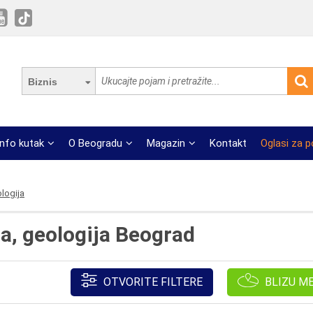
Biznis
Info kutak
O Beogradu
Magazin
Kontakt
Oglasi za 
logija
a, geologija Beograd
OTVORITE FILTERE
BLIZU M