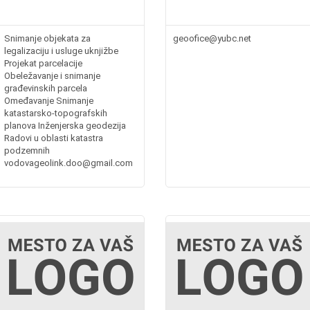
Snimanje objekata za
geoofice@yubc.net
legalizaciju i usluge uknjižbe
Projekat parcelacije
Obeležavanje i snimanje
građevinskih parcela
Omeđavanje Snimanje
katastarsko-topografskih
planova Inženjerska geodezija
Radovi u oblasti katastra
podzemnih
vodovageolink.doo@gmail.com