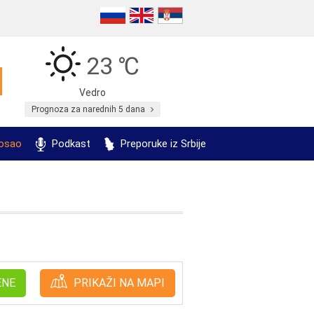
23 ℃
Vedro
Prognoza za narednih 5 dana
posao
Podkast
Preporuke iz Srbije
ENE
PRIKAŽI NA MAPI