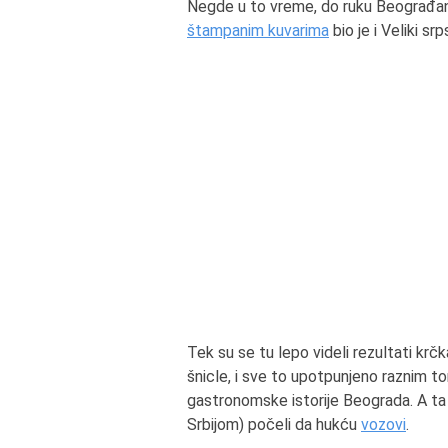
Negde u to vreme, do ruku Beograđana
štampanim kuvarima
bio je i Veliki s
Tek su se tu lepo videli rezultati krč
šnicle, i sve to upotpunjeno raznim to
gastronomske istorije Beograda. A ta 
Srbijom) počeli da hukću
vozovi
.