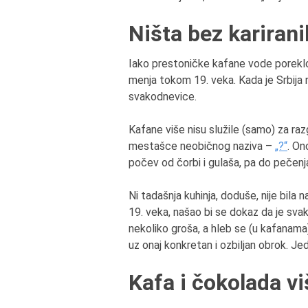
Ništa bez karirani
Iako prestoničke kafane vode poreklo 
menja tokom 19. veka. Kada je Srbija 
svakodnevice.
Kafane više nisu služile (samo) za raz
mestašce neobičnog naziva –
„?“
. On
počev od čorbi i gulaša, pa do pečenja 
Ni tadašnja kuhinja, doduše, nije bila 
19. veka, našao bi se dokaz da je sva
nekoliko groša, a hleb se (u kafanam
uz onaj konkretan i ozbiljan obrok. Je
Kafa i čokolada vi