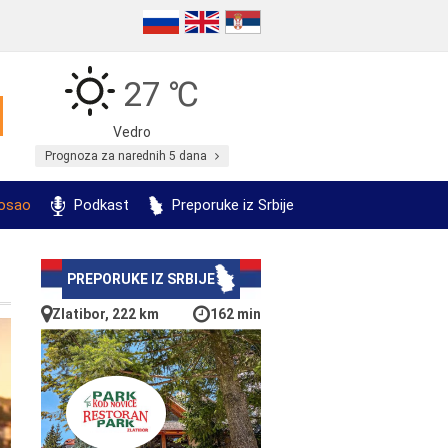
27 ℃
Vedro
Prognoza za narednih 5 dana
posao
Podkast
Preporuke iz Srbije
PREPORUKE IZ SRBIJE
Zlatibor, 222 km
162 min