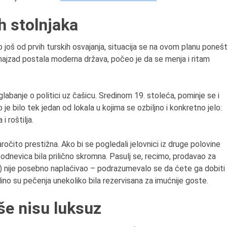
h stolnjaka
još od prvih turskih osvajanja, situacija se na ovom planu poneš
najzad postala moderna država, počeo je da se menja i ritam
glabanje o politici uz čašicu. Sredinom 19. stoleća, pominje se i
o je bilo tek jedan od lokala u kojima se ozbiljno i konkretno jelo:
i roštilja.
naročito prestižna. Ako bi se pogledali jelovnici iz druge polovine
kodnevica bila prilično skromna. Pasulj se, recimo, prodavao za
a) nije posebno naplaćivao – podrazumevalo se da ćete ga dobiti
dino su pečenja unekoliko bila rezervisana za imućnije goste.
še nisu luksuz