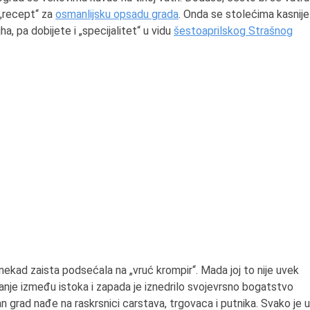
 „recept“ za
osmanlijsku opsadu grada
. Onda se stolećima kasnije
, pa dobijete i „specijalitet“ u vidu
šestoaprilskog Strašnog
ekad zaista podsećala na „vruć krompir“. Mada joj to nije uvek
nje između istoka i zapada je iznedrilo svojevrsno bogatstvo
n grad nađe na raskrsnici carstava, trgovaca i putnika. Svako je u