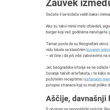
Zauvek između
Sećate li se kolača vaših baka i miris
Ako su takvi mirisi malo izbledeli, sigur
burger koji već godinama naručujete
Taman posla da su Beograđani skroz za
vidu lokala sa klasičnim
kuvanim jelim
– ali čine i da još više zaboravimo na 
Jer, beogradska istorija se ne odlaže sa
čuvanje takvih artefakata, i te kako 
požutelim receptima i
kafanskim men
putopisi stranaca koji su imali prilike
Aščije, davnašnji 
S obzirom na geopolitički položaj, Be