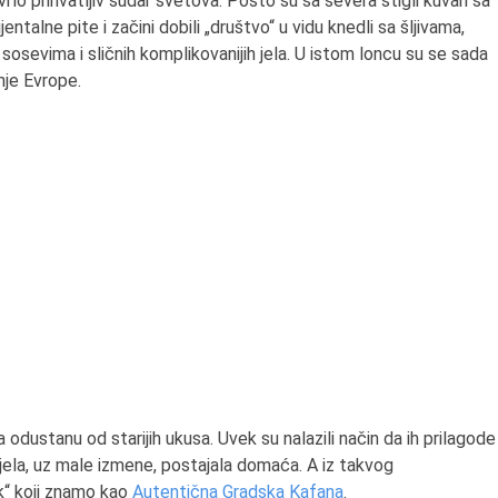
vrlo prihvatljiv sudar svetova. Pošto su sa severa stigli kuvari sa
entalne pite i začini dobili „društvo“ u vidu knedli sa šljivama,
sosevima i sličnih komplikovanijih jela. U istom loncu su se sada
nje Evrope.
 odustanu od starijih ukusa. Uvek su nalazili način da ih prilagode
 jela, uz male izmene, postajala domaća. A iz takvog
rk“ koji znamo kao
Autentična Gradska Kafana
.