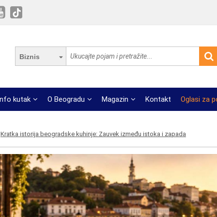
Biznis
Info kutak
O Beogradu
Magazin
Kontakt
Oglasi za 
Kratka istorija beogradske kuhinje: Zauvek između istoka i zapada