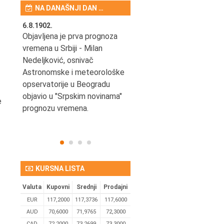
NA DANAŠNJI DAN …
6.8.1902.
6.8.2004.
nović,
Objavljena je prva prognoza
Odigrana je košarkaška
vremena u Srbiji - Milan
prijateljska utakmica izmeđ
ena
Nedeljković, osnivač
SCG i SAD u Beogradskoj
Astronomske i meteorološke
Areni.
opservatorije u Beogradu
objavio u "Srpskim novinama"
e
prognozu vremena.
KURSNA LISTA
Valuta
Kupovni
Srednji
Prodajni
EUR
117,2000
117,3736
117,6000
AUD
70,6000
71,9765
72,3000
CAD
72,2000
73,2699
73,3000