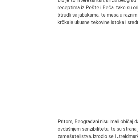
Bio je to interesantan, ali za Beograd 
receptima iz Pešte i Beča, tako su orij
štrudli sa jabukama, te mesa u raznim 
krčkale ukusne tekovine istoka i sred
Pritom, Beograđani nisu imali običaj da
ovdašnjem senzibilitetu, te su strana
zamešateljstva, izrodio se i „trejdma