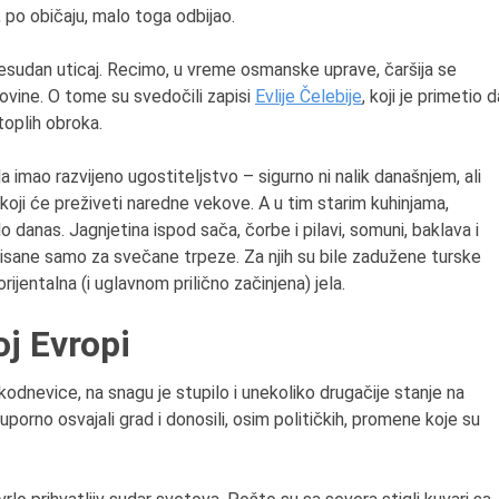
 po običaju, malo toga odbijao.
resudan uticaj. Recimo, u vreme osmanske uprave, čaršija se
rgovine. O tome su svedočili zapisi
Evlije Čelebije
, koji je primetio d
toplih obroka.
 imao razvijeno ugostiteljstvo – sigurno ni nalik današnjem, ali
oji će preživeti naredne vekove. A u tim starim kuhinjama,
o danas. Jagnjetina ispod sača, čorbe i pilavi, somuni, baklava i
rvisane samo za svečane trpeze. Za njih su bile zadužene turske
rijentalna (i uglavnom prilično začinjena) jela.
oj Evropi
odnevice, na snagu je stupilo i unekoliko drugačije stanje na
porno osvajali grad i donosili, osim političkih, promene koje su