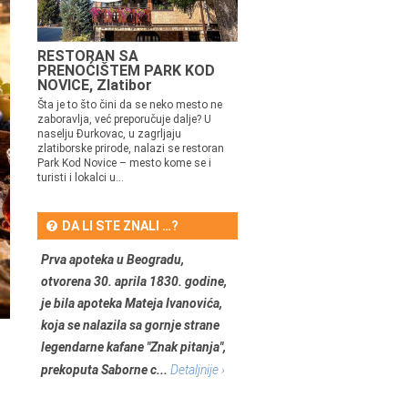
RESTORAN SA
PRENOĆIŠTEM PARK KOD
NOVICE, Zlatibor
Šta je to što čini da se neko mesto ne
zaboravlja, već preporučuje dalje? U
naselju Đurkovac, u zagrljaju
zlatiborske prirode, nalazi se restoran
Park Kod Novice – mesto kome se i
turisti i lokalci u...
DA LI STE ZNALI …?
Prva apoteka u Beogradu,
otvorena 30. aprila 1830. godine,
je bila apoteka Mateja Ivanovića,
koja se nalazila sa gornje strane
legendarne kafane "Znak pitanja",
prekoputa Saborne c...
Detaljnije ›