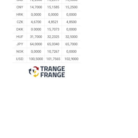
CNY
14,7000
15,1585
15,2500
HRK
0,0000
0,0000
0,0000
CZK
4,6700
4,8521
4,8500
DKK
0.0000
15,7073
0,0000
HUF
31,7000
32,2325
32,5000
JPY
64,0000
65,0340
65,7000
NOK
0,0000
10,7267
0,0000
USD
100,5000
101,7565
102,9000