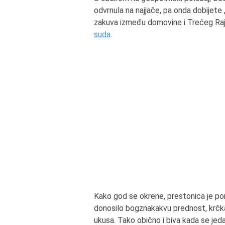
odvrnula na najjače, pa onda dobijete
zakuva između domovine i Trećeg Rajha
suda
.
Kako god se okrene, prestonica je pon
donosilo bogznakakvu prednost, krčka
ukusa. Tako obično i biva kada se jeda