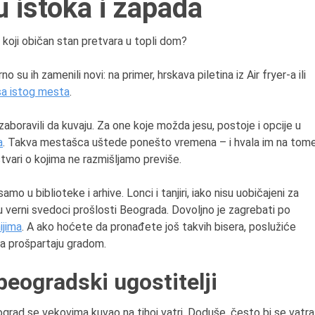
 istoka i zapada
6.8.2013.
a koji običan stan pretvara u topli dom?
Preminula je Zorka Bolja
vazduhoplovni inženjer,
no su ih zamenili novi: na primer, hrskava piletina iz Air fryer-a ili
predsednik Udruženja ž
sa istog mesta
.
pilota Jugoslavije.
boravili da kuvaju. Za one koje možda jesu, postoje i opcije u
a
. Takva mestašca uštede ponešto vremena – i hvala im na tom
stvari o kojima ne razmišljamo previše.
mo u biblioteke i arhive. Lonci i tanjiri, iako nisu uobičajeni za
su verni svedoci prošlosti Beograda. Dovoljno je zagrebati po
ijima
. A ako hoćete da pronađete još takvih bisera, poslužiće
 da prošpartaju gradom.
beogradski ugostitelji
ograd se vekovima kuvao na tihoj vatri. Doduše, često bi se vatra