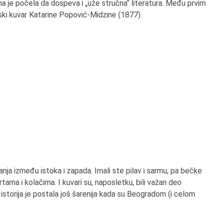
 je počela da dospeva i „uže stručna“ literatura. Među prvim
rpski kuvar Katarine Popović-Midzine (1877).
kanja između istoka i zapada. Imali ste pilav i sarmu, pa bečke
rtama i kolačima. I kuvari su, naposletku, bili važan deo
istorija je postala još šarenija kada su Beogradom (i celom