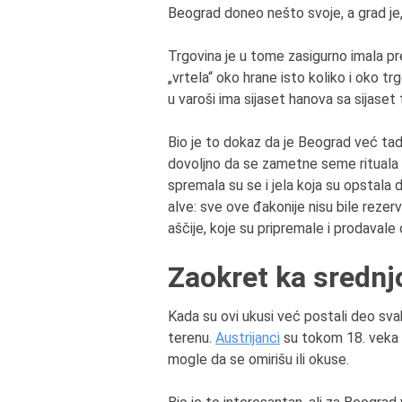
Beograd doneo nešto svoje, a grad je,
Trgovina je u tome zasigurno imala p
„vrtela“ oko hrane isto koliko i oko t
u varoši ima sijaset hanova sa sijaset 
Bio je to dokaz da je Beograd već tada
dovoljno da se zametne seme rituala k
spremala su se i jela koja su opstala d
alve: sve ove đakonije nisu bile reze
aščije, koje su pripremale i prodavale o
Zaokret ka srednj
Kada su ovi ukusi već postali deo svak
terenu.
Austrijanci
su tokom 18. veka u
mogle da se omirišu ili okuse.