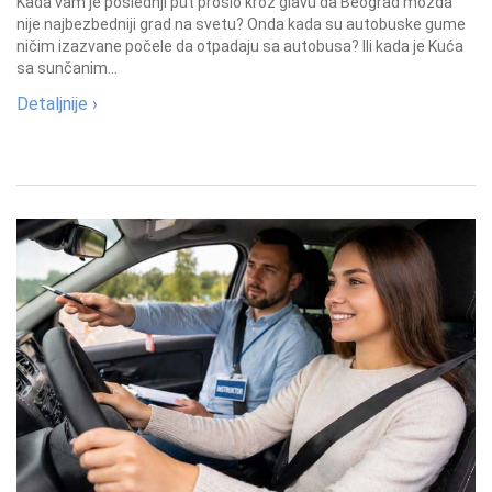
Kada vam je poslednji put prošlo kroz glavu da Beograd možda
nije najbezbedniji grad na svetu? Onda kada su autobuske gume
ničim izazvane počele da otpadaju sa autobusa? Ili kada je Kuća
sa sunčanim...
Detaljnije ›