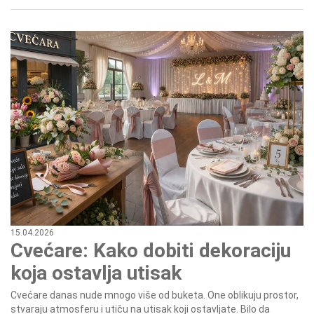
15.04.2026
Cvećare: Kako dobiti dekoraciju
koja ostavlja utisak
Cvećare danas nude mnogo više od buketa. One oblikuju prostor,
stvaraju atmosferu i utiču na utisak koji ostavljate. Bilo da