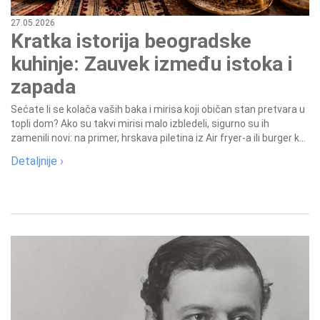
27.05.2026
Kratka istorija beogradske
kuhinje: Zauvek između istoka i
zapada
Sećate li se kolača vaših baka i mirisa koji običan stan pretvara u
topli dom? Ako su takvi mirisi malo izbledeli, sigurno su ih
zamenili novi: na primer, hrskava piletina iz Air fryer-a ili burger k...
Detaljnije ›