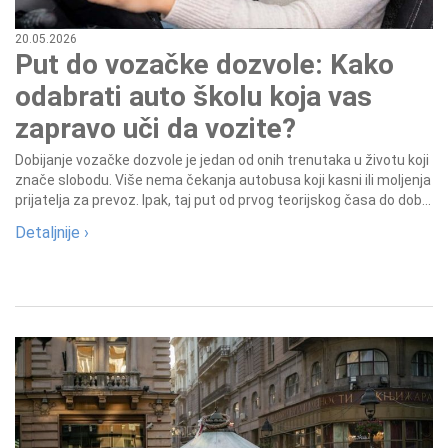
20.05.2026
Put do vozačke dozvole: Kako
odabrati auto školu koja vas
zapravo uči da vozite?
Dobijanje vozačke dozvole je jedan od onih trenutaka u životu koji
znače slobodu. Više nema čekanja autobusa koji kasni ili moljenja
prijatelja za prevoz. Ipak, taj put od prvog teorijskog časa do dob...
Detaljnije ›