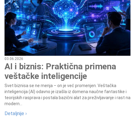
03.06.2026
AI i biznis: Praktična primena
veštačke inteligencije
Svet biznisa se ne menja – on je već promenjen. Veštačka
inteligencija (AI) odavno je izašla iz domena naučne fantastike i
teorijskih rasprava i postala bazični alat za preživljavanje i rast na
modern...
Detaljnije ›