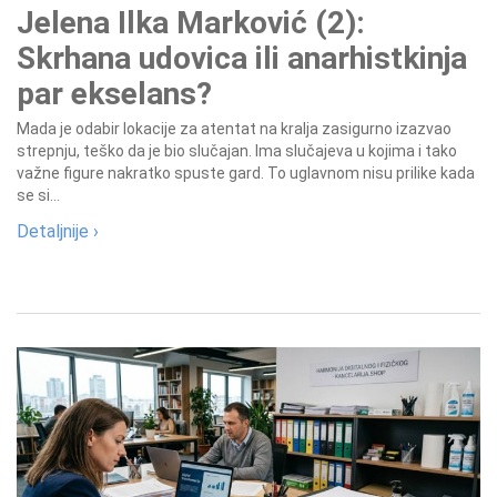
Jelena Ilka Marković (2):
Skrhana udovica ili anarhistkinja
par ekselans?
Mada je odabir lokacije za atentat na kralja zasigurno izazvao
strepnju, teško da je bio slučajan. Ima slučajeva u kojima i tako
važne figure nakratko spuste gard. To uglavnom nisu prilike kada
se si...
Detaljnije ›