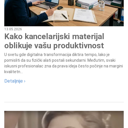
13.05.2026
Kako kancelarijski materijal
oblikuje vašu produktivnost
U svetu gde digitalna transformacija diktira tempo, lako je
pomisliti da su fizički alati postali sekundarni. Međutim, svaki
iskusni profesionalac zna da prava ideja često počinje na margini
kvalitetn...
Detaljnije ›