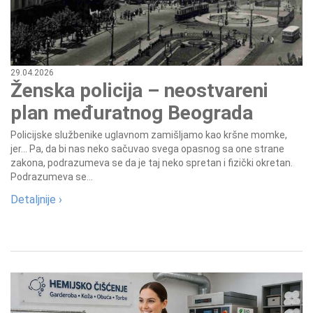
29.04.2026
Ženska policija – neostvareni
plan međuratnog Beograda
Policijske službenike uglavnom zamišljamo kao kršne momke,
jer... Pa, da bi nas neko sačuvao svega opasnog sa one strane
zakona, podrazumeva se da je taj neko spretan i fizički okretan.
Podrazumeva se...
Detaljnije ›