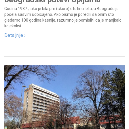
Godina 1937., iako je bila pre (skoro) stotinu leta, u Beogradu je
počela sasvim uobičajeno. Ako bismo je poredili sa onim što
gledamo 100 godina kasnije, razumno je pomisliti da je manjkalo
kojekakvi...
Detaljnije ›