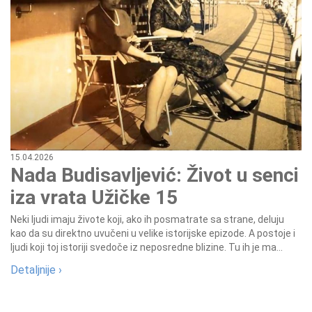
15.04.2026
Nada Budisavljević: Život u senci
iza vrata Užičke 15
Neki ljudi imaju živote koji, ako ih posmatrate sa strane, deluju
kao da su direktno uvučeni u velike istorijske epizode. A postoje i
ljudi koji toj istoriji svedoče iz neposredne blizine. Tu ih je ma...
Detaljnije ›