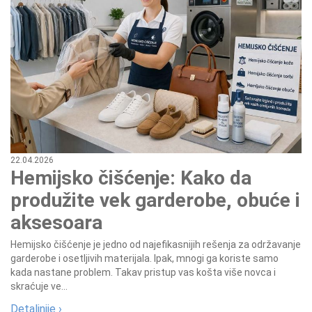
22.04.2026
Hemijsko čišćenje: Kako da
produžite vek garderobe, obuće i
aksesoara
Hemijsko čišćenje je jedno od najefikasnijih rešenja za održavanje
garderobe i osetljivih materijala. Ipak, mnogi ga koriste samo
kada nastane problem. Takav pristup vas košta više novca i
skraćuje ve...
Detaljnije ›