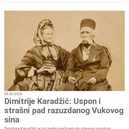
05.06.2026
Dimitrije Karadžić: Uspon i
strašni pad razuzdanog Vukovog
sina
Dimitrije Karadžić je bio jedini preživeli sin slavnog srpskog