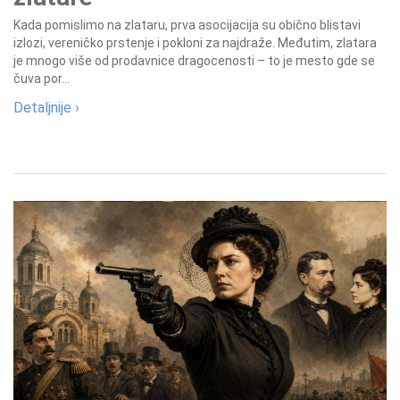
Kada pomislimo na zlataru, prva asocijacija su obično blistavi
izlozi, vereničko prstenje i pokloni za najdraže. Međutim, zlatara
je mnogo više od prodavnice dragocenosti – to je mesto gde se
čuva por...
Detaljnije ›