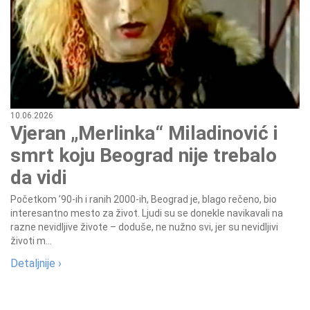
10.06.2026
Vjeran „Merlinka“ Miladinović i
smrt koju Beograd nije trebalo
da vidi
Početkom ’90-ih i ranih 2000-ih, Beograd je, blago rečeno, bio
interesantno mesto za život. Ljudi su se donekle navikavali na
razne nevidljive živote – doduše, ne nužno svi, jer su nevidljivi
životi m...
Detaljnije ›