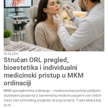
30.04.2026
Stručan ORL pregled,
bioestetika i individualni
medicinski pristup u MKM
ordinaciji
MKM specijalistička ordinacija – medicina koja počinje pažljivim
slušanjem pacijenta U savremenoj medicini pacijenti sve češće
traže više od kratkog pregleda i brzog recepta. Traže lekara koji
će ih...