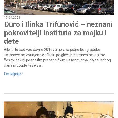
17.04.2026
Đuro i Ilinka Trifunović – neznani
pokrovitelji Instituta za majku i
dete
Bilo je to sad već davne 2016., a uprava jedne beogradske
ustanove se zbunjeno češkala po glavi. Ne dešava se, naime,
često, čak ni poznatim prestoničkim ustanovama, da se jednog
dana probude teže za...
Detaljnije ›