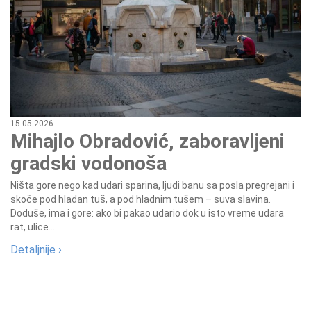
15.05.2026
Mihajlo Obradović, zaboravljeni
gradski vodonoša
Ništa gore nego kad udari sparina, ljudi banu sa posla pregrejani i
skoče pod hladan tuš, a pod hladnim tušem – suva slavina.
Doduše, ima i gore: ako bi pakao udario dok u isto vreme udara
rat, ulice...
Detaljnije ›