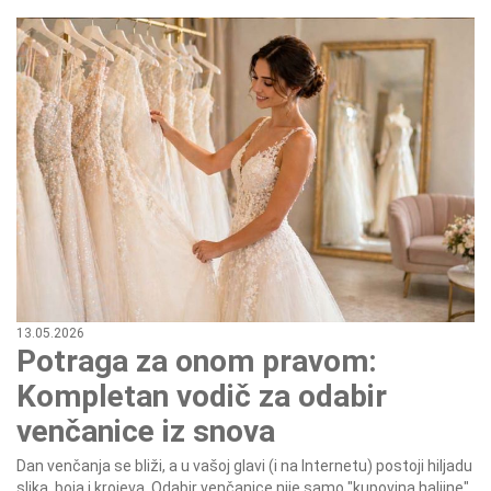
13.05.2026
Potraga za onom pravom:
Kompletan vodič za odabir
venčanice iz snova
Dan venčanja se bliži, a u vašoj glavi (i na Internetu) postoji hiljadu
slika, boja i krojeva. Odabir venčanice nije samo "kupovina haljine"