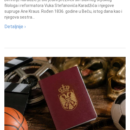
filologa i reformatora Vuka Stefanovića Karadžića i njegove
supruge Ane Kraus. Rođen 1836. godine u Beču, istog dana kao i
njegova sestra...
Detaljnije ›