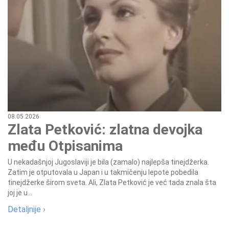
08.05.2026
Zlata Petković: zlatna devojka
među Otpisanima
U nekadašnjoj Jugoslaviji je bila (zamalo) najlepša tinejdžerka.
Zatim je otputovala u Japan i u takmičenju lepote pobedila
tinejdžerke širom sveta. Ali, Zlata Petković je već tada znala šta
joj je u...
Detaljnije ›