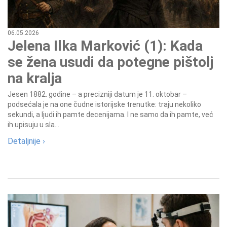
06.05.2026
Jelena Ilka Marković (1): Kada
se žena usudi da potegne pištolj
na kralja
Jesen 1882. godine – a precizniji datum je 11. oktobar –
podsećala je na one čudne istorijske trenutke: traju nekoliko
sekundi, a ljudi ih pamte decenijama. I ne samo da ih pamte, već
ih upisuju u sla...
Detaljnije ›