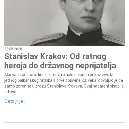
22.05.2026
Stanislav Krakov: Od ratnog
heroja do državnog neprijatelja
Ako vas zanima istinski, surov, nimalo ulepšan prikaz života
jednog balkanskog ratnika s prve polovine 20. veka, dovoljno je da
samo zaronite u prozu Stanislava Krakova. Ovaj nadareni pisac je,
od svo...
Detaljnije ›