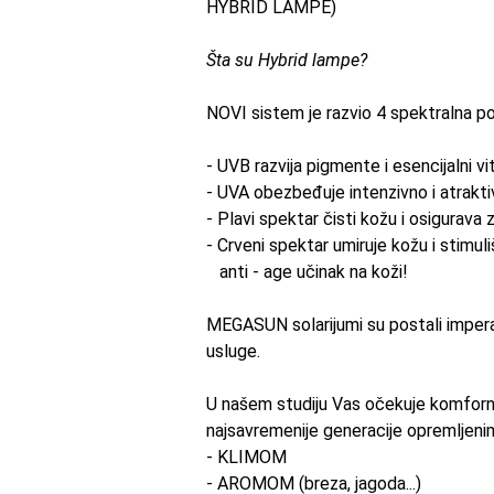
HYBRID LAMPE)
Šta
su
Hybrid lampe?
NOVI sistem je razvio 4 spektralna pod
- UVB razvija pigmente i esencijalni vi
- UVA obezbeđuje intenzivno i atrakti
- Plavi spektar čisti kožu i osigurava 
- Crveni spektar umiruje kožu i stim
anti - age učinak na koži!
MEGASUN solarijumi
su
postali impera
usluge.
U našem studiju
Vas
očekuje komforn
najsavremenije generacije opremljeni
- KLIMOM
- AROMOM (breza, jagoda...)