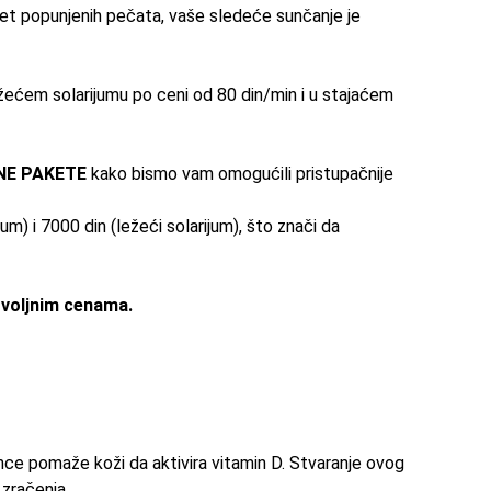
set popunjenih pečata, vaše sledeće sunčanje je
ećem solarijumu po ceni od 80 din/min i u stajaćem
NE PAKETE
kako bismo vam omogućili pristupačnije
um) i 7000 din (ležeći solarijum), što znači da
ovoljnim cenama.
nce
pomaže koži da aktivira vitamin D. Stvaranje ovog
 zračenja.