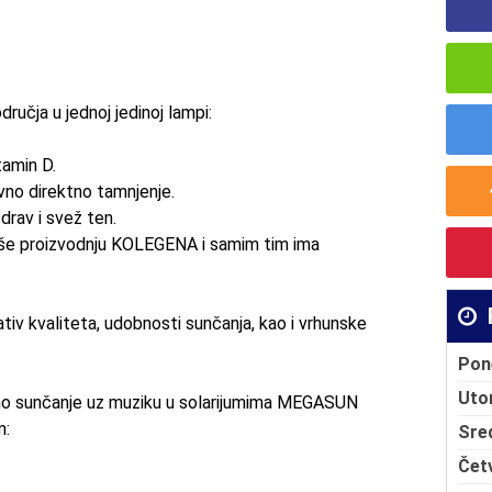
ručja u jednoj jedinoj lampi:
tamin D.
vno direktno tamnjenje.
zdrav i svež ten.
uliše proizvodnju KOLEGENA i samim tim ima
tiv kvaliteta, udobnosti sunčanja, kao i vrhunske
Pon
Uto
o sunčanje uz
muziku
u solarijumima MEGASUN
m:
Sre
Čet