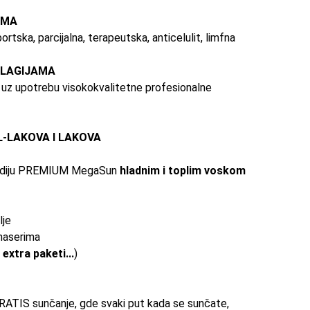
IMA
portska
, parcijalna, terapeutska, anticelulit, limfna
KLAGIJAMA
uz upotrebu visokokvalitetne profesionalne
L-LAKOVA I LAKOVA
 studiju PREMIUM MegaSun
hladnim i toplim voskom
lje
maserima
 extra paketi...
)
RATIS sunčanje, gde svaki put kada
se
sunčate,