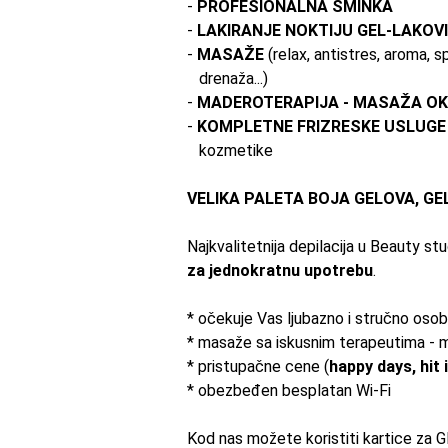
-
PROFESIONALNA ŠMINKA
-
LAKIRANJE NOKTIJU GEL-LAKOV
-
MASAŽE
(relax, antistres, aroma,
s
drenaža...)
-
MADEROTERAPIJA - MASAŽA O
-
KOMPLETNE FRIZRESKE USLUGE
kozmetike
VELIKA PALETA BOJA GELOVA, GE
Najkvalitetnija depilacija u Beauty
za jednokratnu upotrebu
.
* očekuje
Vas
ljubazno i stručno osob
* masaže
sa
iskusnim terapeutima - 
* pristupačne
cene
(
happy days, hit i
* obezbeđen besplatan Wi-Fi
Kod
nas
možete koristiti
kartice
za G