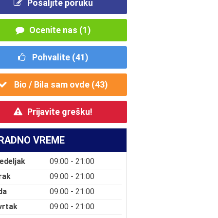
Pošaljite poruku
Ocenite nas (1)
Pohvalite (
41
)
Bio / Bila sam ovde (
43
)
Prijavite grešku!
RADNO VREME
edeljak
09:00 - 21:00
rak
09:00 - 21:00
da
09:00 - 21:00
vrtak
09:00 - 21:00