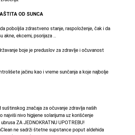
ZAŠTITA OD
SUNCA
 da poboljša zdrastveno
stanje
, raspoloženje, čak i da
su
akne, ekcemi, psorijaza ...
državanje boje je preduslov za zdravlje i očuvanost
ntrolišete
jačinu
kao i vreme sunčanja a koje najbolje
 suštinskog značaja za očuvanje zdravlja naših
o najviši nivo higijene solarijuma uz korišćenje
a i ubrusa ZA JEDNOKRATNU UPOTREBU!
gaClean ne sadrži štetne supstance poput aldehida