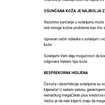
OSUNČANA KOŽA JE NAJBOLJA 
Razumno sunčanje u solarijumu može
reši mnoge kožne probleme kao što
Ispravan način odlaska u solarijum i o
kože.
Solarijumi Vam daju
mogućnost
da ko
odgovara Vašem tipu kože.
BESPREKORNA HIGIJENA
Čistoća i dezinfekcija solarijuma
su
od
klijenata! U našem
salonu
, garantujem
nemačkog megaClean plus sredstv
Važno je da naši klijenti znaju da me