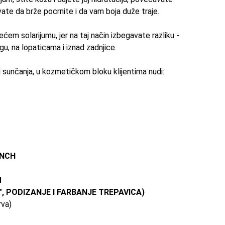
vate
da brže pocrnite i da vam boja duže traje.
em solarijumu, jer na taj način izbegavate razliku -
gu, na lopaticama i iznad zadnjice.
sunčanja, u kozmetičkom bloku klijentima nudi:
ENCH
M
", PODIZANJE I FARBANJE TREPAVICA)
rva)