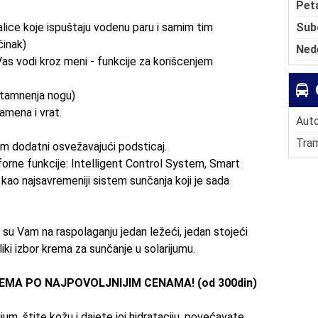
Pet
Sub
ce koje ispuštaju vodenu paru i samim tim
činak)
Ned
Vas
vodi kroz meni - funkcije za korišcenjem
 tamnenja nogu)
ramena i vrat.
Auto
Tram
m dodatni osvežavajući podsticaj.
orne funkcije: Intelligent Control System, Smart
ao najsavremeniji sistem sunčanja koji je sada
n
su
Vam na raspolaganju jedan ležeći, jedan stojeći
eliki izbor krema za sunčanje u solarijumu.
REMA PO NAJPOVOLJNIJIM CENAMA! (od 300din)
um, štite kožu i dajete joj hidrataciju, povećavate