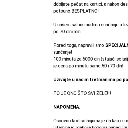
dobijate pečat na
kartici
, a nakon de
potpuno BESPLATNO!
U našem
salonu
nudimo sunčanje u lež
po 70 din/min.
Pored toga, napravili smo
SPECIJAL
sunčanje!
100 minuta za 6000 din (stajaći solarij
je
cena
po minutu
samo
60 i 70 din!
Uživajte u našim tretmanima po p
TO JE ONO ŠTO SVI ŽELE!!!
NAPOMENA
:
Osnovno kod solarijuma je da kao i
su
vitamina je reakcija kože na napad UV