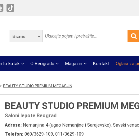
Biznis
Info kutak
O Beogradu
Magazin
Kontakt
Oglasi za 
BEAUTY STUDIO PREMIUM MEGASUN
BEAUTY STUDIO PREMIUM ME
Saloni lepote Beograd
Adresa:
Nemanjina 4 (ugao Nemanjine i Sarajevske), Savski vena
Telefon:
060/3629-109
,
011/3629-109