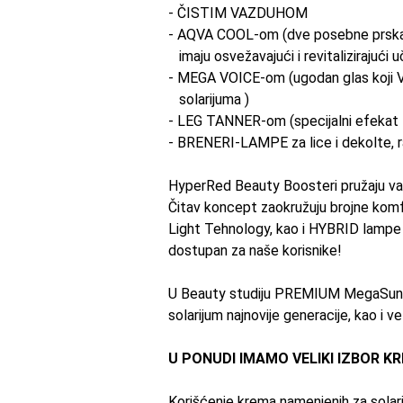
- ČISTIM VAZDUHOM
- AQVA COOL-om (dve posebne prskali
imaju osvežavajući i revitalizirajući u
- MEGA VOICE-om (ugodan glas koji
solarijuma )
- LEG TANNER-om (specijalni efekat
- BRENERI-LAMPE za
lice
i dekolte, 
HyperRed Beauty Boosteri pružaju va
Čitav koncept zaokružuju brojne komf
Light Tehnology, kao i HYBRID lampe k
dostupan za naše korisnike!
U Beauty studiju PREMIUM MegaSu
solarijum najnovije generacije, kao i v
U PONUDI IMAMO VELIKI IZBOR K
Korišćenje krema namenjenih za solarij