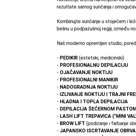
rezultate samog
sunčanja
i
omoguća
Kombinujte sunčanje u stojećem i ležeć
belinu u podpazušnoj regiji, između no
Naš moderno opremljen studio, pored 
-
PEDIKIR
(estetski, medicinski)
-
PROFESIONALNU DEPILACIJU
-
OJAČAVANJE NOKTIJU
-
PROFESIONALNI MANIKIR
-
NADOGRADNJA NOKTIJU
-
IZLIVANJE NOKTIJU I TRAJNI FR
-
HLADNA I TOPLA DEPILACIJA
-
DEPILACIJA ŠEĆERNOM
PASTO
-
LASH LIFT TREPAVICA ("MINI VAL
-
BROW LIFT
(podizanje i farbanje ob
-
JAPANSKO ISCRTAVANJE OBRVA