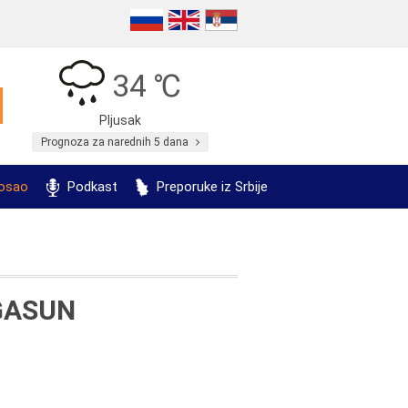
34 ℃
Pljusak
Prognoza za narednih 5 dana
posao
Podkast
Preporuke iz Srbije
GASUN
c