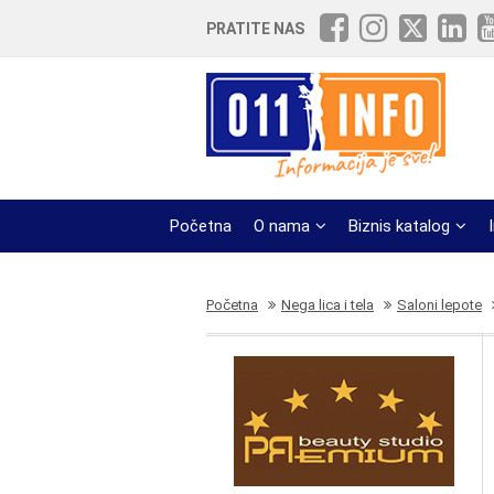
PRATITE NAS
Početna
O nama
Biznis katalog
Početna
Nega lica i tela
Saloni lepote