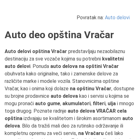
Povratak na:
Auto delovi
Auto deo opština Vračar
Auto delovi opština Vračar
predstavljaju nezaobilaznu
destinaciju za sve vozače kojima su potrebni
kvalitetni
auto delovi
. Ponuda
auto delova na opštini Vračar
obuhvata kako originalne, tako i zamenske delove za
različite marke i modele vozila. Stanovnicima opštine
Vračar, kao i onima koji dolaze
na opštinu Vračar
, dostupne
su brojne prodavnice
auto delova
kao i servisi u kojima se
mogu pronaći
auto gume
,
akumulatori
,
filteri
,
ulja
i mnogo
toga drugog. Poznate radnje
auto delova VRAČAR cela
opština
izdvajaju se kvalitetom i širokim asortimanom
auto
delova
. Bilo da tražiš mali deo za rutinsko održavanje ili
kompletnu opremu za veći servis,
na Vračaru
ćeš lako