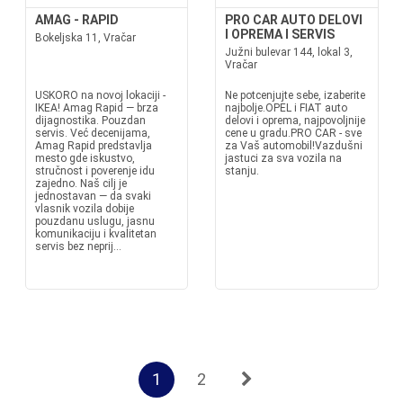
AMAG - RAPID
PRO CAR AUTO DELOVI
I OPREMA I SERVIS
Bokeljska 11, Vračar
Južni bulevar 144, lokal 3,
Vračar
USKORO na novoj lokaciji -
Ne potcenjujte sebe, izaberite
IKEA! Amag Rapid — brza
najbolje.OPEL i FIAT auto
dijagnostika. Pouzdan
delovi i oprema, najpovoljnije
servis. Već decenijama,
cene u gradu.PRO CAR - sve
Amag Rapid predstavlja
za Vaš automobil!Vazdušni
mesto gde iskustvo,
jastuci za sva vozila na
stručnost i poverenje idu
stanju.
zajedno. Naš cilj je
jednostavan — da svaki
vlasnik vozila dobije
pouzdanu uslugu, jasnu
komunikaciju i kvalitetan
servis bez neprij...
1
2