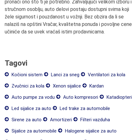
pronaći ono što ti je potrebno. Zahvaljujući velikom izboru i
stručnom osoblju, auto delovi postaju dostupni svima koji
žele sigurnost i pouzdanost u vožnji. Bez obzira da li se
nalaziš na opštini Vračar, kvalitetna ponuda i povoljne cene
učiniće da se uvek vraćaš istim prodavnicama.
Tagovi
Kočioni sistem
Lanci za sneg
Ventilatori za kola
Zvučnici za kola
Xenon sijalice
Kardan
Auto pumpe za vodu
Auto kompresori
Katadiopteri
Led sijalice za auto
Led trake za automobile
Sirene za auto
Amortizeri
Filteri vazduha
Sijalice za automobile
Halogene sijalice za auto