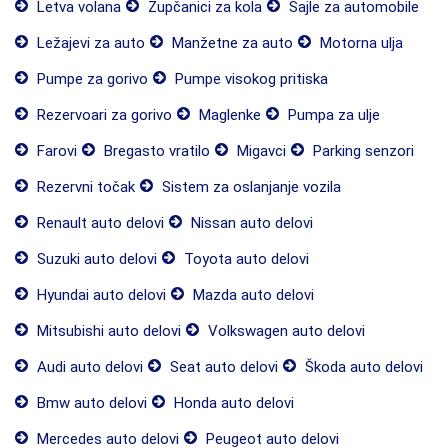
Letva volana
Zupčanici za kola
Sajle za automobile
Ležajevi za auto
Manžetne za auto
Motorna ulja
Pumpe za gorivo
Pumpe visokog pritiska
Rezervoari za gorivo
Maglenke
Pumpa za ulje
Farovi
Bregasto vratilo
Migavci
Parking senzori
Rezervni točak
Sistem za oslanjanje vozila
Renault auto delovi
Nissan auto delovi
Suzuki auto delovi
Toyota auto delovi
Hyundai auto delovi
Mazda auto delovi
Mitsubishi auto delovi
Volkswagen auto delovi
Audi auto delovi
Seat auto delovi
Škoda auto delovi
Bmw auto delovi
Honda auto delovi
Mercedes auto delovi
Peugeot auto delovi