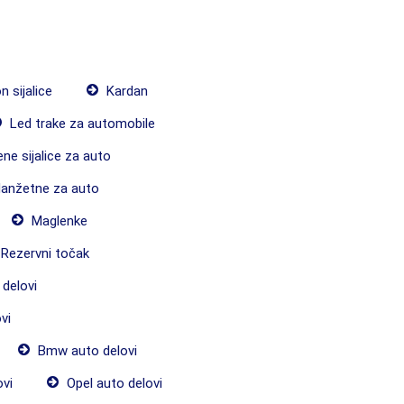
 sijalice
Kardan
Led trake za automobile
ne sijalice za auto
anžetne za auto
Maglenke
Rezervni točak
delovi
vi
Bmw auto delovi
ovi
Opel auto delovi