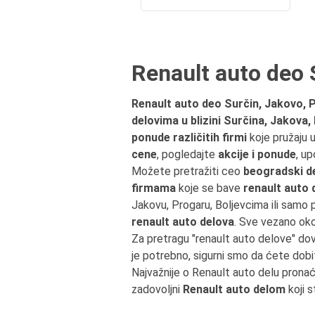
Renault auto deo S
Renault auto deo Surčin, Jakovo, P
delovima u blizini Surčina, Jakova
ponude različitih firmi
koje pružaju
cene
, pogledajte
akcije i ponude
, u
Možete pretražiti ceo
beogradski de
firmama
koje se bave
renault auto 
Jakovu, Progaru, Boljevcima ili samo
renault auto delova
. Sve vezano ok
Za pretragu "renault auto delove" do
je potrebno, sigurni smo da ćete dobi
Najvažnije o Renault auto delu prona
zadovoljni
Renault auto delom
koji s