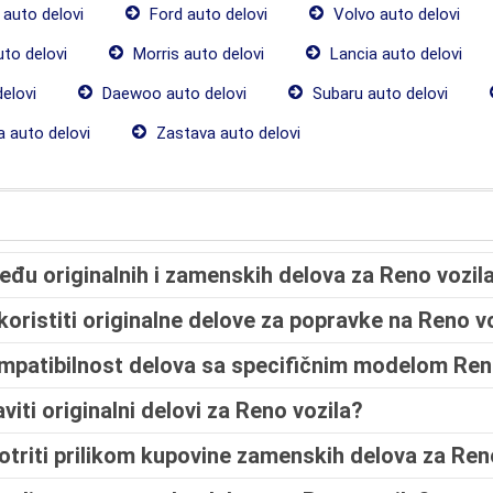
auto delovi
Ford auto delovi
Volvo auto delovi
uto delovi
Morris auto delovi
Lancia auto delovi
elovi
Daewoo auto delovi
Subaru auto delovi
 auto delovi
Zastava auto delovi
među originalnih i zamenskih delova za Reno vozil
e koristiti originalne delove za popravke na Reno v
mpatibilnost delova sa specifičnim modelom Ren
ti originalni delovi za Reno vozila?
otriti prilikom kupovine zamenskih delova za Re