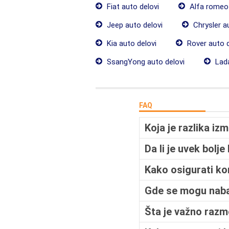
Fiat auto delovi
Alfa romeo 
Jeep auto delovi
Chrysler a
Kia auto delovi
Rover auto d
SsangYong auto delovi
Lada
FAQ
Koja je razlika iz
Da li je uvek bolj
Kako osigurati ko
Gde se mogu nabavi
Šta je važno razm