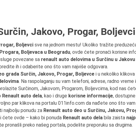
určin, Jakovo, Progar, Boljevci
rogar, Boljevci
sve na jednom mestu! Ukoliko tražite preduzeć
, Progara, Boljevaca u Beogradu
, ovde ćete pronaći korisne inf
 usluge povezane sa
renault auto delovima u Surčinu u Jakovu
poredite ih i odaberite ono što vam najviše odgovara.
o grada Surčin, Jakovo, Progar, Boljevce
i u nekoliko klikova
delovima
. Na raspolaganju su vam telefoni, adrese, radno vreme i 
 prolazite Surčinom, Jakovom, Progarom, Boljevcima, kod nas će
o
Renault auto dela
, kao i druge
korisne informacije
, dostupne
voljno par klikova na portalu 011info.com da nađete ono što va
ti najbolju ponudu za
Renault auto deo u Surčinu, Jakovu, Pro
ći ćete ovde – kako bi ponuda
Renault auto dela
bila zaista
najp
te pronašli preko našeg portala, podelite preporuku sa drugima.