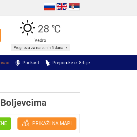
28 ℃
Vedro
Prognoza za narednih 5 dana
posao
Podkast
Preporuke iz Srbije
 Boljevcima
ENE
PRIKAŽI NA MAPI