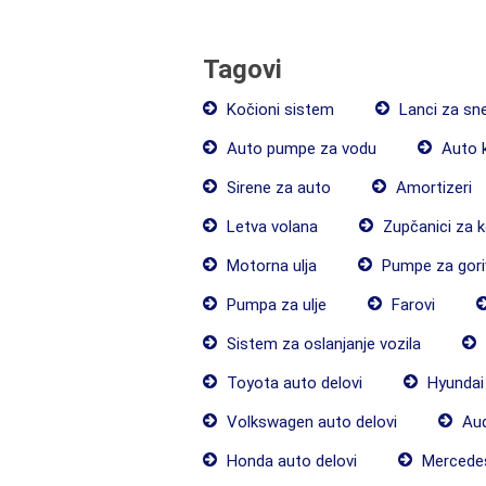
Tagovi
Kočioni sistem
Lanci za sn
Auto pumpe za vodu
Auto 
Sirene za auto
Amortizeri
Letva volana
Zupčanici za k
Motorna ulja
Pumpe za gori
Pumpa za ulje
Farovi
Sistem za oslanjanje vozila
Toyota auto delovi
Hyundai 
Volkswagen auto delovi
Aud
Honda auto delovi
Mercedes