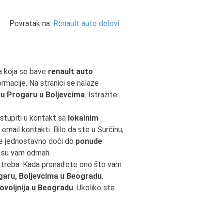
Povratak na:
Renault auto delovi
a koja se bave
renault auto
ormacije. Na stranici se nalaze
 u Progaru u Boljevcima
. Istražite
 stupiti u kontakt sa
lokalnim
email kontakti. Bilo da ste u Surčinu,
te jednostavno doći do
ponude
 su vam odmah.
m treba. Kada pronađete ono što vam
garu, Boljevcima u Beogradu
.
ovoljnija u Beogradu
. Ukoliko ste