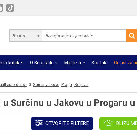
Biznis
Info kutak
O Beogradu
Magazin
Kontakt
Oglasi za 
ault auto delovi
Surčin, Jakovo, Progar, Boljevci
i u Surčinu u Jakovu u Progaru u
OTVORITE FILTERE
BLIZU M