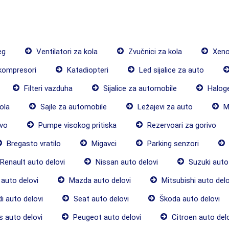
eg
Ventilatori za kola
Zvučnici za kola
Xenon
kompresori
Katadiopteri
Led sijalice za auto
Filteri vazduha
Sijalice za automobile
Haloge
ola
Sajle za automobile
Ležajevi za auto
M
vo
Pumpe visokog pritiska
Rezervoari za gorivo
Bregasto vratilo
Migavci
Parking senzori
Renault auto delovi
Nissan auto delovi
Suzuki auto 
auto delovi
Mazda auto delovi
Mitsubishi auto delo
i auto delovi
Seat auto delovi
Škoda auto delovi
 auto delovi
Peugeot auto delovi
Citroen auto del