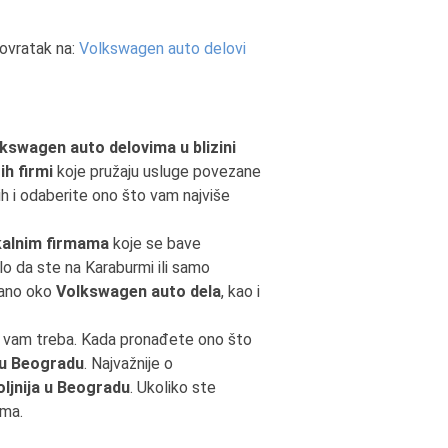
ovratak na:
Volkswagen auto delovi
kswagen auto delovima u blizini
ih firmi
koje pružaju usluge povezane
 ih i odaberite ono što vam najviše
kalnim firmama
koje se bave
lo da ste na Karaburmi ili samo
zano oko
Volkswagen auto dela
, kao i
o vam treba. Kada pronađete ono što
 u Beogradu
. Najvažnije o
oljnija u Beogradu
. Ukoliko ste
ima.