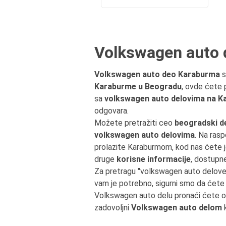
Volkswagen auto
Volkswagen auto deo Karaburma
s
Karaburme u Beogradu
, ovde ćete 
sa
volkswagen auto delovima na K
odgovara.
Možete pretražiti ceo
beogradski d
volkswagen auto delovima
. Na rasp
prolazite Karaburmom, kod nas ćete
druge
korisne informacije
, dostupn
Za pretragu "volkswagen auto delove
vam je potrebno, sigurni smo da ćete 
Volkswagen auto delu pronaći ćete 
zadovoljni
Volkswagen auto delom
k