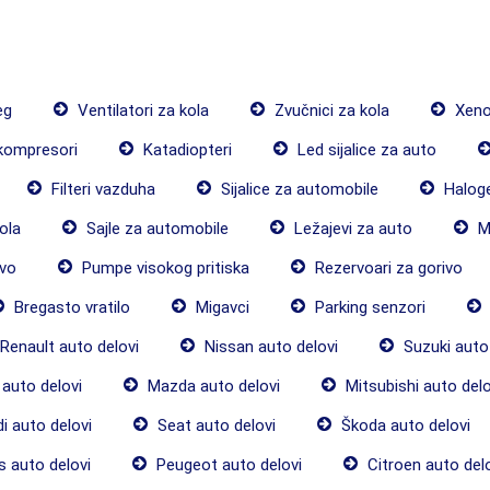
eg
Ventilatori za kola
Zvučnici za kola
Xenon
kompresori
Katadiopteri
Led sijalice za auto
Filteri vazduha
Sijalice za automobile
Haloge
ola
Sajle za automobile
Ležajevi za auto
M
vo
Pumpe visokog pritiska
Rezervoari za gorivo
Bregasto vratilo
Migavci
Parking senzori
Renault auto delovi
Nissan auto delovi
Suzuki auto 
auto delovi
Mazda auto delovi
Mitsubishi auto delo
i auto delovi
Seat auto delovi
Škoda auto delovi
 auto delovi
Peugeot auto delovi
Citroen auto del