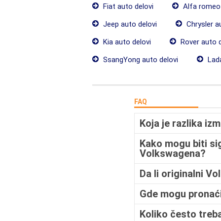
Fiat auto delovi
Alfa romeo 
Jeep auto delovi
Chrysler a
Kia auto delovi
Rover auto d
SsangYong auto delovi
Lada
FAQ
Koja je razlika i
Kako mogu biti si
Volkswagena?
Da li originalni 
Gde mogu pronaći
Koliko često treb