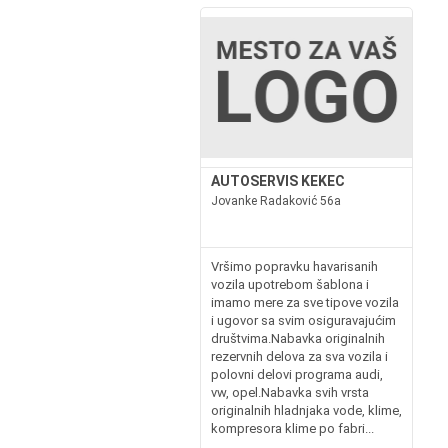
AUTOSERVIS KEKEC
Jovanke Radaković 56a
Vršimo popravku havarisanih
vozila upotrebom šablona i
imamo mere za sve tipove vozila
i ugovor sa svim osiguravajućim
društvima.Nabavka originalnih
rezervnih delova za sva vozila i
polovni delovi programa audi,
vw, opel.Nabavka svih vrsta
originalnih hladnjaka vode, klime,
kompresora klime po fabri...