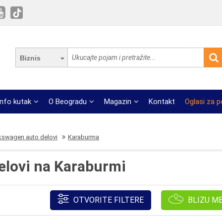
Biznis
Info kutak
O Beogradu
Magazin
Kontakt
Oglasi za 
kswagen auto delovi
Karaburma
elovi na Karaburmi
OTVORITE FILTERE
BLIZU M