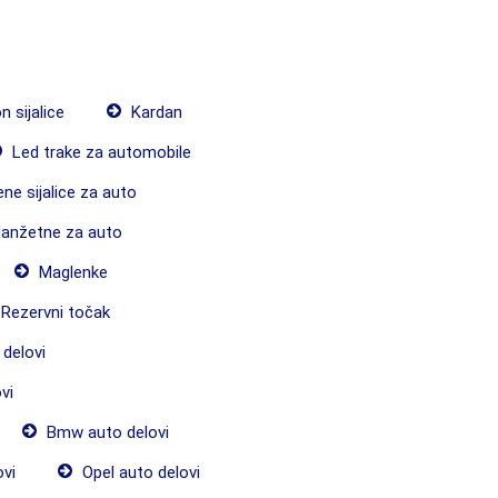
 sijalice
Kardan
Led trake za automobile
ne sijalice za auto
anžetne za auto
Maglenke
Rezervni točak
delovi
vi
Bmw auto delovi
ovi
Opel auto delovi