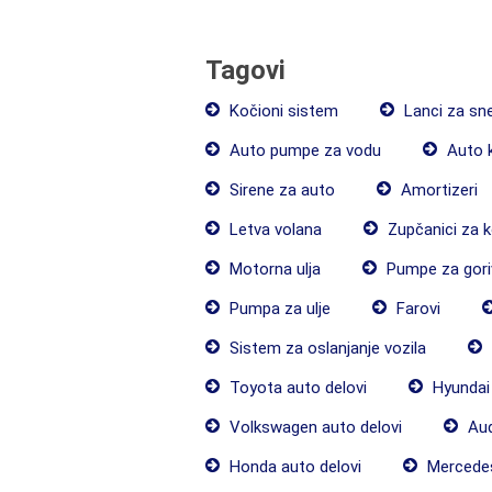
Tagovi
Kočioni sistem
Lanci za sn
Auto pumpe za vodu
Auto 
Sirene za auto
Amortizeri
Letva volana
Zupčanici za k
Motorna ulja
Pumpe za gori
Pumpa za ulje
Farovi
Sistem za oslanjanje vozila
Toyota auto delovi
Hyundai 
Volkswagen auto delovi
Aud
Honda auto delovi
Mercedes