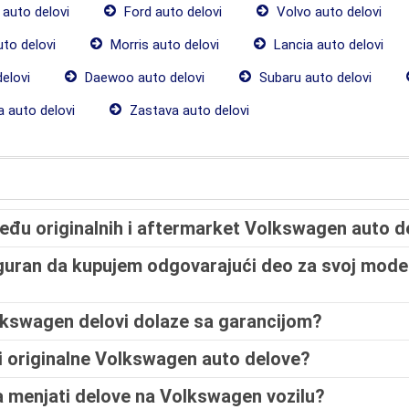
auto delovi
Ford auto delovi
Volvo auto delovi
uto delovi
Morris auto delovi
Lancia auto delovi
elovi
Daewoo auto delovi
Subaru auto delovi
 auto delovi
Zastava auto delovi
zmeđu originalnih i aftermarket Volkswagen auto 
guran da kupujem odgovarajući deo za svoj mode
Volkswagen delovi dolaze sa garancijom?
 originalne Volkswagen auto delove?
a menjati delove na Volkswagen vozilu?