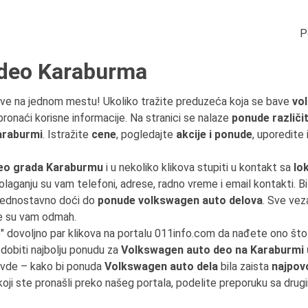
P
 deo Karaburma
ve na jednom mestu! Ukoliko tražite preduzeća koja se bave
vol
pronaći korisne informacije. Na stranici se nalaze
ponude različit
araburmi
. Istražite
cene
, pogledajte
akcije i ponude
, uporedite
eo grada Karaburmu
i u nekoliko klikova stupiti u kontakt sa
lo
olaganju su vam telefoni, adrese, radno vreme i email kontakti. Bi
 jednostavno doći do
ponude volkswagen auto delova
. Sve ve
e su vam odmah.
" dovoljno par klikova na portalu 011info.com da nađete ono št
dobiti najbolju ponudu za
Volkswagen auto deo na Karaburmi
ovde – kako bi ponuda
Volkswagen auto dela
bila zaista
najpov
oji ste pronašli preko našeg portala, podelite preporuku sa drug