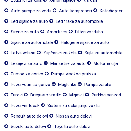
Zvučnici za kola
Xenon sijalice
Kardan
Auto pumpe za vodu
Auto kompresori
Katadiopteri
Led sijalice za auto
Led trake za automobile
Sirene za auto
Amortizeri
Filteri vazduha
Sijalice za automobile
Halogene sijalice za auto
Letva volana
Zupčanici za kola
Sajle za automobile
Ležajevi za auto
Manžetne za auto
Motorna ulja
Pumpe za gorivo
Pumpe visokog pritiska
Rezervoari za gorivo
Maglenke
Pumpa za ulje
Farovi
Bregasto vratilo
Migavci
Parking senzori
Rezervni točak
Sistem za oslanjanje vozila
Renault auto delovi
Nissan auto delovi
Suzuki auto delovi
Toyota auto delovi