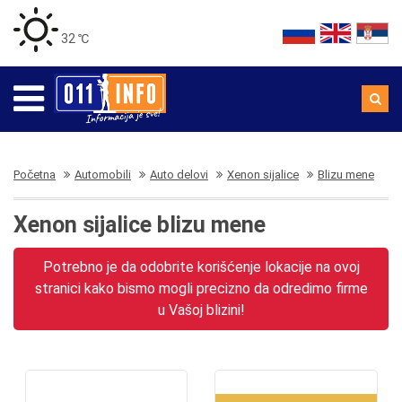
32 ℃
Početna
Automobili
Auto delovi
Xenon sijalice
Blizu mene
Xenon sijalice blizu mene
Potrebno je da odobrite korišćenje lokacije na ovoj
stranici kako bismo mogli precizno da odredimo firme
u Vašoj blizini!