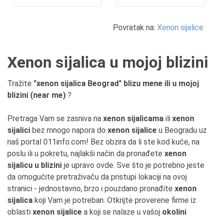
Povratak na:
Xenon sijalice
Xenon sijalica u mojoj blizini
Tražite
"xenon sijalica Beograd" blizu mene ili u mojoj
blizini (near me)
?
Pretraga Vam se zasniva na
xenon sijalicama
ili
xenon
sijalici
bez mnogo napora do
xenon sijalice
u Beogradu uz
naš portal 011info.com! Bez obzira da li ste kod kuće, na
poslu ili u pokretu, najlakši način da pronađete
xenon
sijalicu u blizini
je upravo ovde. Sve što je potrebno jeste
da omogućite pretraživaču da pristupi lokaciji na ovoj
stranici - jednostavno, brzo i pouzdano pronađite
xenon
sijalica
koji Vam je potreban. Otkrijte proverene firme iz
oblasti
xenon sijalice
a koji se nalaze u vašoj
okolini