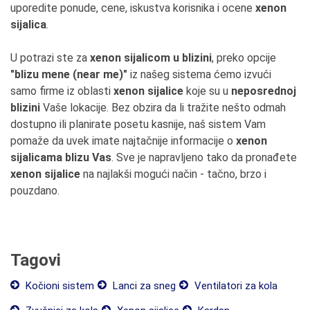
uporedite ponude, cene, iskustva korisnika i ocene
xenon
sijalica
.
U potrazi ste za
xenon sijalicom u blizini
, preko opcije
"blizu mene (near me)"
iz našeg sistema ćemo izvući
samo firme iz oblasti
xenon sijalice
koje su u
neposrednoj
blizini
Vaše lokacije. Bez obzira da li tražite nešto odmah
dostupno ili planirate posetu kasnije, naš sistem Vam
pomaže da uvek imate najtačnije informacije o
xenon
sijalicama blizu Vas
. Sve je napravljeno tako da pronađete
xenon sijalice
na najlakši mogući način - tačno, brzo i
pouzdano.
Tagovi
Kočioni sistem
Lanci za sneg
Ventilatori za kola