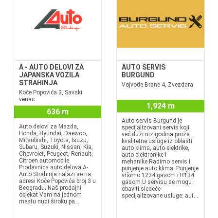
A - AUTO DELOVI ZA
AUTO SERVIS
JAPANSKA VOZILA
BURGUND
STRAHINJA
Vojvode Brane 4, Zvezdara
Koče Popovića 3, Savski
venac
1,924 m
636 m
Auto servis Burgund je
Auto delovi za Mazda,
specijalizovani servis koji
Honda, Hyundai, Daewoo,
već duži niz godina pruža
Mitsubishi, Toyota, Isuzu,
kvalitetne usluge iz oblasti
Subaru, Suzuki, Nissan, Kia,
auto klima, auto-elektrike,
Chevrolet, Peugeot, Renault,
auto-elektronike i
Citroen automobile.
mehanike.Radimo servis i
Prodavnica auto delova A-
punjenje auto klima. Punjenje
Auto Strahinja nalazi se na
vršimo 1234 gasom i R134
adresi Koče Popovića broj 3 u
gasom.U servisu se mogu
Beogradu. Naš prodajni
obaviti sledeće
objekat Vam na jednom
specijalizovane usluge: aut...
mestu nudi široku pa...