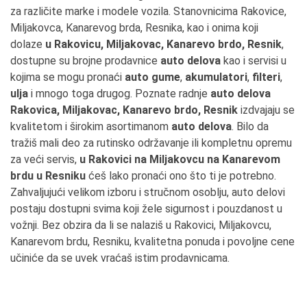
za različite marke i modele vozila. Stanovnicima Rakovice,
Miljakovca, Kanarevog brda, Resnika, kao i onima koji
dolaze
u Rakovicu, Miljakovac, Kanarevo brdo, Resnik
,
dostupne su brojne prodavnice
auto delova
kao i servisi u
kojima se mogu pronaći
auto gume
,
akumulatori
,
filteri
,
ulja
i mnogo toga drugog. Poznate radnje
auto delova
Rakovica, Miljakovac, Kanarevo brdo, Resnik
izdvajaju se
kvalitetom i širokim asortimanom
auto delova
. Bilo da
tražiš mali deo za rutinsko održavanje ili kompletnu opremu
za veći servis,
u Rakovici na Miljakovcu na Kanarevom
brdu u Resniku
ćeš lako pronaći ono što ti je potrebno.
Zahvaljujući velikom izboru i stručnom osoblju, auto delovi
postaju dostupni svima koji žele sigurnost i pouzdanost u
vožnji. Bez obzira da li se nalaziš u Rakovici, Miljakovcu,
Kanarevom brdu, Resniku, kvalitetna ponuda i povoljne cene
učiniće da se uvek vraćaš istim prodavnicama.