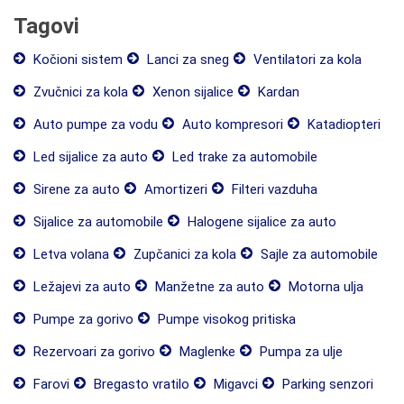
Tagovi
Kočioni sistem
Lanci za sneg
Ventilatori za kola
Zvučnici za kola
Xenon sijalice
Kardan
Auto pumpe za vodu
Auto kompresori
Katadiopteri
Led sijalice za auto
Led trake za automobile
Sirene za auto
Amortizeri
Filteri vazduha
Sijalice za automobile
Halogene sijalice za auto
Letva volana
Zupčanici za kola
Sajle za automobile
Ležajevi za auto
Manžetne za auto
Motorna ulja
Pumpe za gorivo
Pumpe visokog pritiska
Rezervoari za gorivo
Maglenke
Pumpa za ulje
Farovi
Bregasto vratilo
Migavci
Parking senzori