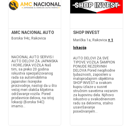
AMC NACIONAL AUTO
SHOP INVEST
Borska 94c, Rakovica
Marička 1a, Rakovica
+ 1
lokacija
NACIONAL AUTO SERVIS I
AUTO DELOVI ZA SVE
AUTO DELOVI ZA JAPANSKA
TIPOVE VOZILA ŠAMPION
I KOREJSKA VOZILA Naš
PONUDE REZERVNIH
tim, sa preko 20 godina
DELOVA Pored neophodne
iskustva specijalizovanog
ljubaznosti, zaposleni u
rada sa automobilima
maloprodajnim objektima
japanske i korejske
SHOP INVEST-a svakom
proizvodnje, nastoji da u što
kupcu izlaze u susret
većoj meri olakša klijetima
stručnim savetima vezanim
održavanje vozila. Pored
za kupovinu dela. Njihovo
prodavnice delova, na istoj
iskustvo u svakodnevnom
lokaciji (Borska 94C)
radu sa delovima, stalno
imamo...
usavršavanje
posećivanjem...