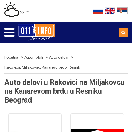
23 ℃
Početna
Automobili
Auto delovi
Rakovica, Miljakovac, Kanarevo brdo, Resnik
Auto delovi u Rakovici na Miljakovcu
na Kanarevom brdu u Resniku
Beograd