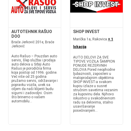
AUTOTEHNIK RAŠUO
SHOP INVEST
DOO
Marička 1a, Rakovica
+ 1
Braće Jerković 201e, Braće
Jerković
lokacija
Auto Rašuo – Pouzdan auto
AUTO DELOVI ZA SVE
servis, šlep služba i prodaja
TIPOVE VOZILA ŠAMPION
auto delova u Srbiji Auto
PONUDE REZERVNIH
Rašuo je porodična firma
DELOVA Pored neophodne
koja postoji od 1996. godine.
ljubaznosti, zaposleni u
Već više od 25 godina
maloprodajnim objektima
pružamo servis, održavanje i
SHOP INVEST-a svakom
popravku vozila, uvek sa
kupcu izlaze u susret
ciljem da naši klijenti budu
stručnim savetima vezanim
sigurni i zadovoljni. Osim
za kupovinu dela. Njihovo
što brinemo o vašem
iskustvo u svakodnevnom
automobilu...
radu sa delovima, stalno
usavršavanje
posećivanjem...