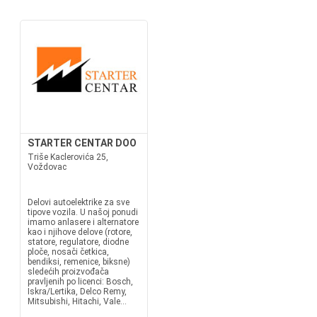
STARTER CENTAR DOO
Triše Kaclerovića 25,
Voždovac
Delovi autoelektrike za sve
tipove vozila. U našoj ponudi
imamo anlasere i alternatore
kao i njihove delove (rotore,
statore, regulatore, diodne
ploče, nosači četkica,
bendiksi, remenice, biksne)
sledećih proizvođača
pravljenih po licenci: Bosch,
Iskra/Lertika, Delco Remy,
Mitsubishi, Hitachi, Vale...