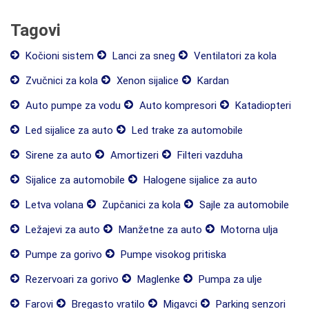
Tagovi
Kočioni sistem
Lanci za sneg
Ventilatori za kola
Zvučnici za kola
Xenon sijalice
Kardan
Auto pumpe za vodu
Auto kompresori
Katadiopteri
Led sijalice za auto
Led trake za automobile
Sirene za auto
Amortizeri
Filteri vazduha
Sijalice za automobile
Halogene sijalice za auto
Letva volana
Zupčanici za kola
Sajle za automobile
Ležajevi za auto
Manžetne za auto
Motorna ulja
Pumpe za gorivo
Pumpe visokog pritiska
Rezervoari za gorivo
Maglenke
Pumpa za ulje
Farovi
Bregasto vratilo
Migavci
Parking senzori