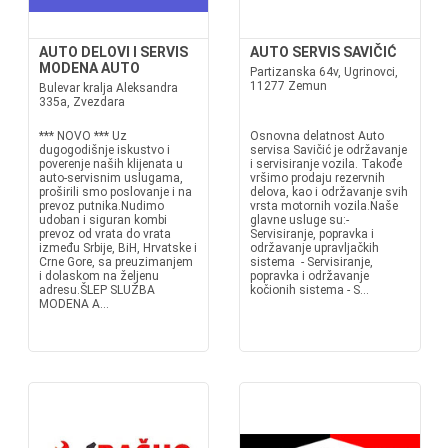
AUTO DELOVI I SERVIS
AUTO SERVIS SAVIČIĆ
MODENA AUTO
Partizanska 64v, Ugrinovci,
11277 Zemun
Bulevar kralja Aleksandra
335a, Zvezdara
*** NOVO *** Uz
Osnovna delatnost Auto
dugogodišnje iskustvo i
servisa Savičić je održavanje
poverenje naših klijenata u
i servisiranje vozila. Takođe
auto-servisnim uslugama,
vršimo prodaju rezervnih
proširili smo poslovanje i na
delova, kao i održavanje svih
prevoz putnika.Nudimo
vrsta motornih vozila.Naše
udoban i siguran kombi
glavne usluge su:-
prevoz od vrata do vrata
Servisiranje, popravka i
između Srbije, BiH, Hrvatske i
održavanje upravljačkih
Crne Gore, sa preuzimanjem
sistema - Servisiranje,
i dolaskom na željenu
popravka i održavanje
adresu.ŠLEP SLUŽBA
kočionih sistema - S...
MODENA A...