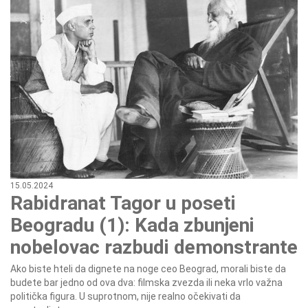
15.05.2024
Rabidranat Tagor u poseti
Beogradu (1): Kada zbunjeni
nobelovac razbudi demonstrante
Ako biste hteli da dignete na noge ceo Beograd, morali biste da
budete bar jedno od ova dva: filmska zvezda ili neka vrlo važna
politička figura. U suprotnom, nije realno očekivati da