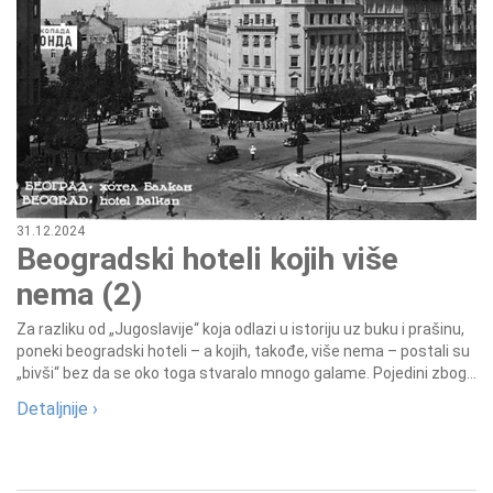
31.12.2024
Beogradski hoteli kojih više
nema (2)
Za razliku od „Jugoslavije“ koja odlazi u istoriju uz buku i prašinu,
poneki beogradski hoteli – a kojih, takođe, više nema – postali su
„bivši“ bez da se oko toga stvaralo mnogo galame. Pojedini zbog...
Detaljnije ›