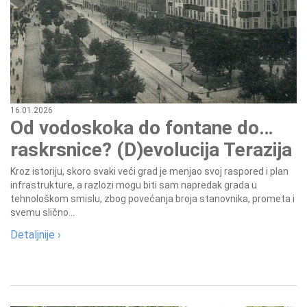
16.01.2026
Od vodoskoka do fontane do…
raskrsnice? (D)evolucija Terazija
Kroz istoriju, skoro svaki veći grad je menjao svoj raspored i plan
infrastrukture, a razlozi mogu biti sam napredak grada u
tehnološkom smislu, zbog povećanja broja stanovnika, prometa i
svemu slično...
Detaljnije ›