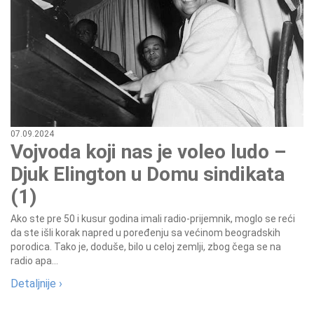
07.09.2024
Vojvoda koji nas je voleo ludo –
Djuk Elington u Domu sindikata
(1)
Ako ste pre 50 i kusur godina imali radio-prijemnik, moglo se reći
da ste išli korak napred u poređenju sa većinom beogradskih
porodica. Tako je, doduše, bilo u celoj zemlji, zbog čega se na
radio apa...
Detaljnije ›