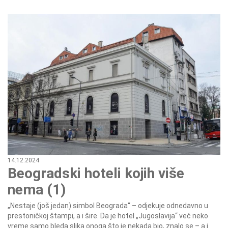
14.12.2024
Beogradski hoteli kojih više
nema (1)
„Nestaje (još jedan) simbol Beograda“ – odjekuje odnedavno u
prestoničkoj štampi, a i šire. Da je hotel „Jugoslavija“ već neko
vreme samo bleda slika onoga što je nekada bio, znalo se – a i