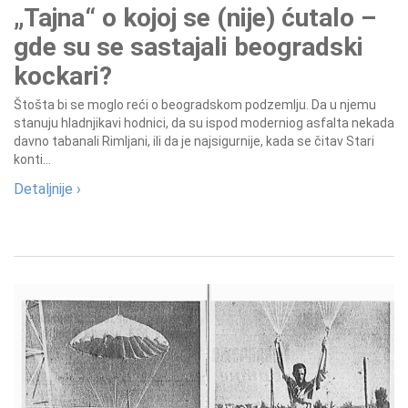
„Tajna“ o kojoj se (nije) ćutalo –
gde su se sastajali beogradski
kockari?
Štošta bi se moglo reći o beogradskom podzemlju. Da u njemu
stanuju hladnjikavi hodnici, da su ispod moderniog asfalta nekada
davno tabanali Rimljani, ili da je najsigurnije, kada se čitav Stari
konti...
Detaljnije ›