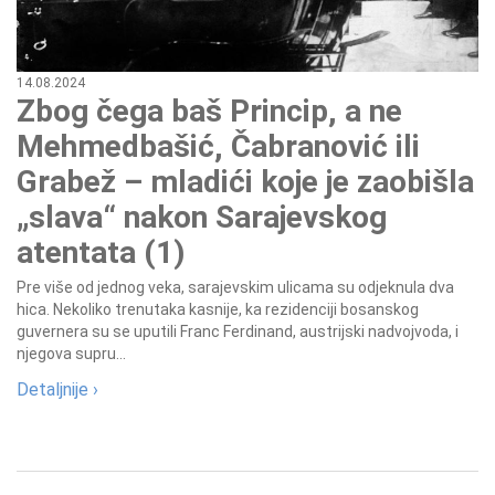
14.08.2024
Zbog čega baš Princip, a ne
Mehmedbašić, Čabranović ili
Grabež – mladići koje je zaobišla
„slava“ nakon Sarajevskog
atentata (1)
Pre više od jednog veka, sarajevskim ulicama su odjeknula dva
hica. Nekoliko trenutaka kasnije, ka rezidenciji bosanskog
guvernera su se uputili Franc Ferdinand, austrijski nadvojvoda, i
njegova supru...
Detaljnije ›