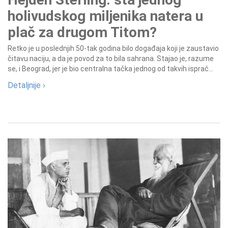
holivudskog miljenika natera u
plač za drugom Titom?
Retko je u poslednjih 50-tak godina bilo događaja koji je zaustavio
čitavu naciju, a da je povod za to bila sahrana. Stajao je, razume
se, i Beograd, jer je bio centralna tačka jednog od takvih isprać...
Detaljnije ›