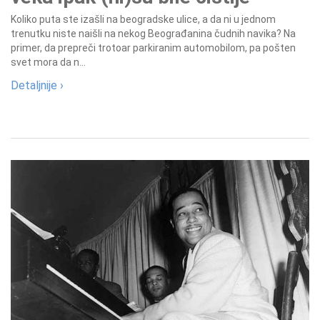
Koliko puta ste izašli na beogradske ulice, a da ni u jednom
trenutku niste naišli na nekog Beograđanina čudnih navika? Na
primer, da prepreči trotoar parkiranim automobilom, pa pošten
svet mora da n...
Detaljnije ›