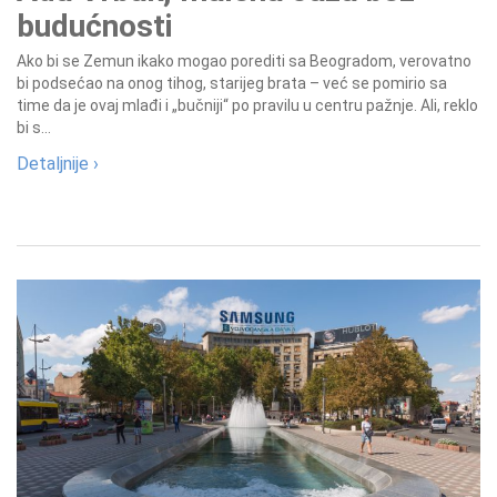
budućnosti
Ako bi se Zemun ikako mogao porediti sa Beogradom, verovatno
bi podsećao na onog tihog, starijeg brata – već se pomirio sa
time da je ovaj mlađi i „bučniji“ po pravilu u centru pažnje. Ali, reklo
bi s...
Detaljnije ›