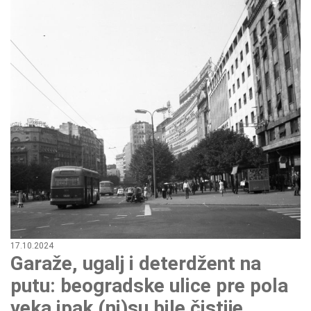
17.10.2024
Garaže, ugalj i deterdžent na
putu: beogradske ulice pre pola
veka ipak (ni)su bile čistije