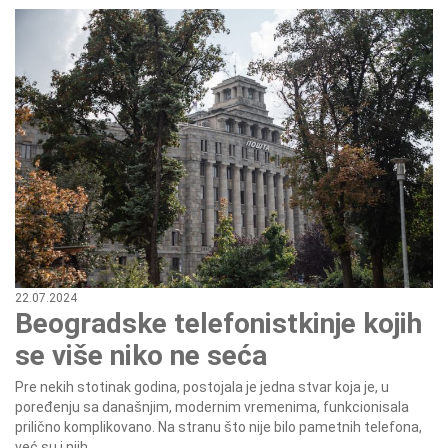
22.07.2024
Beogradske telefonistkinje kojih
se više niko ne seća
Pre nekih stotinak godina, postojala je jedna stvar koja je, u
poređenju sa današnjim, modernim vremenima, funkcionisala
prilično komplikovano. Na stranu što nije bilo pametnih telefona,
već su i njih...