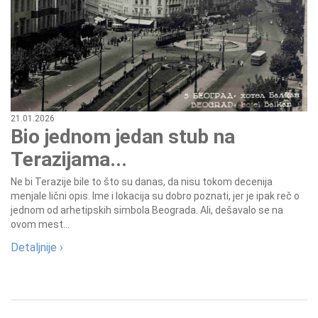
21.01.2026
Bio jednom jedan stub na
Terazijama...
Ne bi Terazije bile to što su danas, da nisu tokom decenija
menjale lični opis. Ime i lokacija su dobro poznati, jer je ipak reč o
jednom od arhetipskih simbola Beograda. Ali, dešavalo se na
ovom mest...
Detaljnije ›