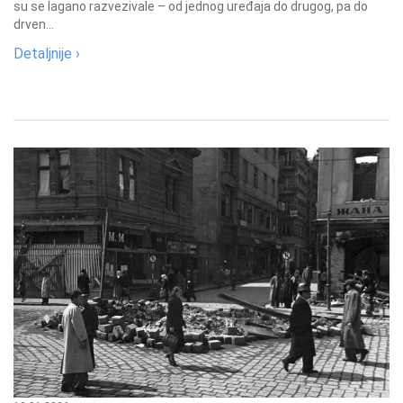
su se lagano razvezivale – od jednog uređaja do drugog, pa do
drven...
Detaljnije ›