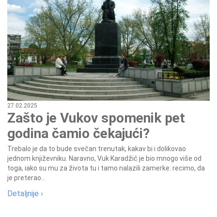
27.02.2025
Zašto je Vukov spomenik pet
godina čamio čekajući?
Trebalo je da to bude svečan trenutak, kakav bi i dolikovao
jednom književniku. Naravno, Vuk Karadžić je bio mnogo više od
toga, iako su mu za života tu i tamo nalazili zamerke: recimo, da
je preterao...
Detaljnije ›