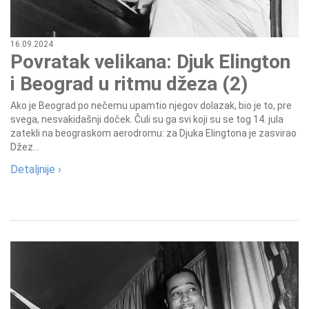
16.09.2024
Povratak velikana: Djuk Elington
i Beograd u ritmu džeza (2)
Ako je Beograd po nečemu upamtio njegov dolazak, bio je to, pre
svega, nesvakidašnji doček. Čuli su ga svi koji su se tog 14. jula
zatekli na beograskom aerodromu: za Djuka Elingtona je zasvirao
Džez...
Detaljnije ›