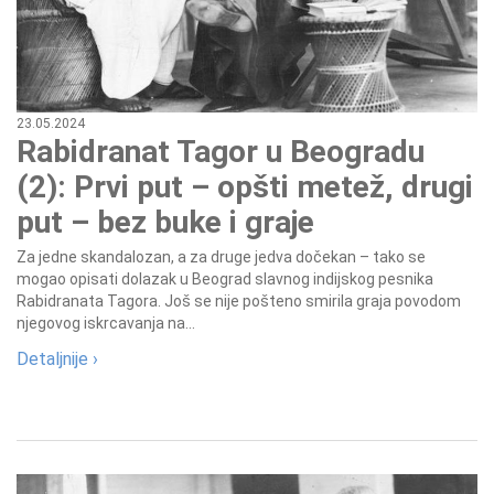
23.05.2024
Rabidranat Tagor u Beogradu
(2): Prvi put – opšti metež, drugi
put – bez buke i graje
Za jedne skandalozan, a za druge jedva dočekan – tako se
mogao opisati dolazak u Beograd slavnog indijskog pesnika
Rabidranata Tagora. Još se nije pošteno smirila graja povodom
njegovog iskrcavanja na...
Detaljnije ›