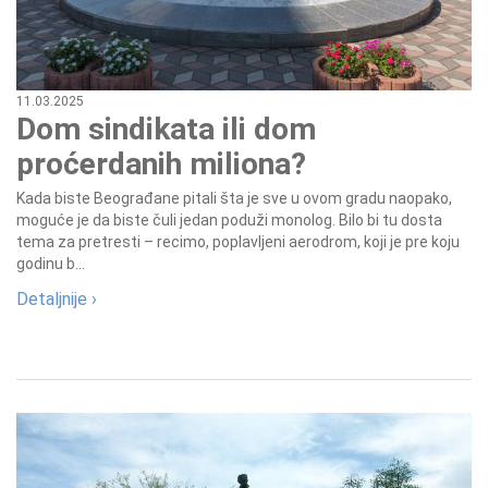
11.03.2025
Dom sindikata ili dom
proćerdanih miliona?
Kada biste Beograđane pitali šta je sve u ovom gradu naopako,
moguće je da biste čuli jedan poduži monolog. Bilo bi tu dosta
tema za pretresti – recimo, poplavljeni aerodrom, koji je pre koju
godinu b...
Detaljnije ›