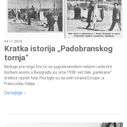
04.11.2024
Kratka istorija „Padobranskog
tornja“
Nedugo pre nego što će se jugoslovenskim nebom razleteti
borbeni avioni, u Beogradu su, leta 1938. već bile „parkirane“
letelice raznih fela. Pristigle su sa svih strana Evrope: iz
Francuske, Italije,...
Detaljnije ›