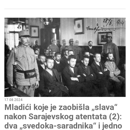
17.08.2024
Mladići koje je zaobišla „slava“
nakon Sarajevskog atentata (2):
dva „svedoka-saradnika“ i jedno