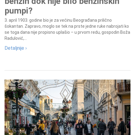
benzin dok nije bilo benzinskih
pumpi?
3. april 1903. godine bio je za većinu Beograđana prilično
šokantan. Zapravo, moglo se tek na prste jedne ruke nabrojati ko
se toga dana nije propisno uplašio – u prvom redu, gospodin Boža
Radulović,...
Detaljnije ›