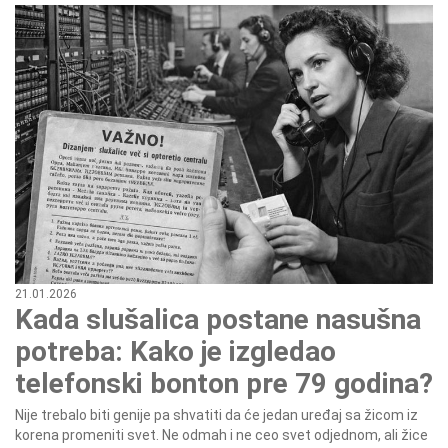
21.01.2026
Kada slušalica postane nasušna
potreba: Kako je izgledao
telefonski bonton pre 79 godina?
Nije trebalo biti genije pa shvatiti da će jedan uređaj sa žicom iz
korena promeniti svet. Ne odmah i ne ceo svet odjednom, ali žice