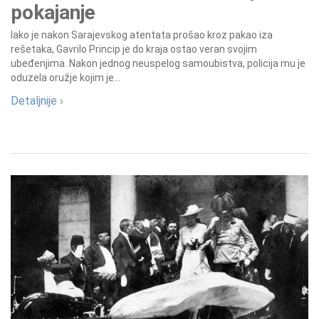
pokajanje
Iako je nakon Sarajevskog atentata prošao kroz pakao iza
rešetaka, Gavrilo Princip je do kraja ostao veran svojim
ubeđenjima. Nakon jednog neuspelog samoubistva, policija mu je
oduzela oružje kojim je...
Detaljnije ›