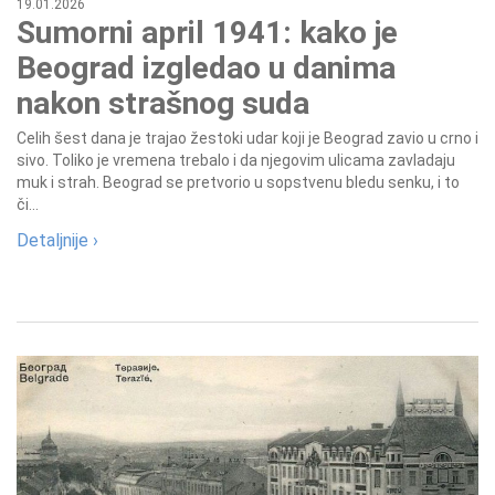
19.01.2026
Sumorni april 1941: kako je
Beograd izgledao u danima
nakon strašnog suda
Celih šest dana je trajao žestoki udar koji je Beograd zavio u crno i
sivo. Toliko je vremena trebalo i da njegovim ulicama zavladaju
muk i strah. Beograd se pretvorio u sopstvenu bledu senku, i to
či...
Detaljnije ›