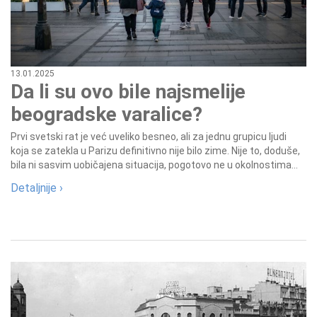
13.01.2025
Da li su ovo bile najsmelije
beogradske varalice?
Prvi svetski rat je već uveliko besneo, ali za jednu grupicu ljudi
koja se zatekla u Parizu definitivno nije bilo zime. Nije to, doduše,
bila ni sasvim uobičajena situacija, pogotovo ne u okolnostima...
Detaljnije ›