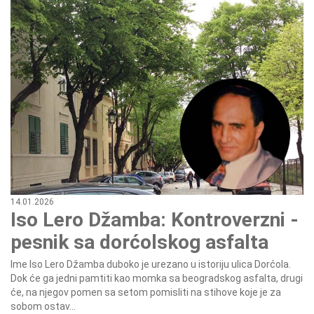
14.01.2026
Iso Lero Džamba: Kontroverzni -
pesnik sa dorćolskog asfalta
Ime Iso Lero Džamba duboko je urezano u istoriju ulica Dorćola.
Dok će ga jedni pamtiti kao momka sa beogradskog asfalta, drugi
će, na njegov pomen sa setom pomisliti na stihove koje je za
sobom ostav...