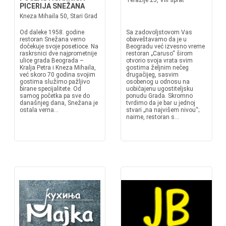
Terazije 23, VIII sprat
PICERIJA SNEŽANA
Kneza Mihaila 50, Stari Grad
Od daleke 1958. godine
Sa zadovoljstovom Vas
restoran Snežana verno
obaveštavamo da je u
dočekuje svoje posetioce. Na
Beogradu već izvesno vreme
raskrsnici dve najprometnije
restoran „Caruso“ širom
ulice grada Beograda –
otvorio svoja vrata svim
Kralja Petra i Kneza Mihaila,
gostima željnim nečeg
već skoro 70 godina svojim
drugačijeg, sasvim
gostima služimo pažljivo
osobenog u odnosu na
birane specijalitete. Od
uobičajenu ugostiteljsku
samog početka pa sve do
ponudu Grada. Skromno
današnjeg dana, Snežana je
tvrdimo da je bar u jednoj
ostala verna...
stvari „na najvišem nivou“;
naime, restoran s...