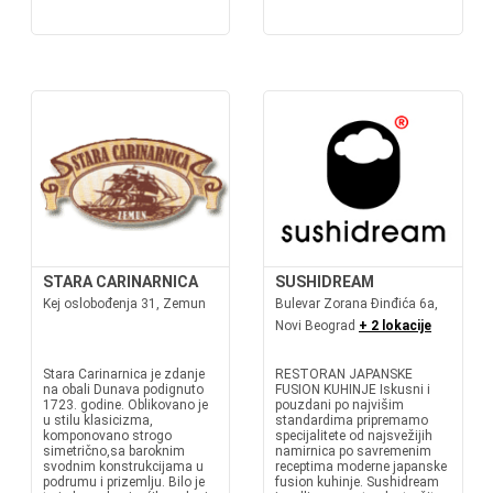
STARA CARINARNICA
SUSHIDREAM
Kej oslobođenja 31, Zemun
Bulevar Zorana Đinđića 6a,
Novi Beograd
+ 2 lokacije
Stara Carinarnica je zdanje
RESTORAN JAPANSKE
na obali Dunava podignuto
FUSION KUHINJE Iskusni i
1723. godine. Oblikovano je
pouzdani po najvišim
u stilu klasicizma,
standardima pripremamo
komponovano strogo
specijalitete od najsvežijih
simetrično,sa baroknim
namirnica po savremenim
svodnim konstrukcijama u
receptima moderne japanske
podrumu i prizemlju. Bilo je
fusion kuhinje. Sushidream