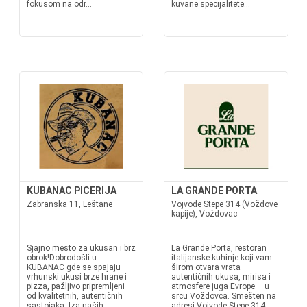
fokusom na odr...
kuvane specijalitete...
KUBANAC PICERIJA
LA GRANDE PORTA
Zabranska 11, Leštane
Vojvode Stepe 314 (Voždove
kapije), Voždovac
Sjajno mesto za ukusan i brz
La Grande Porta, restoran
obrok!Dobrodošli u
italijanske kuhinje koji vam
KUBANAC gde se spajaju
širom otvara vrata
vrhunski ukusi brze hrane i
autentičnih ukusa, mirisa i
pizza, pažljivo pripremljeni
atmosfere juga Evrope – u
od kvalitetnih, autentičnih
srcu Voždovca. Smešten na
sastojaka. Iza naših
adresi Vojvode Stepe 314,