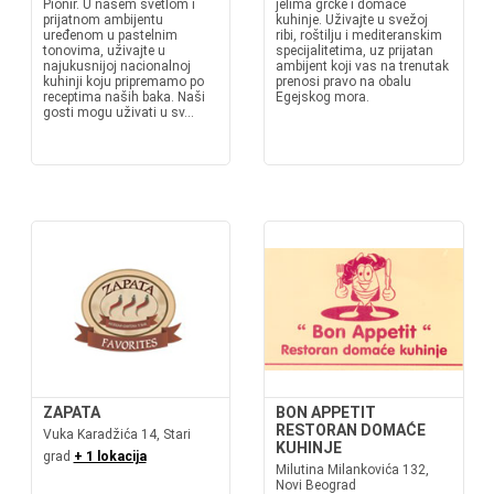
Pionir. U našem svetlom i
jelima grčke i domaće
prijatnom ambijentu
kuhinje. Uživajte u svežoj
uređenom u pastelnim
ribi, roštilju i mediteranskim
tonovima, uživajte u
specijalitetima, uz prijatan
najukusnijoj nacionalnoj
ambijent koji vas na trenutak
kuhinji koju pripremamo po
prenosi pravo na obalu
receptima naših baka. Naši
Egejskog mora.
gosti mogu uživati u sv...
ZAPATA
BON APPETIT
RESTORAN DOMAĆE
Vuka Karadžića 14, Stari
KUHINJE
grad
+ 1 lokacija
Milutina Milankovića 132,
Novi Beograd