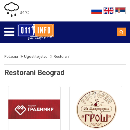
34 ℃
Početna
Ugostiteljstvo
Restorani
Restorani Beograd