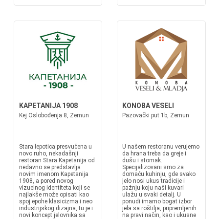
KAPETANIJA 1908
KONOBA VESELI
Kej Oslobođenja 8, Zemun
Pazovački put 1b, Zemun
Stara lepotica presvučena u
U našem restoranu verujemo
novo ruho, nekadašnji
da hrana treba da greje i
restoran Stara Kapetanija od
dušu i stomak.
nedavno se predstavlja
Specijalizovani smo za
novim imenom Kapetanija
domaću kuhinju, gde svako
1908, a pored novog
jelo nosi ukus tradicije i
vizuelnog identiteta koji se
pažnju koju naši kuvari
najlakše može opisati kao
ulažu u svaki detalj. U
spoj epohe klasicizma i neo
ponudi imamo bogat izbor
industrijskog dizajna, tu je i
jela sa roštilja, pripremljenih
novi koncept jelovnika sa
na pravi način, kao i ukusne