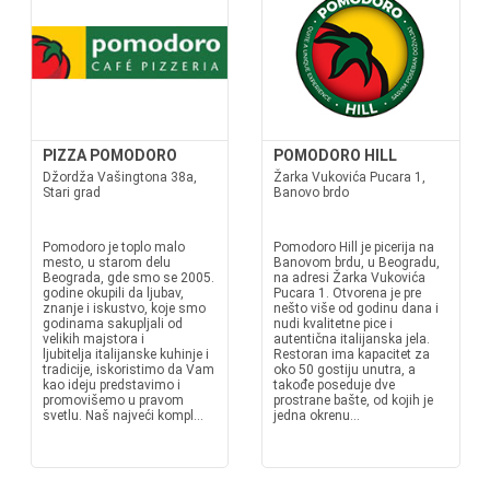
PIZZA POMODORO
POMODORO HILL
Džordža Vašingtona 38a,
Žarka Vukovića Pucara 1,
Stari grad
Banovo brdo
Pomodoro je toplo malo
Pomodoro Hill je picerija na
mesto, u starom delu
Banovom brdu, u Beogradu,
Beograda, gde smo se 2005.
na adresi Žarka Vukovića
godine okupili da ljubav,
Pucara 1. Otvorena je pre
znanje i iskustvo, koje smo
nešto više od godinu dana i
godinama sakupljali od
nudi kvalitetne pice i
velikih majstora i
autentična italijanska jela.
ljubitelja italijanske kuhinje i
Restoran ima kapacitet za
tradicije, iskoristimo da Vam
oko 50 gostiju unutra, a
kao ideju predstavimo i
takođe poseduje dve
promovišemo u pravom
prostrane bašte, od kojih je
svetlu. Naš najveći kompl...
jedna okrenu...