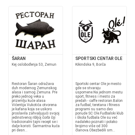
ŠARAN
SPORTSKI CENTAR OLE
Kej oslobođenja 53, Zemun
Kikindska 9, Borča
Restoran Šaran odražava
Sportski centar Ole je mesto
duh modernog Zemunskog
gde se stvaraju
alasa i samog Zemuna. Pre
uspomene.Na jednom mestu
preko jednog veka u
sport, fitness i mesto za
prizemlju kuće alasa
predah - caffe restoran.Balon
Vićentija Vukotića otvorena
za fudbal, teretana i fitness
je kafana koja se uskoro
programi su samo deo
proslavila zahvaljujući svojoj
ponude SC Ole.Fudbalski klub
jedinstvenoj ribljoj čorbi čiji
i škola fudbala Ole su već
tradicionalni tajni recept se i
nadaleko poznati i polako
dalje koristi. Šarmantna kuća
brojimo više od 300
pri desn...
članova.Obezbedili sm...