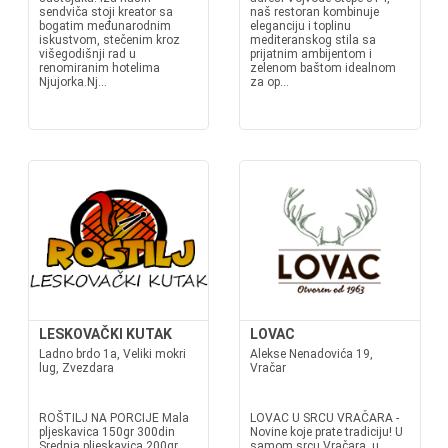
sendviča stoji kreator sa
naš restoran kombinuje
bogatim međunarodnim
eleganciju i toplinu
iskustvom, stečenim kroz
mediteranskog stila sa
višegodišnji rad u
prijatnim ambijentom i
renomiranim hotelima
zelenom baštom idealnom
Njujorka.Nj...
za op...
LESKOVAČKI KUTAK
LOVAC
Ladno brdo 1a, Veliki mokri
Alekse Nenadovića 19,
lug, Zvezdara
Vračar
ROŠTILJ NA PORCIJE Mala
LOVAC U SRCU VRAČARA -
pljeskavica 150gr 300din
Novine koje prate tradiciju! U
Srednja pljeskavica 200gr
samom srcu Vračara, u