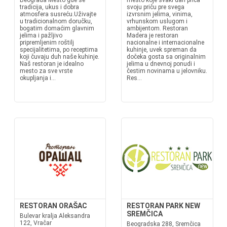
Beograda Mesto gde se
mesto koje svaki dan priča
tradicija, ukus i dobra
svoju priču pre svega
atmosfera susreću.Uživajte
izvrsnim jelima, vinima,
u tradicionalnom doručku,
vrhunskom uslugom i
bogatim domaćim glavnim
ambijentom. Restoran
jelima i pažljivo
Madera je restoran
pripremljenim roštilj
nacionalne i internacionalne
specijalitetima, po receptima
kuhinje, uvek spreman da
koji čuvaju duh naše kuhinje.
dočeka gosta sa originalnim
Naš restoran je idealno
jelima u dnevnoj ponudi i
mesto za sve vrste
čestim novinama u jelovniku.
okupljanja i...
Res...
RESTORAN ORAŠAC
RESTORAN PARK NEW
SREMČICA
Bulevar kralja Aleksandra
122, Vračar
Beogradska 288, Sremčica