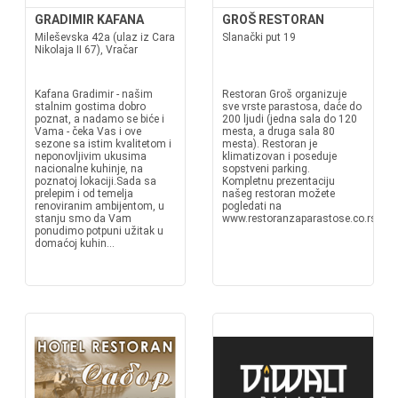
GRADIMIR KAFANA
GROŠ RESTORAN
Mileševska 42a (ulaz iz Cara
Slanački put 19
Nikolaja II 67), Vračar
Kafana Gradimir - našim
Restoran Groš organizuje
stalnim gostima dobro
sve vrste parastosa, daće do
poznat, a nadamo se biće i
200 ljudi (jedna sala do 120
Vama - čeka Vas i ove
mesta, a druga sala 80
sezone sa istim kvalitetom i
mesta). Restoran je
neponovljivim ukusima
klimatizovan i poseduje
nacionalne kuhinje, na
sopstveni parking.
poznatoj lokaciji.Sada sa
Kompletnu prezentaciju
prelepim i od temelja
našeg restoran možete
renoviranim ambijentom, u
pogledati na
stanju smo da Vam
www.restoranzaparastose.co.rs
ponudimo potpuni užitak u
domaćoj kuhin...