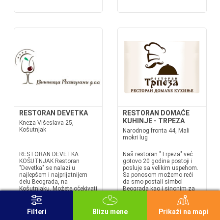
RESTORAN DEVETKA
RESTORAN DOMAĆE
KUHINJE - TRPEZA
Kneza Višeslava 25,
Košutnjak
Narodnog fronta 44, Mali
mokri lug
RESTORAN DEVETKA
Naš restoran "Trpeza" već
KOŠUTNJAK Restoran
gotovo 20 godina postoji i
"Devetka" se nalazi u
posluje sa velikim uspehom.
najlepšem i najprijatnijem
Sa ponosom možemo reći
delu Beograda, na
da smo postali simbol
Košutnjaku. Možete očekivati
Beograda kao i sinonim za
vrhunski kvalitet, bogat izbor
kvalitet i dobru uslugu.
nacionalnih i
Veoma rado primamo
internacionalnih jela i vina,
iskrene pohvale ne samo od
Filteri
Blizu mene
Prikaži na mapi
kao i zavidan nivo usluge i
zadovoljnih gostiju već čak i