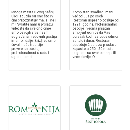
Mnoga mesta u ovoj našoj
Kompletan svadbeni meni
ulici izgubila su ono što ih
već od 35e po osobi!
čini prepoznatljivima, ali ne i
Restoran uspešno posluje od
mi! Svratite nam u prolazu i
1991. godine. Profesionalno
videćete da sve ono čime
osoblje i veoma prijatan
smo osvojili srca naših
ambijent učiniće da Vaš
sugrađana i redovnih gostiju
boravak kod nas bude odmor
imamo i dalje. Brižljivo smo
za telo i dušu. Restoran
čuvali naše tradicije,
poseduje 2 sale za proslave
proverene recepte,
kapaciteta 250 i 50 mesta
profesionalnost u radu i
pogodne sa svako manje ili
ugodan ambi...
veće slavlje. O...