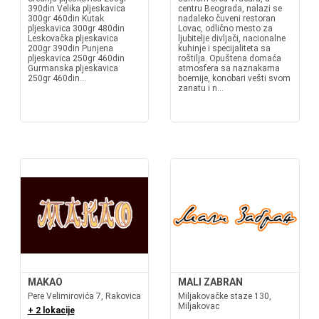
390din Velika pljeskavica
centru Beograda, nalazi se
300gr 460din Kutak
nadaleko čuveni restoran
pljeskavica 300gr 480din
Lovac, odlično mesto za
Leskovačka pljeskavica
ljubitelje divljači, nacionalne
200gr 390din Punjena
kuhinje i specijaliteta sa
pljeskavica 250gr 460din
roštilja. Opuštena domaća
Gurmanska pljeskavica
atmosfera sa naznakama
250gr 460din...
boemije, konobari vešti svom
zanatu i n...
MAKAO
MALI ZABRAN
Pere Velimirovića 7, Rakovica
Miljakovačke staze 130,
Miljakovac
+ 2 lokacije