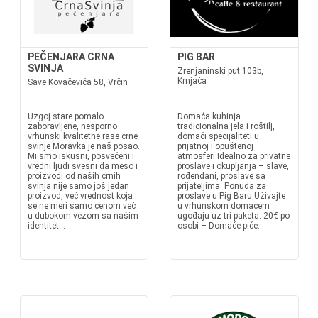
PEČENJARA CRNA
PIG BAR
SVINJA
Zrenjaninski put 103b,
Krnjača
Save Kovačevića 58, Vrčin
Uzgoj stare pomalo
Domaća kuhinja –
zaboravljene, nesporno
tradicionalna jela i roštilj,
vrhunski kvalitetne rase crne
domaći specijaliteti u
svinje Moravka je naš posao.
prijatnoj i opuštenoj
Mi smo iskusni, posvećeni i
atmosferi.Idealno za privatne
vredni ljudi svesni da meso i
proslave i okupljanja – slave,
proizvodi od naših crnih
rođendani, proslave sa
svinja nije samo još jedan
prijateljima. Ponuda za
proizvod, već vrednost koja
proslave u Pig Baru Uživajte
se ne meri samo cenom već
u vrhunskom domaćem
u dubokom vezom sa našim
ugođaju uz tri paketa: 20€ po
identitet...
osobi – Domaće piće...