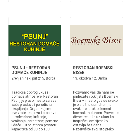
PSUNJ - RESTORAN
RESTORAN BOEMSKI
DOMAĆE KUHINJE
BISER
Zrenjaninski put 215, Borča
13. oktobra 12, Umka
Tradicija dobrog ukusa i
Pozivamo vas da nam se
domaće atmosfere. Restoran
pridružite i otkrijete Boemski
Psunj je pravo mesto za sve
Biser – mesto gde se svako
vaše proslave i porodična
jelo služi s osmehom, a
okupljanja. Organizujemo
svaki trenutak oplemeni
sve vrste skupova i proslava
boemskim duhom. Provedite
– rođendane, krštenja,
divne trenutke uz ukus koji
venčanja, parastose, pomene
inspiriše i ambijent koji
i daće – u prijatnom prostoru
ostavlja bez daha.
kapaciteta od 80 do 100
Rezervišite svoj sto preko