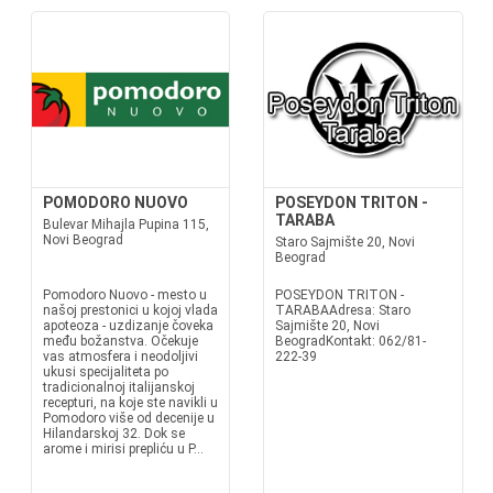
POMODORO NUOVO
POSEYDON TRITON -
TARABA
Bulevar Mihajla Pupina 115,
Novi Beograd
Staro Sajmište 20, Novi
Beograd
Pomodoro Nuovo - mesto u
POSEYDON TRITON -
našoj prestonici u kojoj vlada
TARABAAdresa: Staro
apoteoza - uzdizanje čoveka
Sajmište 20, Novi
među božanstva. Očekuje
BeogradKontakt: 062/81-
vas atmosfera i neodoljivi
222-39
ukusi specijaliteta po
tradicionalnoj italijanskoj
recepturi, na koje ste navikli u
Pomodoro više od decenije u
Hilandarskoj 32. Dok se
arome i mirisi prepliću u P...