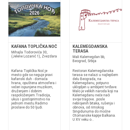
KAFANA TOPLIČKA NOĆ
KALEMEGDANSKA
TERASA
Mihajla Todorovića 30,
(Jelene Lozanić 1), Zvezdara
Mali Kalemegdan bb,
Beograd, Srbija
Kafana Toplička Noć je
Restoran Kalemegdanska
mesto gde se neguje pravi
terasa se nalazi u najlepšem
kafanski duh - domaća
delu Beograda, na
hrana, opuštena atmosfera i
Kalemegdanu, potpuno
večeri ispunjene muzikom,
uklopljen u ambijent tvrđave.
druženjem i dobrim
Malo je velikih naroda koji na
raspoloženjem.Tradicija,
Kalemegdanu neće naći
ukus i gostoprimstvo na
svoje tragove…posle
jednom mestu.Radimo
nebrojenih bitaka, rušenja i
proslave do 50 ljudi.
obnova, od rimskog
Singidunuma do moćne
Otomanske kapije Balkana.
U XV veku o...