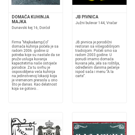
DOMAĆA KUHINJA
JB PIVNICA
MAJKA
Južni bulevar 144, Vračar
Dunavski kej 16, Dorćol
Firma "Majka&amp;Co"
JB pivnica je porodični
domaća kuhinja počela je sa
restoran sa višegodišnjom
radom 2006. godine iz
tradicijom. Počeli smo sa
potreba koje su nastale da se
radom 2003.godine. U
pruže usluga kuvanja
ponudi imamo domaća
kapacitetima naše ostojeće
kuvana jela, jela sa roštilja,
porodice. Za tu svrhu je
određenim danima pečenje
osposobljena veća kuhinja
ispod sača i menu "A la
na jedinstvenoj lokaciji koja
carte".
je vremenom prerasla u ono
što je danas. Kao delatnost
koja se gotovo...