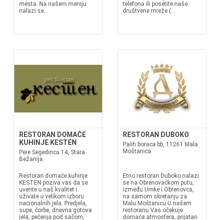
mesta. Na našem meniju
telefona ili posetite naše
nalazi se...
društvene mreže (...
RESTORAN DOMAĆE
RESTORAN DUBOKO
KUHINJE KESTEN
Palih boraca bb, 11261 Mala
Moštanica
Pere Segedinca 14, Stara
Bežanija
Restoran domaće kuhinje
Etno restoran Duboko nalazi
KESTEN poziva vas da se
se na Obrenovačkom putu,
uverite u naš kvalitet i
između Umke i Obrenovca,
uživate u velikom izboru
na samom skretanju za
nacionalnih jela. Predjela,
Malu Moštanicu.U našem
supe, čorbe, dnevna gotova
restoranu Vas očekuje
jela, pečenja pod sačom,
domaća atmosfera, prijatan