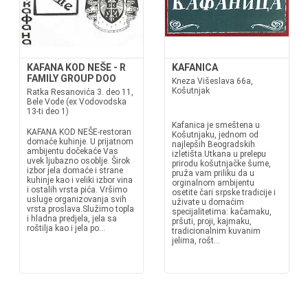
KAFANA KOD NEŠE - R
KAFANICA
FAMILY GROUP DOO
Kneza Višeslava 66a,
Košutnjak
Ratka Resanovića 3. deo 11,
Bele Vode (ex Vodovodska
13-ti deo 1)
Kafanica je smeštena u
KAFANA KOD NEŠE-restoran
Košutnjaku, jednom od
domaće kuhinje. U prijatnom
najlepših Beogradskih
ambijentu dočekaće Vas
izletišta.Utkana u prelepu
uvek ljubazno osoblje. Širok
prirodu košutnjačke šume,
izbor jela domaće i strane
pruža vam priliku da u
kuhinje kao i veliki izbor vina
orginalnom ambijentu
i ostalih vrsta pića. Vršimo
osetite čari srpske tradicije i
usluge organizovanja svih
uživate u domaćim
vrsta proslava.Služimo topla
specijalitetima: kačamaku,
i hladna predjela, jela sa
pršuti, proji, kajmaku,
roštilja kao i jela po...
tradicionalnim kuvanim
jelima, rošt...