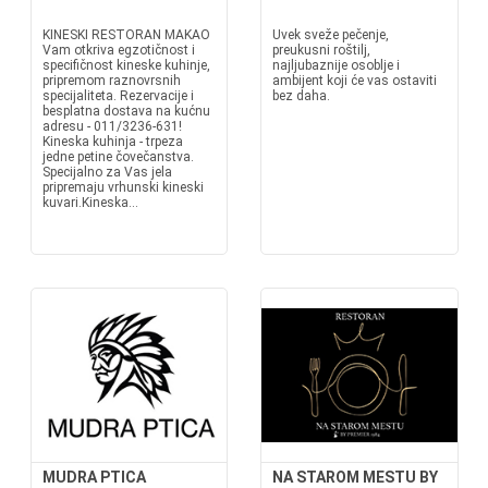
KINESKI RESTORAN MAKAO
Uvek sveže pečenje,
Vam otkriva egzotičnost i
preukusni roštilj,
specifičnost kineske kuhinje,
najljubaznije osoblje i
pripremom raznovrsnih
ambijent koji će vas ostaviti
specijaliteta. Rezervacije i
bez daha.
besplatna dostava na kućnu
adresu - 011/3236-631!
Kineska kuhinja - trpeza
jedne petine čovečanstva.
Specijalno za Vas jela
pripremaju vrhunski kineski
kuvari.Kineska...
MUDRA PTICA
NA STAROM MESTU BY