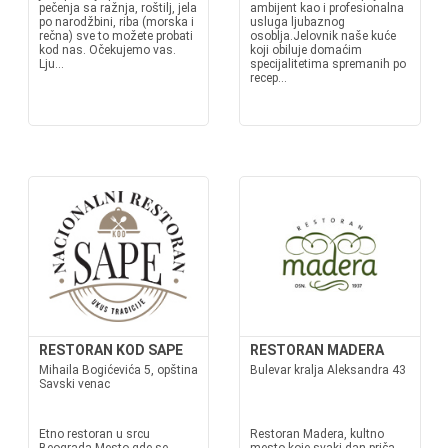
pečenja sa ražnja, roštilj, jela
ambijent kao i profesionalna
po narodžbini, riba (morska i
usluga ljubaznog
rečna) sve to možete probati
osoblja.Jelovnik naše kuće
kod nas. Očekujemo vas.
koji obiluje domaćim
Lju...
specijalitetima spremanih po
recep...
RESTORAN KOD SAPE
RESTORAN MADERA
Mihaila Bogićevića 5, opština
Bulevar kralja Aleksandra 43
Savski venac
Etno restoran u srcu
Restoran Madera, kultno