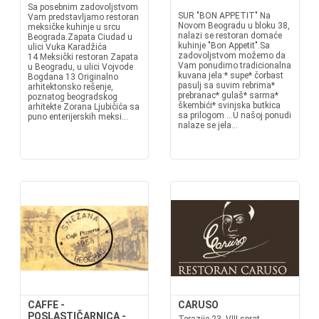
Sa posebnim zadovoljstvom
SUR "BON APPETIT" Na
Vam predstavljamo restoran
Novom Beogradu u bloku 38,
meksičke kuhinje u srcu
nalazi se restoran domaće
Beograda.Zapata Ciudad u
kuhinje "Bon Appetit".Sa
ulici Vuka Karadžića
zadovoljstvom možemo da
14 Meksički restoran Zapata
Vam ponudimo tradicionalna
u Beogradu, u ulici Vojvode
kuvana jela:* supe* čorbast
Bogdana 13 Originalno
pasulj sa suvim rebrima*
arhitektonsko rešenje,
prebranac* gulaš* sarma*
poznatog beogradskog
škembići* svinjska butkica
arhitekte Zorana Ljubičića sa
sa prilogom ...U našoj ponudi
puno enterijerskih meksi...
nalaze se jela...
CAFFE -
CARUSO
POSLASTIČARNICA -