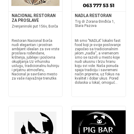
NACIONAL RESTORAN
NADLA RESTORAN
ZA PROSLAVE
Trg dr Zorana Đinđića 1,
Stara Pazova
Zrenjaninski put 156v, Borča
Restoran Nacional Borča
Mi smo "NADLA" lokalni fast
nudi elegantan i prostran
food koji je svoje poslovanje
ambijent idealan za sve vrste
započeo sa tradicionalnim
proslava rođendane,
jelom „nadla“, a vremenom
krštenja, jubileje i poslovna
smo se razvili u mesto koje
okupljanja.Uz vrhunsku
nudi ukusnu i brzu hranu
uslugu, tradicionalnu kuhinju
koju svi vole. Naša ponuda
i prijatnu atmosferu,
spaja tradiciju i savremeni
Nacional je savršeno mesto
način pripreme, uz fokus na
za vaše najvažnije trenutke.
kvalitet i dobar ukus. Pored
dolaska u lokal, omoguć...