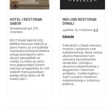
HOTEL I RESTORAN
INDIJSKI RESTORAN
SABOR
DIWALI
Smederevski put 27b,
Ljubićka 1b, Voždovac
+ 1
Zvezdara
lokacija
RESTORAN SABOR KOD
MARKA Restoran SABOR je
Dobrodošli u Diwali restoran,
pravo mesto za sve ljubitelje
mistični i autentični svet
nacionalne kuhinje,kvalitetna
indijske kuhinje. Naša veoma
usluga pristupacne cene i
ukusna hrana biće Vam
ukusni specijalliteti sa
servirana kao kulinarsko
rostilja su nesto po cemu
remek-delo. Uživajte u
smo prepoznatljivi.Dnevni
ukusima indijske kuhinje u
restoran je kapaciteta do 100
elegantnom i intimnom
sedecih mesta,poseduje i
ambijentu. Osetite toplinu i
prelepu letnju bastu od 40
šarm izuzetne i kreativne
mesta.Sem r...
indijske kuhinje u srdačnoj i
prijatnoj...