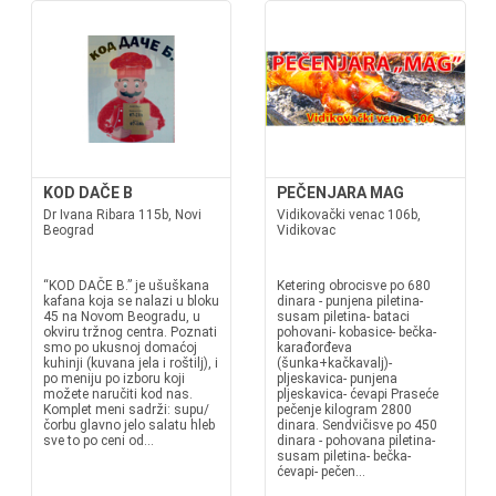
KOD DAČE B
PEČENJARA MAG
Dr Ivana Ribara 115b, Novi
Vidikovački venac 106b,
Beograd
Vidikovac
“KOD DAČE B.” je ušuškana
Ketering obrocisve po 680
kafana koja se nalazi u bloku
dinara - punjena piletina-
45 na Novom Beogradu, u
susam piletina- bataci
okviru tržnog centra. Poznati
pohovani- kobasice- bečka-
smo po ukusnoj domaćoj
karađorđeva
kuhinji (kuvana jela i roštilj), i
(šunka+kačkavalj)-
po meniju po izboru koji
pljeskavica- punjena
možete naručiti kod nas.
pljeskavica- ćevapi Praseće
Komplet meni sadrži: supu/
pečenje kilogram 2800
čorbu glavno jelo salatu hleb
dinara. Sendvičisve po 450
sve to po ceni od...
dinara - pohovana piletina-
susam piletina- bečka-
ćevapi- pečen...