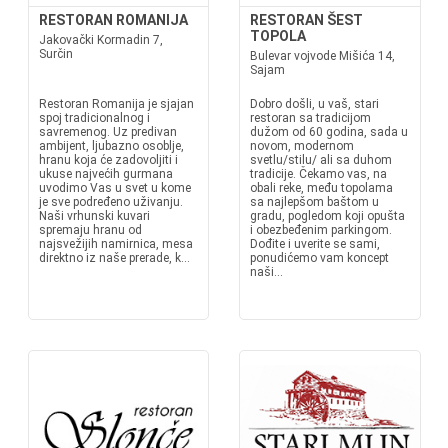
RESTORAN ROMANIJA
RESTORAN ŠEST
TOPOLA
Jakovački Kormadin 7,
Surčin
Bulevar vojvode Mišića 14,
Sajam
Restoran Romanija je sjajan
Dobro došli, u vaš, stari
spoj tradicionalnog i
restoran sa tradicijom
savremenog. Uz predivan
dužom od 60 godina, sada u
ambijent, ljubazno osoblje,
novom, modernom
hranu koja će zadovoljiti i
svetlu/stilu/ ali sa duhom
ukuse najvećih gurmana
tradicije. Čekamo vas, na
uvodimo Vas u svet u kome
obali reke, među topolama
je sve podređeno uživanju.
sa najlepšom baštom u
Naši vrhunski kuvari
gradu, pogledom koji opušta
spremaju hranu od
i obezbeđenim parkingom.
najsvežijih namirnica, mesa
Dođite i uverite se sami,
direktno iz naše prerade, k...
ponudićemo vam koncept
naši...