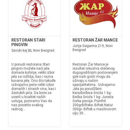
RESTORAN STARI
RESTORAN ŽAR MANCE
PINGVIN
Jurija Gagarina 219, Novi
Beograd
Savski kej bb, Novi Beograd
U ponudi restorana Stari
Restoran Žar Mance je
pingvin možete naći jela
rezultat iskustva stečenog
domaće kuhinje, veliki izbor
dugogodišnjim poslovanjem
jela sa roštilja, kao i razna
gde naši gosti mogu da
kuvana jela. Ono što takođe
uživaju u našim
izdvajamo jeste veliki izbor
specijalitetima. Izdvajamo:
domaćih i stranih vina, kao i
Jela po porudžbini-
žestokih pića. Da biste se
Karađorđeva šnicla 1 kg-
uverili u kvalitet naših
Bečka šnicla 1 kg- Juneća
usluga, pozivamo Vas da
čorba porcija- Pomfrit
nas posetite svakog
200grBifteke- Biftek Natur
radnog...
300gr- Biftek u maslinovom
ulju 30...