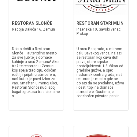
RESTORAN SLONČE
RESTORAN STARI MLIN
Radoja Dakića 16, Zemun
Plzenska 10, Savski venac,
Prokop
Dobro došli u Restoran
U srcu Beograda, u mirnom
Slonče – autentično mesto
delu Savskog venca, nalazi
za sve ljubitelje domaće
se restoran koji čuva duh
kuhinje u srcu Zemuna! Ako
prave, stare srpske
tražite restoran u Zemunu
gostoljubivosti. Ušuškan od
koji spaja tradiciju, odličan
gradske gužve, a opet
roštilj i prijatnu atmosferu,
nadomak centra grada, naš
naš kutak je pravi izbor za
restoran je mesto gde se
vas. Smešten u mirnoj ulici,
dolazi da se predahne, uživa
Restoran Slonče nudi spoj
i oseti toplina domaće
bogatog ukusa tradicionalne
atmosfere. Gostima je
s...
obezbeđen privatan parkin...