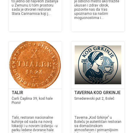
to jedno od najvećih zadanja
je odlicno mesto ako tražite
u Zemunu.U tom prostoru
ukusan i zdrav obrok,
sada je otvoren restoran
pozovite nas da Vas
Stara Carinarnica koji j...
upoznamo sa našim
mogucnostima i...
TALIR
TAVERNA KOD GRKINJE
Čarli Čaplina 39, kod hale
Smederevski put 2, Boleč
Pionir
Talir, restoran nacionalne
Taverna „Kod Grkinje” u
kuhinje od sada na novoj
Boleču je autentičan restoran
lokaciji i u novom izdanju - u
sa domaćinskom
parku ledene dvorane hale
atmosferom i primamljivim