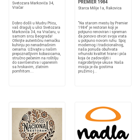
PREMIER 1984
Svetozara Markovića 34,
Vračar
Starca Milije 1a, Rakovica
Dobro došli u Mudru Pticu,
"Na starom mestu by Premier
vaš dragulj u ulici Svetozara
1984" je restoran koji je
Markovića 34, na Vračaru, u
potpuno renoviran i spreman
samom srcu Beograda!
da ponovo otvori svoja vrata
Otkrijte autentičnu nemačku
u potpuno novom ruhu. Spoj
kuhinju po nenadmašnim
modernog i tradicionalnog,
cenama. Uživajte u našim
naša ponuda obuhvata
prepoznatljivim kobasicama,
vrhunski kvalitet hrane i pića
stručno pečenim na roštilju
koja će zadovoljiti i
do savršenstva i uparenim
najprobirljivije ukuse. Naša
sa hrskavim, zlatnim
misija je da gostima
pomfritom....
pružimo j...