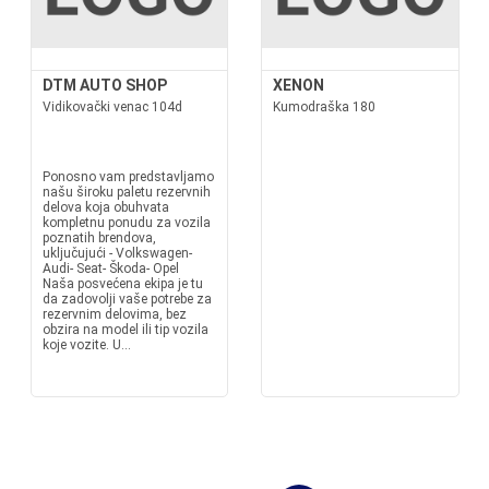
DTM AUTO SHOP
XENON
Vidikovački venac 104d
Kumodraška 180
Ponosno vam predstavljamo
našu široku paletu rezervnih
delova koja obuhvata
kompletnu ponudu za vozila
poznatih brendova,
uključujući - Volkswagen-
Audi- Seat- Škoda- Opel
Naša posvećena ekipa je tu
da zadovolji vaše potrebe za
rezervnim delovima, bez
obzira na model ili tip vozila
koje vozite. U...