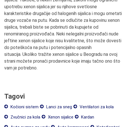
upotrebu xenon sijalica jer su njihove svetlosne
karakteristike drugačije od halogenih sijalica i mogu ometati
druge vozače na putu.
Kada se odlučite za kupovinu xenon
sijalica, trebali biste se pobrinuti da kupujete od
renomiranog proizvođača. Neki nelegalni proizvođači nude
jeftine xenon sijalice koje nisu kvalitetne, što može dovesti
do poteškoća na putu i potencijalno opasnih
situacija.
Ukoliko tražite xenon sijalice u Beogradu na ovoj
strani možete pronaći prodavnice koje imaju tačno ono što
vam je potrebno.
Tagovi
Kočioni sistem
Lanci za sneg
Ventilatori za kola
Zvučnici za kola
Xenon sijalice
Kardan