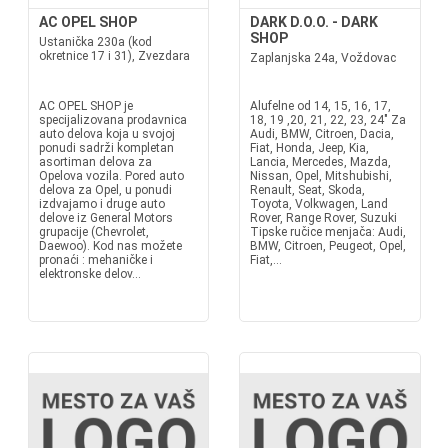
AC OPEL SHOP
DARK D.O.O. - DARK
SHOP
Ustanička 230a (kod
okretnice 17 i 31), Zvezdara
Zaplanjska 24a, Voždovac
AC OPEL SHOP je
Alufelne od 14, 15, 16, 17,
specijalizovana prodavnica
18, 19 ,20, 21, 22, 23, 24" Za
auto delova koja u svojoj
Audi, BMW, Citroen, Dacia,
ponudi sadrži kompletan
Fiat, Honda, Jeep, Kia,
asortiman delova za
Lancia, Mercedes, Mazda,
Opelova vozila. Pored auto
Nissan, Opel, Mitshubishi,
delova za Opel, u ponudi
Renault, Seat, Skoda,
izdvajamo i druge auto
Toyota, Volkwagen, Land
delove iz General Motors
Rover, Range Rover, Suzuki
grupacije (Chevrolet,
Tipske ručice menjača: Audi,
Daewoo). Kod nas možete
BMW, Citroen, Peugeot, Opel,
pronaći : mehaničke i
Fiat,...
elektronske delov...