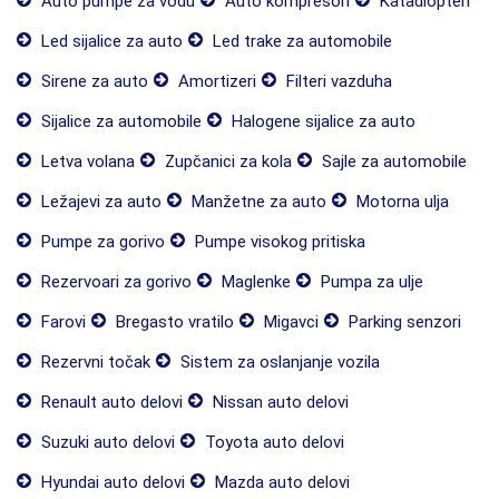
Auto pumpe za vodu
Auto kompresori
Katadiopteri
Led sijalice za auto
Led trake za automobile
Sirene za auto
Amortizeri
Filteri vazduha
Sijalice za automobile
Halogene sijalice za auto
Letva volana
Zupčanici za kola
Sajle za automobile
Ležajevi za auto
Manžetne za auto
Motorna ulja
Pumpe za gorivo
Pumpe visokog pritiska
Rezervoari za gorivo
Maglenke
Pumpa za ulje
Farovi
Bregasto vratilo
Migavci
Parking senzori
Rezervni točak
Sistem za oslanjanje vozila
Renault auto delovi
Nissan auto delovi
Suzuki auto delovi
Toyota auto delovi
Hyundai auto delovi
Mazda auto delovi