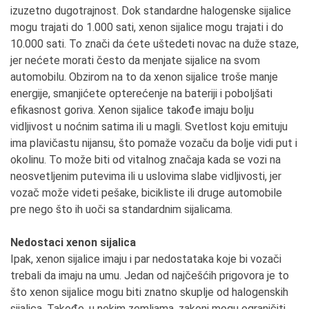
izuzetno dugotrajnost. Dok standardne halogenske sijalice
mogu trajati do 1.000 sati, xenon sijalice mogu trajati i do
10.000 sati. To znači da ćete uštedeti novac na duže staze,
jer nećete morati često da menjate sijalice na svom
automobilu. Obzirom na to da xenon sijalice troše manje
energije, smanjićete opterećenje na bateriji i poboljšati
efikasnost goriva.
Xenon sijalice takođe imaju bolju
vidljivost u noćnim satima ili u magli. Svetlost koju emituju
ima plavičastu nijansu, što pomaže vozaču da bolje vidi put i
okolinu. To može biti od vitalnog značaja kada se vozi na
neosvetljenim putevima ili u uslovima slabe vidljivosti, jer
vozač može videti pešake, bicikliste ili druge automobile
pre nego što ih uoči sa standardnim sijalicama.
Nedostaci xenon sijalica
Ipak, xenon sijalice imaju i par nedostataka koje bi vozači
trebali da imaju na umu. Jedan od najčešćih prigovora je to
što xenon sijalice mogu biti znatno skuplje od halogenskih
sijalica. Takođe, u nekim zemljama, zakoni mogu ograničiti